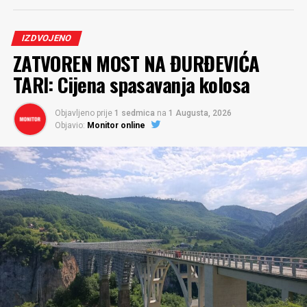
IZDVOJENO
ZATVOREN MOST NA ĐURĐEVIĆA
TARI: Cijena spasavanja kolosa
Objavljeno prije
1 sedmica
na
1 Augusta, 2026
Objavio:
Monitor online