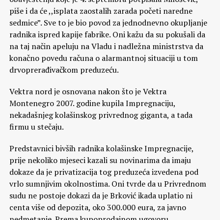
piše i da će ,,isplata zaostalih zarada početi naredne
sedmice”. Sve to je bio povod za jednodnevno okupljanje
radnika ispred kapije fabrike. Oni kažu da su pokušali da
na taj način apeluju na Vladu i nadležna ministrstva da
konačno povedu računa o alarmantnoj situaciji u tom
drvoprerađivačkom preduzeću.
Vektra nord je osnovana nakon što je Vektra
Montenegro 2007. godine kupila Impregnaciju,
nekadašnjeg kolašinskog privrednog giganta, a tada
firmu u stečaju.
Predstavnici bivših radnika kolašinske Impregnacije,
prije nekoliko mjeseci kazali su novinarima da imaju
dokaze da je privatizacija tog preduzeća izvedena pod
vrlo sumnjivim okolnostima. Oni tvrde da u Privrednom
sudu ne postoje dokazi da je Brković ikada uplatio ni
centa više od depozita, oko 300.000 eura, za javno
nedmetanje. Prema kupoprodajnom ugovoru,