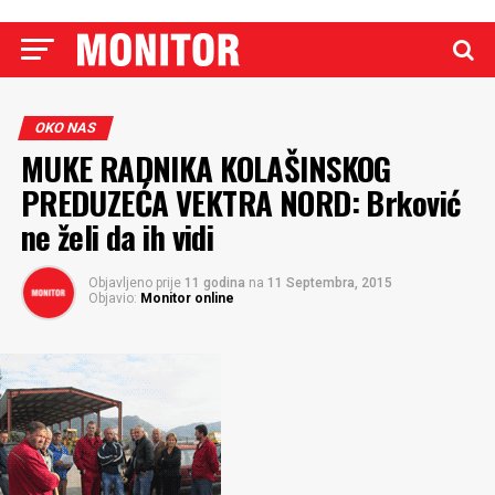
OKO NAS
MUKE RADNIKA KOLAŠINSKOG
PREDUZEĆA VEKTRA NORD: Brković
ne želi da ih vidi
Objavljeno prije
11 godina
na
11 Septembra, 2015
Objavio:
Monitor online