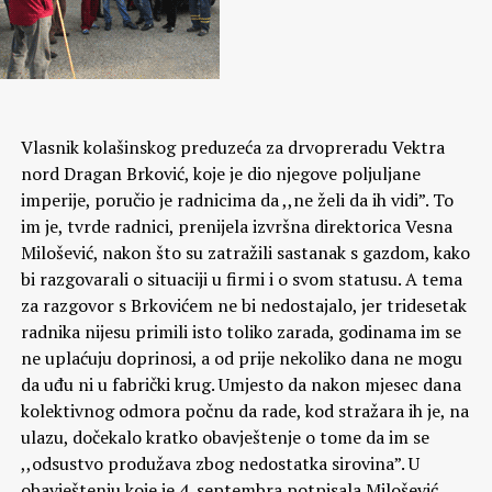
Vlasnik kolašinskog preduzeća za drvopreradu Vektra
nord Dragan Brković, koje je dio njegove poljuljane
imperije, poručio je radnicima da ,,ne želi da ih vidi”. To
im je, tvrde radnici, prenijela izvršna direktorica Vesna
Milošević, nakon što su zatražili sastanak s gazdom, kako
bi razgovarali o situaciji u firmi i o svom statusu. A tema
za razgovor s Brkovićem ne bi nedostajalo, jer tridesetak
radnika nijesu primili isto toliko zarada, godinama im se
ne uplaćuju doprinosi, a od prije nekoliko dana ne mogu
da uđu ni u fabrički krug. Umjesto da nakon mjesec dana
kolektivnog odmora počnu da rade, kod stražara ih je, na
ulazu, dočekalo kratko obavještenje o tome da im se
,,odsustvo produžava zbog nedostatka sirovina”. U
obavještenju koje je 4. septembra potpisala Milošević,