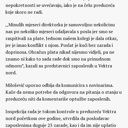
nepokretnosti se uvećavaju, iako je na čelu preduzeća
koje skoro ne radi.
,,Minulih mjeseci direktorka je samovoljno nekolicinu
nas po nekoliko mjeseci udaljavala s posla jer smo se
raspitivali za plate. Jednom našem kolegi je dala otkaz,
jer je imao konflikt s njom. Poslat je kući bez zarada i
doprinosa. Obračun plata nikad nijesmo vidjeli, pa ne
znamo ni kako to sada rade dok smo na prinudnom
odmoru”, kazali su predstavnici zaposlenih u Vektra
nord.
Milošević uporno odbija da komunicira s novinarima.
Kaže da nema potrebe da odgovora na pitanja o stanju u
preduzeću niti da komentariše optužbe zaposlenih.
Inspekcija rada je tokom kontrole u preduzeću Vektra
nord početkom ove godine, utvrdila da poslodavac
zaposlenima duguje 23 zarade, kao i da im nije uplatio