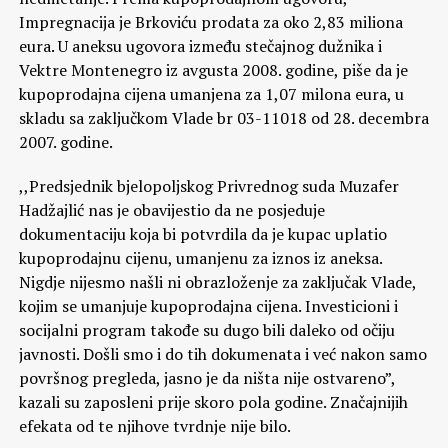
Impregnacija je Brkoviću prodata za oko 2,83 miliona
eura. U aneksu ugovora između stečajnog dužnika i
Vektre Montenegro iz avgusta 2008. godine, piše da je
kupoprodajna cijena umanjena za 1,07 milona eura, u
skladu sa zaključkom Vlade br 03-11018 od 28. decembra
2007. godine.
,,Predsjednik bjelopoljskog Privrednog suda Muzafer
Hadžajlić nas je obavijestio da ne posjeduje
dokumentaciju koja bi potvrdila da je kupac uplatio
kupoprodajnu cijenu, umanjenu za iznos iz aneksa.
Nigdje nijesmo našli ni obrazloženje za zaključak Vlade,
kojim se umanjuje kupoprodajna cijena. Investicioni i
socijalni program takođe su dugo bili daleko od očiju
javnosti. Došli smo i do tih dokumenata i već nakon samo
površnog pregleda, jasno je da ništa nije ostvareno”,
kazali su zaposleni prije skoro pola godine. Značajnijih
efekata od te njihove tvrdnje nije bilo.