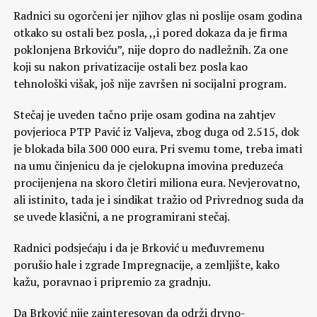
Radnici su ogorčeni jer njihov glas ni poslije osam godina
otkako su ostali bez posla, ,,i pored dokaza da je firma
poklonjena Brkoviću”, nije dopro do nadležnih. Za one
koji su nakon privatizacije ostali bez posla kao
tehnološki višak, još nije završen ni socijalni program.
Stečaj je uveden tačno prije osam godina na zahtjev
povjerioca PTP Pavić iz Valjeva, zbog duga od 2.515, dok
je blokada bila 300 000 eura. Pri svemu tome, treba imati
na umu činjenicu da je cjelokupna imovina preduzeća
procijenjena na skoro čletiri miliona eura. Nevjerovatno,
ali istinito, tada je i sindikat tražio od Privrednog suda da
se uvede klasični, a ne programirani stečaj.
Radnici podsjećaju i da je Brković u međuvremenu
porušio hale i zgrade Impregnacije, a zemljište, kako
kažu, poravnao i pripremio za gradnju.
Da Brković nije zainteresovan da održi drvno-