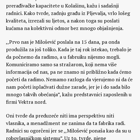
prerađivačke kapacitete u Kolašinu, kažu i sadašnji
radnici. Kako tvrde, zadnju građu iz Pljevalja, vrlo lošeg
kvaliteta, izrezali su ljetos, a nakon toga su poslati
kućama na kolektivni odmor bez mnogo objašnjenja.
,,Prvo nas je Milošević poslala na 15 dana, pa onda
produžila za još toliko. Kada je taj rok istekao, trebalo je
da počnemo da radimo, a u fabruiku nijesmo mogli.
Komuniciramo samo sa stražarom, koji nema više
informacija od nas, pa ne znamo ni približno kada ćemo
početi da radimo. Nemamo razloga da vjerujemo ni da će
nam početi isplaćivati dužne zarade, jer je i do sada bilo
mnogo takvih obećanja”, kažu predstavnici zaposlenih u
firmi Vektra nord.
Oni tvrde da preduzeće niti ima perspektivu niti
vlasnika, a menadžment ne zanima da ta fabrika radi.
Radnici su ogorčeni jer se ,,Milošević ponaša kao da su u
robovlasničkom sistemu”. Uz to, tvrde, njene