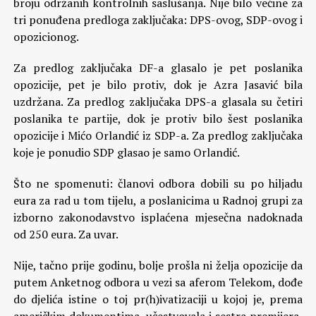
broju održanih kontrolnih saslušanja. Nije bilo većine za
tri ponuđena predloga zaključaka: DPS-ovog, SDP-ovog i
opozicionog.
Za predlog zaključaka DF-a glasalo je pet poslanika
opozicije, pet je bilo protiv, dok je Azra Jasavić bila
uzdržana. Za predlog zaključaka DPS-a glasala su četiri
poslanika te partije, dok je protiv bilo šest poslanika
opozicije i Mićo Orlandić iz SDP-a. Za predlog zaključaka
koje je ponudio SDP glasao je samo Orlandić.
Što ne spomenuti: članovi odbora dobili su po hiljadu
eura za rad u tom tijelu, a poslanicima u Radnoj grupi za
izborno zakonodavstvo isplaćena mjesečna nadoknada
od 250 eura. Za uvar.
Nije, tačno prije godinu, bolje prošla ni želja opozicije da
putem Anketnog odbora u vezi sa aferom Telekom, dođe
do djelića istine o toj pr(h)ivatizaciji u kojoj je, prema