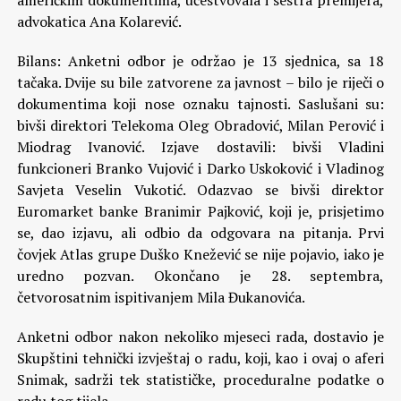
američkim dokumentima, učestvovala i sestra premijera,
advokatica Ana Kolarević.
Bilans: Anketni odbor je održao je 13 sjednica, sa 18
tačaka. Dvije su bile zatvorene za javnost – bilo je riječi o
dokumentima koji nose oznaku tajnosti. Saslušani su:
bivši direktori Telekoma Oleg Obradović, Milan Perović i
Miodrag Ivanović. Izjave dostavili: bivši Vladini
funkcioneri Branko Vujović i Darko Uskoković i Vladinog
Savjeta Veselin Vukotić. Odazvao se bivši direktor
Euromarket banke Branimir Pajković, koji je, prisjetimo
se, dao izjavu, ali odbio da odgovara na pitanja. Prvi
čovjek Atlas grupe Duško Knežević se nije pojavio, iako je
uredno pozvan. Okončano je 28. septembra,
četvorosatnim ispitivanjem Mila Đukanovića.
Anketni odbor nakon nekoliko mjeseci rada, dostavio je
Skupštini tehnički izvještaj o radu, koji, kao i ovaj o aferi
Snimak, sadrži tek statističke, proceduralne podatke o