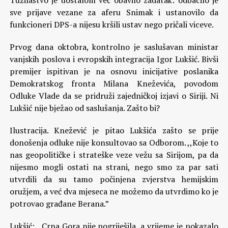
Tužilaštvo je uostalom već obavilo zadatak: odbacilo je
sve prijave vezane za aferu Snimak i ustanovilo da
funkcioneri DPS-a nijesu kršili ustav nego pričali viceve.
Prvog dana oktobra, kontrolno je saslušavan ministar
vanjskih poslova i evropskih integracija Igor Lukšić. Bivši
premijer ispitivan je na osnovu inicijative poslanika
Demokratskog fronta Milana Kneževića, povodom
Odluke Vlade da se pridruži zajedničkoj izjavi o Siriji. Ni
Lukšić nije bježao od saslušanja. Zašto bi?
Ilustracija. Knežević je pitao Lukšića zašto se prije
donošenja odluke nije konsultovao sa Odborom. ,,Koje to
nas geopolitičke i strateške veze vežu sa Sirijom, pa da
nijesmo mogli ostati na strani, nego smo za par sati
utvrdili da su tamo počinjena zvjerstva hemijskim
oružjem, a već dva mjeseca ne možemo da utvrdimo ko je
potrovao građane Berana.”
Lukšić: ,,Crna Gora nije pogriješila, a vrijeme je pokazalo