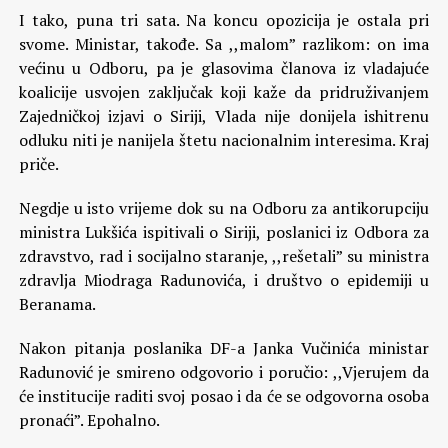
I tako, puna tri sata. Na koncu opozicija je ostala pri
svome. Ministar, takođe. Sa ,,malom” razlikom: on ima
većinu u Odboru, pa je glasovima članova iz vladajuće
koalicije usvojen zaključak koji kaže da pridruživanjem
Zajedničkoj izjavi o Siriji, Vlada nije donijela ishitrenu
odluku niti je nanijela štetu nacionalnim interesima. Kraj
priče.
Negdje u isto vrijeme dok su na Odboru za antikorupciju
ministra Lukšića ispitivali o Siriji, poslanici iz Odbora za
zdravstvo, rad i socijalno staranje, ,,rešetali” su ministra
zdravlja Miodraga Radunovića, i društvo o epidemiji u
Beranama.
Nakon pitanja poslanika DF-a Janka Vučinića ministar
Radunović je smireno odgovorio i poručio: ,,Vjerujem da
će institucije raditi svoj posao i da će se odgovorna osoba
pronaći”. Epohalno.