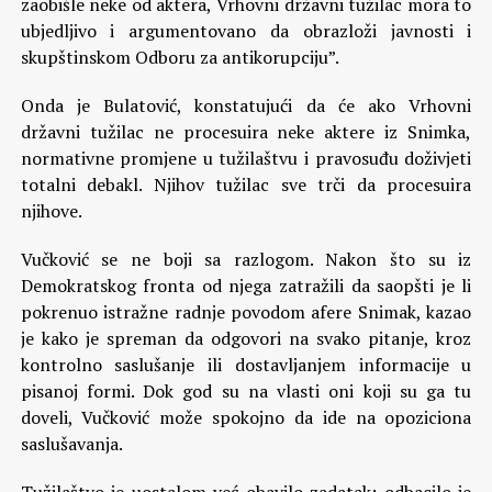
zaobišle neke od aktera, Vrhovni državni tužilac mora to
ubjedljivo i argumentovano da obrazloži javnosti i
skupštinskom Odboru za antikorupciju”.
Onda je Bulatović, konstatujući da će ako Vrhovni
državni tužilac ne procesuira neke aktere iz Snimka,
normativne promjene u tužilaštvu i pravosuđu doživjeti
totalni debakl. Njihov tužilac sve trči da procesuira
njihove.
Vučković se ne boji sa razlogom. Nakon što su iz
Demokratskog fronta od njega zatražili da saopšti je li
pokrenuo istražne radnje povodom afere Snimak, kazao
je kako je spreman da odgovori na svako pitanje, kroz
kontrolno saslušanje ili dostavljanjem informacije u
pisanoj formi. Dok god su na vlasti oni koji su ga tu
doveli, Vučković može spokojno da ide na opoziciona
saslušavanja.