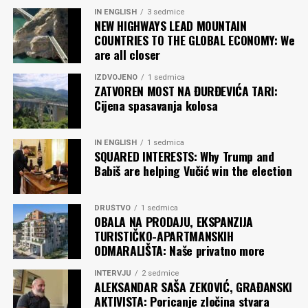
IN ENGLISH
3 sedmice
NEW HIGHWAYS LEAD MOUNTAIN
Ko, eventualno, nije razumio o čemu je govorio Ahmad
COUNTRIES TO THE GLOBAL ECONOMY: We
Alush, neka baci pogled na stare pljevaljske zidine koje
are all closer
odnedavno “krasi” grafit:
Kad se vojska na Kosovo vrati
.
“Oni koji su stih iz Amfilohijeve pesme ispisali na zidu…
IZDVOJENO
1 sedmica
ZATVOREN MOST NA ĐURĐEVIĆA TARI:
postupili su u punom skladu sa
raison d’être
ove pesme.
Cijena spasavanja kolosa
Njena vokacija – kao i vokacija nacionalističke poezije u
celini – jeste da zove u rat”, napisao je srpski etnolog,
antropolog, aktivista za ljudska prava Ivan Čolović, prije
IN ENGLISH
1 sedmica
SQUARED INTERESTS: Why Trump and
pola godine, kada se isti stih počeo pojavljivati na
Babiš are helping Vučić win the election
beogradskim fasadama.
Pitanje je samo želimo li da pročitamo. Il’ da palimo.
DRUŠTVO
1 sedmica
OBALA NA PRODAJU, EKSPANZIJA
TURISTIČKO-APARTMANSKIH
Zoran RADULOVIĆ
ODMARALIŠTA: Naše privatno more
INTERVJU
2 sedmice
Komentari
ALEKSANDAR SAŠA ZEKOVIĆ, GRAĐANSKI
AKTIVISTA: Poricanje zločina stvara