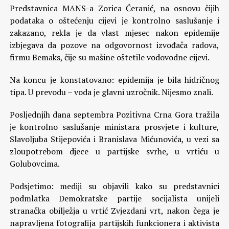
Predstavnica MANS-a Zorica Ćeranić, na osnovu čijih
podataka o oštećenju cijevi je kontrolno saslušanje i
zakazano, rekla je da vlast mjesec nakon epidemije
izbjegava da pozove na odgovornost izvođača radova,
firmu Bemaks, čije su mašine oštetile vodovodne cijevi.
Na koncu je konstatovano: epidemija je bila hidričnog
tipa. U prevodu – voda je glavni uzročnik. Nijesmo znali.
Posljednjih dana septembra Pozitivna Crna Gora tražila
je kontrolno saslušanje ministara prosvjete i kulture,
Slavoljuba Stijepovića i Branislava Mićunovića, u vezi sa
zloupotrebom djece u partijske svrhe, u vrtiću u
Golubovcima.
Podsjetimo: mediji su objavili kako su predstavnici
podmlatka Demokratske partije socijalista unijeli
stranačka obilježja u vrtić Zvjezdani vrt, nakon čega je
napravljena fotografija partijskih funkcionera i aktivista