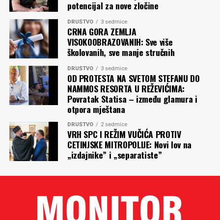
potencijal za nove zločine
DRUŠTVO
3 sedmice
CRNA GORA ZEMLJA
VISOKOOBRAZOVANIH: Sve više
školovanih, sve manje stručnih
DRUŠTVO
3 sedmice
OD PROTESTA NA SVETOM STEFANU DO
NAMMOS RESORTA U REŽEVIĆIMA:
Povratak Statisa – između glamura i
otpora mještana
DRUŠTVO
2 sedmice
VRH SPC I REŽIM VUČIĆA PROTIV
CETINJSKE MITROPOLIJE: Novi lov na
„izdajnike” i „separatiste”