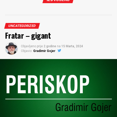
UNCATEGORIZED
Fratar – gigant
Objavljeno prije
2 godine
na
15 Marta, 2024
Objavio:
Gradimir Gojer