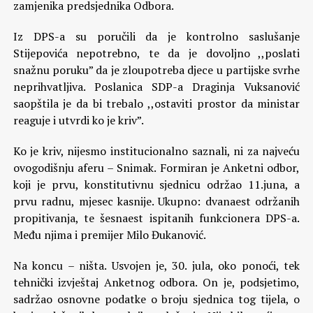
zamjenika predsjednika Odbora.
Iz DPS-a su poručili da je kontrolno saslušanje
Stijepovića nepotrebno, te da je dovoljno ,,poslati
snažnu poruku” da je zloupotreba djece u partijske svrhe
neprihvatljiva. Poslanica SDP-a Draginja Vuksanović
saopštila je da bi trebalo ,,ostaviti prostor da ministar
reaguje i utvrdi ko je kriv”.
Ko je kriv, nijesmo institucionalno saznali, ni za najveću
ovogodišnju aferu – Snimak. Formiran je Anketni odbor,
koji je prvu, konstitutivnu sjednicu održao 11.juna, a
prvu radnu, mjesec kasnije. Ukupno: dvanaest održanih
propitivanja, te šesnaest ispitanih funkcionera DPS-a.
Među njima i premijer Milo Đukanović.
Na koncu – ništa. Usvojen je, 30. jula, oko ponoći, tek
tehnički izvještaj Anketnog odbora. On je, podsjetimo,
sadržao osnovne podatke o broju sjednica tog tijela, o