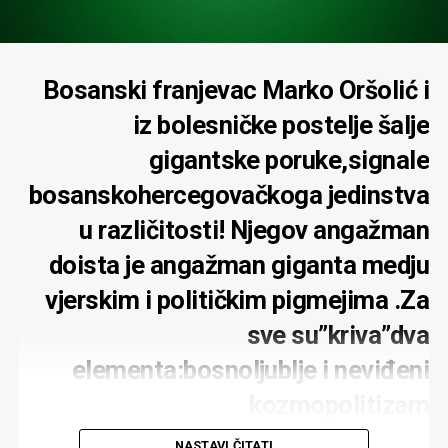
Bosanski franjevac Marko Oršolić i
iz bolesničke postelje šalje
gigantske poruke,signale
bosanskohercegovačkoga jedinstva
u različitosti! Njegov angažman
doista je angažman giganta medju
vjerskim i političkim pigmejima .Za
sve su”kriva”dva
elementa:bosnoljublje i neviđeni
kozmopolitizam
NASTAVI ČITATI