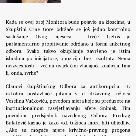
Kada se ovaj broj Monitora bude pojavio na kioscima, u
Skupštini Crne Gore održaće se još jedno kontrolno
saslušanje. Ovog mjeseca – treće. Ljetos je
parlamentarno propitivanje održano u formi anketnog
odbora. Svako takvo okupljanje završeno je istim
ishodom po inicijatore, opoziciju: bez rezultata. Nema
neizvjesnosti – većinu uvijek čini vladajuća koalicija. Ima
li, onda, svrhe?
Članovi skupštinskog Odbora za antikorupciju 11.
oktobra postavljaće pitanja v. d. državnog tužioca
Veselinu Vučkoviću, povodom mjera koje su preduzete na
institucionalnom rasvjetljavanju afere Snimak. Tim
povodom predsjednik navedenog Odbora Predrag
Bulatović kazao je kako v.d. tužioca mora biti ubjedljiv.
,,Ako su moguće mjere krivično-pravnog progona