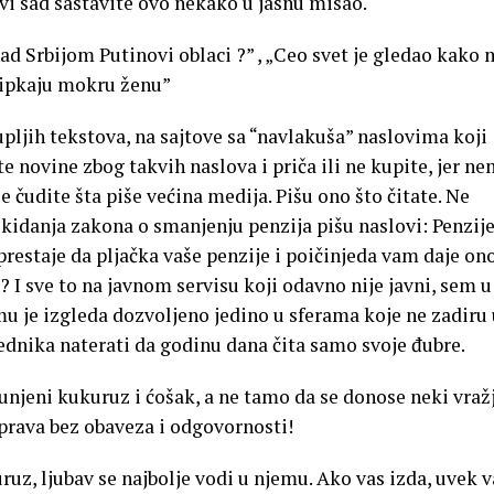
vi sad sastavite ovo nekako u jasnu misao.
 nad Srbijom Putinovi oblaci ?” , „Ceo svet je gledao kako
 pipkaju mokru ženu”
upljih tekstova, na sajtove sa “navlakuša” naslovima koji
 novine zbog takvih naslova i priča ili ne kupite, jer n
se čudite šta piše većina medija. Pišu ono što čitate. Ne
idanja zakona o smanjenju penzija pišu naslovi: Penzij
 prestaje da pljačka vaše penzije i poičinjeda vam daje on
? I sve to na javnom servisu koji odavno nije javni, sem u
u je izgleda dozvoljeno jedino u sferama koje ne zadiru 
rednika naterati da godinu dana čita samo svoje đubre.
runjeni kukuruz i ćošak, a ne tamo da se donose neki vraž
 prava bez obaveza i odgovornosti!
uz, ljubav se najbolje vodi u njemu. Ako vas izda, uvek 