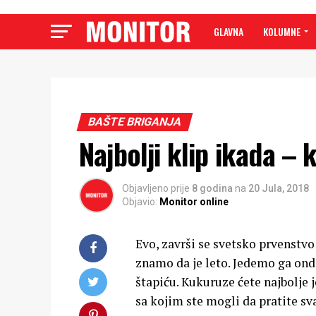
GLAVNA
KOLUMNE
BAŠTE BRIGANJA
Najbolji klip ikada –
Objavljeno prije
8 godina
na
20 Jula, 2018
Objavio:
Monitor online
Evo, završi se svetsko prvenstv
znamo da je leto. Jedemo ga onda
štapiću. Kukuruze ćete najbolje 
sa kojim ste mogli da pratite sv