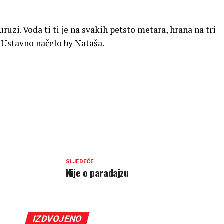
uruzi. Voda ti ti je na svakih petsto metara, hrana na tri
– Ustavno načelo by Nataša.
SLJEDEĆE
Nije o paradajzu
IZDVOJENO