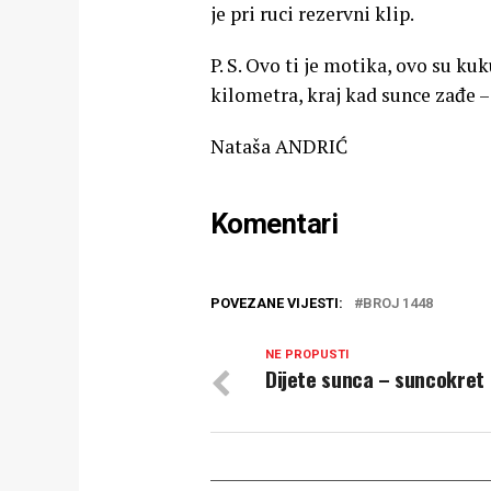
je pri ruci rezervni klip.
P. S. Ovo ti je motika, ovo su kuk
kilometra, kraj kad sunce zađe 
Nataša ANDRIĆ
Komentari
POVEZANE VIJESTI:
BROJ 1448
NE PROPUSTI
Dijete sunca – suncokret