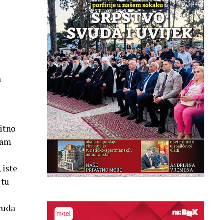
a
litno
izam
 iste
 tu
vuda