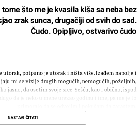
 tome što me je kvasila kiša sa neba bez
sjao zrak sunca, drugačiji od svih do sad.
Čudo. Opipljivo, ostvarivo čudo
 utorak, potpuno je utorak i ništa više. Izađem napolje i
ljaju mi se vizije drugih mogućih, nemogućih, poželjnih,
ako jasno, da osetim svoje srce. Sešću, kao i obično, ispod
ugo da je neko u mene urezao godinu i ime, pa me je to
primoralo da se odvojim i pokušam da zarastem.
NASTAVI ČITATI
om smolom. Rane krvare tiho i dugo, nikad ne zarastu i
eš bez njega. Uvuče se u rub majice, nabore na košulji, u
o najbolji prijatelj. Kuća i hodnik mirišu na tvoj tamjan i