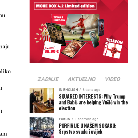
 mu
emaju
e
oliko
ZADNJE
AKTUELNO
VIDEO
u
IN ENGLISH
6 dana ago
SQUARED INTERESTS: Why Trump
and Babiš are helping Vučić win the
election
ji
FOKUS
1 sedmica ago
PORFIRIJE U NAŠEM SOKAKU:
Srpstvo svuda i uvijek
vam