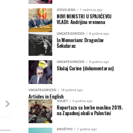
IZDVOJENO
1 sedmica ago
NOVI MINISTRI U SPAJIĆEVOJ
VLADI: Andrijina vremena
UNCATEGORIZED
8 godina ago
In Memoriam: Dragoslav
Šekularac
UNCATEGORIZED
8 godina ago
Slučaj Carine (dokumentarac)
UNCATEGORIZED
18 godina ago
Articles in English
SVIJET
6 godina ago
Reportaza sa berbe maslina 2019.
na Zapadnoj obali u Palestini
DRUŠTVO
7 godina ago