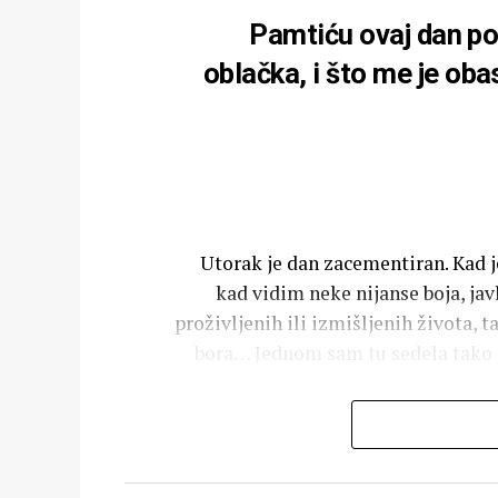
Pamtiću ovaj dan po
oblačka, i što me je oba
Utorak je dan zacementiran. Kad je
kad vidim neke nijanse boja, jav
proživljenih ili izmišljenih života, t
bora… Jednom sam tu sedela tako d
I zarastam kako umem, sporo… crn
dobro je… upoznaš taj šum i ne mož
nove sede i tako tinja u prsima ka