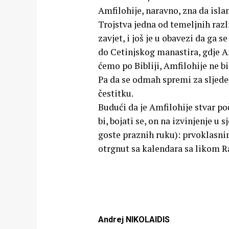
Amfilohije, naravno, zna da islam
Trojstva jedna od temeljnih razl
zavjet, i još je u obavezi da ga
do Cetinjskog manastira, gdje Am
ćemo po Bibliji, Amfilohije ne b
Pa da se odmah spremi za sljede
čestitku.
Budući da je Amfilohije stvar poč
bi, bojati se, on na izvinjenje u
goste praznih ruku): prvoklasni
otrgnut sa kalendara sa likom 
Andrej NIKOLAIDIS