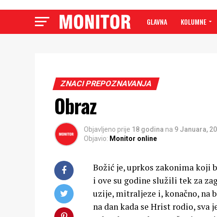
GLAVNA
KOLUMNE
ZNACI PREPOZNAVANJA
Obraz
Objavljeno prije
18 godina
na
9 Januara, 2
Objavio:
Monitor online
Božić je, uprkos zakonima koji br
i ove su godine služili tek za za
uzije, mitraljeze i, konačno, na
na dan kada se Hrist rodio, sva 