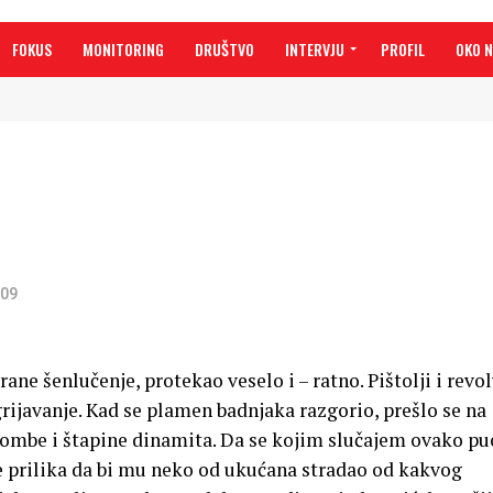
FOKUS
MONITORING
DRUŠTVO
INTERVJU
PROFIL
OKO 
009
ane šenlučenje, protekao veselo i – ratno. Pištolji i revol
grijavanje. Kad se plamen badnjaka razgorio, prešlo se na
 bombe i štapine dinamita. Da se kojim slučajem ovako pu
je prilika da bi mu neko od ukućana stradao od kakvog