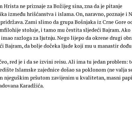
 Hrista ne priznaje za Božijeg sina, zna da je pitanje
ika između hrišćanstva i islama. On, naravno, poznaje i 
 se pridržava. Zami slimo da grupa Bošnjaka iz Crne Gore o
filohije stoluje, i tamo mu čestita sljedeći Bajram. Ako
i imao razloga za ljutnju. Nego lijepo da okrene drugi obr
ći Bajram, da bolje dočeka ljude koji mu u manastir dođu
eo, red je i da se izvini reisu. Ali ima tu jedan problem: t
 sjedište Islamske zajednice došao sa poklonom (ne valja s
m njeguškim pršutom zavijenim u kvalitetan, masni papi
Radovana Karadžića.