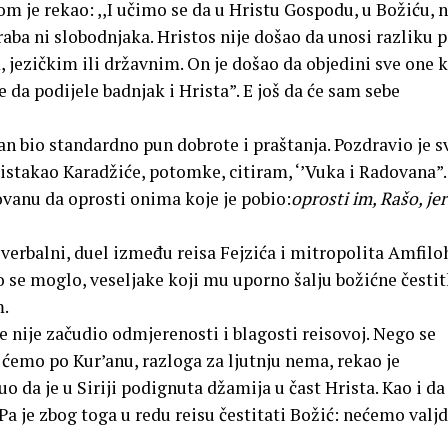
om je rekao: ,,I učimo se da u Hristu Gospodu, u Božiću,
raba ni slobodnjaka. Hristos nije došao da unosi razliku 
jezičkim ili državnim. On je došao da objedini sve one k
će da podijele badnjak i Hrista”. E još da će sam sebe
an bio standardno pun dobrote i praštanja. Pozdravio je s
e istakao Karadžiće, potomke, citiram, ‘’Vuka i Radovana”.
ovanu da oprosti onima koje je pobio:
oprosti im, Rašo, jer
 verbalni, duel između reisa Fejzića i mitropolita Amfiloh
to se moglo, veseljake koji mu uporno šalju božićne česti
m.
se nije začudio odmjerenosti i blagosti reisovoj. Nego se
o ćemo po Kur’anu, razloga za ljutnju nema, rekao je
o da je u Siriji podignuta džamija u čast Hrista. Kao i da
 Pa je zbog toga u redu reisu čestitati Božić: nećemo valj