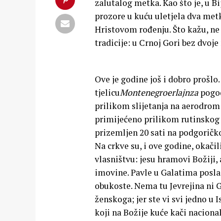
zalutalog metka. Kao što je, u B
prozore u kuću uletjela dva metk
Hristovom rođenju. Što kažu, ne 
tradicije: u Crnoj Gori bez dvoj
Ove je godine još i dobro prošlo.
tjelicu
Montenegroerlajnza
pogod
prilikom slijetanja na aerodrom 
primijećeno prilikom rutinskog 
prizemljen 20 sati na podgoričk
Na crkve su, i ove godine, okači
vlasništvu: jesu hramovi Božiji,
imovine. Pavle u Galatima poslani
obukoste. Nema tu Jevrejina ni
ženskoga; jer ste vi svi jedno u 
koji na Božije kuće kači nacionaln