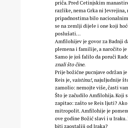
priča. Pred Cetinjskim manastir
razlike, nema Grka ni Jevrejina, 
pripadnostima bilo nacionalnim, 
se na zemlji dijele i one koji ho
poslušati…
Amfilohijev je govor za Badnji d
plemena i familije, a naročito j
Samo je još falilo da poruči Rad
znali što čine
.
Prije božićne pucnjave održan je
Reis je,
vaistinu!
, najuljudnije š
zamolio: nemojte više, časti va
Što je začudilo Amfilohija. Koji 
zapitao: zašto se Reis ljuti? Ak
mitropolit. Amfilohije je pomenu
ove godine Božić slavi i u Iraku.
biti zaostaliji od Iraka?