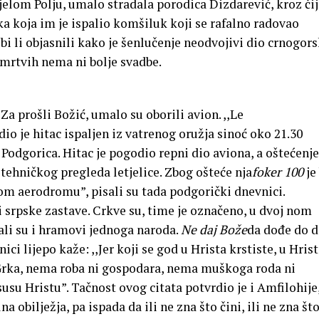
ijelom Polju, umalo stradala porodica Dizdarević, kroz čij
a koja im je ispalio komšiluk koji se rafalno radovao
bi li objasnili kako je šenlučenje neodvojivi dio crnogor
e mrtvih nema ni bolje svadbe.
 Za prošli Božić, umalo su oborili avion. ,,Le
io je hitac ispaljen iz vatrenog oružja sinoć oko 21.30
Podgorica. Hitac je pogodio repni dio aviona, a ošte­ćenje
tehničkog pregleda letjelice. Zbog ošteće nja
foker 100
je
om aerodromu”, pisali su tada podgorički dnevnici.
li srpske zastave. Crkve su, time je označeno, u dvoj nom
 ali su i hramovi jednoga naroda.
Ne daj Bože
da dođe do d
ci lijepo kaže: ,,Jer koji se god u Hrista krstiste, u Hrist
 Grka, nema roba ni gospodara, nema muškoga roda ni
Isusu Hristu”. Tačnost ovog citata potvrdio je i Amfilohije
a obilježja, pa ispada da ili ne zna što čini, ili ne zna št