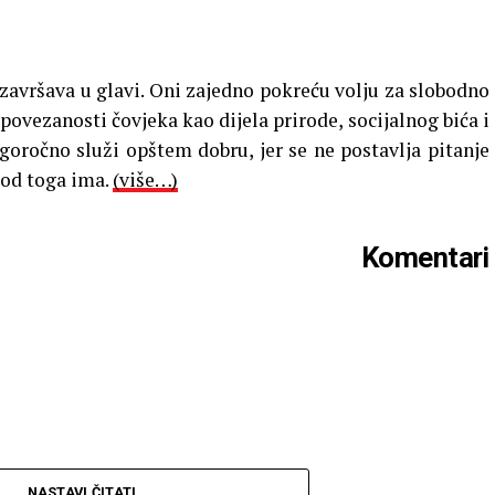
 završava u glavi. Oni zajedno pokreću volju za slobodno
povezanosti čovjeka kao dijela prirode, socijalnog bića i
ročno služi opštem dobru, jer se ne postavlja pitanje
od toga ima.
(više…)
Komentari
NASTAVI ČITATI