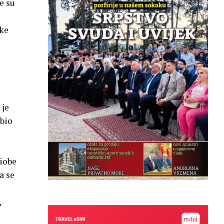
e su
ske
 je
 bio
iobe
a se
,
o