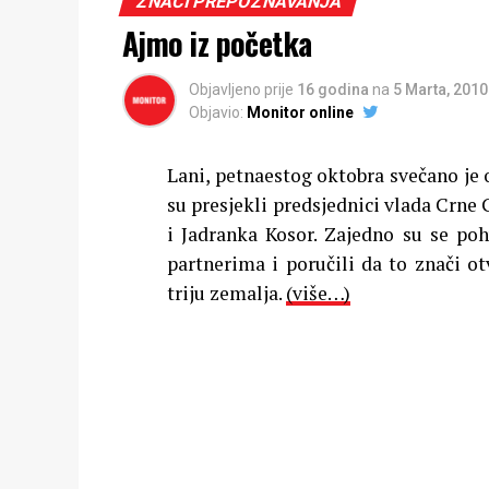
ZNACI PREPOZNAVANJA
Ajmo iz početka
Objavljeno prije
16 godina
na
5 Marta, 2010
Objavio:
Monitor online
Lani, petnaestog oktobra svečano je 
su presjekli predsjednici vlada Crne
i Jadranka Kosor. Zajedno su se poh
partnerima i poručili da to znači o
triju zemalja.
(više…)