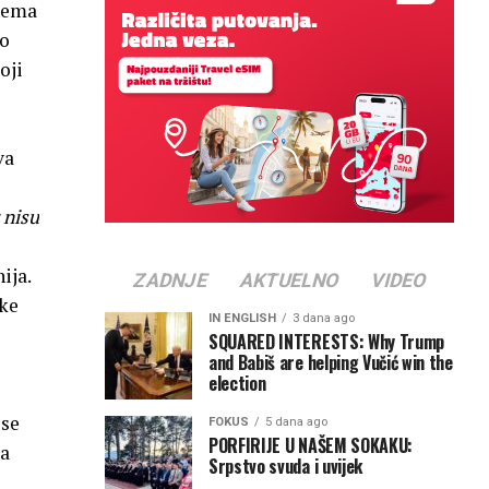
 nema
po
oji
va
 nisu
ija.
ZADNJE
AKTUELNO
VIDEO
tke
IN ENGLISH
3 dana ago
SQUARED INTERESTS: Why Trump
and Babiš are helping Vučić win the
election
 se
FOKUS
5 dana ago
PORFIRIJE U NAŠEM SOKAKU:
da
Srpstvo svuda i uvijek