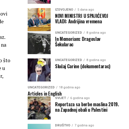
IZDVOJENO
5 dana ago
Novi
NOVI MINISTRI U SPAJIĆEVOJ
VLADI: Andrijina vremena
de
UNCATEGORIZED
8 godina ago
az.
In Memoriam: Dragoslav
Šekularac
 na
o što
UNCATEGORIZED
8 godina ago
Slučaj Carine (dokumentarac)
e u
r,
UNCATEGORIZED
18 godina ago
Articles in English
SVIJET
6 godina ago
Reportaza sa berbe maslina 2019.
na Zapadnoj obali u Palestini
DRUŠTVO
7 godina ago