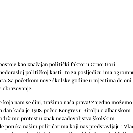
ostoje kao značajan politički faktor u Crnoj Gori
nedorasloj političkoj kasti. To za posljedicu ima ogromn
ota. Sa početkom nove školske godine u mjestima đe oni
je obrazovanje.
e koja nam se čini, tražimo naša prava! Zajedno možemo
a dan kada je 1908. počeo Kongres u Bitolju o albanskom
 održimo protest u znak nezadovoljstva školskim
 poruka našim političarima koji nas predstavljaju i Vla