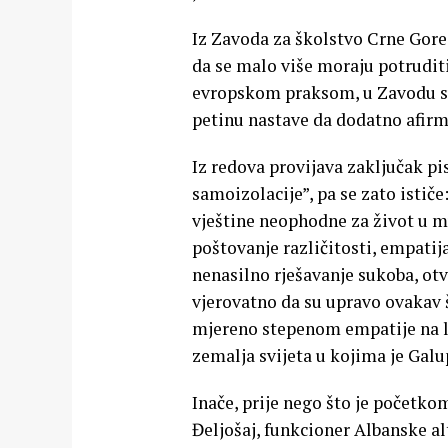
Iz Zavoda za školstvo Crne Gore
da se malo više moraju potrudit
evropskom praksom, u Zavodu su 
petinu nastave da dodatno afirmi
Iz redova provijava zaključak pi
samoizolacije”, pa se zato ističe
vještine neophodne za život u m
poštovanje različitosti, empatij
nenasilno rješavanje sukoba, otvo
vjerovatno da su upravo ovakav 
mjereno stepenom empatije na lj
zemalja svijeta u kojima je Galu
Inače, prije nego što je počet
Đeljošaj, funkcioner Albanske al