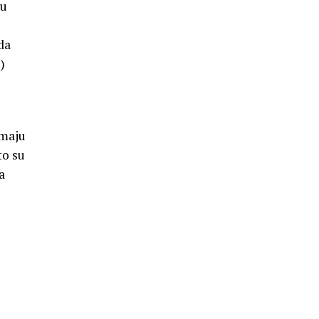
 u
da
)
emaju
to su
a