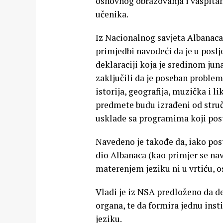
osnovnog obrazovanja i vaspitan
učenika.
Iz Nacionalnog savjeta Albanaca 
primjedbi navodeći da je u poslj
deklaraciji koja je sredinom ju
zaključili da je poseban problem
istorija, geografija, muzička i l
predmete budu izrađeni od stručn
usklade sa programima koji posto
Navedeno je takođe da, iako pos
dio Albanaca (kao primjer se na
materenjem jeziku ni u vrtiću, os
Vladi je iz NSA predloženo da d
organa, te da formira jednu inst
jeziku.