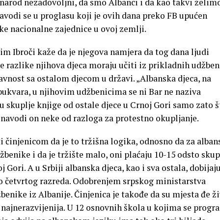
arod nezadovoljni, da smo Albanci i da kao takvi želim
avodi se u proglasu koji je ovih dana preko FB upućen
e nacionalne zajednice u ovoj zemlji.
zim Ibroči kaže da je njegova namjera da tog dana ljudi
e razlike njihova djeca moraju učiti iz prikladnih udžben
avnost sa ostalom djecom u državi. „Albanska djeca, na
 bukvara, u njihovim udžbenicima se ni Bar ne naziva
 skuplje knjige od ostale djece u Crnoj Gori samo zato š
navodi on neke od razloga za protestno okupljanje.
ti činjenicom da je to tržišna logika, odnosno da za alba
benike i da je tržište malo, oni plaćaju 10-15 odsto skup
 Gori. A u Srbiji albanska djeca, kao i sva ostala, dobijaj
o četvrtog razreda. Odobrenjem srpskog ministarstva
žbenike iz Albanije. Činjenica je takođe da su mjesta đe ž
najnerazvijenija. U 12 osnovnih škola u kojima se progr