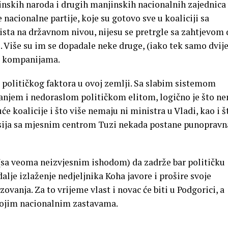
nskih naroda i drugih manjinskih nacionalnih zajednica
nacionalne partije, koje su gotovo sve u koaliciji sa
sta na državnom nivou, nijesu se pretrgle sa zahtjevom 
 Više su im se dopadale neke druge, (iako tek samo dvije
im kompanijama.
 političkog faktora u ovoj zemlji. Sa slabim sistemom
anjem i nedoraslom političkom elitom, logično je što n
će koalicije i što više nemaju ni ministra u Vladi, kao i š
sija sa mjesnim centrom Tuzi nekada postane punopravn
 (sa veoma neizvjesnim ishodom) da zadrže bar političku
lje izlaženje nedjeljnika Koha javore i prošire svoje
zovanja. Za to vrijeme vlast i novac će biti u Podgorici, a
vojim nacionalnim zastavama.