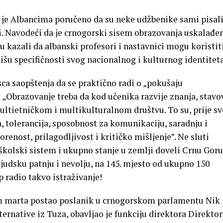
 je Albancima poručeno da su neke udžbenike sami pisali
i. Navodeći da je crnogorski sisem obrazovanja uskalađen
kazali da albanski profesori i nastavnici mogu koristit
šu specifičnosti svog nacionalnog i kulturnog identiteta
sca saopštenja da se praktično radi o „pokušaju
: „Obrazovanje treba da kod učenika razvije znanja, stavo
ultietničkom i multikulturalnom društvu. To su, prije sv
a, tolerancija, sposobnost za komunikaciju, saradnju i
renost, prilagodljivost i kritičko mišljenje”. Ne sluti
školski sistem i ukupno stanje u zemlji doveli Crnu Goru
udsku patnju i nevolju, na 145. mjesto od ukupno 150
p radio takvo istraživanje!
kom marta postao poslanik u crnogorskom parlamentu Nik
ternative iz Tuza, obavljao je funkciju direktora Direkto