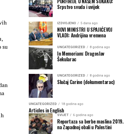
PORFIRIJE U NAŠEM SOKAKU:
Srpstvo svuda i uvijek
vih
IZDVOJENO
5 dana ago
NOVI MINISTRI U SPAJIĆEVOJ
VLADI: Andrijina vremena
u,
o su
UNCATEGORIZED
8 godina ago
In Memoriam: Dragoslav
Šekularac
UNCATEGORIZED
8 godina ago
Slučaj Carine (dokumentarac)
edan
na
UNCATEGORIZED
18 godina ago
Articles in English
ih
SVIJET
6 godina ago
Reportaza sa berbe maslina 2019.
na Zapadnoj obali u Palestini