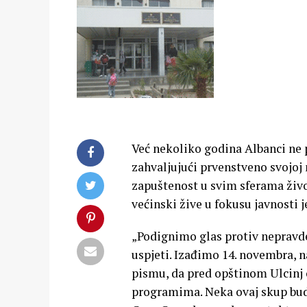
Već nekoliko godina Albanci ne p
zahvaljujući prvenstveno svojoj 
zapuštenost u svim sferama živ
većinski žive u fokusu javnosti 
„Podignimo glas protiv nepravd
uspjeti. Izađimo 14. novembra, n
pismu, da pred opštinom Ulcinj
programima. Neka ovaj skup bude