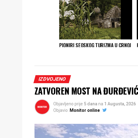
PIONIRI SEOSKOG TURIZMA U CRNOJ
GORI: Domaće po austrijskom
receptu
IZDVOJENO
ZATVOREN MOST NA ĐURĐEVIĆA 
Objavljeno prije
5 dana
na
1 Augusta, 2026
Objavio:
Monitor online