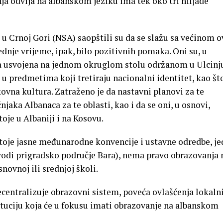
ja odvija na albanskom jeziku ima tek oko tri hiljade
u Crnoj Gori (NSA) saopštili su da se slažu sa većinom o
ednje vrijeme, ipak, bilo pozitivnih pomaka. Oni su, u
na usvojena na jednom okruglom stolu održanom u Ulcinj
 u predmetima koji tretiraju nacionalni identitet, kao št
ikovna kultura. Zatraženo je da nastavni planovi za te
jaka Albanaca za te oblasti, kao i da se oni, u osnovi,
je u Albaniji i na Kosovu.
toje jasne međunarodne konvencije i ustavne odredbe, j
vodi prigradsko područje Bara), nema pravo obrazovanja 
novnoj ili srednjoj školi.
ecentralizuje obrazovni sistem, poveća ovlašćenja lokaln
ituciju koja će u fokusu imati obrazovanje na albanskom