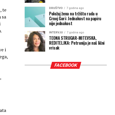
DRUŠTVO
7 godina ago
, te
Položaj žena na tržištu rada u
 sa
Crnoj Gori: Jednakost na papiru
nije jednakost
i
.
INTERVJU
7 godina ago
TEONA STRUGAR-MITEVSKA,
REDITELJKA: Petrunija je naš lični
vrisak
ve i
ega,
FACEBOOK
,
rata