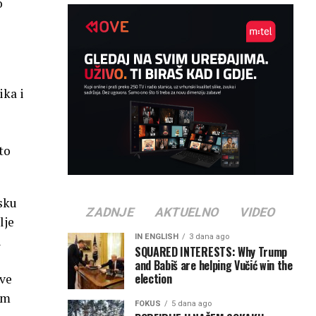
o
ika i
to
nsku
ZADNJE
AKTUELNO
VIDEO
lje
IN ENGLISH
3 dana ago
u
SQUARED INTERESTS: Why Trump
and Babiš are helping Vučić win the
election
ive
am
FOKUS
5 dana ago