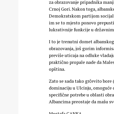
za obrazovanje pripadnika manji
Crnoj Gori. Nakon toga, albanske 
Demokratskom partijom socijali
im se to mjesto ponovo prepusti.
lukrativnije funkcije u državn
I to je trenutni domet albanskog
obrazovanja, još gorim informis
previše uticaja na odluke vladaju
praktično propale nade da Male
opština.
Zato se sada tako grčevito bore
dominaciju u Ulcinju, omoguće da
specifične potrebe u oblasti obra
Albancima preostaje da mašu s
Mustafa CANKA