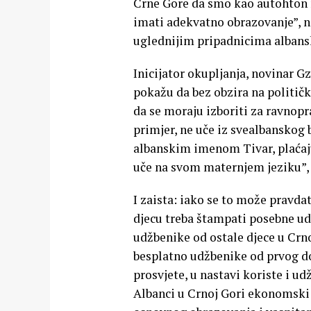
Crne Gore da smo kao autohton n
imati adekvatno obrazovanje”, n
uglednijim pripadnicima albansk
Inicijator okupljanja, novinar G
pokažu da bez obzira na političk
da se moraju izboriti za ravnopr
primjer, ne uče iz svealbanskog
albanskim imenom Tivar, plaćaju
uče na svom maternjem jeziku”, 
I zaista: iako se to može pravda
djecu treba štampati posebne udž
udžbenike od ostale djece u Crnoj
besplatno udžbenike od prvog d
prosvjete, u nastavi koriste i ud
Albanci u Crnoj Gori ekonomski 