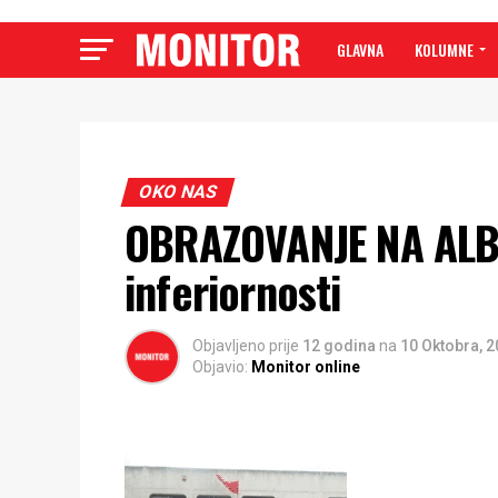
GLAVNA
KOLUMNE
OKO NAS
OBRAZOVANJE NA ALBA
inferiornosti
Objavljeno prije
12 godina
na
10 Oktobra, 
Objavio:
Monitor online