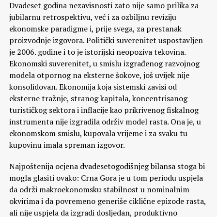
Dvadeset godina nezavisnosti zato nije samo prilika za
jubilarnu retrospektivu, već i za ozbiljnu reviziju
ekonomske paradigme i, prije svega, za prestanak
proizvodnje izgovora. Politički suverenitet uspostavljen
je 2006. godine i to je istorijski neopoziva tekovina.
Ekonomski suverenitet, u smislu izgrađenog razvojnog
modela otpornog na eksterne šokove, još uvijek nije
konsolidovan. Ekonomija koja sistemski zavisi od
eksterne tražnje, stranog kapitala, koncentrisanog
turističkog sektora i inflacije kao prikrivenog fiskalnog
instrumenta nije izgradila održiv model rasta. Ona je, u
ekonomskom smislu, kupovala vrijeme i za svaku tu
kupovinu imala spreman izgovor.
Najpoštenija ocjena dvadesetogodišnjeg bilansa stoga bi
mogla glasiti ovako: Crna Gora je u tom periodu uspjela
da održi makroekonomsku stabilnost u nominalnim
okvirima i da povremeno generiše ciklične epizode rasta,
ali nije uspjela da izgradi dosljedan, produktivno