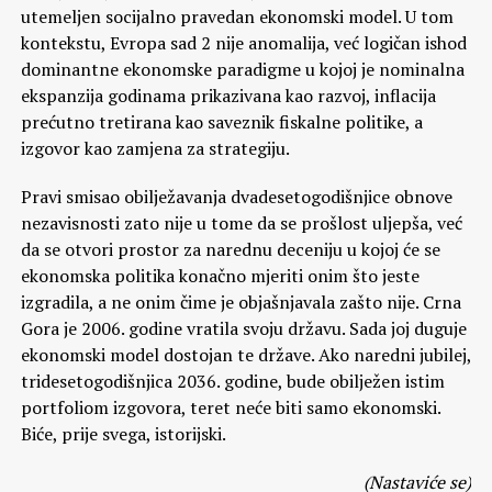
utemeljen socijalno pravedan ekonomski model. U tom
kontekstu, Evropa sad 2 nije anomalija, već logičan ishod
dominantne ekonomske paradigme u kojoj je nominalna
ekspanzija godinama prikazivana kao razvoj, inflacija
prećutno tretirana kao saveznik fiskalne politike, a
izgovor kao zamjena za strategiju.
Pravi smisao obilježavanja dvadesetogodišnjice obnove
nezavisnosti zato nije u tome da se prošlost uljepša, već
da se otvori prostor za narednu deceniju u kojoj će se
ekonomska politika konačno mjeriti onim što jeste
izgradila, a ne onim čime je objašnjavala zašto nije. Crna
Gora je 2006. godine vratila svoju državu. Sada joj duguje
ekonomski model dostojan te države. Ako naredni jubilej,
tridesetogodišnjica 2036. godine, bude obilježen istim
portfoliom izgovora, teret neće biti samo ekonomski.
Biće, prije svega, istorijski.
(Nastaviće se)