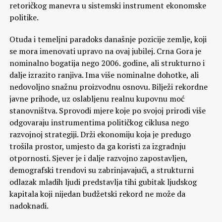
retoričkog manevra u sistemski instrument ekonomske
politike.
Otuda i temeljni paradoks današnje pozicije zemlje, koji
se mora imenovati upravo na ovaj jubilej. Crna Gora je
nominalno bogatija nego 2006. godine, ali strukturno i
dalje izrazito ranjiva. Ima više nominalne dohotke, ali
nedovoljno snažnu proizvodnu osnovu. Bilježi rekordne
javne prihode, uz oslabljenu realnu kupovnu moć
stanovništva. Sprovodi mjere koje po svojoj prirodi više
odgovaraju instrumentima političkog ciklusa nego
razvojnoj strategiji. Drži ekonomiju koja je predugo
trošila prostor, umjesto da ga koristi za izgradnju
otpornosti. Sjever je i dalje razvojno zapostavljen,
demografski trendovi su zabrinjavajući, a strukturni
odlazak mladih ljudi predstavlja tihi gubitak ljudskog
kapitala koji nijedan budžetski rekord ne može da
nadoknadi.