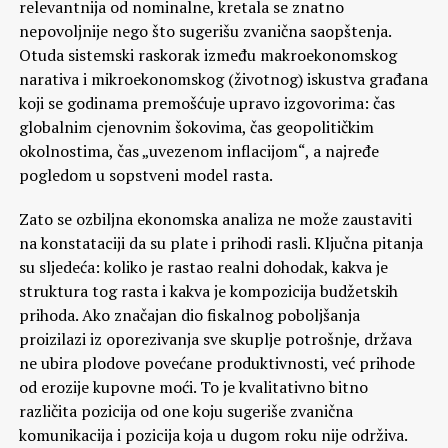
relevantnija od nominalne, kretala se znatno
nepovoljnije nego što sugerišu zvanična saopštenja.
Otuda sistemski raskorak između makroekonomskog
narativa i mikroekonomskog (životnog) iskustva građana
koji se godinama premošćuje upravo izgovorima: čas
globalnim cjenovnim šokovima, čas geopolitičkim
okolnostima, čas „uvezenom inflacijom“, a najređe
pogledom u sopstveni model rasta.
Zato se ozbiljna ekonomska analiza ne može zaustaviti
na konstataciji da su plate i prihodi rasli. Ključna pitanja
su sljedeća: koliko je rastao realni dohodak, kakva je
struktura tog rasta i kakva je kompozicija budžetskih
prihoda. Ako značajan dio fiskalnog poboljšanja
proizilazi iz oporezivanja sve skuplje potrošnje, država
ne ubira plodove povećane produktivnosti, već prihode
od erozije kupovne moći. To je kvalitativno bitno
različita pozicija od one koju sugeriše zvanična
komunikacija i pozicija koja u dugom roku nije održiva.