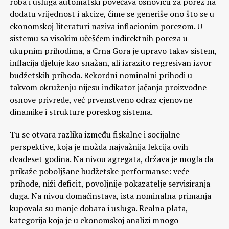
roba i usluga automatski povećava osnovicu za porez na
dodatu vrijednost i akcize, čime se generiše ono što se u
ekonomskoj literaturi naziva inflacionim porezom. U
sistemu sa visokim učešćem indirektnih poreza u
ukupnim prihodima, a Crna Gora je upravo takav sistem,
inflacija djeluje kao snažan, ali izrazito regresivan izvor
budžetskih prihoda. Rekordni nominalni prihodi u
takvom okruženju nijesu indikator jačanja proizvodne
osnove privrede, već prvenstveno odraz cjenovne
dinamike i strukture poreskog sistema.
Tu se otvara razlika između fiskalne i socijalne
perspektive, koja je možda najvažnija lekcija ovih
dvadeset godina. Na nivou agregata, država je mogla da
prikaže poboljšane budžetske performanse: veće
prihode, niži deficit, povoljnije pokazatelje servisiranja
duga. Na nivou domaćinstava, ista nominalna primanja
kupovala su manje dobara i usluga. Realna plata,
kategorija koja je u ekonomskoj analizi mnogo