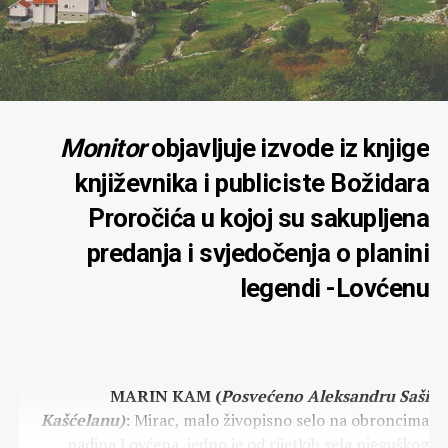
Monitor
objavljuje izvode iz knjige
književnika i publiciste Božidara
Proročića u kojoj su sakupljena
predanja i svjedočenja o planini
legendi -Lovćenu
MARIN KAM (
Posvećeno Aleksandru Saši
Kašćelanu)
:
Mirac, malo živopisno selo na obroncima
padina Lovćena, jedno je od rijetkih sela njeguškog