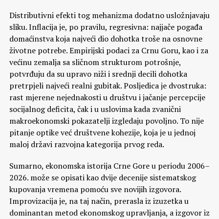
Distributivni efekti tog mehanizma dodatno usložnjavaju
sliku. Inflacija je, po pravilu, regresivna: najjače pogađa
domaćinstva koja najveći dio dohotka troše na osnovne
životne potrebe. Empirijski podaci za Crnu Goru, kao i za
većinu zemalja sa sličnom strukturom potrošnje,
potvrđuju da su upravo niži i srednji decili dohotka
pretrpjeli najveći realni gubitak. Posljedica je dvostruka:
rast mjerene nejednakosti u društvu i jačanje percepcije
socijalnog deficita, čak i u uslovima kada zvanični
makroekonomski pokazatelji izgledaju povoljno. To nije
pitanje optike već društvene kohezije, koja je u jednoj
maloj državi razvojna kategorija prvog reda.
Sumarno, ekonomska istorija Crne Gore u periodu 2006–
2026. može se opisati kao dvije decenije sistematskog
kupovanja vremena pomoću sve novijih izgovora.
Improvizacija je, na taj način, prerasla iz izuzetka u
dominantan metod ekonomskog upravljanja, a izgovor iz