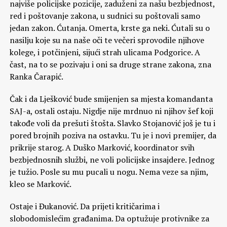
najviše policijske pozicije, zaduženi za našu bezbjednost,
red i poštovanje zakona, u sudnici su poštovali samo
jedan zakon. Ćutanja. Omerta, krste ga neki. Ćutali su o
nasilju koje su na naše oči te večeri sprovodile njihove
kolege, i potčinjeni, sijući strah ulicama Podgorice. A
čast, na to se pozivaju i oni sa druge strane zakona, zna
Ranka Čarapić.
Čak i da Lješković bude smijenjen sa mjesta komandanta
SAJ-a, ostali ostaju. Nigdje nije mrdnuo ni njihov šef koji
takođe voli da prešuti štošta. Slavko Stojanović još je tu i
pored brojnih poziva na ostavku. Tu je i novi premijer, da
prikrije starog. A Duško Marković, koordinator svih
bezbjednosnih službi, ne voli policijske insajdere. Jednog
je tužio. Posle su mu pucali u nogu. Nema veze sa njim,
kleo se Marković.
Ostaje i Đukanović. Da prijeti kritičarima i
slobodomislećim građanima. Da optužuje protivnike za