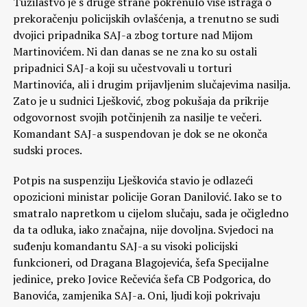
Tužilaštvo je s druge strane pokrenulo više istraga o
prekoračenju policijskih ovlašćenja, a trenutno se sudi
dvojici pripadnika SAJ-a zbog torture nad Mijom
Martinovićem. Ni dan danas se ne zna ko su ostali
pripadnici SAJ-a koji su učestvovali u torturi
Martinovića, ali i drugim prijavljenim slučajevima nasilja.
Zato je u sudnici Lješković, zbog pokušaja da prikrije
odgovornost svojih potčinjenih za nasilje te večeri.
Komandant SAJ-a suspendovan je dok se ne okonča
sudski proces.
Potpis na suspenziju Lješkovića stavio je odlazeći
opozicioni ministar policije Goran Danilović. Iako se to
smatralo napretkom u cijelom slučaju, sada je očigledno
da ta odluka, iako značajna, nije dovoljna. Svjedoci na
suđenju komandantu SAJ-a su visoki policijski
funkcioneri, od Dragana Blagojevića, šefa Specijalne
jedinice, preko Jovice Rečevića šefa CB Podgorica, do
Banovića, zamjenika SAJ-a. Oni, ljudi koji pokrivaju