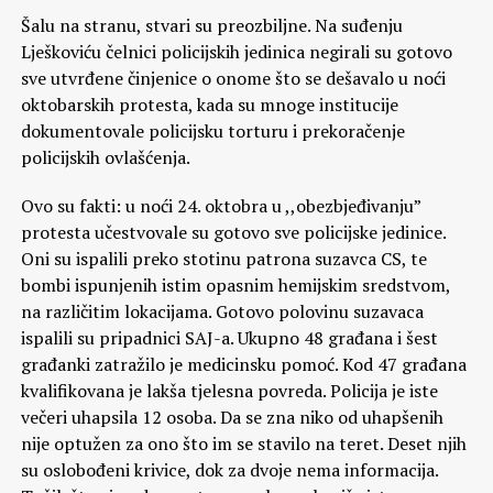
Šalu na stranu, stvari su preozbiljne. Na suđenju
Lješkoviću čelnici policijskih jedinica negirali su gotovo
sve utvrđene činjenice o onome što se dešavalo u noći
oktobarskih protesta, kada su mnoge institucije
dokumentovale policijsku torturu i prekoračenje
policijskih ovlašćenja.
Ovo su fakti: u noći 24. oktobra u ,,obezbjeđivanju”
protesta učestvovale su gotovo sve policijske jedinice.
Oni su ispalili preko stotinu patrona suzavca CS, te
bombi ispunjenih istim opasnim hemijskim sredstvom,
na različitim lokacijama. Gotovo polovinu suzavaca
ispalili su pripadnici SAJ-a. Ukupno 48 građana i šest
građanki zatražilo je medicinsku pomoć. Kod 47 građana
kvalifikovana je lakša tjelesna povreda. Policija je iste
večeri uhapsila 12 osoba. Da se zna niko od uhapšenih
nije optužen za ono što im se stavilo na teret. Deset njih
su oslobođeni krivice, dok za dvoje nema informacija.