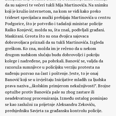
da su sajovci te večeri tukli Mija Martinovića. Na snimku
koji je kružio internetom, na kom se vidi kako preko
trideset specijalaca mučki prebijaju Martinovića u centru
Podgorice, što je potvrdio i tadašnji ministar policije
Raško Konjević, možda su, šta znaš, podivljali građani.
Maskirani. Greota što su ona dvojica sajovaca
dobrovoljaca priznali da su tukli Martinovića. Izgleda
greškom. Ko zna, možda im je rečeno da u nekom
drugom sudskom slučaju budu dobrovoljci i pokriju
kolege i nadređene, pa pobrkali. Banović se, valjda da
razoruža sumnjivce u policijsku verziju protesta na
suđenju pozvao na čast i poštenje. Jeste, to je onaj
Banović koji se u izvještaju Inicijative mladih za ljudska
prava naziva ,,školskim primjerom nekažnjivosti”. Brojne
optužbe protiv Banovića pale su zbog zastare ili
neadekvatnog procesuiranja. Između ostalog pominjao
se kao zaslužni za prijetnje Aleksandru Zekoviću,
predsjedniku Savjeta za građansku kontrolu policije.