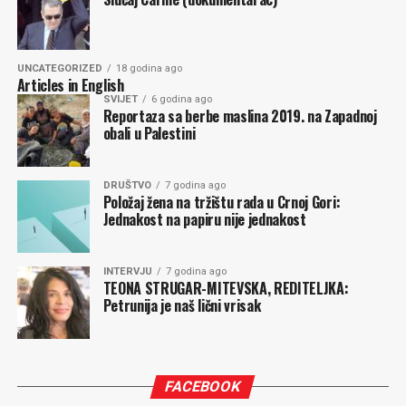
zločina, poharane ekonomije, obračuna sa kritičarima…
istorija ne pamti, računa Đukanović.
Aktuelna vlast, sve su prilike, isto tako računa da će ih
UNCATEGORIZED
18 godina ago
Articles in English
istorija pamtiti jer su zemlju uveli u EU. To što će ih
SVIJET
6 godina ago
tamo, iz pretežno svojih interesa ugurati Brisel, to ćemo
Reportaza sa berbe maslina 2019. na Zapadnoj
obali u Palestini
morati pamtiti mi.
Milena PEROVIĆ
DRUŠTVO
7 godina ago
Položaj žena na tržištu rada u Crnoj Gori:
Jednakost na papiru nije jednakost
Komentari
INTERVJU
7 godina ago
TEONA STRUGAR-MITEVSKA, REDITELJKA:
Petrunija je naš lični vrisak
FACEBOOK