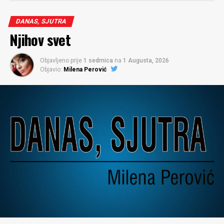
DANAS, SJUTRA
Njihov svet
Objavljeno prije
1 sedmica
na
1 Augusta, 2026
Objavio:
Milena Perović