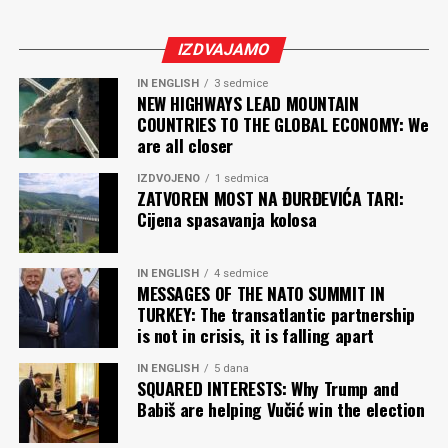
IZDVAJAMO
IN ENGLISH
3 sedmice
NEW HIGHWAYS LEAD MOUNTAIN
COUNTRIES TO THE GLOBAL ECONOMY: We
are all closer
IZDVOJENO
1 sedmica
ZATVOREN MOST NA ĐURĐEVIĆA TARI:
Cijena spasavanja kolosa
IN ENGLISH
4 sedmice
MESSAGES OF THE NATO SUMMIT IN
TURKEY: The transatlantic partnership
is not in crisis, it is falling apart
IN ENGLISH
5 dana
SQUARED INTERESTS: Why Trump and
Babiš are helping Vučić win the election