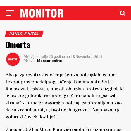
DANAS, SJUTRA
Omerta
Objavljeno prije
10 godina
na
18 Novembra, 2016
Objavio:
Monitor online
Ako je vjerovati svjedočenju šefova policijskih jedinica
tokom prošlonedeljnog suđenja komandantu SAJ-a
Radosavu Lješkoviću, noć oktobarskih protesta izgledala
je ovako: goloruki razjareni građani napali su „sa svih
strana” stotine crnogorskih policajaca opremljenih kao
da su krenuli u rat, i „životno ih ugrozili”. Najopasniji je
goloruki čovjek dok bježi.
Zamjenik SAJ-a Mirko Banović u sudnici je iznio sumnje