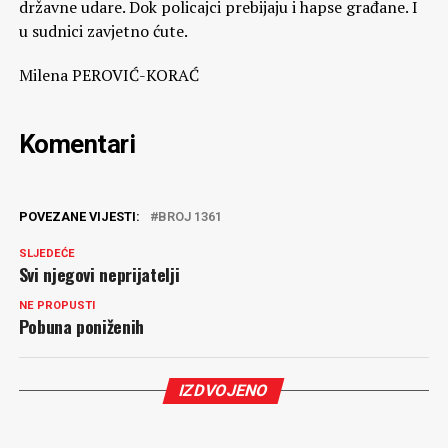
državne udare. Dok policajci prebijaju i hapse građane. I
u sudnici zavjetno ćute.
Milena PEROVIĆ-KORAĆ
Komentari
POVEZANE VIJESTI:
BROJ 1361
SLJEDEĆE
Svi njegovi neprijatelji
NE PROPUSTI
Pobuna poniženih
IZDVOJENO