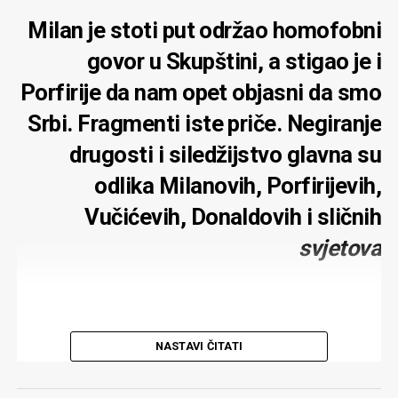
Milan je stoti put održao homofobni
govor u Skupštini, a stigao je i
Porfirije da nam opet objasni da smo
Srbi. Fragmenti iste priče. Negiranje
drugosti i siledžijstvo glavna su
odlika Milanovih, Porfirijevih,
Vučićevih, Donaldovih i sličnih
svjetova
NASTAVI ČITATI
Nakon što je Milan Knežević održao stoti homofobni
govor u Skupštini, ministar policije nasrnuo fizički na