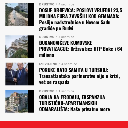
DRUŠTVO
4 sedmice
DOSIJE GRĐEVICA: POSLOVI VRIJEDNI 23,5
MILIONA EURA ZAVRŠILI KOD GEMMAXA:
Poslije nadstrešnice u Novom Sadu
gradiće po Budvi
DRUŠTVO
4 sedmice
ĐUKANOVIĆEVE KUMOVSKE
PRIVATIZACIJE: Država bez HTP Boke i 64
miliona
IZDVOJENO
4 sedmice
PORUKE NATO SAMITA U TURSKOJ:
Transatlantsko partnerstvo nije u krizi,
već se raspada
DRUŠTVO
1 sedmica
OBALA NA PRODAJU, EKSPANZIJA
TURISTIČKO-APARTMANSKIH
ODMARALIŠTA: Naše privatno more