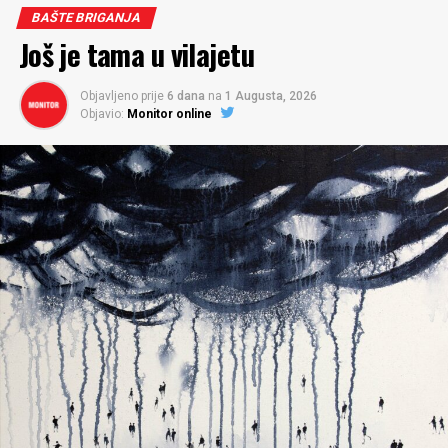
BAŠTE BRIGANJA
Još je tama u vilajetu
Objavljeno prije
6 dana
na
1 Augusta, 2026
Objavio:
Monitor online