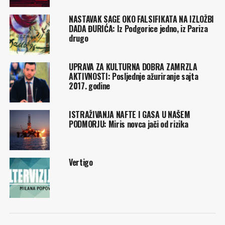
NASTAVAK SAGE OKO FALSIFIKATA NA IZLOŽBI
DADA ĐURIĆA: Iz Podgorice jedno, iz Pariza
drugo
UPRAVA ZA KULTURNA DOBRA ZAMRZLA
AKTIVNOSTI: Posljednje ažuriranje sajta
2017. godine
ISTRAŽIVANJA NAFTE I GASA U NAŠEM
PODMORJU: Miris novca jači od rizika
Vertigo