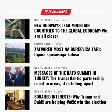
IZDVAJAMO
IN ENGLISH
3 sedmice
NEW HIGHWAYS LEAD MOUNTAIN
COUNTRIES TO THE GLOBAL ECONOMY: We
are all closer
IZDVOJENO
6 dana
ZATVOREN MOST NA ĐURĐEVIĆA TARI:
Cijena spasavanja kolosa
IN ENGLISH
4 sedmice
MESSAGES OF THE NATO SUMMIT IN
TURKEY: The transatlantic partnership
is not in crisis, it is falling apart
IN ENGLISH
4 dana
SQUARED INTERESTS: Why Trump and
Babiš are helping Vučić win the election