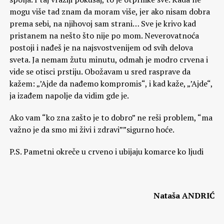
mogu više tad znam da moram više, jer ako nisam dobra
prema sebi, na njihovoj sam strani… Sve je krivo kad
pristanem na nešto što nije po mom. Neverovatnoća
postoji i nađeš je na najsvostvenijem od svih delova
sveta. Ja nemam žutu minutu, odmah je modro crvena i
vide se otisci prstiju. Obožavam u sred rasprave da
kažem: „’Ajde da nađemo kompromis“, i kad kaže, „’Ajde“,
ja izađem napolje da vidim gde je.
Ako vam “ko zna zašto je to dobro” ne reši problem, “ma
važno je da smo mi živi i zdravi””sigurno hoće.
P.S. Pametni okreče u crveno i ubijaju komarce ko ljudi
Nataša ANDRIĆ