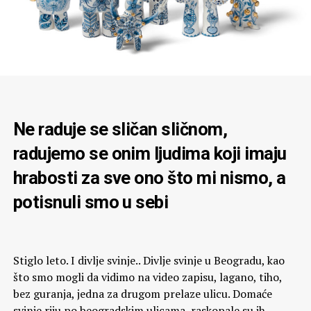
Ne raduje se sličan sličnom,
radujemo se onim ljudima koji imaju
hrabosti za sve ono što mi nismo, a
potisnuli smo u sebi
Stiglo leto. I divlje svinje.. Divlje svinje u Beogradu, kao
što smo mogli da vidimo na video zapisu, lagano, tiho,
bez guranja, jedna za drugom prelaze ulicu. Domaće
svinje riju po beogradskim ulicama, raskopale su ih,