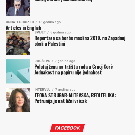
UNCATEGORIZED
18 godina ago
Articles in English
SVIJET
6 godina ago
Reportaza sa berbe maslina 2019. na Zapadnoj
obali u Palestini
DRUŠTVO
7 godina ago
Položaj žena na tržištu rada u Crnoj Gori:
Jednakost na papiru nije jednakost
INTERVJU
7 godina ago
TEONA STRUGAR-MITEVSKA, REDITELJKA:
Petrunija je naš lični vrisak
FACEBOOK