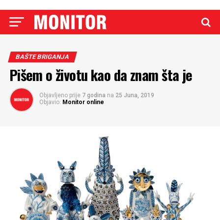
BAŠTE BRIGANJA
Pišem o životu kao da znam šta je
Objavljeno prije
7 godina
na
25 Juna, 2019
Objavio:
Monitor online