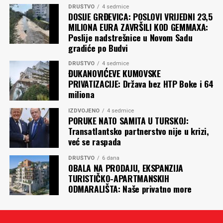
DRUŠTVO
4 sedmice
DOSIJE GRĐEVICA: POSLOVI VRIJEDNI 23,5
MILIONA EURA ZAVRŠILI KOD GEMMAXA:
Poslije nadstrešnice u Novom Sadu
gradiće po Budvi
DRUŠTVO
4 sedmice
ĐUKANOVIĆEVE KUMOVSKE
PRIVATIZACIJE: Država bez HTP Boke i 64
miliona
IZDVOJENO
4 sedmice
PORUKE NATO SAMITA U TURSKOJ:
Transatlantsko partnerstvo nije u krizi,
već se raspada
DRUŠTVO
6 dana
OBALA NA PRODAJU, EKSPANZIJA
TURISTIČKO-APARTMANSKIH
ODMARALIŠTA: Naše privatno more