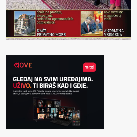
začin.
Munjevito se prebacujem na neka suštinska pitanja, tipa
da li je za radost potrebno malo? Malo sreće, malo
skoknuti do Pivnice Irish pub u Rumi, malo rakije, malo
opreme za povezati. I mnogo talenta velike Todore
Stojinović. Nekako mi je ranije sve bilo moćnije i lepše, i
gradovi, i putovanja, i izlasci, i razgovori, i ljudi, i sve je
bilo snažnije. Uprkos ovoj činjenici, trenutno uživam, jer
zavodljivo mi je koliko me je očarala atmosfera koju je
Toda donela. Radujmo se pomalo, dok još imamo kome i
čime. Potrebno nam je više nego što mislimo.
Mir u glavi dobijete kada je pošteno izlupate o mnogo
zidova i kada shvatite da ste je badava i lupali. Jer, zidovi
ko zidovi, stoje, otporni na udarce i na lude glave.
Kada osetimo trenutak sreće, odvojimo i trenutak da
registrujemo i osvestimo kontekst u kojem smo je osetili,