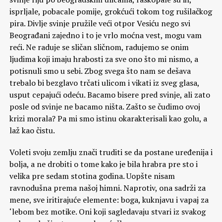
isprljale, pobacale pomije, grokćući tokom tog rušilačkog
pira. Divlje svinje pružile veći otpor Vesiću nego svi
Beograđani zajedno i to je vrlo moćna vest, mogu vam
reći. Ne raduje se sličan sličnom, radujemo se onim
ljudima koji imaju hrabosti za sve ono što mi nismo, a
potisnuli smo u sebi. Zbog svega što nam se dešava
trebalo bi bezglavo trčati ulicom i vikati iz sveg glasa,
usput cepajući odeću. Bacamo bisere pred svinje, ali zato
posle od svinje ne bacamo ništa. Zašto se čudimo ovoj
krizi morala? Pa mi smo istinu okarakterisali kao golu, a
laž kao čistu.
Voleti svoju zemlju znači truditi se da postane uređenija i
bolja, a ne drobiti o tome kako je bila hrabra pre sto i
velika pre sedam stotina godina. Uopšte nisam
ravnodušna prema našoj himni. Naprotiv, ona sadrži za
mene, sve iritirajuće elemente: boga, kuknjavu i vapaj za
‘lebom bez motike. Oni koji sagledavaju stvari iz svakog