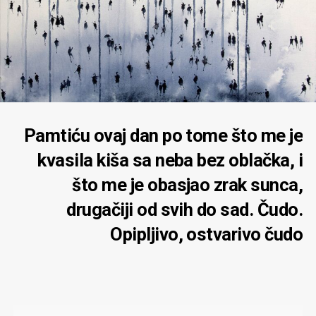
Pamtiću ovaj dan po tome što me je
kvasila kiša sa neba bez oblačka, i
što me je obasjao zrak sunca,
drugačiji od svih do sad. Čudo.
Opipljivo, ostvarivo čudo