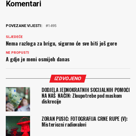
Komentari
POVEZANE VIJESTI:
1495
SLJEDEĆE
Nema razloga za brigu, sigurno će sve biti još gore
NE PROPUSTI
A gdje je meni osmijeh danas
IZDVOJENO
DODJELA JEDNOKRATNIH SOCIJALNIH POMOĆI
NA NAŠ NAČIN: Zloupotrebe pod maskom
diskrecije
ZORAN PUSIĆ: FOTOGRAFIJA CRNE RUPE (V):
Misteriozni radiovalovi