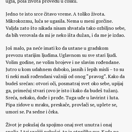
ugla, pola života provedu u ćošku.
Jedno te isto srce čitavo vreme. A toliko života.
Mikrokozmu, luča se ugasila. Nema u meni gorčine.
Valjda zato što nikada nisam shvatala tako ozbiljno sebe,
da bih verovala da mi je neko išta dužan, i da me je izdao.
Još malo, pa neće imati ko da ustane u gradskom
prevozu starijim ljudima. Uglavnom su sve stari ljudi.
Volim godine, ne volim brojeve i ne slavim rođendane.
Jutro u kom udahnem duboko, jasnih i lepih misli – to su
ti neki mali rođendani važniji od onog “pravog“. Kako da
budeš srećan: otvori oči, posmatraj svet oko sebe, upijaj
ga, primećuj stvari (ovo je isto i kako da budeš tužan).
Sreća, nekako, dođe i prođe. Tuga uđe u lavirint i luta.
Pipa zidove u mraku, preskače, provlači se, uplete se,
umori se. Pa sedne i čeka.
Život je pokušaj da spojimo onaj svet unutra i onaj
spolja. I taj vražiji pokušaj, to je otprilike sve. Kada ne