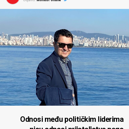
Objavio:
Monitor online
nastavi izvođenje radova uprkos rješenju urbanističko-
građevinske inspekcije kojim je građenje bilo zabranjeno.
Ako se takve sumnje potvrde, a sve govori u prilog
takvom zaključku, onda se moramo suočiti sa
poražavajućom činjenicom da se državni organi stavljaju
u funkciju zaobilaženja zakona koje su sami dužni da
primjenjuju.
Nažalost, moram istaći da ovaj slučaj nije izolovan.
Svjedočimo kontinuiranoj devastaciji prostora, posebno
na području Bokokotorskog zaliva, koji je pod zaštitom
UNESCO-a. Umjesto da bude primjer odgovornog
upravljanja svjetskom kulturnom i prirodnom baštinom,
zaliv se pretvara u ogromno gradilište, okruženo
kamenolomima, sa sve intenzivnijom betonizacijom
obale i trajnim narušavanjem prostora koji predstavlja
jedno od najvrednijih prirodnih dobara Crne Gore.
Odnosi među političkim liderima
Dakle, suština prijave je u tome što ona pokazuje da