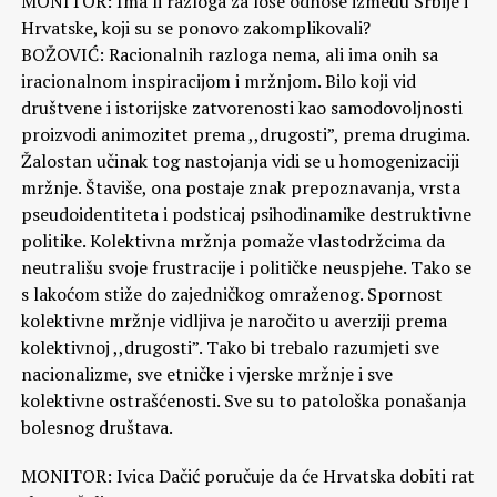
MONITOR: Ima li razloga za loše odnose između Srbije i
Hrvatske, koji su se ponovo zakomplikovali?
BOŽOVIĆ: Racionalnih razloga nema, ali ima onih sa
iracionalnom inspiracijom i mržnjom. Bilo koji vid
društvene i istorijske zatvorenosti kao samodovoljnosti
proizvodi animozitet prema ,,drugosti”, prema drugima.
Žalostan učinak tog nastojanja vidi se u homogenizaciji
mržnje. Štaviše, ona postaje znak prepoznavanja, vrsta
pseudoidentiteta i podsticaj psihodinamike destruktivne
politike. Kolektivna mržnja pomaže vlastodržcima da
neutrališu svoje frustracije i političke neuspjehe. Tako se
s lakoćom stiže do zajedničkog omraženog. Spornost
kolektivne mržnje vidljiva je naročito u averziji prema
kolektivnoj ,,drugosti”. Tako bi trebalo razumjeti sve
nacionalizme, sve etničke i vjerske mržnje i sve
kolektivne ostrašćenosti. Sve su to patološka ponašanja
bolesnog društava.
MONITOR: Ivica Dačić poručuje da će Hrvatska dobiti rat