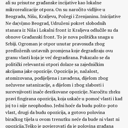
ali su prisutne građanske incijative kao lokalne
mikrorealizacije otpora. On su naročito vidljive u
Beogradu, Nišu, Kraljevu, Požegi i Zrenjaninu. Inicijative
Ne da(vi)mo Beograd, Udruženi pokret slobodnih
stanara iz Niša i Lokalni front iz Kraljeva odlučile su da
obnove Građanski front. To je nova politička snaga u
Srbiji. Ogroman je otpor unutar pravosuđa zbog
predloženih ustavnih promjena koje degradiraju ovu
granu vlasti koja je već degradirana. Pokazalo se da
politički relevantni otpori dolaze sa zajedničkim
akcijama jake opozicije. Opozicija je, nažalost,
atomizovana, podijeljena i zavađena, dijelom zbog
nečuvene satanizacije, a dijelom i zbog slabosti i
surevnjivosti inače destkovane opozicije. Naročitu zbrku
pravi fingirana opozicija, koja uskače u pomoć vlasti i kad
joj to i nije neophodno. Jedni hoće da budu pošto-poto
vlast, drugi da budu opozicija, a gotovo polovina
biračkog tijela u ovom trenutku neće da bude ni vlast ni
opozicija.Teško je povjerovati da je polovina građana