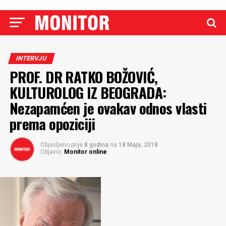
INTERVJU
PROF. DR RATKO BOŽOVIĆ,
KULTUROLOG IZ BEOGRADA:
Nezapamćen je ovakav odnos vlasti
prema opoziciji
Objavljeno prije
8 godina
na
18 Maja, 2018
Objavio:
Monitor online