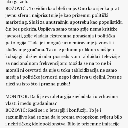
ako ga želi.
BOŽOVIĆ : To vidim kao blefiranje. Ono kao sjenka prati
javnu sferu i najprisutnije je kao prizemni politički
marketing. Služi za unutrašnju upotrebu kao populistički
čin bez pokrića. Uspijeva samo tamo gdje nema kritičke
javnosti, gdje vladaju ekstremna ponašanja i politička
patologija. Tada je i moguće uznemiravanje javnosti i
sluđivanje građana. Tako je jednom prilikom smišljen
kobajagi i državni udar posredstvom tabloida i televizije
sa nacionalnom frekvencijom! Možda se na to ne bi
morali ni osvrtati da nije u toku tabloidizacija ne samo
medija i političke javnosti nego i društva u cjelini. Prazne
riječi su isto što i prazna puška!
MONITOR: Da li je evroletargija zavladala i u vrhovima
vlasti i među građanima?
BOŽOVIĆ: Radi se i o letargiji i konfuziji. To je i
razumljivo kad se zna da je prema evropskom svijetu bilo
i nekritičkog idolopoklonstva. Bilo je prizemne imitacije