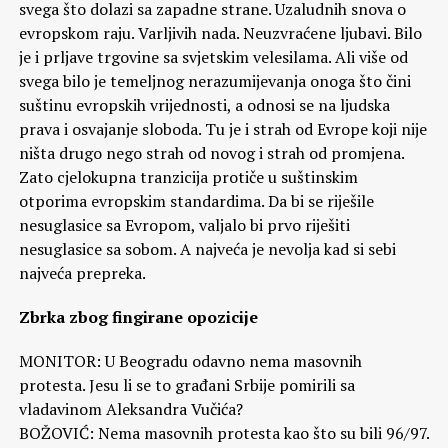
svega što dolazi sa zapadne strane. Uzaludnih snova o
evropskom raju. Varljivih nada. Neuzvraćene ljubavi. Bilo
je i prljave trgovine sa svjetskim velesilama. Ali više od
svega bilo je temeljnog nerazumijevanja onoga što čini
suštinu evropskih vrijednosti, a odnosi se na ljudska
prava i osvajanje sloboda. Tu je i strah od Evrope koji nije
ništa drugo nego strah od novog i strah od promjena.
Zato cjelokupna tranzicija protiče u suštinskim
otporima evropskim standardima. Da bi se riješile
nesuglasice sa Evropom, valjalo bi prvo riješiti
nesuglasice sa sobom. A najveća je nevolja kad si sebi
najveća prepreka.
Zbrka zbog fingirane opozicije
MONITOR: U Beogradu odavno nema masovnih
protesta. Jesu li se to građani Srbije pomirili sa
vladavinom Aleksandra Vučića?
BOŽOVIĆ: Nema masovnih protesta kao što su bili 96/97.