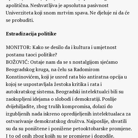
apolitična. Neshvatljiva je apsolutna pasivnost
Univerziteta koji snom mrtvim spava. Ne djeluje ni da će
se probuditi.
Estradizacija politike
MONITOR: Kako se desilo da i kultura i umjetnost
postanu taoci politike?
BOŽOVIĆ: Ostaje nam da se s nostalgijom sjećamo
Beogradskog kruga, na čelu sa Radomirom
Konstinovićem, koji je usred rata bio antiratna opcija u
kojoj se uspostavljala žestoka kritika i rata i
autokratskog sistema. Beogradski intelektualci bili su
zaokupljeni idejama o slobodi i demokratiji. Poslije
dvijehiljadite, zbog trulih kompromisa, dolazi do
izgubljenih nada iskreno opredijeljenih intelektualaca za
ostvarivanje demokratskog društva. Najposlije, shvatili
su da su poništene i ponižene petooktobarske promjene.
I to od onih zbog kojih su se promjene i dogodile.