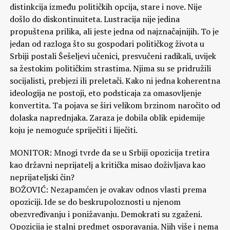
distinkcija između političkih opcija, stare i nove. Nije
došlo do diskontinuiteta. Lustracija nije jedina
propuštena prilika, ali jeste jedna od najznačajnijih. To je
jedan od razloga što su gospodari političkog života u
Srbiji postali Šešeljevi učenici, presvučeni radikali, uvijek
sa žestokim političkim strastima. Njima su se pridružili
socijalisti, prebjezi ili preletači. Kako ni jedna koherentna
ideologija ne postoji, eto podsticaja za omasovljenje
konvertita. Ta pojava se širi velikom brzinom naročito od
dolaska naprednjaka. Zaraza je dobila oblik epidemije
koju je nemoguće spriječiti i liječiti.
MONITOR: Mnogi tvrde da se u Srbiji opozicija tretira
kao državni neprijatelj a kritička misao doživljava kao
neprijateljski čin?
BOŽOVIĆ: Nezapamćen je ovakav odnos vlasti prema
opoziciji. Ide se do beskrupoloznosti u njenom
obezvređivanju i ponižavanju. Demokrati su zgaženi.
Opozicija je stalni predmet osporavanja. Njih više i nema