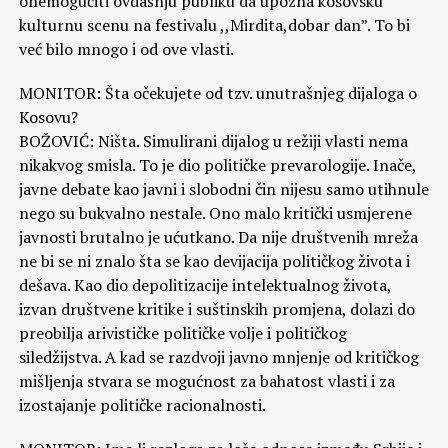
onemogućiti ovdašnju publiku da upozna kosovsku
kulturnu scenu na festivalu ,,Mirdita,dobar dan”. To bi
već bilo mnogo i od ove vlasti.
MONITOR: Šta očekujete od tzv. unutrašnjeg dijaloga o
Kosovu?
BOŽOVIĆ: Ništa. Simulirani dijalog u režiji vlasti nema
nikakvog smisla. To je dio političke prevarologije. Inače,
javne debate kao javni i slobodni čin nijesu samo utihnule
nego su bukvalno nestale. Ono malo kritički usmjerene
javnosti brutalno je ućutkano. Da nije društvenih mreža
ne bi se ni znalo šta se kao devijacija političkog života i
dešava. Kao dio depolitizacije intelektualnog života,
izvan društvene kritike i suštinskih promjena, dolazi do
preobilja arivističke političke volje i političkog
siledžijstva. A kad se razdvoji javno mnjenje od kritičkog
mišljenja stvara se mogućnost za bahatost vlasti i za
izostajanje političke racionalnosti.