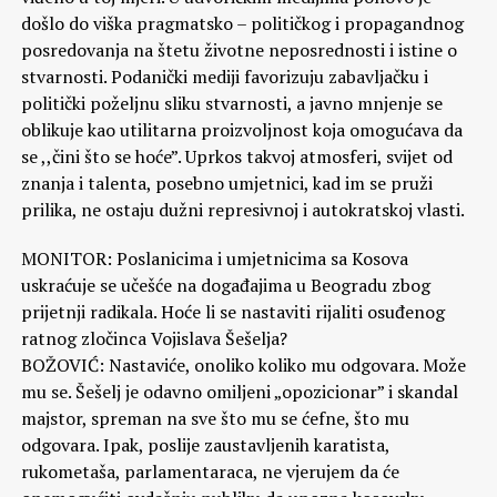
došlo do viška pragmatsko – političkog i propagandnog
posredovanja na štetu životne neposrednosti i istine o
stvarnosti. Podanički mediji favorizuju zabavljačku i
politički poželjnu sliku stvarnosti, a javno mnjenje se
oblikuje kao utilitarna proizvoljnost koja omogućava da
se ,,čini što se hoće”. Uprkos takvoj atmosferi, svijet od
znanja i talenta, posebno umjetnici, kad im se pruži
prilika, ne ostaju dužni represivnoj i autokratskoj vlasti.
MONITOR: Poslanicima i umjetnicima sa Kosova
uskraćuje se učešće na događajima u Beogradu zbog
prijetnji radikala. Hoće li se nastaviti rijaliti osuđenog
ratnog zločinca Vojislava Šešelja?
BOŽOVIĆ: Nastaviće, onoliko koliko mu odgovara. Može
mu se. Šešelj je odavno omiljeni „opozicionar” i skandal
majstor, spreman na sve što mu se ćefne, što mu
odgovara. Ipak, poslije zaustavljenih karatista,
rukometaša, parlamentaraca, ne vjerujem da će