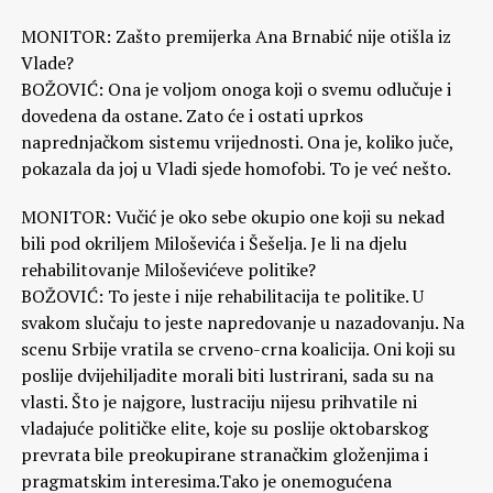
MONITOR: Zašto premijerka Ana Brnabić nije otišla iz
Vlade?
BOŽOVIĆ: Ona je voljom onoga koji o svemu odlučuje i
dovedena da ostane. Zato će i ostati uprkos
naprednjačkom sistemu vrijednosti. Ona je, koliko juče,
pokazala da joj u Vladi sjede homofobi. To je već nešto.
MONITOR: Vučić je oko sebe okupio one koji su nekad
bili pod okriljem Miloševića i Šešelja. Je li na djelu
rehabilitovanje Miloševićeve politike?
BOŽOVIĆ: To jeste i nije rehabilitacija te politike. U
svakom slučaju to jeste napredovanje u nazadovanju. Na
scenu Srbije vratila se crveno-crna koalicija. Oni koji su
poslije dvijehiljadite morali biti lustrirani, sada su na
vlasti. Što je najgore, lustraciju nijesu prihvatile ni
vladajuće političke elite, koje su poslije oktobarskog
prevrata bile preokupirane stranačkim gloženjima i
pragmatskim interesima.Tako je onemogućena