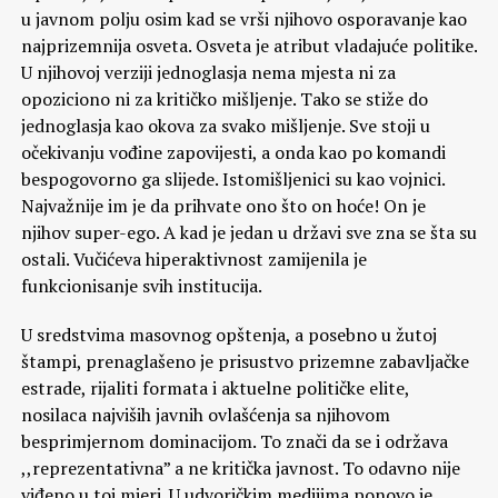
u javnom polju osim kad se vrši njihovo osporavanje kao
najprizemnija osveta. Osveta je atribut vladajuće politike.
U njihovoj verziji jednoglasja nema mjesta ni za
opoziciono ni za kritičko mišljenje. Tako se stiže do
jednoglasja kao okova za svako mišljenje. Sve stoji u
očekivanju vođine zapovijesti, a onda kao po komandi
bespogovorno ga slijede. Istomišljenici su kao vojnici.
Najvažnije im je da prihvate ono što on hoće! On je
njihov super-ego. A kad je jedan u državi sve zna se šta su
ostali. Vučićeva hiperaktivnost zamijenila je
funkcionisanje svih institucija.
U sredstvima masovnog opštenja, a posebno u žutoj
štampi, prenaglašeno je prisustvo prizemne zabavljačke
estrade, rijaliti formata i aktuelne političke elite,
nosilaca najviših javnih ovlašćenja sa njihovom
besprimjernom dominacijom. To znači da se i održava
,,reprezentativna” a ne kritička javnost. To odavno nije
viđeno u toj mjeri. U udvoričkim medijima ponovo je