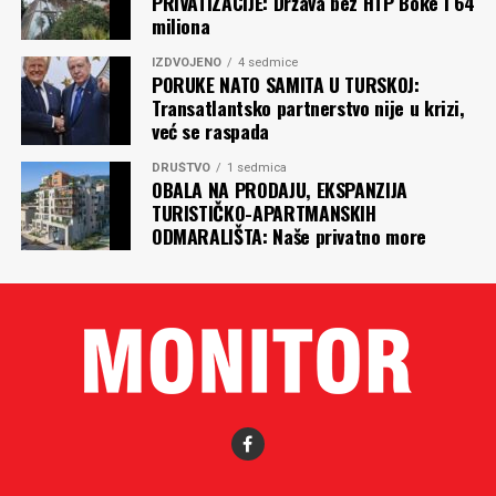
PRIVATIZACIJE: Država bez HTP Boke i 64
miliona
IZDVOJENO
4 sedmice
PORUKE NATO SAMITA U TURSKOJ:
Transatlantsko partnerstvo nije u krizi,
već se raspada
DRUŠTVO
1 sedmica
OBALA NA PRODAJU, EKSPANZIJA
TURISTIČKO-APARTMANSKIH
ODMARALIŠTA: Naše privatno more