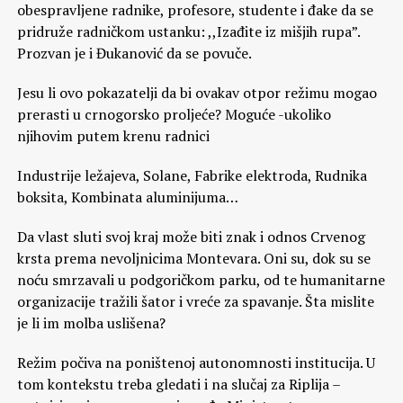
obespravljene radnike, profesore, studente i đake da se
pridruže radničkom ustanku: ,,Izađite iz mišjih rupa”.
Prozvan je i Đukanović da se povuče.
Jesu li ovo pokazatelji da bi ovakav otpor režimu mogao
prerasti u crnogorsko proljeće? Moguće -ukoliko
njihovim putem krenu radnici
Industrije ležajeva, Solane, Fabrike elektroda, Rudnika
boksita, Kombinata aluminijuma…
Da vlast sluti svoj kraj može biti znak i odnos Crvenog
krsta prema nevoljnicima Montevara. Oni su, dok su se
noću smrzavali u podgoričkom parku, od te humanitarne
organizacije tražili šator i vreće za spavanje. Šta mislite
je li im molba uslišena?
Režim počiva na poništenoj autonomnosti institucija. U
tom kontekstu treba gledati i na slučaj za Riplija –