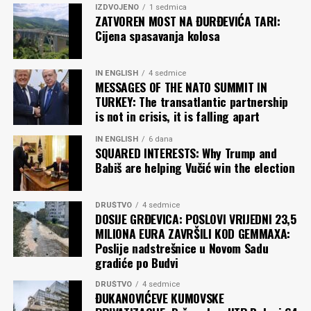
IZDVOJENO
1 sedmica
ZATVOREN MOST NA ĐURĐEVIĆA TARI:
Cijena spasavanja kolosa
IN ENGLISH
4 sedmice
MESSAGES OF THE NATO SUMMIT IN
TURKEY: The transatlantic partnership
is not in crisis, it is falling apart
IN ENGLISH
6 dana
SQUARED INTERESTS: Why Trump and
Babiš are helping Vučić win the election
DRUŠTVO
4 sedmice
DOSIJE GRĐEVICA: POSLOVI VRIJEDNI 23,5
MILIONA EURA ZAVRŠILI KOD GEMMAXA:
Poslije nadstrešnice u Novom Sadu
gradiće po Budvi
DRUŠTVO
4 sedmice
ĐUKANOVIĆEVE KUMOVSKE