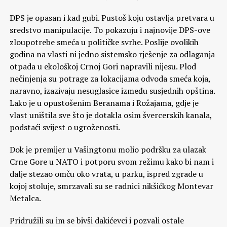
DPS je opasan i kad gubi. Pustoš koju ostavlja pretvara u
sredstvo manipulacije. To pokazuju i najnovije DPS-ove
zloupotrebe smeća u političke svrhe. Poslije ovolikih
godina na vlasti ni jedno sistemsko rješenje za odlaganja
otpada u ekološkoj Crnoj Gori napravili nijesu. Plod
nečinjenja su potrage za lokacijama odvoda smeća koja,
naravno, izazivaju nesuglasice između susjednih opština.
Lako je u opustošenim Beranama i Rožajama, gdje je
vlast uništila sve što je dotakla osim švercerskih kanala,
podstaći svijest o ugroženosti.
Dok je premijer u Vašingtonu molio podršku za ulazak
Crne Gore u NATO i potporu svom režimu kako bi nam i
dalje stezao omču oko vrata, u parku, ispred zgrade u
kojoj stoluje, smrzavali su se radnici nikšićkog Montevar
Metalca.
Pridružili su im se bivši dakićevci i pozvali ostale