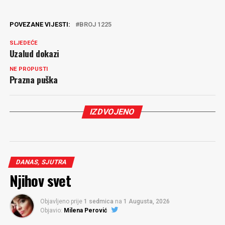
POVEZANE VIJESTI:
BROJ 1225
SLJEDEĆE
Uzalud dokazi
NE PROPUSTI
Prazna puška
IZDVOJENO
DANAS, SJUTRA
Njihov svet
Objavljeno prije
1 sedmica
na
1 Augusta, 2026
Objavio:
Milena Perović