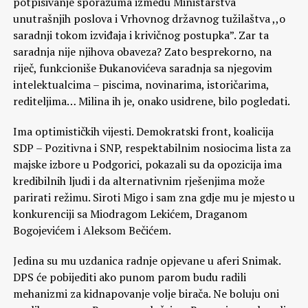
potpisivanje sporazuma između Ministarstva
unutrašnjih poslova i Vrhovnog državnog tužilaštva ,,o
saradnji tokom izviđaja i krivičnog postupka”. Zar ta
saradnja nije njihova obaveza? Zato besprekorno, na
riječ, funkcioniše Đukanovićeva saradnja sa njegovim
intelektualcima – piscima, novinarima, istoričarima,
rediteljima… Milina ih je, onako usidrene, bilo pogledati.
Ima optimističkih vijesti. Demokratski front, koalicija
SDP – Pozitivna i SNP, respektabilnim nosiocima lista za
majske izbore u Podgorici, pokazali su da opozicija ima
kredibilnih ljudi i da alternativnim rješenjima može
parirati režimu. Siroti Migo i sam zna gdje mu je mjesto u
konkurenciji sa Miodragom Lekićem, Draganom
Bogojevićem i Aleksom Bečićem.
Jedina su mu uzdanica radnje opjevane u aferi Snimak.
DPS će pobijediti ako punom parom budu radili
mehanizmi za kidnapovanje volje birača. Ne boluju oni