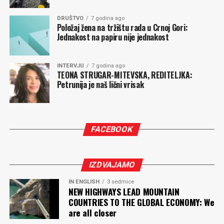
Milena PEROVIĆ
DRUŠTVO
7 godina ago
Položaj žena na tržištu rada u Crnoj Gori:
Jednakost na papiru nije jednakost
Komentari
INTERVJU
7 godina ago
TEONA STRUGAR-MITEVSKA, REDITELJKA:
Petrunija je naš lični vrisak
FACEBOOK
IZDVAJAMO
IN ENGLISH
3 sedmice
NEW HIGHWAYS LEAD MOUNTAIN
COUNTRIES TO THE GLOBAL ECONOMY: We
are all closer