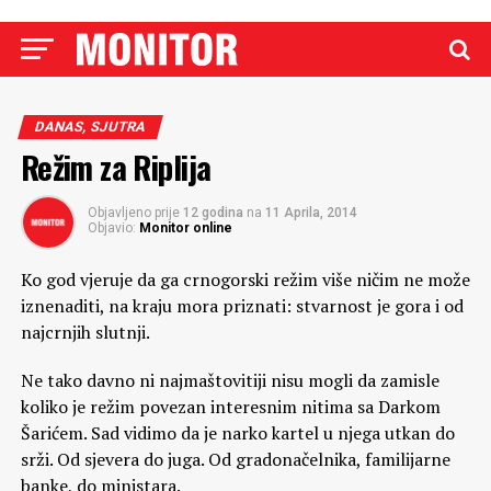
DANAS, SJUTRA
Režim za Riplija
Objavljeno prije
12 godina
na
11 Aprila, 2014
Objavio:
Monitor online
Ko god vjeruje da ga crnogorski režim više ničim ne može
iznenaditi, na kraju mora priznati: stvarnost je gora i od
najcrnjih slutnji.
Ne tako davno ni najmaštovitiji nisu mogli da zamisle
koliko je režim povezan interesnim nitima sa Darkom
Šarićem. Sad vidimo da je narko kartel u njega utkan do
srži. Od sjevera do juga. Od gradonačelnika, familijarne
banke, do ministara.