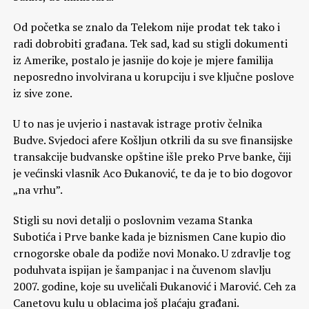
Od početka se znalo da Telekom nije prodat tek tako i
radi dobrobiti građana. Tek sad, kad su stigli dokumenti
iz Amerike, postalo je jasnije do koje je mjere familija
neposredno involvirana u korupciju i sve ključne poslove
iz sive zone.
U to nas je uvjerio i nastavak istrage protiv čelnika
Budve. Svjedoci afere Košljun otkrili da su sve finansijske
transakcije budvanske opštine išle preko Prve banke, čiji
je većinski vlasnik Aco Đukanović, te da je to bio dogovor
„na vrhu”.
Stigli su novi detalji o poslovnim vezama Stanka
Subotića i Prve banke kada je biznismen Cane kupio dio
crnogorske obale da podiže novi Monako. U zdravlje tog
poduhvata ispijan je šampanjac i na čuvenom slavlju
2007. godine, koje su uveličali Đukanović i Marović. Ceh za
Canetovu kulu u oblacima još plaćaju građani.