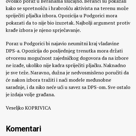
ovoliko poraz u Beranama slučajno. Beranci su pokazali
kako se spretnošću i hrabrošću aktivista na terenu može
spriječiti pljačka izbora. Opozicija u Podgorici mora
pokazati da to nije bio izuzetak. Najbolji argument protiv
krađe izbora je njeno sprječavanje.
Poraz u Podgorici bi najavio neumitni kraj vladavine
DPS-a. Opozicija do posljednjeg trenutka mora držati
otvorenu mogućnost zajedničkog dogovora da na izbore
ne izađe, ukoliko nije kadra spriječiti pljačku. Naknadno
je sve teže. Naravno, dužna je nedvosmisleno poručiti da
će nakon izbora tražiti i naći modele međusobne
saradnje, i da niko neće ući u savez sa DPS-om. Sve ostalo
je izdaja volje građana.
Veseljko KOPRIVICA
Komentari