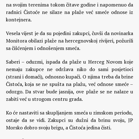
na svojim terenima tokom čitave godine i napomenuo da
radnici Čistoće ne silaze na plaže već smeće odnose iz
kontejnera.
Vesela vijest je da su pojedini zakupci, čuvši da novinarka
Monitora obilazi plaže na hercegnovskoj rivijeri, požurili
sa čišćenjem i odnošenjem smeća.
Saberi – oduzmi, ispada da plaže u Herceg Novom koje
nemaju zakupce ne održava niko do sami posjetioci
(strani i domaći), odnosno kupači. O njima treba da brine
Čistoća, koja se ne spušta na plažu, već odnose smeće –
odozgo. Da stvar bude jasnija, ove plaže se ne nalaze u
zabiti već u strogom centru grada.
Ko će nastaviti sa skupljanjem smeća u zimskom periodu,
ostaje da se vidi. Zakupci su dužni da brinu svoju, JP
Morsko dobro svoju brigu, a Čistoća jedina čisti.