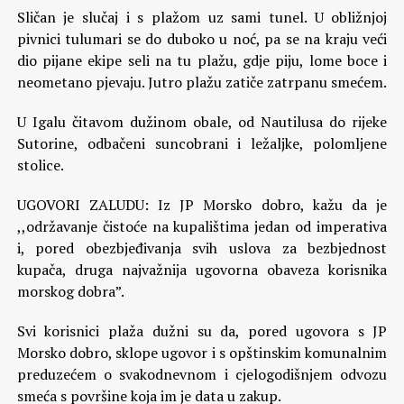
Sličan je slučaj i s plažom uz sami tunel. U obližnjoj
pivnici tulumari se do duboko u noć, pa se na kraju veći
dio pijane ekipe seli na tu plažu, gdje piju, lome boce i
neometano pjevaju. Jutro plažu zatiče zatrpanu smećem.
U Igalu čitavom dužinom obale, od Nautilusa do rijeke
Sutorine, odbačeni suncobrani i ležaljke, polomljene
stolice.
UGOVORI ZALUDU: Iz JP Morsko dobro, kažu da je
,,održavanje čistoće na kupalištima jedan od imperativa
i, pored obezbjeđivanja svih uslova za bezbjednost
kupača, druga najvažnija ugovorna obaveza korisnika
morskog dobra”.
Svi korisnici plaža dužni su da, pored ugovora s JP
Morsko dobro, sklope ugovor i s opštinskim komunalnim
preduzećem o svakodnevnom i cjelogodišnjem odvozu
smeća s površine koja im je data u zakup.