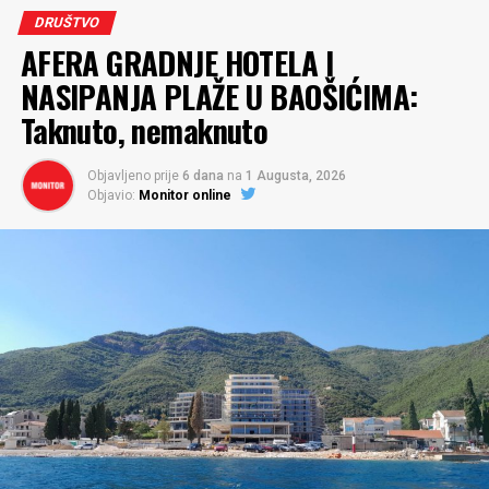
DRUŠTVO
AFERA GRADNJE HOTELA I
NASIPANJA PLAŽE U BAOŠIĆIMA:
Taknuto, nemaknuto
Objavljeno prije
6 dana
na
1 Augusta, 2026
Objavio:
Monitor online