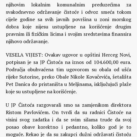
njihovim lokalnim komunalnim preduzećima za
svakodnevno održavanje čistoće i odvoz smeća tokom
cijele godine sa svih javnih površina u zoni morskog
dobra koje nijesu ustupljene na korišćenje drugim
pravnim ili fizičkim licima i svojim sredstavima finansira
njihovo održavanje.
VESELA VIJEST: Ovakav ugovor u opštini Herceg Novi,
potpisan je sa JP Čistoća na iznos od 104.600,00 eura.
Područja obuhvaćena tim ugovorom su obala od ušća
rijeke Sutorine, preko Obale Nikole Kovačevića, šetališta
Pet Danica do pristaništa u Meljinama, isključujući plaže
koje su ustupljene na korišćenje.
U JP Čistoća razgovarali smo sa zamjenikom direktora
Ristom Pavlovićem. On tvrdi da su radnici Čistoće na
visini svog zadatka i da se svim silama trude da svoj
posao obave korektno i pedantno, koliko god je to
moguće. Rekao je da su zakupci dužni održavati čistoću