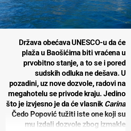
Država obećava UNESCO-u da će
plaža u Baošićima biti vraćena u
prvobitno stanje, a to se i pored
sudskih odluka ne dešava. U
pozadini, uz nove dozvole, radovi na
megahotelu se privode kraju. Jedino
što je izvjesno je da će vlasnik
Carina
Čedo Popović tužiti iste one koji su
mu izdali dozvole zbog izmakle