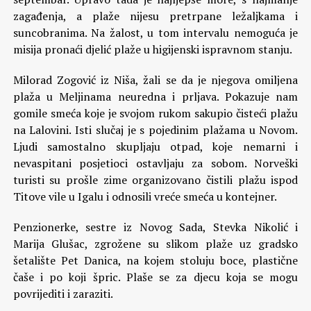
zagađenja, a plaže nijesu pretrpane ležaljkama i
suncobranima. Na žalost, u tom intervalu nemoguća je
misija pronaći djelić plaže u higijenski ispravnom stanju.
Milorad Zogović iz Niša, žali se da je njegova omiljena
plaža u Meljinama neuredna i prljava. Pokazuje nam
gomile smeća koje je svojom rukom sakupio čisteći plažu
na Lalovini. Isti slučaj je s pojedinim plažama u Novom.
Ljudi samostalno skupljaju otpad, koje nemarni i
nevaspitani posjetioci ostavljaju za sobom. Norveški
turisti su prošle zime organizovano čistili plažu ispod
Titove vile u Igalu i odnosili vreće smeća u kontejner.
Penzionerke, sestre iz Novog Sada, Stevka Nikolić i
Marija Glušac, zgrožene su slikom plaže uz gradsko
šetalište Pet Danica, na kojem stoluju boce, plastične
čaše i po koji špric. Plaše se za djecu koja se mogu
povrijediti i zaraziti.