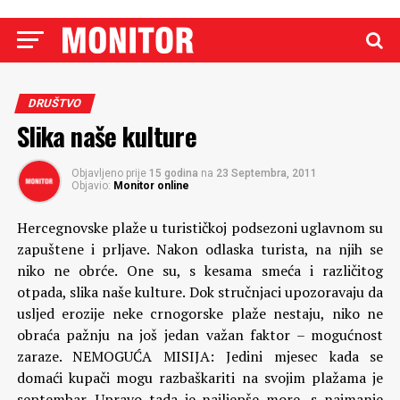
DRUŠTVO
Slika naše kulture
Objavljeno prije
15 godina
na
23 Septembra, 2011
Objavio:
Monitor online
Hercegnovske plaže u turističkoj podsezoni uglavnom su
zapuštene i prljave. Nakon odlaska turista, na njih se
niko ne obrće. One su, s kesama smeća i različitog
otpada, slika naše kulture. Dok stručnjaci upozoravaju da
usljed erozije neke crnogorske plaže nestaju, niko ne
obraća pažnju na još jedan važan faktor – mogućnost
zaraze.
NEMOGUĆA MISIJA: Jedini mjesec kada se
domaći kupači mogu razbaškariti na svojim plažama je
septembar. Upravo tada je najljepše more, s najmanje