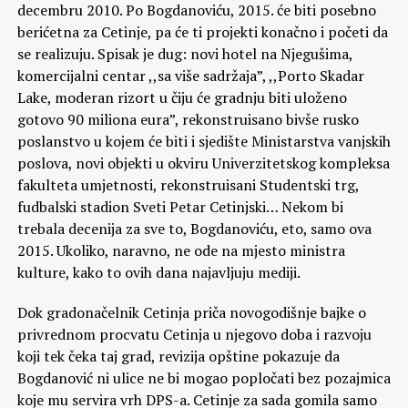
decembru 2010. Po Bogdanoviću, 2015. će biti posebno
berićetna za Cetinje, pa će ti projekti konačno i početi da
se realizuju. Spisak je dug: novi hotel na Njegušima,
komercijalni centar ,,sa više sadržaja”, ,,Porto Skadar
Lake, moderan rizort u čiju će gradnju biti uloženo
gotovo 90 miliona eura”, rekonstruisano bivše rusko
poslanstvo u kojem će biti i sjedište Ministarstva vanjskih
poslova, novi objekti u okviru Univerzitetskog kompleksa
fakulteta umjetnosti, rekonstruisani Studentski trg,
fudbalski stadion Sveti Petar Cetinjski… Nekom bi
trebala decenija za sve to, Bogdanoviću, eto, samo ova
2015. Ukoliko, naravno, ne ode na mjesto ministra
kulture, kako to ovih dana najavljuju mediji.
Dok gradonačelnik Cetinja priča novogodišnje bajke o
privrednom procvatu Cetinja u njegovo doba i razvoju
koji tek čeka taj grad, revizija opštine pokazuje da
Bogdanović ni ulice ne bi mogao popločati bez pozajmica
koje mu servira vrh DPS-a. Cetinje za sada gomila samo