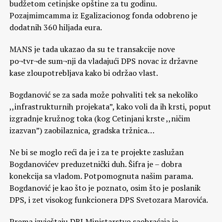
budžetom cetinjske opštine za tu godinu.
Pozajmimcamma iz Egalizacionog fonda odobreno je
dodatnih 360 hiljada eura.
MANS je tada ukazao da su te transakcije nove
po¬tvr¬de sum¬nji da vladajući DPS novac iz državne
kase zloupotrebljava kako bi održao vlast.
Bogdanović se za sada može pohvaliti tek sa nekoliko
,,infrastrukturnih projekata”, kako voli da ih krsti, poput
izgradnje kružnog toka (kog Cetinjani krste ,,ničim
izazvan”) zaobilaznica, gradska tržnica…
Ne bi se moglo reći da je i za te projekte zaslužan
Bogdanovićev preduzetnički duh. Šifra je – dobra
konekcija sa vladom. Potpomognuta našim parama.
Bogdanović je kao što je poznato, osim što je poslanik
DPS, i zet visokog funkcionera DPS Svetozara Marovića.
Prema izvještaju DRI Ministarstvo saobraćaja je