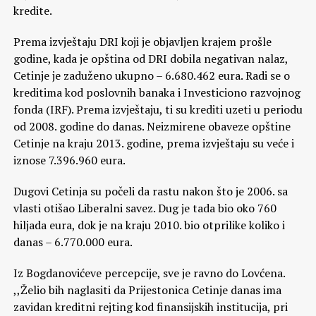
kredite.
Prema izvještaju DRI koji je objavljen krajem prošle
godine, kada je opština od DRI dobila negativan nalaz,
Cetinje je zaduženo ukupno – 6.680.462 eura. Radi se o
kreditima kod poslovnih banaka i Investiciono razvojnog
fonda (IRF). Prema izvještaju, ti su krediti uzeti u periodu
od 2008. godine do danas. Neizmirene obaveze opštine
Cetinje na kraju 2013. godine, prema izvještaju su veće i
iznose 7.396.960 eura.
Dugovi Cetinja su počeli da rastu nakon što je 2006. sa
vlasti otišao Liberalni savez. Dug je tada bio oko 760
hiljada eura, dok je na kraju 2010. bio otprilike koliko i
danas – 6.770.000 eura.
Iz Bogdanovićeve percepcije, sve je ravno do Lovćena.
,,Želio bih naglasiti da Prijestonica Cetinje danas ima
zavidan kreditni rejting kod finansijskih institucija, pri