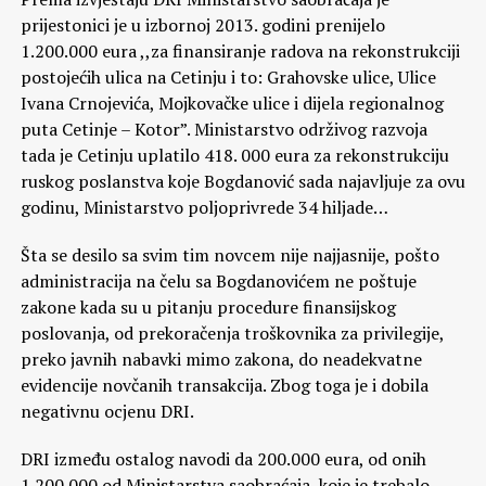
prijestonici je u izbornoj 2013. godini prenijelo
1.200.000 eura ,,za finansiranje radova na rekonstrukciji
postojećih ulica na Cetinju i to: Grahovske ulice, Ulice
Ivana Crnojevića, Mojkovačke ulice i dijela regionalnog
puta Cetinje – Kotor”. Ministarstvo održivog razvoja
tada je Cetinju uplatilo 418. 000 eura za rekonstrukciju
ruskog poslanstva koje Bogdanović sada najavljuje za ovu
godinu, Ministarstvo poljoprivrede 34 hiljade…
Šta se desilo sa svim tim novcem nije najjasnije, pošto
administracija na čelu sa Bogdanovićem ne poštuje
zakone kada su u pitanju procedure finansijskog
poslovanja, od prekoračenja troškovnika za privilegije,
preko javnih nabavki mimo zakona, do neadekvatne
evidencije novčanih transakcija. Zbog toga je i dobila
negativnu ocjenu DRI.
DRI između ostalog navodi da 200.000 eura, od onih
1.200.000 od Ministarstva saobraćaja, koje je trebalo