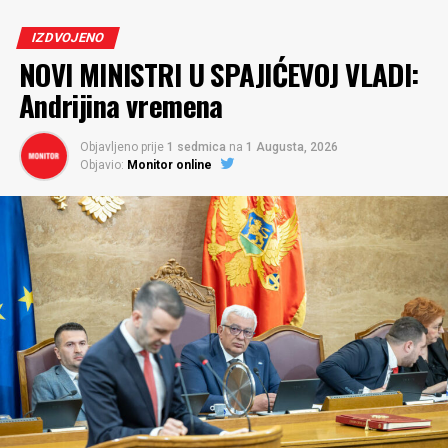
IZDVOJENO
NOVI MINISTRI U SPAJIĆEVOJ VLADI:
Andrijina vremena
Objavljeno prije
1 sedmica
na
1 Augusta, 2026
Objavio:
Monitor online