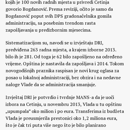
kojih je 100 novih radnih mjesta u privredi Cetinja
govorio Bogdanović. Prema reviziji, očito je samo da
Bogdanović poput svih DPS gradonačelnika gomila
administraciju, sa posebnim trendom rasta
zapošljavanja u predizbornim mjesecima.
Sistematizacijom su, navodi se u izvještaju DRI,
predviđena 263 radna mjesta, a krajem izborne 2013.
bilo ih je 281. Od toga je 62 bilo zapošljeno na određeno
vrijeme. Opština je nastavila da zapošljava i 2014. Tokom
novogodišnjih praznika raspisan je novi krug oglasa za
posao u lokalnoj administraciji, bez obzira i na nedavne
naloge Vlade da se administracija smanjuje.
Izvještaj DRI je potvrdio i tvrdnje MANS-a da je uoči
izbora na Cetinju, u novembru 2013, Vlada u tu opštinu
„upumpala” oko milion i po eura. Transferima iz budžeta
Vlada je preusmjerila prestonici oko 1,2 miliona eura,
što je čak tri puta više nego što je bilo planirano