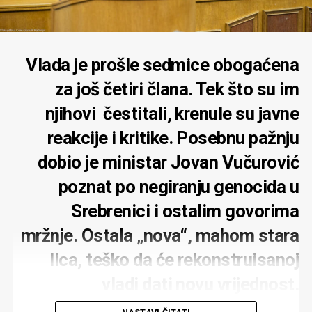
Vlada je prošle sedmice obogaćena
za još četiri člana. Tek što su im
njihovi čestitali, krenule su javne
reakcije i kritike. Posebnu pažnju
dobio je ministar Jovan Vučurović
poznat po negiranju genocida u
Srebrenici i ostalim govorima
mržnje. Ostala „nova“, mahom stara
lica, teško da će rekonstruisanoj
vladi dati novu vrijednost.
Zadovoljstvo je predsjednika