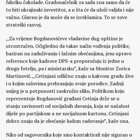
fabriku čokolade. Gradonačelnik za sada zna samo da će
to biti ukrajinski investitor, a u šta će da uloži valjda i nije
važno. Glavno je da može da se izreklamira. To se zove
strateški razvoj.
,,Za vrijeme Bogdanovićeve vladavine dug opštine je
utrostručen. Očigledno da takav način vođenja politike,
baziran na zaduživanju i lažnim obećanjima, jesu upravo
reference koje kadrove DPS-a preporučuju iz jedne u
drugu fotelju, pa i ministarsku”, kaže sa Monitor Zorica
Martinović. ,,Cetinjani odlično znaju u kakvom gradu žive
i u kojim uslovima prehranjuju svoje porodice. Zadnji
snijeg je u potpunosti zaokružio sliku. Politikom koju
reprezentuje Bogdanović građani Cetinja drže se u
stanju zavisnosti od socijalnih davanja, koja se nažalost
dijele po partijskom a ne socijalnom kartonu. Cetinjani
dobro znaju da je obećanje ludom radovanje”, kaže ona.
Niko od sagovornika koje smo kontaktirali nije siguran o