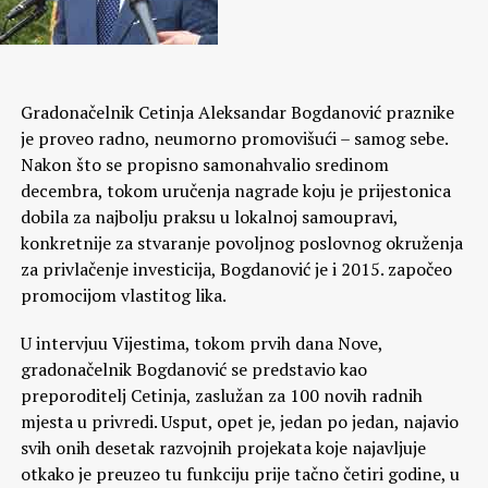
Gradonačelnik Cetinja Aleksandar Bogdanović praznike
je proveo radno, neumorno promovišući – samog sebe.
Nakon što se propisno samonahvalio sredinom
decembra, tokom uručenja nagrade koju je prijestonica
dobila za najbolju praksu u lokalnoj samoupravi,
konkretnije za stvaranje povoljnog poslovnog okruženja
za privlačenje investicija, Bogdanović je i 2015. započeo
promocijom vlastitog lika.
U intervjuu Vijestima, tokom prvih dana Nove,
gradonačelnik Bogdanović se predstavio kao
preporoditelj Cetinja, zaslužan za 100 novih radnih
mjesta u privredi. Usput, opet je, jedan po jedan, najavio
svih onih desetak razvojnih projekata koje najavljuje
otkako je preuzeo tu funkciju prije tačno četiri godine, u