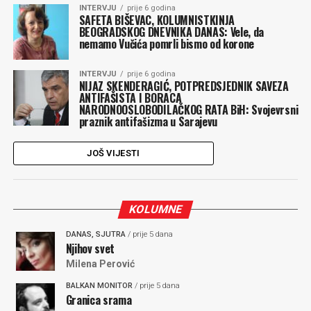
INTERVJU
prije 6 godina
SAFETA BIŠEVAC, KOLUMNISTKINJA
BEOGRADSKOG DNEVNIKA DANAS: Vele, da
nemamo Vučića pomrli bismo od korone
INTERVJU
prije 6 godina
NIJAZ SKENDERAGIĆ, POTPREDSJEDNIK SAVEZA
ANTIFAŠISTA I BORACA
NARODNOOSLOBODILAČKOG RATA BiH: Svojevrsni
praznik antifašizma u Sarajevu
JOŠ VIJESTI
KOLUMNE
DANAS, SJUTRA
/ prije 5 dana
Njihov svet
Milena Perović
BALKAN MONITOR
/ prije 5 dana
Granica srama