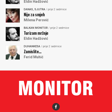
Eldin Hadžović
DANAS, SJUTRA
/ prije 2 sedmice
Nije za smjeh
Milena Perović
BALKAN MONITOR
/ prije 2 sedmice
Turizam mržnje
Eldin Hadžović
DUHANKESA
/ prije 2 sedmice
Zamislite…
Ferid Muhić