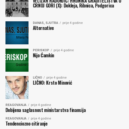
VELIZAR RADONJIĆ: HRONIKA GRADITELJSTVA U
CRNOJ GORI (X): Dokleja, Ribnica, Podgorica
DANAS, SJUTRA
prije 4 godine
Alternative
PERISKOP
prije 4 godine
Nijo Ćamkin
LIČNO
prije 4 godine
LIČNO: Krsto Minović
REAGOVANJA
prije 4 godine
Dobijena saglasnost ministarstva finansija
REAGOVANJA
prije 4 godine
Tendenciozno citiranje