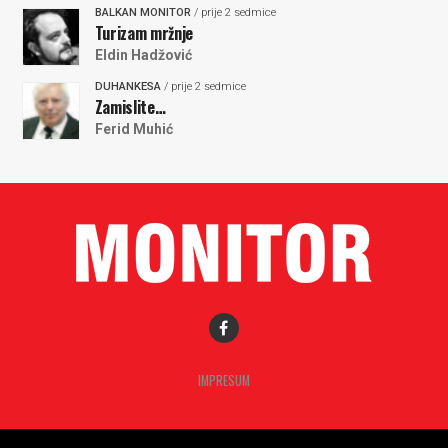
BALKAN MONITOR
/ prije 2 sedmice
Turizam mržnje
Eldin Hadžović
DUHANKESA
/ prije 2 sedmice
Zamislite…
Ferid Muhić
IMPRESUM