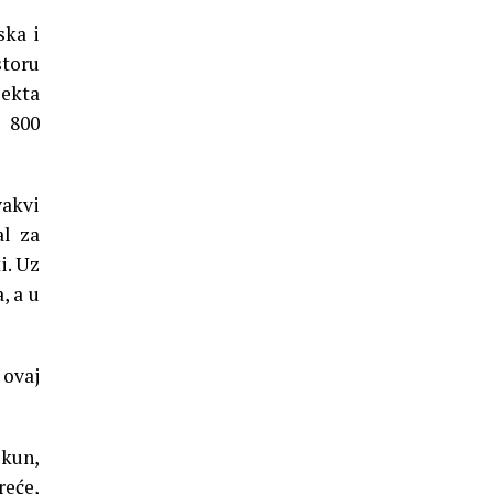
ska i
storu
jekta
s 800
akvi
al za
i. Uz
, a u
 ovaj
jkun,
reće,