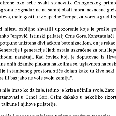
krene oko sebe svaki stanovnik Crnogorskog primor
 ogromne zgradurine na samoj obali mora, nesnosne guž
teva, malo gostiju iz zapadne Evrope, zatvorena gradiliš
i nijesu ozbiljno shvatili upozorenje koje je prošle g
nko Jergović, istinski prijatelj Crne Gore. Konstatujući 
otpuno uništena divljačkom betonizacijom, on je rekao:
 Generacije i generacije ljudi ostaju uskraćene za onu ljep
thodni naraštaji. Kad čovjek koji je doputovao iz Hrv
otine onih džambo plakata na kojima se, uglavnom na ru
lje i stambenog prostora, stiče dojam kako tu žive neki 
ine ili baš jako ne vole svoju zemlju”.
nije imao ko da čuje. Jedino je kriza učinila svoje. Zato 
 stanovati u Crnoj Gori. Osim dakako u nekoliko rizor
tajkune i njihove prijatelje.