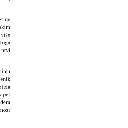
etine
bokim
 više
 toga
 prvi
cinju
menik
otela
s pet
odera
 most