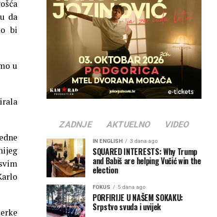
gošća
tu da
ko bi
amo u
irala
ZADNJE
AKTUELNO
VIDEO
jedne
IN ENGLISH
3 dana ago
nijeg
SQUARED INTERESTS: Why Trump
and Babiš are helping Vučić win the
 svim
election
Karlo
FOKUS
5 dana ago
PORFIRIJE U NAŠEM SOKAKU:
Srpstvo svuda i uvijek
serke