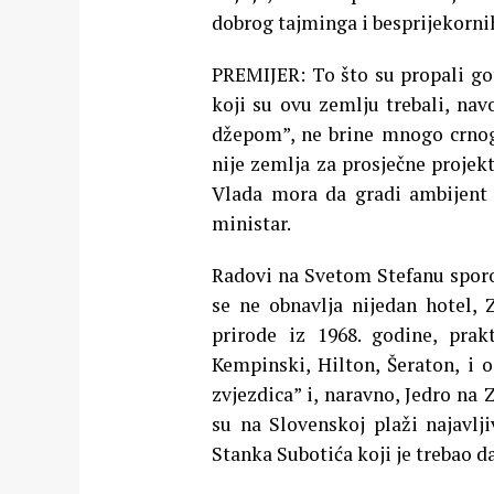
dobrog tajminga i besprijekorni
PREMIJER: To što su propali goto
koji su ovu zemlju trebali, na
džepom”, ne brine mnogo crnog
nije zemlja za prosječne projekt
Vlada mora da gradi ambijent k
ministar.
Radovi na Svetom Stefanu sporo
se ne obnavlja nijedan hotel, 
prirode iz 1968. godine, prak
Kempinski, Hilton, Šeraton, i 
zvjezdica” i, naravno, Jedro na
su na Slovenskoj plaži najavlj
Stanka Subotića koji je trebao 