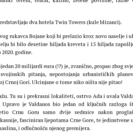
balski tereni, teatar, kazino, zelene površine, razne 
predstavljaju dva hotela Twin Towers (kule blizanci).
og rukavca Bojane koji bi prelazio kroz novo naselje i u
ju bi bilo desetine hiljada kreveta i 15 hiljada zapošlj
o 2020. godine.
ijedan 20 milijardi eura (!?) je, zvanično, propao zbog svj
svojinskih pitanja, nepostojanja urbanističkih plano
oj Crnoj Gori. Ulcinjane o tome niko ništa nije pitao!
u. Tu su i prekrasni lokaliteti, ostrvo Ada i uvala Vald
 Upravo je Valdanos bio jedan od ključnih razloga š
osjetio Crnu Goru samo dvije sedmice nakon proglaš
 kasnije, fasciniran ljepotama Crne Gore, te jedinstvene 
 maslina, i odlučnošću njenog premijera.