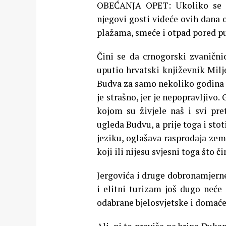
OBEĆANJA OPET: Ukoliko se o
njegovi gosti viđeće ovih dana
plažama, smeće i otpad pored pu
Čini se da crnogorski zvaničnic
uputio hrvatski književnik Milje
Budva za samo nekoliko godina p
je strašno, jer je nepopravljivo.
kojom su živjele naš i svi pre
ugleda Budvu, a prije toga i st
jeziku, oglašava rasprodaja zem
koji ili nijesu svjesni toga što č
Jergovića i druge dobronamjerne 
i elitni turizam još dugo neće
odabrane bjelosvjetske i domaće 