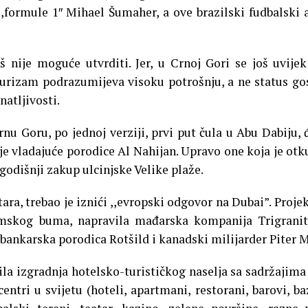
,,formule 1″ Mihael Šumaher, a ove brazilski fudbalski 
š nije moguće utvrditi. Jer, u Crnoj Gori se još uvijek
turizam podrazumijeva visoku potrošnju, a ne status go
atljivosti.
u Goru, po jednoj verziji, prvi put čula u Abu Dabiju, 
e vladajuće porodice Al Nahijan. Upravo one koja je otk
odišnji zakup ulcinjske Velike plaže.
ara, trebao je iznići ,,evropski odgovor na Dubai”. Projek
mskog buma, napravila mađarska kompanija Trigranit
 bankarska porodica Rotšild i kanadski milijarder Piter 
ila izgradnja hotelsko-turističkog naselja sa sadržajima
ntri u svijetu (hoteli, apartmani, restorani, barovi, ba