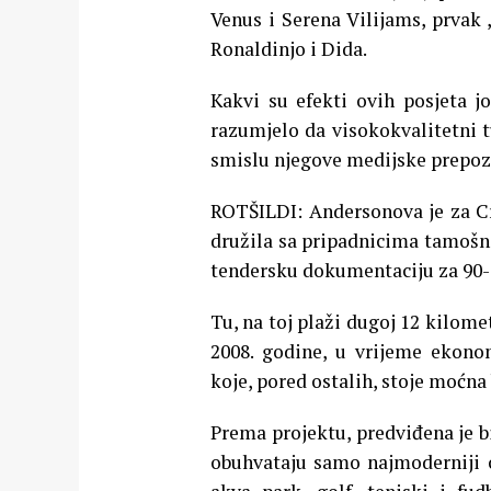
Venus i Serena Vilijams, prvak 
Ronaldinjo i Dida.
Kakvi su efekti ovih posjeta jo
razumjelo da visokokvalitetni 
smislu njegove medijske prepozn
ROTŠILDI: Andersonova je za Crn
družila sa pripadnicima tamošnj
tendersku dokumentaciju za 90-g
Tu, na toj plaži dugoj 12 kilomet
2008. godine, u vrijeme ekono
koje, pored ostalih, stoje moćna
Prema projektu, predviđena je b
obuhvataju samo najmoderniji ce