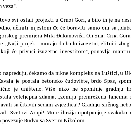
h veza”.
vo svi ostali projekti u Crnoj Gori, a bilo ih je na des
vodno, učiniti mjestom đe će boraviti samo oni sa ,,du
orskog premijera Mila Đukanovića. On zna: Crna Gora
e. ,,Naši projekti moraju da budu izuzetni, elitni i zbog
oji će privući izuzetne investitore”, ponavlja mantru
 napreduju, čekamo da nikne kompleks na Luštici, u Ul
Zavala je postala betonsko čudovište, brdo Spas, spo
tično je uništeno. Više niko ne spominje gradnju h
ostala veleljepna zdanja, ,,zemlju premreženu lancima 
 Zavali sa čitavih sedam zvjezdica!? Gradnju sličnog neb
ivali Svetovi Arapi! More iluzija upotpunjuje svakako
da povezuje Budvu sa Svetim Nikolom.