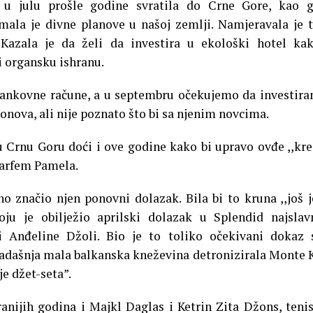
e u julu prošle godine svratila do Crne Gore, kao 
ala je divne planove u našoj zemlji. Namjeravala je 
 Kazala je da želi da investira u ekološki hotel ka
i organsku ishranu.
bankovne račune, a u septembru očekujemo da investir
onova, ali nije poznato što bi sa njenim novcima.
 Crnu Goru doći i ove godine kako bi upravo ovđe ,,kre
parfem Pamela.
o značio njen ponovni dolazak. Bila bi to kruna ,,još 
oju je obilježio aprilski dolazak u Splendid najslav
i Anđeline Džoli. Bio je to toliko očekivani dokaz
adašnja mala balkanska kneževina detronizirala Monte 
je džet-seta”.
 ranijih godina i Majkl Daglas i Ketrin Zita Džons, teni