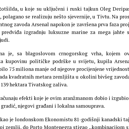
tšilda, u koje su uključeni i ruski tajkun Oleg Deripa
 polagano se realizuju nešto sjevernije, u Tivtu. Na pro
nog zavoda Arsenal napokon je završena prva faza pro
 predviđa izgradnju luksuzne marine za mega jahte 
judi.
na je, sa blagoslovom crnogorskog vrha, kojem ov
a kupovinu političke podrške u svijetu, kupila Arsen
e bilo 75 miliona manje od njegove procijenjene vrijednost
jada kvadratnih metara zemljišta u okolini bivšeg zavoda
 139 hektara Tivatskog zaliva.
zračunaju efekti koje je ovim aranžmanom dobio i izgubio
gradić, njegovi građani i lokalna samouprava.
 rekao je londonskom Ekonomistu 81-godišnji kanadski ta
 toj zemlji, do Porto Montenegra stigao ,,kombinacijom s