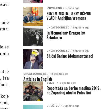
asovi
IZDVOJENO
5 dana ago
NOVI MINISTRI U SPAJIĆEVOJ
VLADI: Andrijina vremena
 nije
UNCATEGORIZED
8 godina ago
sta u
In Memoriam: Dragoslav
Šekularac
đe se
UNCATEGORIZED
8 godina ago
upila
Slučaj Carine (dokumentarac)
at je
UNCATEGORIZED
18 godina ago
, iza
Articles in English
SVIJET
6 godina ago
Mank.
Reportaza sa berbe maslina 2019.
na Zapadnoj obali u Palestini
 koje
zeni,
DRUŠTVO
7 godina ago