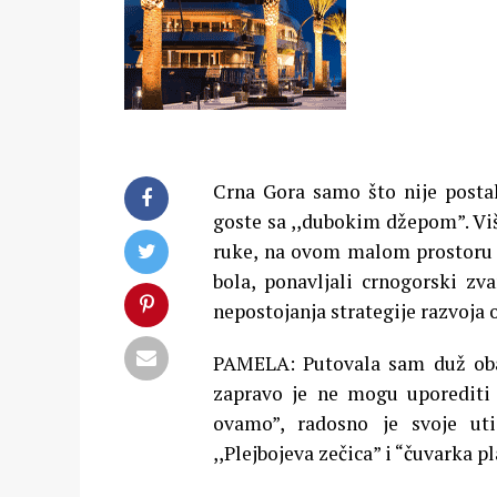
Crna Gora samo što nije postal
goste sa ,,dubokim džepom”. Više
ruke, na ovom malom prostoru 
bola, ponavljali crnogorski zva
nepostojanja strategije razvoja 
PAMELA: Putovala sam duž obale
zapravo je ne mogu uporediti 
ovamo”, radosno je svoje ut
,,Plejbojeva zečica” i “čuvarka 