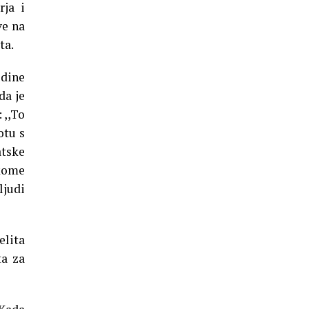
ja i
ve na
ta.
odine
da je
 ,,To
otu s
atske
skome
ljudi
elita
ta za