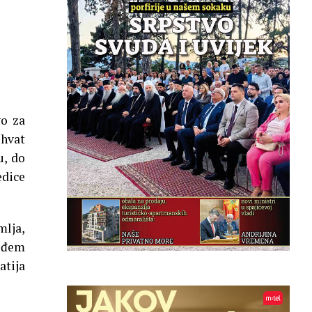
vo za
ohvat
u, do
edice
mlja,
dođem
tija