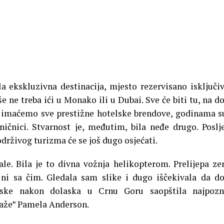
a ekskluzivna destinacija, mjesto rezervisano isključi
 ne treba ići u Monako ili u Dubai. Sve će biti tu, na d
imaćemo sve prestižne hotelske brendove, godinama s
ničnici. Stvarnost je, međutim, bila neđe drugo. Poslj
održivog turizma će se još dugo osjećati.
. Bila je to divna vožnja helikopterom. Prelijepa ze
ni sa čim. Gledala sam slike i dugo iščekivala da 
iske nakon dolaska u Crnu Goru saopštila najpozna
plaže” Pamela Anderson.