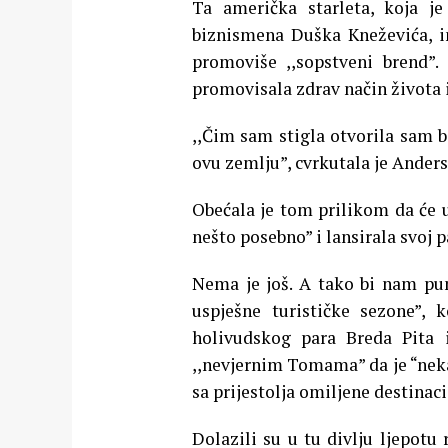
Ta američka starleta, koja j
biznismena Duška Kneževića, im
promoviše ,,sopstveni brend”.
promovisala zdrav način života 
,,Čim sam stigla otvorila sam 
ovu zemlju”, cvrkutala je Anders
Obećala je tom prilikom da će u
nešto posebno” i lansirala svoj 
Nema je još. A tako bi nam pun
uspješne turističke sezone”, k
holivudskog para Breda Pita 
,,nevjernim Tomama” da je “nek
sa prijestolja omiljene destinaci
Dolazili su u tu divlju ljepotu