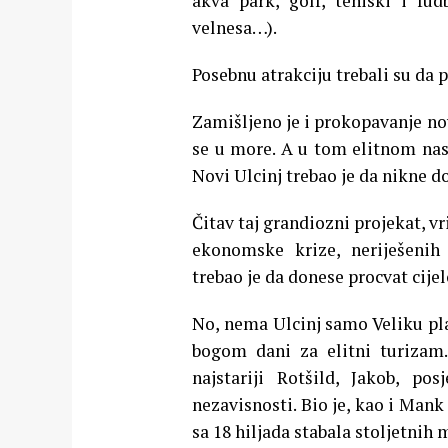
akva park, golf, teniski i fud
velnesa…).
Posebnu atrakciju trebali su da 
Zamišljeno je i prokopavanje nov
se u more. A u tom elitnom nasel
Novi Ulcinj trebao je da nikne d
Čitav taj grandiozni projekat, vr
ekonomske krize, neriješenih 
trebao je da donese procvat cijel
No, nema Ulcinj samo Veliku plaž
bogom dani za elitni turizam.
najstariji Rotšild, Jakob, p
nezavisnosti. Bio je, kao i Mank
sa 18 hiljada stabala stoljetnih