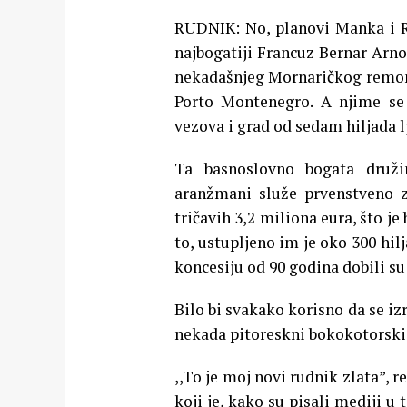
RUDNIK: No, planovi Manka i Ro
najbogatiji Francuz Bernar Arno,
nekadašnjeg Mornaričkog remont
Porto Montenegro. A njime se
vezova i grad od sedam hiljada l
Ta basnoslovno bogata druži
aranžmani služe prvenstveno z
tričavih 3,2 miliona eura, što j
to, ustupljeno im je oko 300 hil
koncesiju od 90 godina dobili su
Bilo bi svakako korisno da se i
nekada pitoreskni bokokotorski 
,,To je moj novi rudnik zlata”,
koji je, kako su pisali mediji u