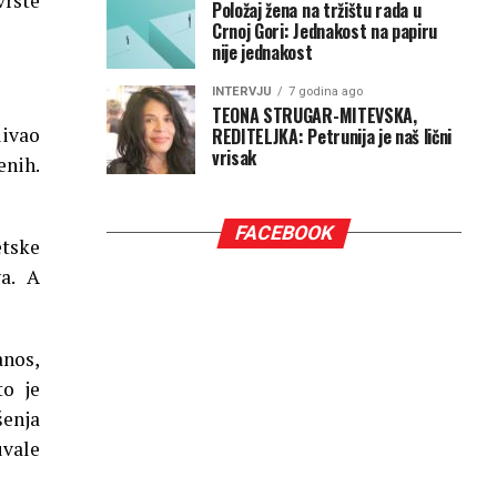
vrste
Položaj žena na tržištu rada u
Crnoj Gori: Jednakost na papiru
nije jednakost
INTERVJU
7 godina ago
TEONA STRUGAR-MITEVSKA,
livao
REDITELJKA: Petrunija je naš lični
vrisak
enih.
FACEBOOK
etske
va. A
anos,
to je
enja
uvale