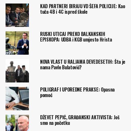
KAD PARTNERI BIRAJU VD ŠEFA POLICIJE: Kao
tuča 4B i 4C ispred škole
RUSKI UTICAJ PREKO BALKANSKIH
EPISKOPA: UDBA i KGB umjesto Hrista
NOVA VLAST U RALJAMA DEVEDESETIH: Šta je
nama Pavle Bulatović?
POLIGRAF I UPOREDNE PRAKSE: Opasna
pomoć
DŽEVET PEPIĆ, GRAĐANSKI AKTIVISTA: Još
smo na početku