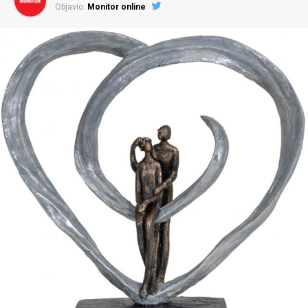
Objavio:
Monitor online
nabore na košulji, u nove sede i tako tinja u prsima kao
najbolji prijatelj. Kuća i hodnik mirišu na tvoj tamjan i
moj matičnjak…
Kad malo bolje promislim, sve što mi je potrebno imam,
nečeg i previše, ali to sada nije tema. Ono što mi
nedostaje jeste vreme, osećam kako mi prebrzo curi i
moraću sa njim malo štedljivije. Ne trošiti ga tamo gde se
ne osećam dobro, gde me ne razumeju i gde ja ne
razumem njih. Počela sam da planiram moranja, pa sad
izgledaju kao slobodna volja. Realnost je, nasuprot
ljudskom verovanju, jednostavna. Okrutna, da. Ali
jednostavna. I možeš da je svariš. Ili da je začiniš,
slojevima smisla, dok ne postane prihvatljivo blaga za
tvoj stomak.
Što bi rekao Ivan Lalić:
Nikad samlji…
Nikada samlji nego krajem jula