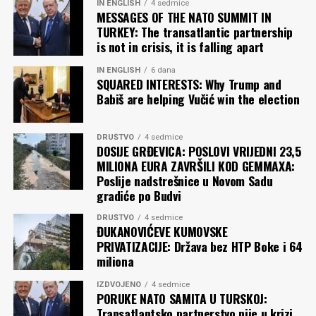
IN ENGLISH
4 sedmice
MESSAGES OF THE NATO SUMMIT IN
TURKEY: The transatlantic partnership
is not in crisis, it is falling apart
IN ENGLISH
6 dana
SQUARED INTERESTS: Why Trump and
Babiš are helping Vučić win the election
DRUŠTVO
4 sedmice
DOSIJE GRĐEVICA: POSLOVI VRIJEDNI 23,5
MILIONA EURA ZAVRŠILI KOD GEMMAXA:
Poslije nadstrešnice u Novom Sadu
gradiće po Budvi
DRUŠTVO
4 sedmice
ĐUKANOVIĆEVE KUMOVSKE
PRIVATIZACIJE: Država bez HTP Boke i 64
miliona
IZDVOJENO
4 sedmice
PORUKE NATO SAMITA U TURSKOJ:
Transatlantsko partnerstvo nije u krizi,