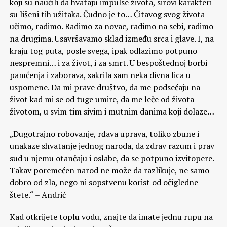
koji su naučili da hvataju impulse života, sirovi karakteri
su lišeni tih užitaka. Čudno je to… Čitavog svog života
učimo, radimo. Radimo za novac, radimo na sebi, radimo
na drugima. Usavršavamo sklad između srca i glave. I, na
kraju tog puta, posle svega, ipak odlazimo potpuno
nespremni… i za život, i za smrt. U bespoštednoj borbi
pamćenja i zaborava, sakrila sam neka divna lica u
uspomene. Da mi prave društvo, da me podsećaju na
život kad mi se od tuge umire, da me leče od života
životom, u svim tim sivim i mutnim danima koji dolaze…
„Dugotrajno robovanje, rđava uprava, toliko zbune i
unakaze shvatanje jednog naroda, da zdrav razum i prav
sud u njemu otančaju i oslabe, da se potpuno izvitopere.
Takav poremećen narod ne može da razlikuje, ne samo
dobro od zla, nego ni sopstvenu korist od očigledne
štete.“ – Andrić
Kad otkrijete toplu vodu, znajte da imate jednu rupu na