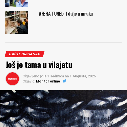
AFERA TUNEL: I dalje u mraku
BAŠTE BRIGANJA
Još je tama u vilajetu
Objavljeno prije
1 sedmica
na
1 Augusta, 2026
Objavio:
Monitor online