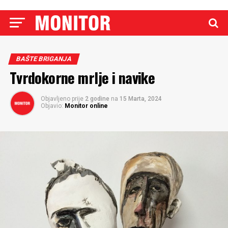
BAŠTE BRIGANJA
Tvrdokorne mrlje i navike
Objavljeno prije
2 godine
na
15 Marta, 2024
Objavio:
Monitor online