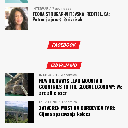
INTERVJU
7 godina ago
TEONA STRUGAR-MITEVSKA, REDITELJKA:
Petrunija je naš lični vrisak
FACEBOOK
IZDVAJAMO
IN ENGLISH
3 sedmice
NEW HIGHWAYS LEAD MOUNTAIN
COUNTRIES TO THE GLOBAL ECONOMY: We
are all closer
IZDVOJENO
1 sedmica
ZATVOREN MOST NA ĐURĐEVIĆA TARI:
Cijena spasavanja kolosa