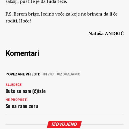
saksiji, pustite je da tuda teče.
P.S. Berem brige. Jedino voće za koje ne brinem da li će
roditi. Hoće!
Nataša ANDRIĆ
Komentari
POVEZANE VIJESTI:
1743
IZDVAJAMO
SLJEDEĆE
Duše su nam (č)iste
NE PROPUSTI
So na ranu zoru
IZDVOJENO