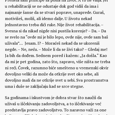
Prenela sam principe sa posla na život. A to ne valja. Jer
u rehabilitaciji se ne odustaje dok god vidiš da ima i
najmanje šanse da se stvari poprave, unaprede. Guraš,
motivišeš, moliš, ali idemo dalje. U životu nekad
jednostavno treba dići ruke. Nije život rehabilitacija. –
Svesna si da nikad nigde nisi pustila korenje? – Da. – Da
se svelo na “ovde mi je bilo lepo, ovde nije, ovde sam baš
uživala”… Jesam. I? – Moraćeš nekad da se ukoreniš
negde. – Ne, neću. – Može li da se živi tako? – Gledaj me!
Ja bih da dođem. Sednem pored i kažem: „Ja došla.“ Kao
da mi je pet godina, zato što, zapravo, više ništa ne treba
ni reći. Čovek, razumno biće smešteno u vremenski okvir
dovoljno veliki da može da otkrije svet oko sebe, ali
dovoljno mali da ne otkrije svet u sebi. Sva prostranstva
uma i duše se zaključaju kad se srce stegne.
Sa godinama i iskustvom je dobra stvar što naučiš da
uživaš u iščekivanju zadovoljstva, a to iščekivanje već
predstavlja pravo zadovoljstvo. To naravno važi za one