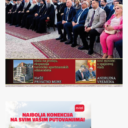
kola i sve bi bilo čarolija da se ne dešavaju sve brojnija
spoticanja pogleda o užasna krajputaška “drop&run“
smetlišta. Zašto to radimo, dođavola?! Volim putovanja,
ali ne moderna, šablonizirana… Volim da vršljam tamo
gde ne idu svi, da otkrivam bez predznanja,
improvizujem do dramatičnih granica, da ostanem
zatečena, raspamećena prizorima i situacijama, ne mora
biti grandiozno – samo autentično, jer to je onaj pravi
začin.
Munjevito se prebacujem na neka suštinska pitanja, tipa
da li je za radost potrebno malo? Malo sreće, malo
skoknuti do Pivnice Irish pub u Rumi, malo rakije, malo
opreme za povezati. I mnogo talenta velike Todore
Stojinović. Nekako mi je ranije sve bilo moćnije i lepše, i
gradovi, i putovanja, i izlasci, i razgovori, i ljudi, i sve je
bilo snažnije. Uprkos ovoj činjenici, trenutno uživam, jer
zavodljivo mi je koliko me je očarala atmosfera koju je
Toda donela. Radujmo se pomalo, dok još imamo kome i