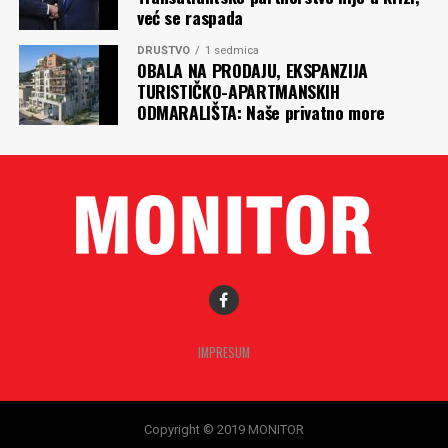
već se raspada
DRUŠTVO
1 sedmica
OBALA NA PRODAJU, EKSPANZIJA
TURISTIČKO-APARTMANSKIH
ODMARALIŠTA: Naše privatno more
IMPRESUM
Copyright © 2019 MONITOR