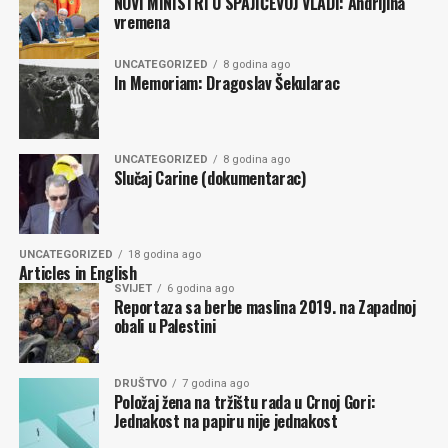
NOVI MINISTRI U SPAJIĆEVOJ VLADI: Andrijina
P.S. Nemam ja ništa s tim, a ni bez toga.
vremena
Nataša ANDRIĆ
UNCATEGORIZED
8 godina ago
In Memoriam: Dragoslav Šekularac
Komentari
UNCATEGORIZED
8 godina ago
Slučaj Carine (dokumentarac)
UNCATEGORIZED
18 godina ago
Articles in English
SVIJET
6 godina ago
Reportaza sa berbe maslina 2019. na Zapadnoj
obali u Palestini
DRUŠTVO
7 godina ago
Položaj žena na tržištu rada u Crnoj Gori:
Jednakost na papiru nije jednakost