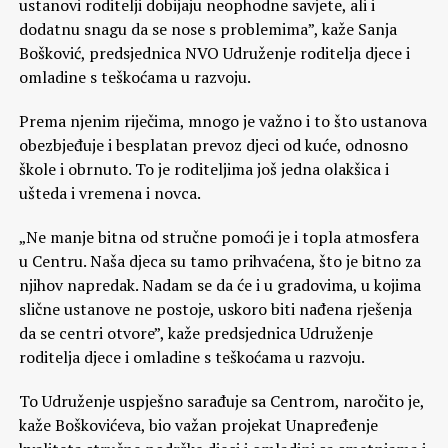
ustanovi roditelji dobijaju neophodne savjete, ali i
dodatnu snagu da se nose s problemima”, kaže Sanja
Bošković, predsjednica NVO Udruženje roditelja djece i
omladine s teškoćama u razvoju.
Prema njenim riječima, mnogo je važno i to što ustanova
obezbjeđuje i besplatan prevoz djeci od kuće, odnosno
škole i obrnuto. To je roditeljima još jedna olakšica i
ušteda i vremena i novca.
„Ne manje bitna od stručne pomoći je i topla atmosfera
u Centru. Naša djeca su tamo prihvaćena, što je bitno za
njihov napredak. Nadam se da će i u gradovima, u kojima
slične ustanove ne postoje, uskoro biti nađena rješenja
da se centri otvore”, kaže predsjednica Udruženje
roditelja djece i omladine s teškoćama u razvoju.
To Udruženje uspješno sarađuje sa Centrom, naročito je,
kaže Boškovićeva, bio važan projekat Unapređenje