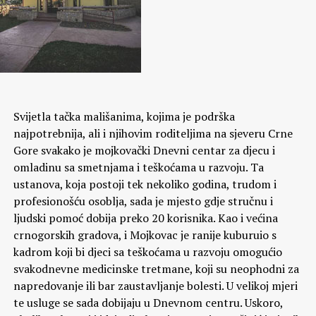
Svijetla tačka mališanima, kojima je podrška
najpotrebnija, ali i njihovim roditeljima na sjeveru Crne
Gore svakako je mojkovački Dnevni centar za djecu i
omladinu sa smetnjama i teškoćama u razvoju. Ta
ustanova, koja postoji tek nekoliko godina, trudom i
profesionošću osoblja, sada je mjesto gdje stručnu i
ljudski pomoć dobija preko 20 korisnika. Kao i većina
crnogorskih gradova, i Mojkovac je ranije kuburuio s
kadrom koji bi djeci sa teškoćama u razvoju omogućio
svakodnevne medicinske tretmane, koji su neophodni za
napredovanje ili bar zaustavljanje bolesti. U velikoj mjeri
te usluge se sada dobijaju u Dnevnom centru. Uskoro,