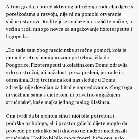
A tom gradu, i pored aktivnog udruženja roditelja djece s
poteškoćama u razvoju, nije ni na pomolu otvaranje
slične ustanove. Roditelji se snalaze na različite načine, a
većina troši mnogo novca za angažovanje fizioterpeuta i
logopeda.
„Do sada sam zbog medicinske stručne pomoći, koja je
mom djetetu s hemiparezom potrebna, išla do
Podgorice. Fizoterapeuti u kolašinskom Domu zdravlja
vrlo su stručni, ali nažalost, prezaposleni, jer rade i s
odraslima. Broj tretmana koji nas sleduje u Domu
zdravlja nije dovoljan za bitnije napredovanje. Zbog toga
ili vježbam sama s djetetom, ili privatno angažujem
stručnjake”, kaže majka jednog malog Klašinca.
Ona tvrdi da bi njenom sinu i njoj bila potrebna i
podrška psihologa, ali i prostor gdje bi dijete moglo da
provede po nekoliko sati dnevno uz nadzor mediciskih
stručnjaka. Ukoliko bi bilo mogućnosti, kaže ona, vrlo