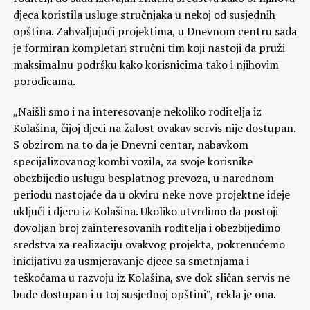
djeca koristila usluge stručnjaka u nekoj od susjednih
opština. Zahvaljujući projektima, u Dnevnom centru sada
je formiran kompletan stručni tim koji nastoji da pruži
maksimalnu podršku kako korisnicima tako i njihovim
porodicama.
„Naišli smo i na interesovanje nekoliko roditelja iz
Kolašina, čijoj djeci na žalost ovakav servis nije dostupan.
S obzirom na to da je Dnevni centar, nabavkom
specijalizovanog kombi vozila, za svoje korisnike
obezbijedio uslugu besplatnog prevoza, u narednom
periodu nastojaće da u okviru neke nove projektne ideje
uključi i djecu iz Kolašina. Ukoliko utvrdimo da postoji
dovoljan broj zainteresovanih roditelja i obezbijedimo
sredstva za realizaciju ovakvog projekta, pokrenućemo
inicijativu za usmjeravanje djece sa smetnjama i
teškoćama u razvoju iz Kolašina, sve dok sličan servis ne
bude dostupan i u toj susjednoj opštini”, rekla je ona.