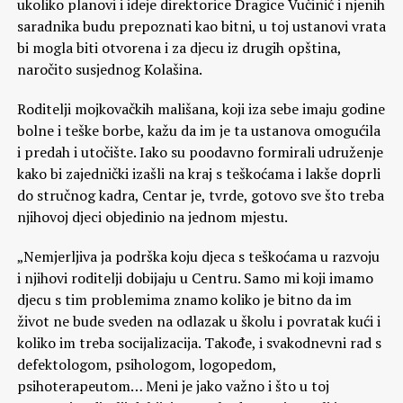
ukoliko planovi i ideje direktorice Dragice Vučinić i njenih
saradnika budu prepoznati kao bitni, u toj ustanovi vrata
bi mogla biti otvorena i za djecu iz drugih opština,
naročito susjednog Kolašina.
Roditelji mojkovačkih mališana, koji iza sebe imaju godine
bolne i teške borbe, kažu da im je ta ustanova omogućila
i predah i utočište. Iako su poodavno formirali udruženje
kako bi zajednički izašli na kraj s teškoćama i lakše doprli
do stručnog kadra, Centar je, tvrde, gotovo sve što treba
njihovoj djeci objedinio na jednom mjestu.
„Nemjerljiva ja podrška koju djeca s teškoćama u razvoju
i njihovi roditelji dobijaju u Centru. Samo mi koji imamo
djecu s tim problemima znamo koliko je bitno da im
život ne bude sveden na odlazak u školu i povratak kući i
koliko im treba socijalizacija. Takođe, i svakodnevni rad s
defektologom, psihologom, logopedom,
psihoterapeutom… Meni je jako važno i što u toj