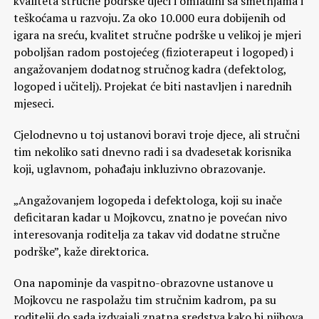
kvaliteta stručne podrške djeci i omladini sa smetnjama i
teškoćama u razvoju. Za oko 10.000 eura dobijenih od
igara na sreću, kvalitet stručne podrške u velikoj je mjeri
poboljšan radom postojećeg (fizioterapeut i logoped) i
angažovanjem dodatnog stručnog kadra (defektolog,
logoped i učitelj). Projekat će biti nastavljen i narednih
mjeseci.
Cjelodnevno u toj ustanovi boravi troje djece, ali stručni
tim nekoliko sati dnevno radi i sa dvadesetak korisnika
koji, uglavnom, pohađaju inkluzivno obrazovanje.
„Angažovanjem logopeda i defektologa, koji su inače
deficitaran kadar u Mojkovcu, znatno je povećan nivo
interesovanja roditelja za takav vid dodatne stručne
podrške”, kaže direktorica.
Ona napominje da vaspitno-obrazovne ustanove u
Mojkovcu ne raspolažu tim stručnim kadrom, pa su
roditelji do sada izdvajali znatna sredstva kako bi njihova