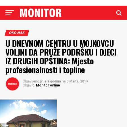
OKO NAS
U DNEVNOM CENTRU U MOJKOVCU
VOLJNI DA PRUŽE PODRŠKU I DJECI
IZ DRUGIH OPŠTINA: Mjesto
profesionalnosti i topline
Objavljeno prije
9 godina
na
3 Marta, 2017
Objavio:
Monitor online