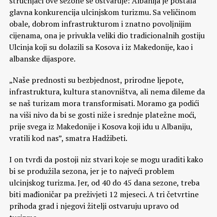
stručnjaci ove sezone se ostvaruje: Albanija je postala
glavna konkurencija ulcinjskom turizmu. Sa veličinom
obale, dobrom infrastrukturom i znatno povoljnijim
cijenama, ona je privukla veliki dio tradicionalnih gostiju
Ulcinja koji su dolazili sa Kosova i iz Makedonije, kao i
albanske dijaspore.
„Naše prednosti su bezbjednost, prirodne ljepote,
infrastruktura, kultura stanovništva, ali nema dileme da
se naš turizam mora transformisati. Moramo ga podići
na viši nivo da bi se gosti niže i srednje platežne moći,
prije svega iz Makedonije i Kosova koji idu u Albaniju,
vratili kod nas”, smatra Hadžibeti.
I on tvrdi da postoji niz stvari koje se mogu uraditi kako
bi se produžila sezona, jer je to najveći problem
ulcinjskog turizma. Jer, od 40 do 45 dana sezone, treba
biti mađioničar pa preživjeti 12 mjeseci. A tri četvrtine
prihoda grad i njegovi žitelji ostvaruju upravo od