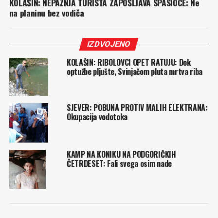
KOLAŠIN: NEPAŽNJA TURISTA ZAPOŠLJAVA SPASIOCE: Ne
na planinu bez vodiča
IZDVOJENO
KOLAŠIN: RIBOLOVCI OPET RATUJU: Dok
optužbe pljušte, Svinjačom pluta mrtva riba
SJEVER: POBUNA PROTIV MALIH ELEKTRANA:
Okupacija vodotoka
KAMP NA KONIKU NA PODGORIČKIH
ČETRDESET: Fali svega osim nade