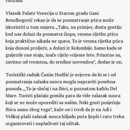
turizma.
Vlasnik Palate Venecija u Starom gradu Gani
Resulbegović rekao je da se posmatranje ptica može
iskoristiti u tom smjeru. „Tako, na primjer, dosta gostiju
kod nas dolazi da posmatra čiopu, veoma rijetku pticu
koja praktično nikada ne spava. To je veoma rijetka ptica
koja donosi proljeće, a dolazi iz Kolumbije. Samo kada se
gnijezde one staju, inače cijelo vrijeme lete. Prisutne su,
zavisno od vremena, do sredine novembra”, dodao je on.
Turistički radnik Ćazim Hodžić je uvjeren da bi se i od
posmatranja zalaska sunca mogla napraviti posebna
ponuda. ,,To je slučaj i na Ibici, u poznatom kafiću Del
Mare. Turisti plaćaju gomilu para da vide zalazak sunca
koji se ne može uporediti sa našim. Neki gosti posjećuju
Ibicu samo zbog toga”, kaže on i tvrdi da je na Adi i
Velikoj plaži zalazak sunca hiljadu puta ljepši i zato treba
organizovati i naplaćivati taj užitak.