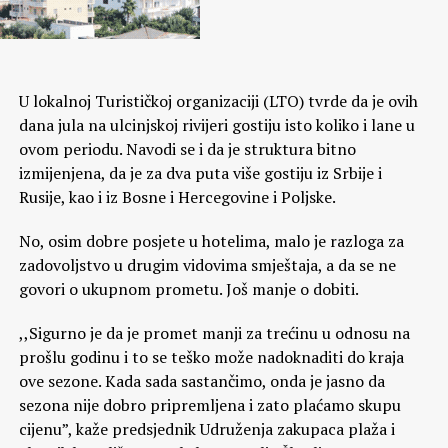
U lokalnoj Turističkoj organizaciji (LTO) tvrde da je ovih
dana jula na ulcinjskoj rivijeri gostiju isto koliko i lane u
ovom periodu. Navodi se i da je struktura bitno
izmijenjena, da je za dva puta više gostiju iz Srbije i
Rusije, kao i iz Bosne i Hercegovine i Poljske.
No, osim dobre posjete u hotelima, malo je razloga za
zadovoljstvo u drugim vidovima smještaja, a da se ne
govori o ukupnom prometu. Još manje o dobiti.
,,Sigurno je da je promet manji za trećinu u odnosu na
prošlu godinu i to se teško može nadoknaditi do kraja
ove sezone. Kada sada sastančimo, onda je jasno da
sezona nije dobro pripremljena i zato plaćamo skupu
cijenu”, kaže predsjednik Udruženja zakupaca plaža i