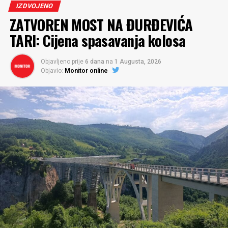
IZDVOJENO
ZATVOREN MOST NA ĐURĐEVIĆA
TARI: Cijena spasavanja kolosa
Objavljeno prije
6 dana
na
1 Augusta, 2026
Objavio:
Monitor online