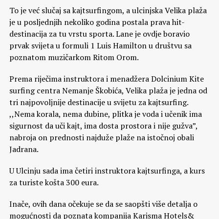
To je već slučaj sa kajtsurfingom, a ulcinjska Velika plaža
je u posljednjih nekoliko godina postala prava hit-
destinacija za tu vrstu sporta. Lane je ovdje boravio
prvak svijeta u formuli 1 Luis Hamilton u društvu sa
poznatom muzičarkom Ritom Orom.
Prema riječima instruktora i menadžera Dolcinium Kite
surfing centra Nemanje Škobića, Velika plaža je jedna od
tri najpovoljnije destinacije u svijetu za kajtsurfing.
,,Nema korala, nema dubine, plitka je voda i učenik ima
sigurnost da uči kajt, ima dosta prostora i nije gužva”,
nabroja on prednosti najduže plaže na istočnoj obali
Jadrana.
U Ulcinju sada ima četiri instruktora kajtsurfinga, a kurs
za turiste košta 300 eura.
Inače, ovih dana očekuje se da se saopšti više detalja o
mogućnosti da poznata kompanija Karisma Hotels&