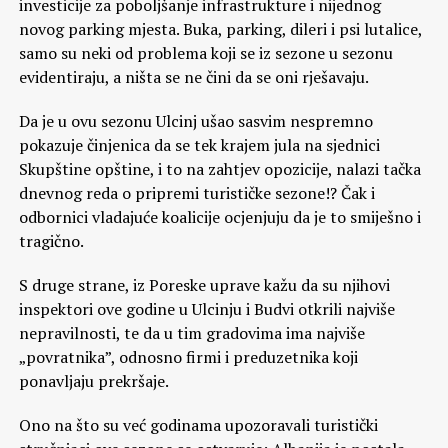
investicije za poboljšanje infrastrukture i nijednog
novog parking mjesta. Buka, parking, dileri i psi lutalice,
samo su neki od problema koji se iz sezone u sezonu
evidentiraju, a ništa se ne čini da se oni rješavaju.
Da je u ovu sezonu Ulcinj ušao sasvim nespremno
pokazuje činjenica da se tek krajem jula na sjednici
Skupštine opštine, i to na zahtjev opozicije, nalazi tačka
dnevnog reda o pripremi turističke sezone!? Čak i
odbornici vladajuće koalicije ocjenjuju da je to smiješno i
tragično.
S druge strane, iz Poreske uprave kažu da su njihovi
inspektori ove godine u Ulcinju i Budvi otkrili najviše
nepravilnosti, te da u tim gradovima ima najviše
„povratnika”, odnosno firmi i preduzetnika koji
ponavljaju prekršaje.
Ono na što su već godinama upozoravali turistički