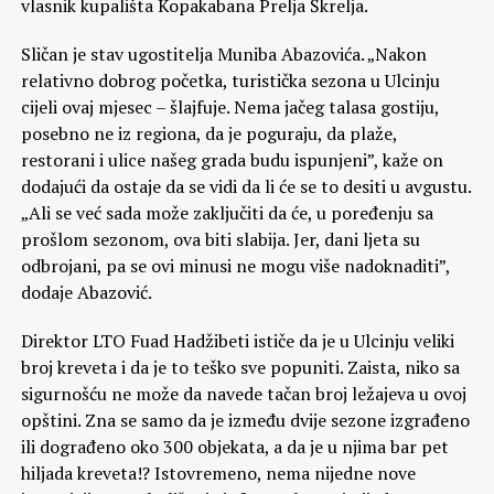
vlasnik kupališta Kopakabana Prelja Škrelja.
Sličan je stav ugostitelja Muniba Abazovića. „Nakon
relativno dobrog početka, turistička sezona u Ulcinju
cijeli ovaj mjesec – šlajfuje. Nema jačeg talasa gostiju,
posebno ne iz regiona, da je poguraju, da plaže,
restorani i ulice našeg grada budu ispunjeni”, kaže on
dodajući da ostaje da se vidi da li će se to desiti u avgustu.
„Ali se već sada može zaključiti da će, u poređenju sa
prošlom sezonom, ova biti slabija. Jer, dani ljeta su
odbrojani, pa se ovi minusi ne mogu više nadoknaditi”,
dodaje Abazović.
Direktor LTO Fuad Hadžibeti ističe da je u Ulcinju veliki
broj kreveta i da je to teško sve popuniti. Zaista, niko sa
sigurnošću ne može da navede tačan broj ležajeva u ovoj
opštini. Zna se samo da je između dvije sezone izgrađeno
ili dograđeno oko 300 objekata, a da je u njima bar pet
hiljada kreveta!? Istovremeno, nema nijedne nove