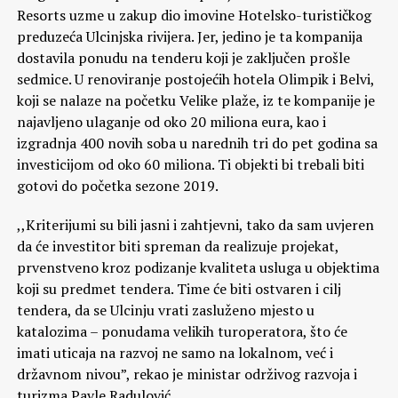
Resorts uzme u zakup dio imovine Hotelsko-turističkog
preduzeća Ulcinjska rivijera. Jer, jedino je ta kompanija
dostavila ponudu na tenderu koji je zaključen prošle
sedmice. U renoviranje postojećih hotela Olimpik i Belvi,
koji se nalaze na početku Velike plaže, iz te kompanije je
najavljeno ulaganje od oko 20 miliona eura, kao i
izgradnja 400 novih soba u narednih tri do pet godina sa
investicijom od oko 60 miliona. Ti objekti bi trebali biti
gotovi do početka sezone 2019.
,,Kriterijumi su bili jasni i zahtjevni, tako da sam uvjeren
da će investitor biti spreman da realizuje projekat,
prvenstveno kroz podizanje kvaliteta usluga u objektima
koji su predmet tendera. Time će biti ostvaren i cilj
tendera, da se Ulcinju vrati zasluženo mjesto u
katalozima – ponudama velikih turoperatora, što će
imati uticaja na razvoj ne samo na lokalnom, već i
državnom nivou”, rekao je ministar održivog razvoja i
turizma Pavle Radulović.