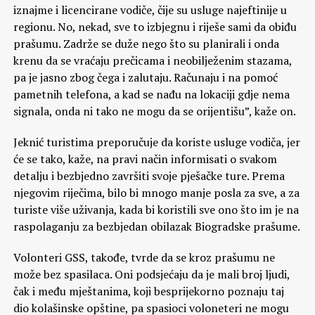
iznajme i licencirane vodiče, čije su usluge najeftinije u
regionu. No, nekad, sve to izbjegnu i riješe sami da obiđu
prašumu. Zadrže se duže nego što su planirali i onda
krenu da se vraćaju prečicama i neobilježenim stazama,
pa je jasno zbog čega i zalutaju. Računaju i na pomoć
pametnih telefona, a kad se nađu na lokaciji gdje nema
signala, onda ni tako ne mogu da se orijentišu”, kaže on.
Jeknić turistima preporučuje da koriste usluge vodiča, jer
će se tako, kaže, na pravi način informisati o svakom
detalju i bezbjedno završiti svoje pješačke ture. Prema
njegovim riječima, bilo bi mnogo manje posla za sve, a za
turiste više uživanja, kada bi koristili sve ono što im je na
raspolaganju za bezbjedan obilazak Biogradske prašume.
Volonteri GSS, takođe, tvrde da se kroz prašumu ne
može bez spasilaca. Oni podsjećaju da je mali broj ljudi,
čak i među mještanima, koji besprijekorno poznaju taj
dio kolašinske opštine, pa spasioci voloneteri ne mogu