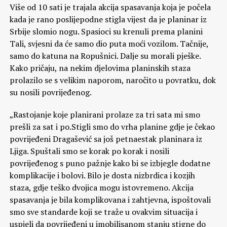
Više od 10 sati je trajala akcija spasavanja koja je počela
kada je rano poslijepodne stigla vijest da je planinar iz
Srbije slomio nogu. Spasioci su krenuli prema planini
Tali, svjesni da će samo dio puta moći vozilom. Tačnije,
samo do katuna na Ropušnici. Dalje su morali pješke.
Kako pričaju, na nekim djelovima planinskih staza
prolazilo se s velikim naporom, naročito u povratku, dok
su nosili povrijeđenog.
„Rastojanje koje planirani prolaze za tri sata mi smo
prešli za sat i po.Stigli smo do vrha planine gdje je čekao
povrijeđeni Dragašević sa još petnaestak planinara iz
Ljiga. Spuštali smo se korak po korak i nosili
povrijeđenog s puno pažnje kako bi se izbjegle dodatne
komplikacije i bolovi. Bilo je dosta nizbrdica i kozjih
staza, gdje teško dvojica mogu istovremeno. Akcija
spasavanja je bila komplikovana i zahtjevna, ispoštovali
smo sve standarde koji se traže u ovakvim situacija i
uspjeli da povrijeđeni u imobilisanom stanju stigne do