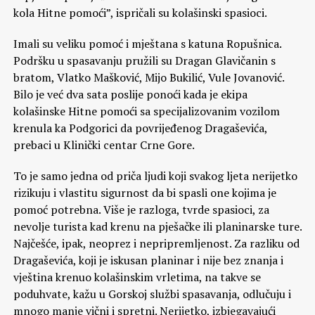
kola Hitne pomoći”, ispričali su kolašinski spasioci.
Imali su veliku pomoć i mještana s katuna Ropušnica.
Podršku u spasavanju pružili su Dragan Glavičanin s
bratom, Vlatko Mašković, Mijo Bukilić, Vule Jovanović.
Bilo je već dva sata poslije ponoći kada je ekipa
kolašinske Hitne pomoći sa specijalizovanim vozilom
krenula ka Podgorici da povrijeđenog Dragaševića,
prebaci u Klinički centar Crne Gore.
To je samo jedna od priča ljudi koji svakog ljeta nerijetko
rizikuju i vlastitu sigurnost da bi spasli one kojima je
pomoć potrebna. Više je razloga, tvrde spasioci, za
nevolje turista kad krenu na pješačke ili planinarske ture.
Najčešće, ipak, neoprez i nepripremljenost. Za razliku od
Dragaševića, koji je iskusan planinar i nije bez znanja i
vještina krenuo kolašinskim vrletima, na takve se
poduhvate, kažu u Gorskoj službi spasavanja, odlučuju i
mnogo manje vični i spretni. Nerijetko, izbjegavajući