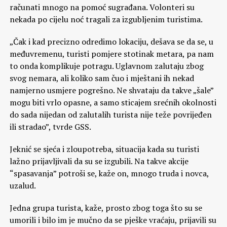
računati mnogo na pomoć sugrađana. Volonteri su
nekada po cijelu noć tragali za izgubljenim turistima.
„Čak i kad precizno odredimo lokaciju, dešava se da se, u
međuvremenu, turisti pomjere stotinak metara, pa nam
to onda komplikuje potragu. Uglavnom zalutaju zbog
svog nemara, ali koliko sam čuo i mještani ih nekad
namjerno usmjere pogrešno. Ne shvataju da takve „šale”
mogu biti vrlo opasne, a samo sticajem srećnih okolnosti
do sada nijedan od zalutalih turista nije teže povrijeđen
ili stradao”, tvrde GSS.
Jeknić se sjeća i zloupotreba, situacija kada su turisti
lažno prijavljivali da su se izgubili. Na takve akcije
“spasavanja” potroši se, kaže on, mnogo truda i novca,
uzalud.
Jedna grupa turista, kaže, prosto zbog toga što su se
umorili i bilo im je mučno da se pješke vraćaju, prijavili su