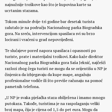
najnužnije troškove kao što je kupovina karte sa
ucrtanim stazama.
Tokom minule dvije-tri godine bar desetak turista
zalutalo je na području Nacionalnog parka Biogradska
gora. Na sreću, intervencijom spasilaca svi su brzo
locirani i vraćeni u grad nepovrijeđeni.
Te slučajeve pored napora spasilaca i opasnosti po
turiste, prate i materijalni troškovi. Kako kaže direktor
Nacionalnog parka Biogradska gora Saša Jeknić, najčešći
razlozi zbog čega turisti ne mogu da se orijentišu u NP je
činjenica da izbjegavaju da kupe mape, angažuju
profesionalne vodiče ili što previše računaju na pomoć
pametnih telefona.
„U NP je svaka pješačka staza obilježena i imamo mnogo
putokaza. Takođe, turistima je na raspolaganju veliki
broj mapa, čija je cijena od 1,5 do pet eura. Mogu da