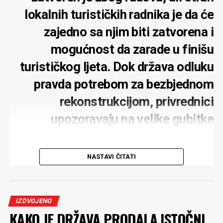
lokalnih turističkih radnika je da će
zajedno sa njim biti zatvorena i
mogućnost da zarade u finišu
turističkog ljeta. Dok država odluku
pravda potrebom za bezbjednom
rekonstrukcijom, privrednici
upozoravaju na velike gubitke
NASTAVI ČITATI
Potpuno zatvaranje mosta na Đurđevića Tari zbog
rekonstrukcije moglo bi ozbiljno pogoditi turističku
IZDVOJENO
privredu tog kraja, upozoravaju lokalni privrednici.
KAKO JE DRŽAVA PRODALA ISTOČNI
Posebno strahuju za rafting turizam, koji tokom ljeta