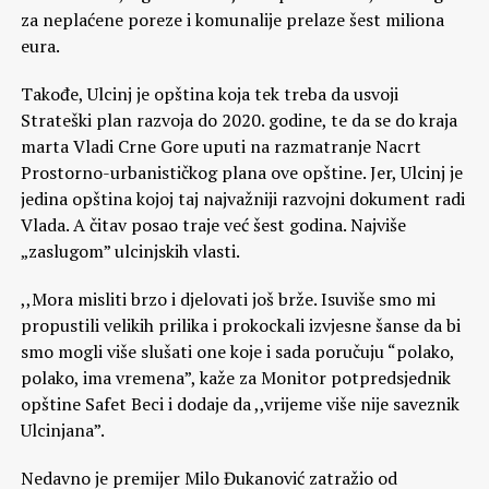
za neplaćene poreze i komunalije prelaze šest miliona
eura.
Takođe, Ulcinj je opština koja tek treba da usvoji
Strateški plan razvoja do 2020. godine, te da se do kraja
marta Vladi Crne Gore uputi na razmatranje Nacrt
Prostorno-urbanističkog plana ove opštine. Jer, Ulcinj je
jedina opština kojoj taj najvažniji razvojni dokument radi
Vlada. A čitav posao traje već šest godina. Najviše
„zaslugom” ulcinjskih vlasti.
,,Mora misliti brzo i djelovati još brže. Isuviše smo mi
propustili velikih prilika i prokockali izvjesne šanse da bi
smo mogli više slušati one koje i sada poručuju “polako,
polako, ima vremena”, kaže za Monitor potpredsjednik
opštine Safet Beci i dodaje da ,,vrijeme više nije saveznik
Ulcinjana”.
Nedavno je premijer Milo Đukanović zatražio od