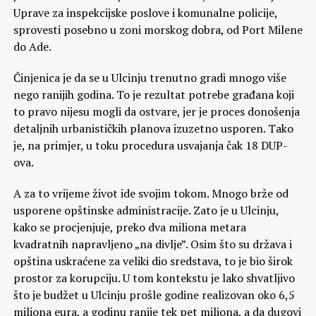
Uprave za inspekcijske poslove i komunalne policije,
sprovesti posebno u zoni morskog dobra, od Port Milene
do Ade.
Činjenica je da se u Ulcinju trenutno gradi mnogo više
nego ranijih godina. To je rezultat potrebe građana koji
to pravo nijesu mogli da ostvare, jer je proces donošenja
detaljnih urbanističkih planova izuzetno usporen. Tako
je, na primjer, u toku procedura usvajanja čak 18 DUP-
ova.
A za to vrijeme život ide svojim tokom. Mnogo brže od
usporene opštinske administracije. Zato je u Ulcinju,
kako se procjenjuje, preko dva miliona metara
kvadratnih napravljeno „na divlje”. Osim što su država i
opština uskraćene za veliki dio sredstava, to je bio širok
prostor za korupciju. U tom kontekstu je lako shvatljivo
što je budžet u Ulcinju prošle godine realizovan oko 6,5
miliona eura, a godinu ranije tek pet miliona, a da dugovi