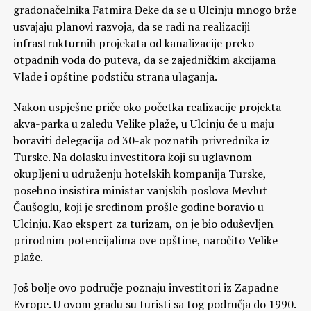
gradonačelnika Fatmira Đeke da se u Ulcinju mnogo brže
usvajaju planovi razvoja, da se radi na realizaciji
infrastrukturnih projekata od kanalizacije preko
otpadnih voda do puteva, da se zajedničkim akcijama
Vlade i opštine podstiču strana ulaganja.
Nakon uspješne priče oko početka realizacije projekta
akva-parka u zaleđu Velike plaže, u Ulcinju će u maju
boraviti delegacija od 30-ak poznatih privrednika iz
Turske. Na dolasku investitora koji su uglavnom
okupljeni u udruženju hotelskih kompanija Turske,
posebno insistira ministar vanjskih poslova Mevlut
Čaušoglu, koji je sredinom prošle godine boravio u
Ulcinju. Kao ekspert za turizam, on je bio oduševljen
prirodnim potencijalima ove opštine, naročito Velike
plaže.
Još bolje ovo područje poznaju investitori iz Zapadne
Evrope. U ovom gradu su turisti sa tog područja do 1990.