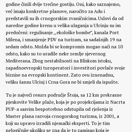
godine činili dvije trećine gostiju. Oni, kako saznajemo,
već imaju konkretne planove, naročito za Adu i
predstavili su ih crnogorskim zvaničnicima. Uslovi da od
naredne godine krenu u velika ulaganja u Ulcinju su im
predočeni: regulisanje ,,ekološke bombe”, kanala Port
Milena, i smanjenje PDV na turizam, sa sadašnjih 19 na
sedam odsto. Možda bi se kompromis mogao naći na 10
odsto, kako su to uradile neke zemlje sjevernog
Mediterana. Zbog nestabilnosti na Bliskom istoku,
zapadnoevropski turoperatori i investitori povlače svoje
biznise na evropski kontinent. Zato ovu iznenadnu,
veliku šansu Ulcinj i Crna Gora ne bi smjeli da ispušte.
Tu je najveći resurs područje Štoja, sa 12 km prekrasne
pjeskovite Velike plaže, koja je po projekcijama iz Nacrta
PUP-a sasvim bespotrebno odstupila od rješenja iz
Master plana razvoja crnogorskog turizma, iz 2001, a
koji su upravo izradili njemački eksperti. To je tim
nelogičnije ukoliko se zna da je to zamisao koja je