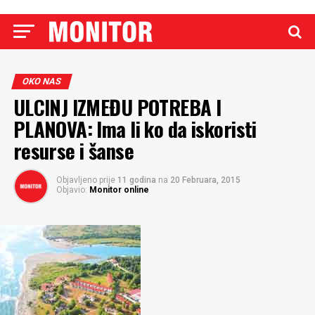
OKO NAS
ULCINJ IZMEĐU POTREBA I
PLANOVA: Ima li ko da iskoristi
resurse i šanse
Objavljeno prije
11 godina
na
20 Februara, 2015
Objavio:
Monitor online