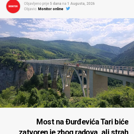
Objavljeno prije
5 dana
na
1 Augusta, 2026
Objavio:
Monitor online
Most na Đurđevića Tari biće
zatvoren je zbog radova, ali strah