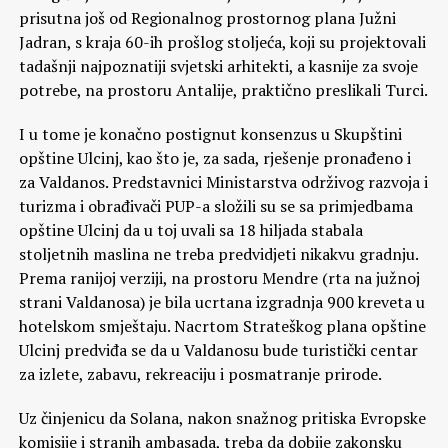
prisutna još od Regionalnog prostornog plana Južni
Jadran, s kraja 60-ih prošlog stoljeća, koji su projektovali
tadašnji najpoznatiji svjetski arhitekti, a kasnije za svoje
potrebe, na prostoru Antalije, praktično preslikali Turci.
I u tome je konačno postignut konsenzus u Skupštini
opštine Ulcinj, kao što je, za sada, rješenje pronađeno i
za Valdanos. Predstavnici Ministarstva održivog razvoja i
turizma i obrađivači PUP-a složili su se sa primjedbama
opštine Ulcinj da u toj uvali sa 18 hiljada stabala
stoljetnih maslina ne treba predvidjeti nikakvu gradnju.
Prema ranijoj verziji, na prostoru Mendre (rta na južnoj
strani Valdanosa) je bila ucrtana izgradnja 900 kreveta u
hotelskom smještaju. Nacrtom Strateškog plana opštine
Ulcinj predviđa se da u Valdanosu bude turistički centar
za izlete, zabavu, rekreaciju i posmatranje prirode.
Uz činjenicu da Solana, nakon snažnog pritiska Evropske
komisije i stranih ambasada, treba da dobije zakonsku