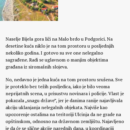
Naselje Bijela gora liči na Malo brdo u Podgorici. Na
desetine kuća niklo je na tom prostoru u posljednjih
nekoliko godina. I gotovo su sve one nelegalno
sagrađene. Radi se uglavnom o manjim objektima
građana iz siromašnih slojeva.
No, nedavno je jedna kuća na tom prostoru srušena. Sve
je proteklo bez težih posljedica, iako je bilo veoma
neprijatnih scena, u prisustvu novinara i policije. Vlast je
pokazala „snagu države”, jer je danima ranije najavljivala
akciju uklanjanja nelegalnih objekata. Najviše kao
upozorenje ostalima na teritoriji Ulcinja da ne grade na
opštinskom, odnosno na državnom zemljištu. Najavljeno
je da će se slične akcije narednih dana, u koordinaciji