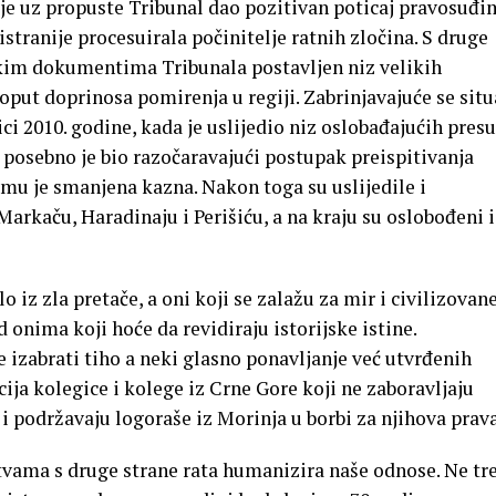
 je uz propuste Tribunal dao pozitivan poticaj pravosuđi
ristranije procesuirala počinitelje ratnih zločina. S druge
čkim dokumentima Tribunala postavljen niz velikih
put doprinosa pomirenja u regiji. Zabrinjavajuće se situ
ci 2010. godine, kada je uslijedio niz oslobađajućih presu
 posebno je bio razočaravajući postupak preispitivanja
 mu je smanjena kazna. Nakon toga su uslijedile i
arkaču, Haradinaju i Perišiću, a na kraju su oslobođeni i
iz zla pretače, a oni koji se zalažu za mir i civilizovan
 onima koji hoće da revidiraju istorijske istine.
 izabrati tiho a neki glasno ponavljanje već utvrđenih
cija kolegice i kolege iz Crne Gore koji ne zaboravljaju
 i podržavaju logoraše iz Morinja u borbi za njihova prava
tvama s druge strane rata humanizira naše odnose. Ne tr