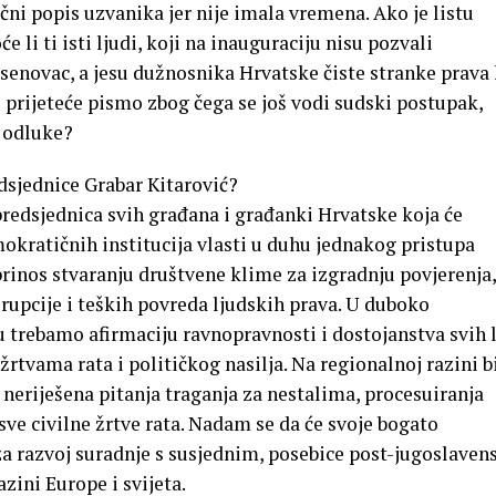
ačni popis uzvanika jer nije imala vremena. Ako je listu
 li ti isti ljudi, koji na inauguraciju nisu pozvali
senovac, a jesu dužnosnika Hrvatske čiste stranke prava 
o prijeteće pismo zbog čega se još vodi sudski postupak,
 odluke?
sjednice Grabar Kitarović?
redsjednica svih građana i građanki Hrvatske koja će
okratičnih institucija vlasti u duhu jednakog pristupa
rinos stvaranju društvene klime za izgradnju povjerenja,
rupcije i teških povreda ljudskih prava. U duboko
trebamo afirmaciju ravnopravnosti i dostojanstva svih l
tvama rata i političkog nasilja. Na regionalnoj razini b
neriješena pitanja traganja za nestalima, procesuiranja
 sve civilne žrtve rata. Nadam se da će svoje bogato
za razvoj suradnje s susjednim, posebice post-jugoslave
zini Europe i svijeta.