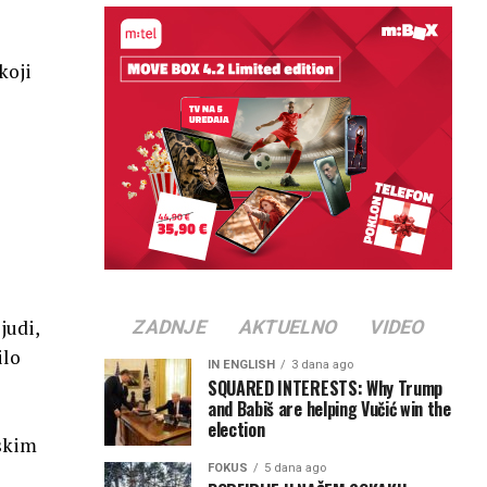
koji
judi,
ZADNJE
AKTUELNO
VIDEO
ilo
IN ENGLISH
3 dana ago
SQUARED INTERESTS: Why Trump
and Babiš are helping Vučić win the
election
nskim
FOKUS
5 dana ago