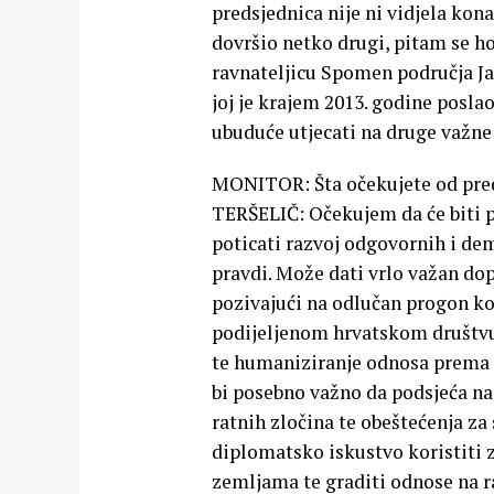
predsjednica nije ni vidjela kon
dovršio netko drugi, pitam se hoće
ravnateljicu Spomen područja Ja
joj je krajem 2013. godine posla
ubuduće utjecati na druge važne
MONITOR: Šta očekujete od pred
TERŠELIČ: Očekujem da će biti p
poticati razvoj odgovornih i dem
pravdi. Može dati vrlo važan dop
pozivajući na odlučan progon ko
podijeljenom hrvatskom društvu 
te humaniziranje odnosa prema žr
bi posebno važno da podsjeća na 
ratnih zločina te obeštećenja za
diplomatsko iskustvo koristiti 
zemljama te graditi odnose na ra