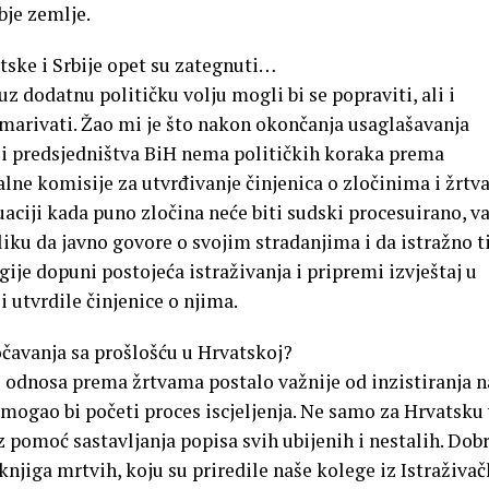
bje zemlje.
ke i Srbije opet su zategnuti…
z dodatnu političku volju mogli bi se popraviti, ali i
emarivati. Žao mi je što nakon okončanja usaglašavanja
 i predsjedništva BiH nema političkih koraka prema
ne komisije za utvrđivanje činjenica o zločinima i žrt
tuaciji kada puno zločina neće biti sudski procesuirano, v
riliku da javno govore o svojim stradanjima i da istražno t
je dopuni postojeća istraživanja i pripremi izvještaj u
i utvrdile činjenice o njima.
avanja sa prošlošću u Hrvatskoj?
 odnosa prema žrtvama postalo važnije od inzistiranja n
ogao bi početi proces iscjeljenja. Ne samo za Hrvatsku 
z pomoć sastavljanja popisa svih ubijenih i nestalih. Dobr
njiga mrtvih, koju su priredile naše kolege iz Istraživa