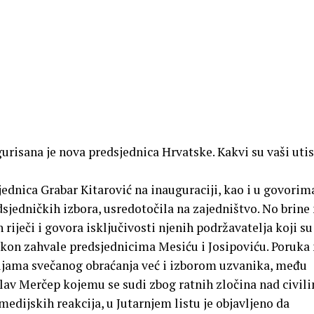
risana je nova predsjednica Hrvatske. Kakvi su vaši utis
ednica Grabar Kitarović na inauguraciji, kao i u govorim
sjedničkih izbora, usredotočila na zajedništvo. No brine
iječi i govora isključivosti njenih podržavatelja koji su
kon zahvale predsjednicima Mesiću i Josipoviću.
Poruka 
jama svečanog obraćanja već i izborom uzvanika, među
slav Merčep kojemu se sudi zbog ratnih zločina nad civil
medijskih reakcija, u Jutarnjem listu je objavljeno da