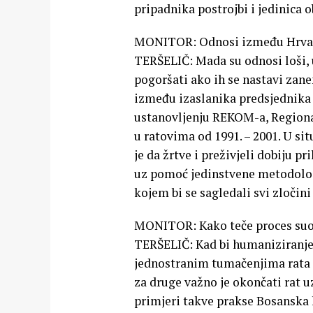
pripadnika postrojbi i jedinica o
MONITOR: Odnosi između Hrvats
TERŠELIČ: Mada su odnosi loši, u
pogoršati ako ih se nastavi zan
između izaslanika predsjednika
ustanovljenju REKOM-a, Regional
u ratovima od 1991. – 2001. U si
je da žrtve i preživjeli dobiju p
uz pomoć jedinstvene metodologi
kojem bi se sagledali svi zločini 
MONITOR: Kako teče proces suoč
TERŠELIČ: Kad bi humaniziranje
jednostranim tumačenjima rata m
za druge važno je okončati rat u
primjeri takve prakse Bosanska k