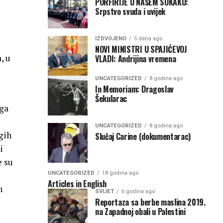
PORFIRIJE U NAŠEM SOKAKU:
Srpstvo svuda i uvijek
IZDVOJENO
5 dana ago
NOVI MINISTRI U SPAJIĆEVOJ
, u
VLADI: Andrijina vremena
UNCATEGORIZED
8 godina ago
In Memoriam: Dragoslav
Šekularac
ega
UNCATEGORIZED
8 godina ago
gih
Slučaj Carine (dokumentarac)
i
e su
UNCATEGORIZED
18 godina ago
Articles in English
n
SVIJET
6 godina ago
Reportaza sa berbe maslina 2019.
na Zapadnoj obali u Palestini