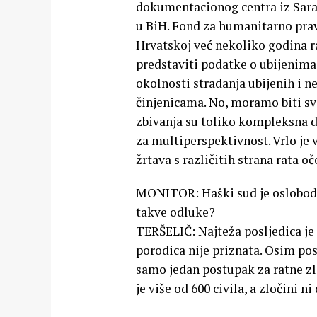
dokumentacionog centra iz Saraje
u BiH. Fond za humanitarno prav
Hrvatskoj već nekoliko godina r
predstaviti podatke o ubijenima 
okolnosti stradanja ubijenih i n
činjenicama. No, moramo biti svje
zbivanja su toliko kompleksna da
za multiperspektivnost. Vrlo je
žrtava s različitih strana rata o
MONITOR: Haški sud je oslobodi
takve odluke?
TERŠELIČ: Najteža posljedica je 
porodica nije priznata. Osim p
samo jedan postupak za ratne z
je više od 600 civila, a zločini n