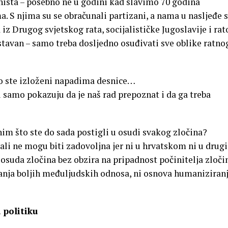
onista – posebno ne u godini kad slavimo 70 godina
. S njima su se obračunali partizani, a nama u nasljeđe 
iz Drugog svjetskog rata, socijalističke Jugoslavije i rat
ostavan – samo treba dosljedno osuđivati sve oblike ratnog
 ste izloženi napadima desnice…
 samo pokazuju da je naš rad prepoznat i da ga treba
im što ste do sada postigli u osudi svakog zločina?
ali ne mogu biti zadovoljna jer ni u hrvatskom ni u drug
suda zločina bez obzira na pripadnost počinitelja zločin
ijanja boljih međuljudskih odnosa, ni osnova humaniziran
 politiku