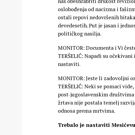
nas obeshrabriti drskost revizi
oslobođenja od nacizma i fašizma
ostali repovi nedovršenih bitaka 
devedesetih. Put je jasan i jedn
političkog nasilja.
MONITOR: Documenta i Vi često
TERŠELIČ: Napadi su očekivani i
nastaviti.
MONITOR: Jeste li zadovoljni on
TERŠELIČ: Neki se pomaci vide, 
post-jugoslavenskim društvima o
žrtava nije postala temelj razv
odnosa prema mrtvima.
Trebalo je nastaviti Mesićevu