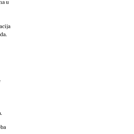
ma u
acija
da.
e
.
eba