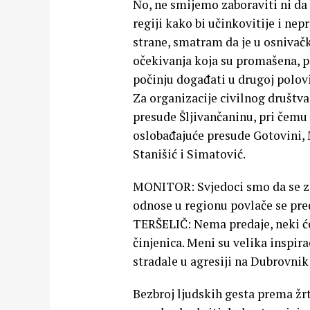
No, ne smijemo zaboraviti ni da
regiji kako bi učinkovitije i nep
strane, smatram da je u osniva
očekivanja koja su promašena, po
počinju događati u drugoj polovi
Za organizacije civilnog društva
presude Šljivančaninu, pri čemu
oslobađajuće presude Gotovini, M
Stanišić i Simatović.
MONITOR: Svjedoci smo da se zlo 
odnose u regionu povlače se pred
TERŠELIČ: Nema predaje, neki će
činjenica. Meni su velika inspira
stradale u agresiji na Dubrovnik
Bezbroj ljudskih gesta prema žr