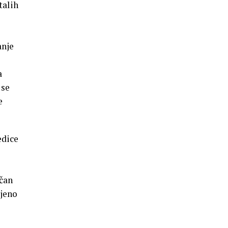
talih
anje
a
 se
e
edice
čan
ijeno