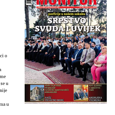
ci o
a
 me
 se u
nije
ima u