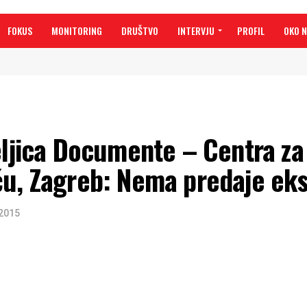
FOKUS
MONITORING
DRUŠTVO
INTERVJU
PROFIL
OKO 
eljica Documente – Centra za
ću, Zagreb: Nema predaje ek
 2015