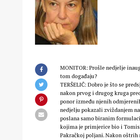
MONITOR: Prošle nedjelje inaugu
tom događaju?
TERŠELIČ: Dobro je što se predsj
nakon prvog i drugog kruga pred
ponor između njenih odmjerenih r
nedjelju pokazali zviždanjem na
poslana samo biranim formulaci
kojima je primjerice bio i Tomi
Pakračkoj poljani. Nakon oštrih 