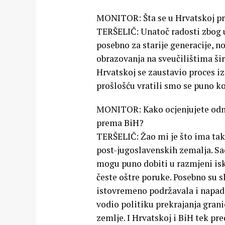
MONITOR: Šta se u Hrvatskoj pro
TERŠELIČ: Unatoč radosti zbog u
posebno za starije generacije, n
obrazovanja na sveučilištima ši
Hrvatskoj se zaustavio proces i
prošlošću vratili smo se puno k
MONITOR: Kako ocjenjujete odno
prema BiH?
TERŠELIČ: Žao mi je što ima tak
post-jugoslavenskih zemalja. Sad
mogu puno dobiti u razmjeni is
česte oštre poruke. Posebno su s
istovremeno podržavala i napad
vodio politiku prekrajanja grani
zemlje. I Hrvatskoj i BiH tek pr