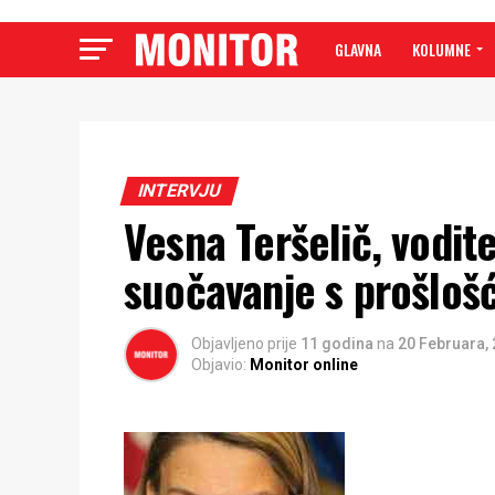
GLAVNA
KOLUMNE
INTERVJU
Vesna Teršelič, vodit
suočavanje s prošloš
Objavljeno prije
11 godina
na
20 Februara,
Objavio:
Monitor online