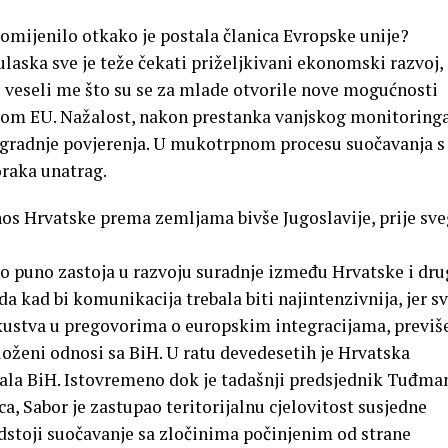
mijenilo otkako je postala članica Evropske unije?
laska sve je teže čekati priželjkivani ekonomski razvoj,
o veseli me što su se za mlade otvorile nove mogućnosti
rom EU. Nažalost, nakon prestanka vanjskog monitoringa
zgradnje povjerenja. U mukotrpnom procesu suočavanja s
oraka unatrag.
s Hrvatske prema zemljama bivše Jugoslavije, prije sv
o puno zastoja u razvoju suradnje između Hrvatske i dru
a kad bi komunikacija trebala biti najintenzivnija, jer sv
kustva u pregovorima o europskim integracijama, previš
loženi odnosi sa BiH. U ratu devedesetih je Hrvatska
ala BiH. Istovremeno dok je tadašnji predsjednik Tuđma
ca, Sabor je zastupao teritorijalnu cjelovitost susjedne
edstoji suočavanje sa zločinima počinjenim od strane