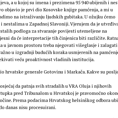
va, a u kojoj su imena i prezimena 95 940 ubijenih i nes
o objavio je prvi dio Kosovske knjige pamćenja, a mi u
adimo na istraživanju ljudskih gubitaka. U ožujku ćemo
i nestalima u Zapadnoj Slavoniji. Vjerujem da je utvrđiv
estalih podloga za stvaranje povijesti utemeljene na
sni da će interpretacije tih činjenica biti različite. Ratn
 u javnom prostoru treba njegovati višeglasje i zalagati
 važno u izgradnji budućih koraka usmjerenih na pamćenj
čekivati veću proaktivnost vladinih institucija.
o hrvatske generale Gotovinu i Markača. Kakve su poslj
osjećaj da patnja svih stradalih u VRA Oluja i njihovih
ostupka pred Tribunalom u Hrvatskoj je pravomoćno okon
ločine. Prema podacima Hrvatskog helsinškog odbora ub
i do danas nisu procesuirani.