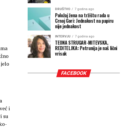
DRUŠTVO
7 godina ago
Položaj žena na tržištu rada u
Crnoj Gori: Jednakost na papiru
nije jednakost
INTERVJU
7 godina ago
TEONA STRUGAR-MITEVSKA,
REDITELJKA: Petrunija je naš lični
vama
vrisak
ažno
ijelo
FACEBOOK
a
već i
i su
čko-