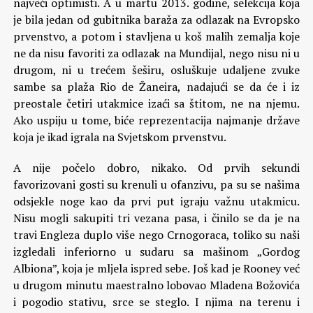
najveći optimisti. A u martu 2013. godine, selekcija koja
je bila jedan od gubitnika baraža za odlazak na Evropsko
prvenstvo, a potom i stavljena u koš malih zemalja koje
ne da nisu favoriti za odlazak na Mundijal, nego nisu ni u
drugom, ni u trećem šeširu, osluškuje udaljene zvuke
sambe sa plaža Rio de Žaneira, nadajući se da će i iz
preostale četiri utakmice izaći sa štitom, ne na njemu.
Ako uspiju u tome, biće reprezentacija najmanje države
koja je ikad igrala na Svjetskom prvenstvu.
A nije počelo dobro, nikako. Od prvih sekundi
favorizovani gosti su krenuli u ofanzivu, pa su se našima
odsjekle noge kao da prvi put igraju važnu utakmicu.
Nisu mogli sakupiti tri vezana pasa, i činilo se da je na
travi Engleza duplo više nego Crnogoraca, toliko su naši
izgledali inferiorno u sudaru sa mašinom „Gordog
Albiona”, koja je mljela ispred sebe. Još kad je Rooney već
u drugom minutu maestralno lobovao Mladena Božovića
i pogodio stativu, srce se steglo. I njima na terenu i