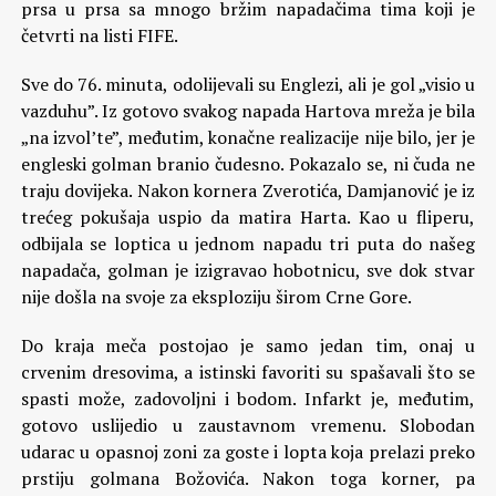
prsa u prsa sa mnogo bržim napadačima tima koji je
četvrti na listi FIFE.
Sve do 76. minuta, odolijevali su Englezi, ali je gol „visio u
vazduhu”. Iz gotovo svakog napada Hartova mreža je bila
„na izvol’te”, međutim, konačne realizacije nije bilo, jer je
engleski golman branio čudesno. Pokazalo se, ni čuda ne
traju dovijeka. Nakon kornera Zverotića, Damjanović je iz
trećeg pokušaja uspio da matira Harta. Kao u fliperu,
odbijala se loptica u jednom napadu tri puta do našeg
napadača, golman je izigravao hobotnicu, sve dok stvar
nije došla na svoje za eksploziju širom Crne Gore.
Do kraja meča postojao je samo jedan tim, onaj u
crvenim dresovima, a istinski favoriti su spašavali što se
spasti može, zadovoljni i bodom. Infarkt je, međutim,
gotovo uslijedio u zaustavnom vremenu. Slobodan
udarac u opasnoj zoni za goste i lopta koja prelazi preko
prstiju golmana Božovića. Nakon toga korner, pa