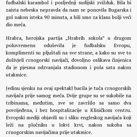
fudbalski karambol i posljednji sudijski zvižduk. Bila bi
zaista nebeska nepravda da nam se ponovila Bugarska i
gol nakon isteka 90 minuta, a bili smo za klasu bolji veći
dio meča.
Hrabra, herojska partija „Hrabrih sokola” u drugom
poluvremenu oduševila je fudbalsku Evropu,
komplimenti su pljuštali na sve strane, a kako su sve to
doživjeli crnogorski navijači, dovoljno oslikava činjenica
da je pjesma odzvanjala stadionom i pola sata nakon
utakmice.
Jedinu sjenku na ovaj spektakl bacila je tuča crnogorskih
navijača prije samog meča. Dvije grupe su se sukobile na
tribinama, međutim, sve se završilo sa samo dva
povrijeđena, i bez hospitalizacije u Kliničkom centru.
Evropski mediji objavili su i sliku engleskog navijača koji
leži na pločniku u lokvi krvi, nakon sukoba sa
crnogorskim navijačima prije utakmice.