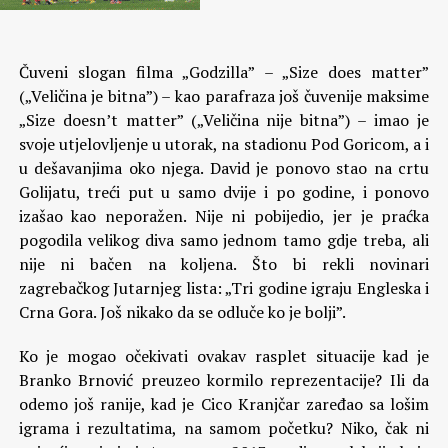
Čuveni slogan filma „Godzilla” – „Size does matter”
(„Veličina je bitna”) – kao parafraza još čuvenije maksime
„Size doesn’t matter” („Veličina nije bitna”) – imao je
svoje utjelovljenje u utorak, na stadionu Pod Goricom, a i
u dešavanjima oko njega. David je ponovo stao na crtu
Golijatu, treći put u samo dvije i po godine, i ponovo
izašao kao neporažen. Nije ni pobijedio, jer je praćka
pogodila velikog diva samo jednom tamo gdje treba, ali
nije ni bačen na koljena. Što bi rekli novinari
zagrebačkog Jutarnjeg lista: „Tri godine igraju Engleska i
Crna Gora. Još nikako da se odluče ko je bolji”.
Ko je mogao očekivati ovakav rasplet situacije kad je
Branko Brnović preuzeo kormilo reprezentacije? Ili da
odemo još ranije, kad je Cico Kranjčar zaređao sa lošim
igrama i rezultatima, na samom početku? Niko, čak ni