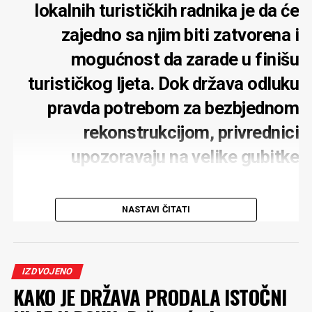
lokalnih turističkih radnika je da će
zajedno sa njim biti zatvorena i
mogućnost da zarade u finišu
turističkog ljeta. Dok država odluku
pravda potrebom za bezbjednom
rekonstrukcijom, privrednici
upozoravaju na velike gubitke
NASTAVI ČITATI
Potpuno zatvaranje mosta na Đurđevića Tari zbog
rekonstrukcije moglo bi ozbiljno pogoditi turističku
IZDVOJENO
privredu tog kraja, upozoravaju lokalni privrednici.
KAKO JE DRŽAVA PRODALA ISTOČNI
Posebno strahuju za rafting turizam, koji tokom ljeta