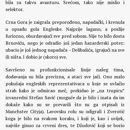
bila za takvu avanturu. Srećom, tako nije mislio i
selektor.
Crna Gora je zaigrala preporođeno, napadački, i krenula
u opsadu gola Engleske. Najprije lagano, a poslije
furiozno, oburdavajući sve pred sobom. Nije to bilo dosta
Brnoviću, nego je odradio još jedan hazarderski potez:
ubacio je još jednog napadača – Delibašića, igrajući na sve
ili ništa. I dobio je (skoro) sve.
Savršeno su profunkcionisale linije našeg tima,
dodavanja su bila precizna, a ataci sve jači. Ono malo
pokušaja engleskih reprezentativaca u koje se uvlačio
strah kako je odmicao meč, prekidao je „na trupicu”
izvanredni Stefan Savić (moguće da je bilo i inata da im
dokaže kako su se prevarili što su ga otpisali iz
Manchster Cityja). Lavovsku rolu su odigrali i Zverotić
koga je bilo na svakom koraku, i koji je, kao i uvijek,
najviše ginuo za crveni dres, te Džudović koji se borio