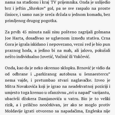
nama na stadionu i kraj TV prijemnika. Onda je uslijedio
brz i jeftin „Shrekov” gol, pa se sve raspalo na proste
činioce, i samo nas je sreća držala u jednom komadu, bez
primljenog drugog pogotka.
Za prvih 45 minuta naši nisu pošteno zagrijali golmana
Joe Harta, dosađivao se uglavnom između stativa. Crna
Gora je igrala iskidano i nepovezano, vezni red je bio pun
praznog hoda, a jedino bi na mah, ali jalovo, pokušali
nešto individualno Jovetić, Vučinić ili Vukčević.
Onda, kao da je neko okrenuo sklopku. Brnović je vidio da
od odbrane i „parkiranog autobusa u šesnaestercu”
nema vajde, i pretumbao stvari naglavačke. Izveo je
Mitra Novakovića koji je igrao na neadekvatnoj poziciji i
umjesto toga krenuo u ofanzivnu „svi u napad” varijantu,
ubacivši džokera Damjanovića u vatru. Bio je to veliki
rizik, a i prilično neočekivan, jer ako se moglo protiv
Moldavije igrati otvoreno sa napadačima, Engleska nije