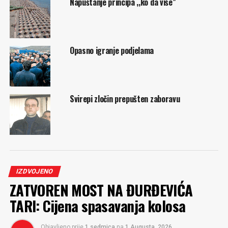
Napuštanje principa ,,ko da više”
Opasno igranje podjelama
Svirepi zločin prepušten zaboravu
IZDVOJENO
ZATVOREN MOST NA ĐURĐEVIĆA
TARI: Cijena spasavanja kolosa
Objavljeno prije
1 sedmica
na
1 Augusta, 2026