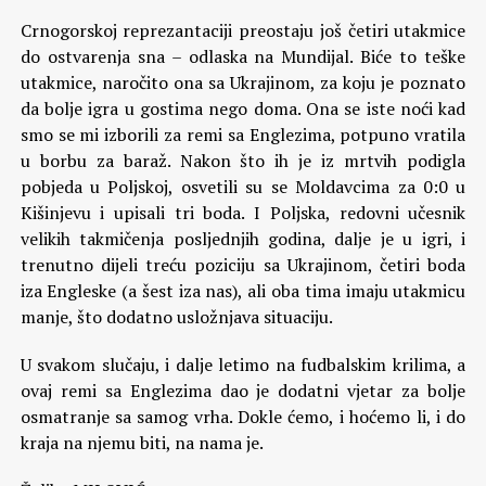
Crnogorskoj reprezantaciji preostaju još četiri utakmice
do ostvarenja sna – odlaska na Mundijal. Biće to teške
utakmice, naročito ona sa Ukrajinom, za koju je poznato
da bolje igra u gostima nego doma. Ona se iste noći kad
smo se mi izborili za remi sa Englezima, potpuno vratila
u borbu za baraž. Nakon što ih je iz mrtvih podigla
pobjeda u Poljskoj, osvetili su se Moldavcima za 0:0 u
Kišinjevu i upisali tri boda. I Poljska, redovni učesnik
velikih takmičenja posljednjih godina, dalje je u igri, i
trenutno dijeli treću poziciju sa Ukrajinom, četiri boda
iza Engleske (a šest iza nas), ali oba tima imaju utakmicu
manje, što dodatno usložnjava situaciju.
U svakom slučaju, i dalje letimo na fudbalskim krilima, a
ovaj remi sa Englezima dao je dodatni vjetar za bolje
osmatranje sa samog vrha. Dokle ćemo, i hoćemo li, i do
kraja na njemu biti, na nama je.