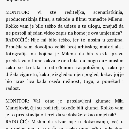
MONITOR: Vi ste rediteljka, scenaristkinja,
producentkinja filma, a takođe u filmu tumačite Milenu.
Koliko vam je bilo teško da uđete u tu ulogu, znajući da
ne postoji nijedan video zapis na kome je ova umjetnica?
RADOIČIĆ: Nije mi bilo teško, jer to nosim u genima.
Proučila sam dovoljno veliki broj arhivskog materijala i
fotografija na kojima je Milena da bih stekla pravu
predstavu o tome kakva je ona bila, da mogu da zamislim
kako se kretala u određenom raspoloženju, kako je
držala cigaretu, kako je izgledao njen pogled, kakav joj je
bio izraz lica kada oseća nežnost, tugu, a ponekad i
radost.
MONITOR: Vaš otac je proslavljeni glumac Miki
Manojlović, čiji su roditelji takođe bili glumci. Koliko vam
je to predstavljalo teret da se dokažete kao umjetnik?
RADOIČIĆ: Mislim da stvar nije u dokazivanju, već u
napredovanju, i to važi za svaku umetničku individuu.