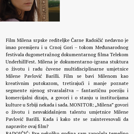
Film Milena srpske rediteljke Čarne Radoičić nedavno je
imao premijeru i u Crnoj Gori – tokom Međunarodnog
festivala dugometražnog dokumentarnog filma Telekom
UnderhillFest. Milena je dokumentarno-igrana stuktura
o životu i radu čuvene multidisciplinarne umjetnice
Milene Pavlović Barilli. Film se bavi Milenom kao
kreativnim putokazom, tretirajući i manje poznate
segmente njenog stvaralaštva – fantastičnu poeziju i
komercijalni dizajn, a govori i o stanju u institucijama
kulture u Srbiji nekada i sada.
MONITOR: „Milena” govori
o životu i nesvakidašnjem talentu umjetnice Milene
Pavlović Barilli. Kada i kako ste se zainteresovali da
napravite ovaj film?
RADOIČIĆ: Pre nekoliko godina sam započela temeljno