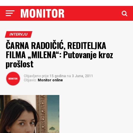
INTERVJU
ČARNA RADOIČIĆ, REDITELJKA
FILMA „MILENA“: Putovanje kroz
prošlost
Objavljeno prije
15 godina
na
3 Juna, 2011
Objavio:
Monitor online