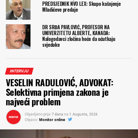
PREDSJEDNIK NVO LEX: Skupo kašnjenje
Mladićeve predaje
DR SRĐA PAVLOVIĆ, PROFESOR NA
UNIVERZITETU ALBERTE, KANADA:
Nalogodavci zločina hoće da ućutkaju
svjedoke
INTERVJU
VESELIN RADULOVIĆ, ADVOKAT:
Selektivna primjena zakona je
najveći problem
Objavljeno prije
7 dana
na
1 Augusta, 2026
Objavio:
Monitor online