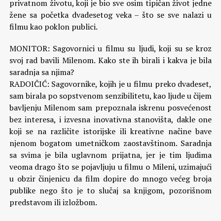
privatnom životu, koji je bio sve osim tipičan život jedne
žene sa početka dvadesetog veka – što se sve nalazi u
filmu kao poklon publici.
MONITOR: Sagovornici u filmu su ljudi, koji su se kroz
svoj rad bavili Milenom. Kako ste ih birali i kakva je bila
saradnja sa njima?
RADOIČIĆ: Sagovornike, kojih je u filmu preko dvadeset,
sam birala po sopstvenom senzibilitetu, kao ljude u čijem
bavljenju Milenom sam prepoznala iskrenu posvećenost
bez interesa, i izvesna inovativna stanovišta, dakle one
koji se na različite istorijske ili kreativne načine bave
njenom bogatom umetničkom zaostavštinom. Saradnja
sa svima je bila uglavnom prijatna, jer je tim ljudima
veoma drago što se pojavljuju u filmu o Mileni, uzimajući
u obzir činjenicu da film dopire do mnogo većeg broja
publike nego što je to slučaj sa knjigom, pozorišnom
predstavom ili izložbom.