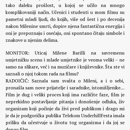
tako daleku prošlost, u kojoj se učilo na mnogo
komplikovaniji način. Učenici i studenti u mom filmu su
pametni mladi ljudi, do kojih, više od šest i po decenija
nakon Milenine smrti, dopire njena fantastična energija i
oni je prepoznaju i osećaju, oni spontano čitaju simbole i
znakove u njenim delima.
MONITOR: Uticaj Milene Barilli na savremenu
umjetničku scenu i mlade umjetnike je veoma veliki – ne
samo na slikare, već i na muzičare i književnike. Šta ste vi
saznali o njoj tokom rada na filmu?
RADOIČIĆ: Saznala sam svašta o Mileni, a i o sebi,
pronašla sam nove prijatelje i saradnike, istomišljenike…
Film je dug i veliki proces koji ima različite faze, film je
neprekidno postavljanje pitanja i donošenje odluka, živ
organizam koji počinje da živi pred publikom i drago mi
je da je podgorička publika Telekom UnderhillFesta imala
priliku da učestvuje u životu tog organizma i da joj se
dopao film.