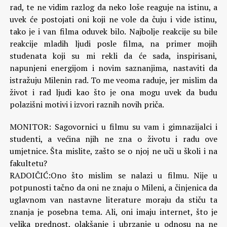
rad, te ne vidim razlog da neko loše reaguje na istinu, a
uvek će postojati oni koji ne vole da čuju i vide istinu,
tako je i van filma oduvek bilo. Najbolje reakcije su bile
reakcije mladih ljudi posle filma, na primer mojih
studenata koji su mi rekli da će sada, inspirisani,
napunjeni energijom i novim saznanjima, nastaviti da
istražuju Milenin rad. To me veoma raduje, jer mislim da
život i rad ljudi kao što je ona mogu uvek da budu
polazišni motivi i izvori raznih novih priča.
MONITOR: Sagovornici u filmu su vam i gimnazijalci i
studenti, a većina njih ne zna o životu i radu ove
umjetnice. Šta mislite, zašto se o njoj ne uči u školi i na
fakultetu?
RADOIČIĆ:Ono što mislim se nalazi u filmu. Nije u
potpunosti tačno da oni ne znaju o Mileni, a činjenica da
uglavnom van nastavne literature moraju da stiču ta
znanja je posebna tema. Ali, oni imaju internet, što je
velika prednost, olakšanje i ubrzanje u odnosu na ne