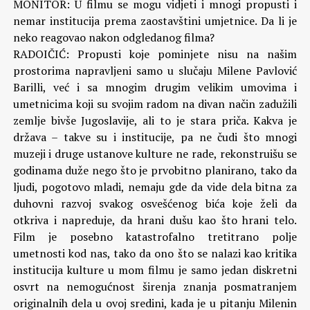
MONITOR: U filmu se mogu vidjeti i mnogi propusti i
nemar institucija prema zaostavštini umjetnice. Da li je
neko reagovao nakon odgledanog filma?
RADOIČIĆ: Propusti koje pominjete nisu na našim
prostorima napravljeni samo u slučaju Milene Pavlović
Barilli, već i sa mnogim drugim velikim umovima i
umetnicima koji su svojim radom na divan način zadužili
zemlje bivše Jugoslavije, ali to je stara priča. Kakva je
država – takve su i institucije, pa ne čudi što mnogi
muzeji i druge ustanove kulture ne rade, rekonstruišu se
godinama duže nego što je prvobitno planirano, tako da
ljudi, pogotovo mladi, nemaju gde da vide dela bitna za
duhovni razvoj svakog osvešćenog bića koje želi da
otkriva i napreduje, da hrani dušu kao što hrani telo.
Film je posebno katastrofalno tretitrano polje
umetnosti kod nas, tako da ono što se nalazi kao kritika
institucija kulture u mom filmu je samo jedan diskretni
osvrt na nemogućnost širenja znanja posmatranjem
originalnih dela u ovoj sredini, kada je u pitanju Milenin