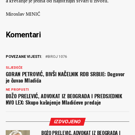
a kretanje je jedna od najbitnijih stvari u životu.
Miroslav MINIĆ
Komentari
POVEZANE VIJESTI:
BROJ 1076
SLJEDEĆE
GORAN PETROVIĆ, BIVŠI NAČELNIK RDB SRBIJE: Dogovor
je čuvao Mladića
NE PROPUSTI
BOŽO PRELEVIĆ, ADVOKAT IZ BEOGRADA I PREDSJEDNIK
NVO LEX: Skupo kašnjenje Mladićeve predaje
IZDVOJENO
BOŽO PRELEVIĆ, ADVOKAT IZ BEOGRADA I