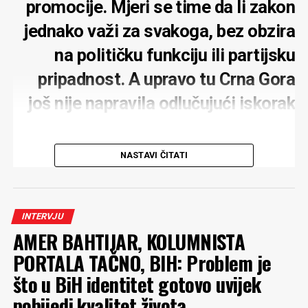
promocije. Mjeri se time da li zakon
jednako važi za svakoga, bez obzira
na političku funkciju ili partijsku
pripadnost. A upravo tu Crna Gora
još nije napravila odlučujući iskorak
NASTAVI ČITATI
MONITOR:
Zbog gradnje hotelskog kompleksa
kompanije Carine u Baošićima podnijeli ste krivičnu
INTERVJU
prijavu. Što je suština vaše prijave?
AMER BAHTIJAR, KOLUMNISTA
RADULOVIĆ
: Suština prijave prevazilazi ovaj
PORTALA TAČNO, BIH: Problem je
građevinski projekat. Jasno je da su Crnoj Gori potrebne
što u BiH identitet gotovo uvijek
investicije, ali je ozbiljan problem što se one u velikom
pobijedi kvalitet života
broju slučajeva sprovode uz kršenje zakona koje ukazuje