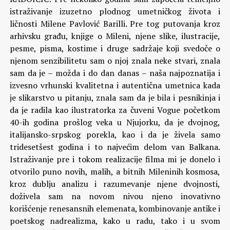
istraživanje izuzetno plodnog umetničkog života i
ličnosti Milene Pavlović Barilli. Pre tog putovanja kroz
arhivsku građu, knjige o Mileni, njene slike, ilustracije,
pesme, pisma, kostime i druge sadržaje koji svedoče o
njenom senzibilitetu sam o njoj znala neke stvari, znala
sam da je – možda i do dan danas – naša najpoznatija i
izvesno vrhunski kvalitetna i autentična umetnica kada
je slikarstvo u pitanju, znala sam da je bila i pesnikinja i
da je radila kao ilustratorka za čuveni Vogue početkom
40-ih godina prošlog veka u Njujorku, da je dvojnog,
italijansko-srpskog porekla, kao i da je živela samo
tridesetšest godina i to najvećim delom van Balkana.
Istraživanje pre i tokom realizacije filma mi je donelo i
otvorilo puno novih, malih, a bitnih Mileninih kosmosa,
kroz dublju analizu i razumevanje njene dvojnosti,
doživela sam na novom nivou njeno inovativno
korišćenje renesansnih elemenata, kombinovanje antike i
poetskog nadrealizma, kako u radu, tako i u svom