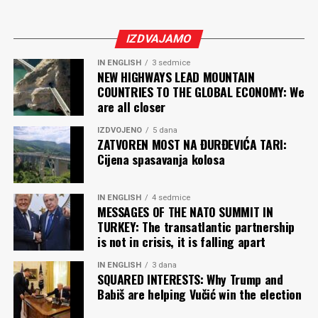
IZDVAJAMO
IN ENGLISH
3 sedmice
NEW HIGHWAYS LEAD MOUNTAIN
COUNTRIES TO THE GLOBAL ECONOMY: We
are all closer
IZDVOJENO
5 dana
ZATVOREN MOST NA ĐURĐEVIĆA TARI:
Cijena spasavanja kolosa
IN ENGLISH
4 sedmice
MESSAGES OF THE NATO SUMMIT IN
TURKEY: The transatlantic partnership
is not in crisis, it is falling apart
IN ENGLISH
3 dana
SQUARED INTERESTS: Why Trump and
Babiš are helping Vučić win the election