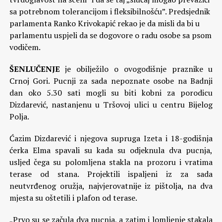
sa potrebnom tolerancijom i fleksibilnošću”. Predsjednik
parlamenta Ranko Krivokapić rekao je da misli da bi u
parlamentu uspjeli da se dogovore o radu osobe sa psom
vodičem.
ŠENLUČENJE
je obilježilo o ovogodišnje praznike u
Crnoj Gori. Pucnji za sada nepoznate osobe na Badnji
dan oko 5.30 sati mogli su biti kobni za porodicu
Dizdarević, nastanjenu u Tršovoj ulici u centru Bijelog
Polja.
Ćazim Dizdarević i njegova supruga Izeta i 18-godišnja
ćerka Elma spavali su kada su odjeknula dva pucnja,
usljed čega su polomljena stakla na prozoru i vratima
terase od stana. Projektili ispaljeni iz za sada
neutvrđenog oružja, najvjerovatnije iz pištolja, na dva
mjesta su oštetili i plafon od terase.
„Prvo su se začula dva pucnja, a zatim i lomljenje stakala