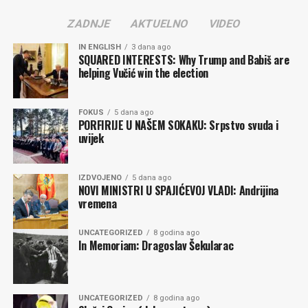
ZADNJE
AKTUELNO
VIDEO
IN ENGLISH
3 dana ago
SQUARED INTERESTS: Why Trump and Babiš are
helping Vučić win the election
FOKUS
5 dana ago
PORFIRIJE U NAŠEM SOKAKU: Srpstvo svuda i
uvijek
IZDVOJENO
5 dana ago
NOVI MINISTRI U SPAJIĆEVOJ VLADI: Andrijina
vremena
UNCATEGORIZED
8 godina ago
In Memoriam: Dragoslav Šekularac
UNCATEGORIZED
8 godina ago