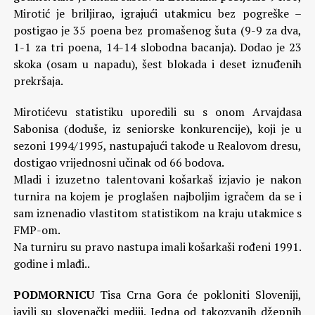
Mirotić je briljirao, igrajući utakmicu bez pogreške –
postigao je 35 poena bez promašenog šuta (9-9 za dva,
1-1 za tri poena, 14-14 slobodna bacanja). Dodao je 23
skoka (osam u napadu), šest blokada i deset iznuđenih
prekršaja.
Mirotićevu statistiku uporedili su s onom Arvajdasa
Sabonisa (doduše, iz seniorske konkurencije), koji je u
sezoni 1994/1995, nastupajući takođe u Realovom dresu,
dostigao vrijednosni učinak od 66 bodova.
Mladi i izuzetno talentovani košarkaš izjavio je nakon
turnira na kojem je proglašen najboljim igračem da se i
sam iznenadio vlastitom statistikom na kraju utakmice s
FMP-om.
Na turniru su pravo nastupa imali košarkaši rođeni 1991.
godine i mlađi..
PODMORNICU
Tisa Crna Gora će pokloniti Sloveniji,
javili su slovenački mediji. Jedna od takozvanih džepnih