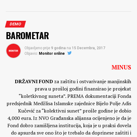
DEMO
BAROMETAR
Objavljeno prije
9 godina
na
15 Decembra, 2017
Objavio:
Monitor online
MINUS
DRŽAVNI FOND
za zaštitu i ostvarivanje manjinskih
prava u prošloj godini finansirao je projekat
“koletkivnog suneta”. PREMA dokumentaciji Fonda
predsjednik Medžlisa Islamske zajednice Bijelo Polje Adis
Kučević za “kolektivni sunet” prošle godine je dobio
4,000 eura. Iz NVO Građanska alijansa ocijenjeno je da je
Fond dobro zamišljena institucija, koja je u praksi dovela
do apsurda sve ono što je trebalo da doprinese zaštiti i