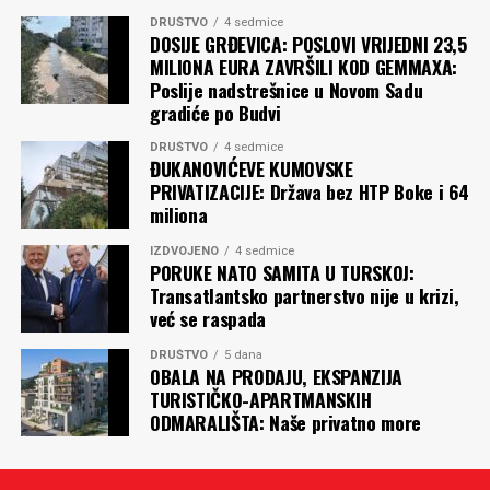
DRUŠTVO
4 sedmice
DOSIJE GRĐEVICA: POSLOVI VRIJEDNI 23,5
MILIONA EURA ZAVRŠILI KOD GEMMAXA:
Poslije nadstrešnice u Novom Sadu
gradiće po Budvi
DRUŠTVO
4 sedmice
ĐUKANOVIĆEVE KUMOVSKE
PRIVATIZACIJE: Država bez HTP Boke i 64
miliona
IZDVOJENO
4 sedmice
PORUKE NATO SAMITA U TURSKOJ:
Transatlantsko partnerstvo nije u krizi,
već se raspada
DRUŠTVO
5 dana
OBALA NA PRODAJU, EKSPANZIJA
TURISTIČKO-APARTMANSKIH
ODMARALIŠTA: Naše privatno more