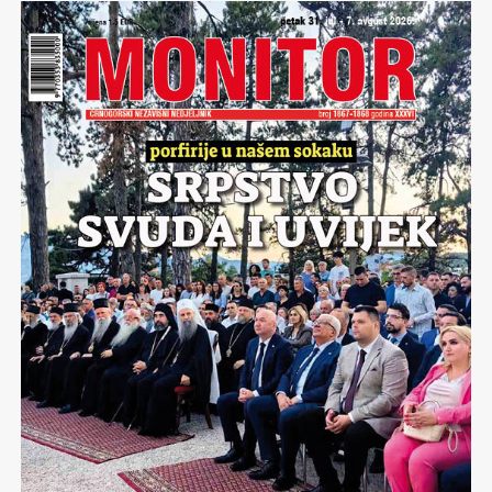
bude primjenivao.
(više…)
Komentari