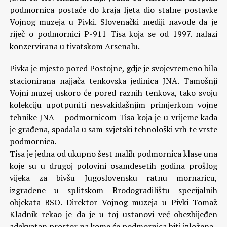
podmornica postaće do kraja ljeta dio stalne postavke
Vojnog muzeja u Pivki. Slovenački mediji navode da je
riječ o podmornici P-911 Tisa koja se od 1997. nalazi
konzervirana u tivatskom Arsenalu.
Pivka je mjesto pored Postojne, gdje je svojevremeno bila
stacionirana najjača tenkovska jedinica JNA. Tamošnji
Vojni muzej uskoro će pored raznih tenkova, tako svoju
kolekciju upotpuniti nesvakidašnjim primjerkom vojne
tehnike JNA – podmornicom Tisa koja je u vrijeme kada
je građena, spadala u sam svjetski tehnološki vrh te vrste
podmornica.
Tisa je jedna od ukupno šest malih podmornica klase una
koje su u drugoj polovini osamdesetih godina prošlog
vijeka za bivšu Jugoslovensku ratnu mornaricu,
izgrađene u splitskom Brodogradilištu specijalnih
objekata BSO. Direktor Vojnog muzeja u Pivki Tomaž
Kladnik rekao je da je u toj ustanovi već obezbijeđen
adekvatan prostor na kome će podmornica biti izložena.