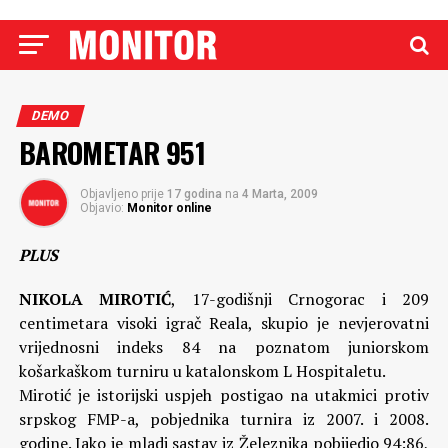
DEMO
BAROMETAR 951
Objavljeno prije
17 godina
na
4 Marta, 2009
Objavio:
Monitor online
PLUS
NIKOLA MIROTIĆ
, 17-godišnji Crnogorac i 209
centimetara visoki igrač Reala, skupio je nevjerovatni
vrijednosni indeks 84 na poznatom juniorskom
košarkaškom turniru u katalonskom L Hospitaletu.
Mirotić je istorijski uspjeh postigao na utakmici protiv
srpskog FMP-a, pobjednika turnira iz 2007. i 2008.
godine. Iako je mladi sastav iz Železnika pobijedio 94:86,