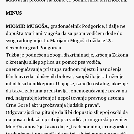
MINUS
MIOMIR MUGOŠA
, gradonačelnik Podgorice, i dalje ne
dopušta Marijani Mugoša da sa psom vodičem dođe do
svog radnog mjesta. Marijana Mugoša tužila je 29.
decembra grad Podgoricu.
Tužba je podnešena zbog „diskriminacije, kršenja Zakona
o kretanju slijepog lica uz pomoć psa vodiča,
onemogućavanja pristupa radnom mjestu i nanošenja
ličnih uvreda i duševnih bolova”, saopštilo je Udruženje
mladih sa hendikepom. U njoj se, između ostalog, ukazuje
da takva zabrana predstavlja „onemogućavanje prava na
rad, najgrublje kršenje i nepoštovanje pravnog sistema
Crne Gore i akt ugrožavanja ljudskih prava”.
Odgovarajući na pitanje da li bi dopustio slijepoj osobi da
na posao dolazi u pratnji psa vodiča, crnogorski premijer
Milo Đukanović je kazao da je „tradicionalna, crnogorska
tvrdoglavost na sceni” i da se taj „slučaj mogao prevazići