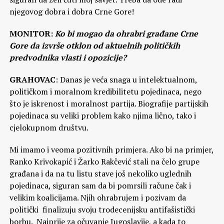
njegovog dobra i dobra Crne Gore!
MONITOR:
Ko bi mogao da ohrabri građane Crne
Gore da izvrše otklon od aktuelnih političkih
predvodnika vlasti i opozicije?
GRAHOVAC
: Danas je veća snaga u intelektualnom,
političkom i moralnom kredibilitetu pojedinaca, nego
što je iskrenost i moralnost partija. Biografije partijskih
pojedinaca su veliki problem kako njima lično, tako i
cjelokupnom društvu.
Mi imamo i veoma pozitivnih primjera. Ako bi na primjer,
Ranko Krivokapić i Žarko Rakčević stali na čelo grupe
građana i da na tu listu stave još nekoliko uglednih
pojedinaca, siguran sam da bi pomrsili račune čak i
velikim koalicijama. Njih ohrabrujem i pozivam da
politički finalizuju svoju trodecenijsku antifašistički
borbu. Najprije za očuvanje Jugoslavije, a kada to