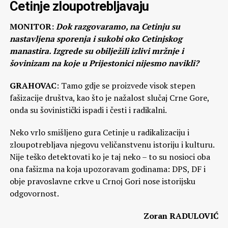
Cetinje zloupotrebljavaju
MONITOR:
Dok razgovaramo, na Cetinju su
nastavljena sporenja i sukobi oko Cetinjskog
manastira. Izgrede su obilježili izlivi mržnje i
šovinizam na koje u Prijestonici nijesmo navikli?
GRAHOVAC
: Tamo gdje se proizvede visok stepen
fašizacije društva, kao što je nažalost slučaj Crne Gore,
onda su šovinistički ispadi i česti i radikalni.
Neko vrlo smišljeno gura Cetinje u radikalizaciju i
zloupotrebljava njegovu veličanstvenu istoriju i kulturu.
Nije teško detektovati ko je taj neko – to su nosioci oba
ona fašizma na koja upozoravam godinama: DPS, DF i
obje pravoslavne crkve u Crnoj Gori nose istorijsku
odgovornost.
Zoran RADULOVIĆ