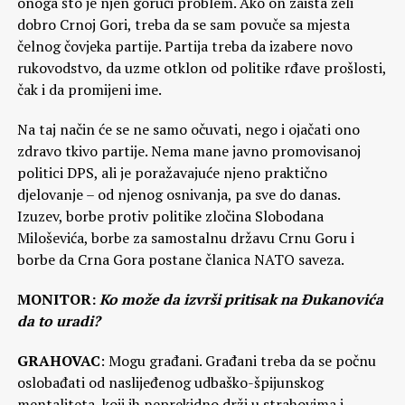
onoga što je njen gorući problem. Ako on zaista želi
dobro Crnoj Gori, treba da se sam povuče sa mjesta
čelnog čovjeka partije. Partija treba da izabere novo
rukovodstvo, da uzme otklon od politike rđave prošlosti,
čak i da promijeni ime.
Na taj način će se ne samo očuvati, nego i ojačati ono
zdravo tkivo partije. Nema mane javno promovisanoj
politici DPS, ali je poražavajuće njeno praktično
djelovanje – od njenog osnivanja, pa sve do danas.
Izuzev, borbe protiv politike zločina Slobodana
Miloševića, borbe za samostalnu državu Crnu Goru i
borbe da Crna Gora postane članica NATO saveza.
MONITOR:
Ko može da izvrši pritisak na Đukanovića
da to uradi?
GRAHOVAC
: Mogu građani. Građani treba da se počnu
oslobađati od naslijeđenog udbaško-špijunskog
mentaliteta, koji ih neprekidno drži u strahovima i