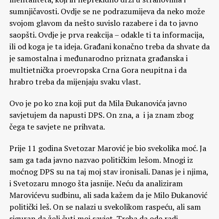
sumnjičavosti. Ovdje se ne podrazumijeva da neko može
svojom glavom da nešto suvislo razabere i da to javno
saopšti. Ovdje je prva reakcija – odakle ti ta informacija,
ili od koga je ta ideja. Građani konačno treba da shvate da
je samostalna i međunarodno priznata građanska i
multietnička proevropska Crna Gora neupitna i da
hrabro treba da mijenjaju svaku vlast.
Ovo je po ko zna koji put da Mila Đukanovića javno
savjetujem da napusti DPS. On zna, a i ja znam zbog
čega te savjete ne prihvata.
Prije 11 godina Svetozar Marović je bio svekolika moć. Ja
sam ga tada javno nazvao političkim lešom. Mnogi iz
moćnog DPS su na taj moj stav ironisali. Danas je i njima,
i Svetozaru mnogo šta jasnije. Neću da analiziram
Marovićevu sudbinu, ali sada kažem da je Milo Đukanović
politički leš. On se nalazi u svekolikom raspeću, ali sam
siguran da želi čuti moj savjet. Treba da ode radi