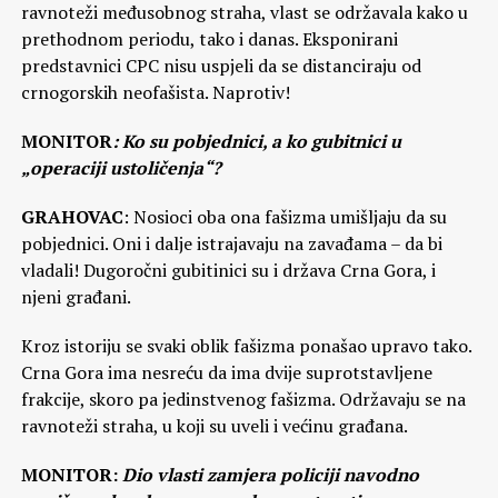
ravnoteži međusobnog straha, vlast se održavala kako u
prethodnom periodu, tako i danas. Eksponirani
predstavnici CPC nisu uspjeli da se distanciraju od
crnogorskih neofašista. Naprotiv!
MONITOR
: Ko su pobjednici, a ko gubitnici u
„operaciji ustoličenja“?
GRAHOVAC
: Nosioci oba ona fašizma umišljaju da su
pobjednici. Oni i dalje istrajavaju na zavađama – da bi
vladali! Dugoročni gubitinici su i država Crna Gora, i
njeni građani.
Kroz istoriju se svaki oblik fašizma ponašao upravo tako.
Crna Gora ima nesreću da ima dvije suprotstavljene
frakcije, skoro pa jedinstvenog fašizma. Održavaju se na
ravnoteži straha, u koji su uveli i većinu građana.
MONITOR:
Dio vlasti zamjera policiji navodno