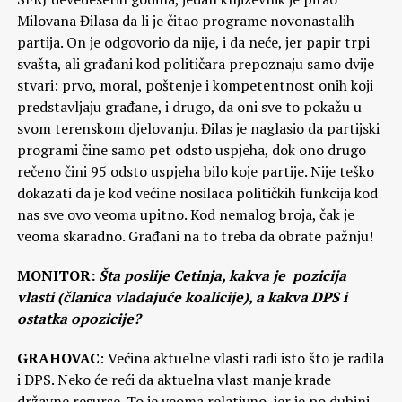
Milovana Đilasa da li je čitao programe novonastalih
partija. On je odgovorio da nije, i da neće, jer papir trpi
svašta, ali građani kod političara prepoznaju samo dvije
stvari: prvo, moral, poštenje i kompetentnost onih koji
predstavljaju građane, i drugo, da oni sve to pokažu u
svom terenskom djelovanju. Đilas je naglasio da partijski
programi čine samo pet odsto uspjeha, dok ono drugo
rečeno čini 95 odsto uspjeha bilo koje partije. Nije teško
dokazati da je kod većine nosilaca političkih funkcija kod
nas sve ovo veoma upitno. Kod nemalog broja, čak je
veoma skaradno. Građani na to treba da obrate pažnju!
MONITOR:
Šta poslije Cetinja, kakva je pozicija
vlasti (članica vladajuće koalicije), a kakva DPS i
ostatka opozicije?
GRAHOVAC
: Većina aktuelne vlasti radi isto što je radila
i DPS. Neko će reći da aktuelna vlast manje krade
državne resurse. To je veoma relativno, jer je po dubini