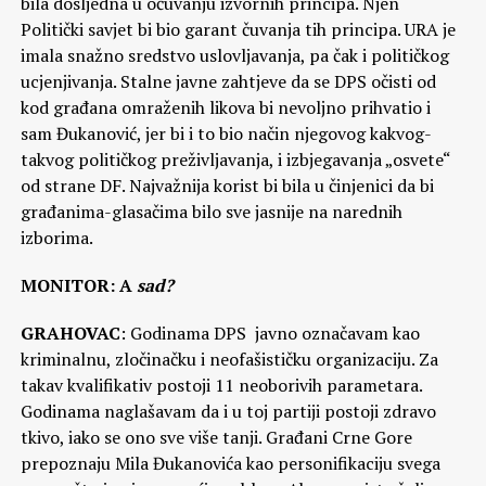
bila dosljedna u očuvanju izvornih principa. Njen
Politički savjet bi bio garant čuvanja tih principa. URA je
imala snažno sredstvo uslovljavanja, pa čak i političkog
ucjenjivanja. Stalne javne zahtjeve da se DPS očisti od
kod građana omraženih likova bi nevoljno prihvatio i
sam Đukanović, jer bi i to bio način njegovog kakvog-
takvog političkog preživljavanja, i izbjegavanja „osvete“
od strane DF. Najvažnija korist bi bila u činjenici da bi
građanima-glasačima bilo sve jasnije na narednih
izborima.
MONITOR: A
sad?
GRAHOVAC
: Godinama DPS javno označavam kao
kriminalnu, zločinačku i neofašističku organizaciju. Za
takav kvalifikativ postoji 11 neoborivih parametara.
Godinama naglašavam da i u toj partiji postoji zdravo
tkivo, iako se ono sve više tanji. Građani Crne Gore
prepoznaju Mila Đukanovića kao personifikaciju svega