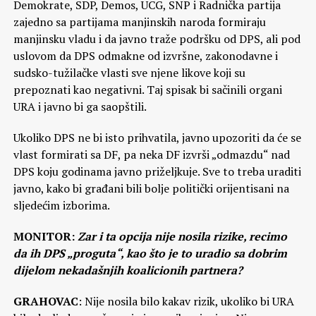
Demokrate, SDP, Demos, UCG, SNP i Radnička partija
zajedno sa partijama manjinskih naroda formiraju
manjinsku vladu i da javno traže podršku od DPS, ali pod
uslovom da DPS odmakne od izvršne, zakonodavne i
sudsko-tužilačke vlasti sve njene likove koji su
prepoznati kao negativni. Taj spisak bi sačinili organi
URA i javno bi ga saopštili.
Ukoliko DPS ne bi isto prihvatila, javno upozoriti da će se
vlast formirati sa DF, pa neka DF izvrši „odmazdu“ nad
DPS koju godinama javno priželjkuje. Sve to treba uraditi
javno, kako bi građani bili bolje politički orijentisani na
sljedećim izborima.
MONITOR:
Zar i ta opcija nije nosila rizike, recimo
da ih DPS „proguta“, kao što je to uradio sa dobrim
dijelom nekadašnjih koalicionih partnera?
GRAHOVAC
: Nije nosila bilo kakav rizik, ukoliko bi URA