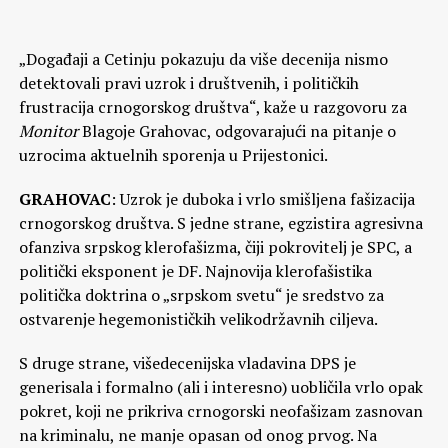
„Događaji a Cetinju pokazuju da više decenija nismo
detektovali pravi uzrok i društvenih, i političkih
frustracija crnogorskog društva“, kaže u razgovoru za
Monitor
Blagoje Grahovac, odgovarajući na pitanje o
uzrocima aktuelnih sporenja u Prijestonici.
GRAHOVAC
: Uzrok je duboka i vrlo smišljena fašizacija
crnogorskog društva. S jedne strane, egzistira agresivna
ofanziva srpskog klerofašizma, čiji pokrovitelj je SPC, a
politički eksponent je DF. Najnovija klerofašistika
politička doktrina o „srpskom svetu“ je sredstvo za
ostvarenje hegemonističkih velikodržavnih ciljeva.
S druge strane, višedecenijska vladavina DPS je
generisala i formalno (ali i interesno) uobličila vrlo opak
pokret, koji ne prikriva crnogorski neofašizam zasnovan
na kriminalu, ne manje opasan od onog prvog. Na