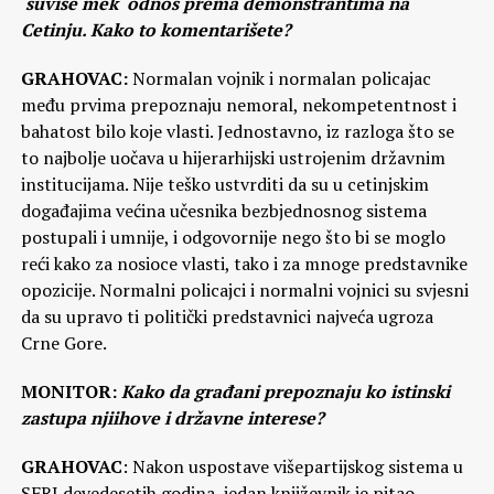
suviše mek odnos prema demonstrantima na
Cetinju. Kako to komentarišete?
GRAHOVAC:
Normalan vojnik i normalan policajac
među prvima prepoznaju nemoral, nekompetentnost i
bahatost bilo koje vlasti. Jednostavno, iz razloga što se
to najbolje uočava u hijerarhijski ustrojenim državnim
institucijama. Nije teško ustvrditi da su u cetinjskim
događajima većina učesnika bezbjednosnog sistema
postupali i umnije, i odgovornije nego što bi se moglo
reći kako za nosioce vlasti, tako i za mnoge predstavnike
opozicije. Normalni policajci i normalni vojnici su svjesni
da su upravo ti politički predstavnici najveća ugroza
Crne Gore.
MONITOR:
Kako da građani prepoznaju ko istinski
zastupa njiihove i državne interese?
GRAHOVAC
: Nakon uspostave višepartijskog sistema u
SFRJ devedesetih godina, jedan književnik je pitao