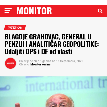
INTERVJU
BLAGOJE GRAHOVAC, GENERAL U
PENZIJI I ANALITIČAR GEOPOLITIKE:
Udaljiti DPS i DF od vlasti
Objavljeno prije
5 godina
na
16 Septembra, 2021
Objavio:
Monitor online