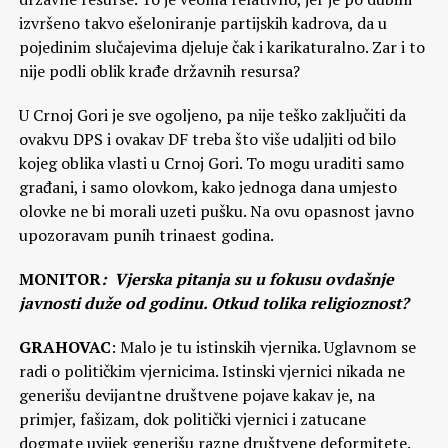
izvršeno takvo ešeloniranje partijskih kadrova, da u
pojedinim slučajevima djeluje čak i karikaturalno. Zar i to
nije podli oblik krađe državnih resursa?
U Crnoj Gori je sve ogoljeno, pa nije teško zaključiti da
ovakvu DPS i ovakav DF treba što više udaljiti od bilo
kojeg oblika vlasti u Crnoj Gori. To mogu uraditi samo
građani, i samo olovkom, kako jednoga dana umjesto
olovke ne bi morali uzeti pušku. Na ovu opasnost javno
upozoravam punih trinaest godina.
MONITOR
: Vjerska pitanja su u fokusu ovdašnje
javnosti duže od godinu. Otkud tolika religioznost?
GRAHOVAC
: Malo je tu istinskih vjernika. Uglavnom se
radi o političkim vjernicima. Istinski vjernici nikada ne
generišu devijantne društvene pojave kakav je, na
primjer, fašizam, dok politički vjernici i zatucane
dogmate uvijek generišu razne društvene deformitete.