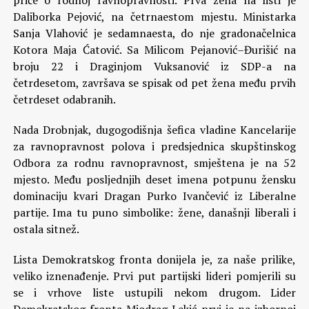
priče o rodnoj ravnopravnosti. Prva žena na listi je
Daliborka Pejović, na četrnaestom mjestu. Ministarka
Sanja Vlahović je sedamnaesta, do nje gradonačelnica
Kotora Maja Ćatović. Sa Milicom Pejanović–Đurišić na
broju 22 i Draginjom Vuksanović iz SDP-a na
četrdesetom, završava se spisak od pet žena među prvih
četrdeset odabranih.
Nada Drobnjak, dugogodišnja šefica vladine Kancelarije
za ravnopravnost polova i predsjednica skupštinskog
Odbora za rodnu ravnopravnost, smještena je na 52
mjesto. Među posljednjih deset imena potpunu žensku
dominaciju kvari Dragan Purko Ivančević iz Liberalne
partije. Ima tu puno simbolike: žene, današnji liberali i
ostala sitnež.
Lista Demokratskog fronta donijela je, za naše prilike,
veliko iznenađenje. Prvi put partijski lideri pomjerili su
se i vrhove liste ustupili nekom drugom. Lider