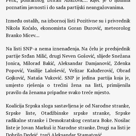
Perić, politikolog Dritan Abazović… Riječ je o ljudima
poznatim javnosti i do sada partijski neangažovanima.
Između ostalih, na izbornoj listi Pozitivne su i privrednik
Nikola Koćalo, ekonomista Goran Đurović, meteorolog
Branko Micev…
Na listi SNP-a nema iznenađenja. Na čelu je predsjednik
partije Srđan Milić, drugi Neven Gošović, slijede Snežana
Jonica, Milorad Bakić, Aleksandar Damjanović, Zdenka
Popović, Vasilije Lalošević, Velizar Kaluđerović, Obrad
Gojković, Nataša Vuković. SNP je jedina partija koja je,
umjesto rješenja o trećini žena na listi, primijenila
pravilo da ženama pripadne svako treće mjesto.
Koalicija Srpska sloga sastavljena je od Narodne stranke,
Srpske liste, Otadžbinske srpske stranke, Srpske
radikalne stranke i Demokratskog centara Boke. Nosilac
liste je Jovan Markuš iz Narodne stranke. Drugi na listi je
Dobrilo Dedeić, treći Aleksandar Stamatović.