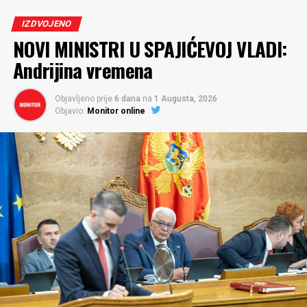
IZDVOJENO
NOVI MINISTRI U SPAJIĆEVOJ VLADI:
Andrijina vremena
Objavljeno prije
6 dana
na
1 Augusta, 2026
Objavio:
Monitor online