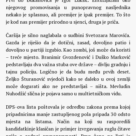
Prvi do Đukanovića je Igor Lukšić. Entuzijazam oko
njegovog promovisanja u punopravnog nasljednika
nekako je splasnuo, ali premijer je ipak premijer. To što
je kod nas premijer prirodno u sjenci, druga je priča.
Čaršija je silno naglabala o sudbini Svetozara Marovića.
Gazda je riješio da je dotični, zasad, dovoljno patio i
dovoljno u partiji izgubio. Kao zombi, još može da koristi
– treće mjesto. Branimir Gvozdenović i Duško Marković
pedstavljaju dva važna stuba ove države – divlju gradnju i
tajnu policiju. Logično je da budu među prvih deset.
Željko Šturanović svjedoči kako se daleko u ovoj zemlji
može dogurati ako ne predstavljaš – ništa. Mevludin
Nuhodžić slična je pojava samo u multietničkom vidu.
DPS-ova lista poštovala je odredbu zakona prema kojoj
pripadnicima manje zastupljenog pola pripada 30 odsto
mjesta na listama. Način na koji su rasporedili
kandidatkinje klasičan je primjer izvrgavanja ruglu čitave