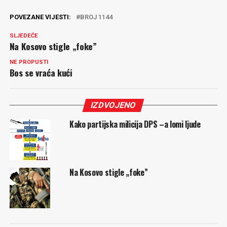
POVEZANE VIJESTI:
BROJ 1144
SLJEDEĆE
Na Kosovo stigle „foke”
NE PROPUSTI
Bos se vraća kući
IZDVOJENO
Kako partijska milicija DPS –a lomi ljude
Na Kosovo stigle „foke”