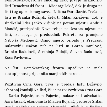
Demokratskog fronta Miodrag Lekić prvi je na izbornoj
listi Demokratski front – Miodrag Lekić, dok je druga na
listi tog opozicionog saveza Ljiljana Đurašković. Treća na
listi je Branka Bošnjak, četvrti Milan Knežević, dok je
sindikalni lider Janko Vučinić na petom mjestu. Andrija
Mandić, predsjednik Nove tek je na šestom mjestu na
listi, iza njega je predsjednik Pokreta za promjene
Nebojša Medojević. Osmo mjesto pripalo je Predragu
Bulatoviću. Nakon njih na listi su Goran Danilović,
Branko Radulović, Strahinja Bulajić, Slaven Radunović,
Koča Pavlović…
Na listi Demokratskog fronta upadljiva je mala
zastupljenost pripadnika manjinskih naroda.
Pozitivna Crna Gora prva je predala listu Državnoj
izbornoj komisiji Na listi, čiji je naziv Pozitivna Crna Gora
– Darko Pajović, osim Pajovića, nalaze se i advokatica
Azra Jasavić, ekonomista Mladen Bojanić, profesor Srđan