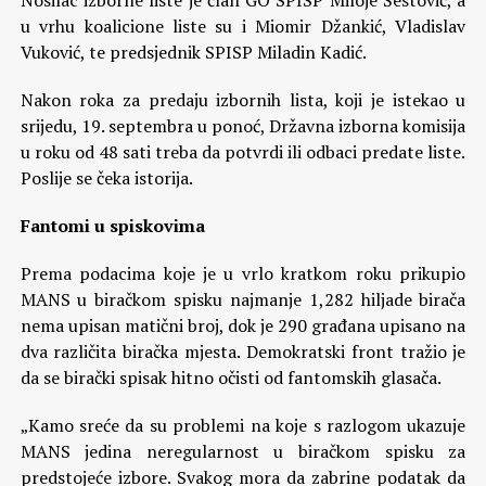
Nosilac izborne liste je član GO SPISP Miloje Šestović, a
u vrhu koalicione liste su i Miomir Džankić, Vladislav
Vuković, te predsjednik SPISP Miladin Kadić.
Nakon roka za predaju izbornih lista, koji je istekao u
srijedu, 19. septembra u ponoć, Državna izborna komisija
u roku od 48 sati treba da potvrdi ili odbaci predate liste.
Poslije se čeka istorija.
Fantomi u spiskovima
Prema podacima koje je u vrlo kratkom roku prikupio
MANS u biračkom spisku najmanje 1,282 hiljade birača
nema upisan matični broj, dok je 290 građana upisano na
dva različita biračka mjesta. Demokratski front tražio je
da se birački spisak hitno očisti od fantomskih glasača.
„Kamo sreće da su problemi na koje s razlogom ukazuje
MANS jedina neregularnost u biračkom spisku za
predstojeće izbore. Svakog mora da zabrine podatak da