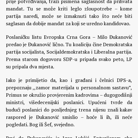
prije potvrđivanja, traži pismena saglasnost da prihvata
mandat. Tu se može kriti leglo zloupotrebe – kome
partija naredi, može se izmaknuti tako što neće biti
saglasan da dobije mandat za koji se uredno kandidovao.
Poslaničku listu Evropska Crna Gora – Milo Đukanović
predao je Đukanović lično. Tu koaliciju čine Demokratska
partija socijalista, Socijaldemokratska i Liberalna partija.
Prema starom dogovoru SDP-u pripada svako peto, LP
su pripala dva mjesta.
Iako je primijetio da, kao i građani i čelnici DPS-a,
prepoznaju ,,zamor materijala u personalnom sastavu”,
Primus se okružio provjerenim kadrovima – dugogodišnji
ministri, višedecenijski poslanici. Upućeni tvrde da
budući poslanici do posljednjeg trena nijesu znali kakav
raspored je Đukanović smislio – hoće li ih, ili neće
pogledati. Bog ili Šef, svejedno.