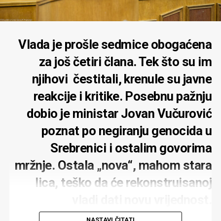
Vlada je prošle sedmice obogaćena
za još četiri člana. Tek što su im
njihovi čestitali, krenule su javne
reakcije i kritike. Posebnu pažnju
dobio je ministar Jovan Vučurović
poznat po negiranju genocida u
Srebrenici i ostalim govorima
mržnje. Ostala „nova“, mahom stara
lica, teško da će rekonstruisanoj
vladi dati novu vrijednost.
Zadovoljstvo je predsjednika
NASTAVI ČITATI