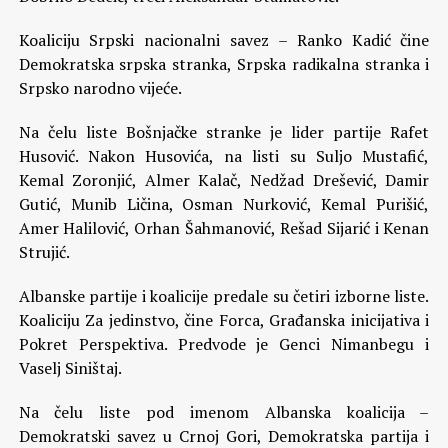
Koaliciju Srpski nacionalni savez – Ranko Kadić čine
Demokratska srpska stranka, Srpska radikalna stranka i
Srpsko narodno vijeće.
Na čelu liste Bošnjačke stranke je lider partije Rafet
Husović. Nakon Husovića, na listi su Suljo Mustafić,
Kemal Zoronjić, Almer Kalač, Nedžad Drešević, Damir
Gutić, Munib Ličina, Osman Nurković, Kemal Purišić,
Amer Halilović, Orhan Šahmanović, Rešad Sijarić i Kenan
Strujić.
Albanske partije i koalicije predale su četiri izborne liste.
Koaliciju Za jedinstvo, čine Forca, Građanska inicijativa i
Pokret Perspektiva. Predvode je Genci Nimanbegu i
Vaselj Siništaj.
Na čelu liste pod imenom Albanska koalicija –
Demokratski savez u Crnoj Gori, Demokratska partija i