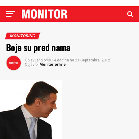
MONITORING
Boje su pred nama
Objavljeno prije
14 godina
na
21 Septembra, 2012
Objavio:
Monitor online