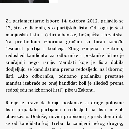
Za parlamentarne izbore 14. oktobra 2012. prijavilo se
13, što koalicionih, što partijskih lista. Od toga je šest
manjinskih lista – četiri albanske, bošnjačka i hrvatska.
Na prethodnim izborima građani su birali između
šesnaest partija i koalicija.
Zbog izmjena u zakonu,
redosljed kandidata za odbornike i poslanike bitno je
značajniji nego ranije. Mandati koje je lista dobila
dodjeljuju se kandidatima prema redosljedu na izbornoj
listi. „Ako odborniku, odnosno poslaniku prestane
mandat izabraće se onaj kandidat koji je sljedeći prema
redosljedu na izbornoj listi”, piše u Zakonu.
Ranije je pravo da biraju poslanike sa druge polovine
liste pripadalo partijama i redosljed na listi nije ih
obavezivao. Doduše, novim propisom je predviđeno i da
se od kandidata koji treba da zamijeni nekog drugog,