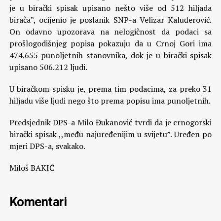
je u birački spisak upisano nešto više od 512 hiljada
birača”, ocijenio je poslanik SNP-a Velizar Kaluđerović.
On odavno upozorava na nelogičnost da podaci sa
prošlogodišnjeg popisa pokazuju da u Crnoj Gori ima
474.655 punoljetnih stanovnika, dok je u birački spisak
upisano 506.212 ljudi.
U biračkom spisku je, prema tim podacima, za preko 31
hiljadu više ljudi nego što prema popisu ima punoljetnih.
Predsjednik DPS-a Milo Đukanović tvrdi da je crnogorski
birački spisak ,,među najuređenijim u svijetu”. Uređen po
mjeri DPS-a, svakako.
Miloš BAKIĆ
Komentari