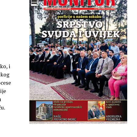
ko, i
čkog
ocese
ije
u
u.