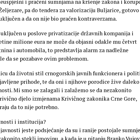
 neuspješni i praćeni sumnjama na kršenje zakona i korupc
Željezare, pa do tendera za valorizaciju Buljarice, gotovo
 uključen a da on nije bio praćen kontraverzama.
o uključen u poslove privatizacije državnih kompanija i
setine milione eura ne može da objasni odakle mu četvrt
nina i automobila, to predstavlja alarm za nadležne
rale da se pozabave ovim problemom.
u da životni stil crnogorskih javnih funkcionera i polit
javljene prihode, te da oni i njihove porodice žive daleko
nosti. Mi smo se zalagali i zalažemo se da nezakonito
krivično djelo izmjenama Krivičnog zakonika Crne Gore,
raju da to nije potrebno.
osti i institucija?
vnosti jeste podsjećanje da su i ranije postojale sumnje
zakonito stekli imovinu, a kada je u pitanju Branko Vujov