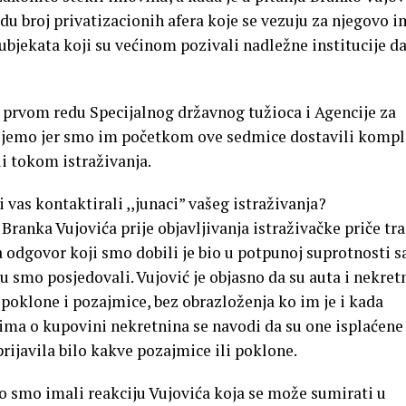
idu broj privatizacionih afera koje se vezuju za njegovo i
subjekata koji su većinom pozivali nadležne institucije da
u prvom redu Specijalnog državnog tužioca i Agencije za
kujemo jer smo im početkom ove sedmice dostavili komp
i tokom istraživanja.
 vas kontaktirali ,,junaci” vašeg istraživanja?
anka Vujovića prije objavljivanja istraživačke priče tra
a odgovor koji smo dobili je bio u potpunoj suprotnosti s
mo posjedovali. Vujović je objasno da su auta i nekret
z poklone i pozajmice, bez obrazloženja ko im je i kada
ima o kupovini nekretnina se navodi da su one isplaćene
 prijavila bilo kakve pozajmice ili poklone.
o smo imali reakciju Vujovića koja se može sumirati u