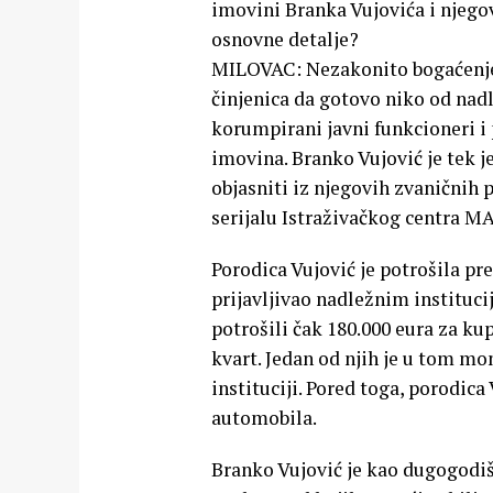
imovini Branka Vujovića i njegov
osnovne detalje?
MILOVAC: Nezakonito bogaćenje n
činjenica da gotovo niko od nadl
korumpirani javni funkcioneri i
imovina. Branko Vujović je tek j
objasniti iz njegovih zvaničnih 
serijalu Istraživačkog centra M
Porodica Vujović je potrošila pr
prijavljivao nadležnim instituc
potrošili čak 180.000 eura za k
kvart. Jedan od njih je u tom mo
instituciji. Pored toga, porodica
automobila.
Branko Vujović je kao dugogodišn