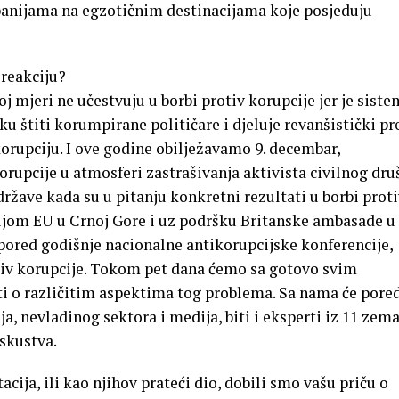
nijama na egzotičnim destinacijama koje posjeduju
reakciju?
 mjeri ne učestvuju u borbi protiv korupcije jer je siste
u štiti korumpirane političare i djeluje revanšistički p
orupciju. I ove godine obilježavamo 9. decembar,
rupcije u atmosferi zastrašivanja aktivista civilnog dru
države kada su u pitanju konkretni rezultati u borbi prot
cijom EU u Crnoj Gore i uz podršku Britanske ambasade u
pored godišnje nacionalne antikorupcijske konferencije,
tiv korupcije. Tokom pet dana ćemo sa gotovo svim
i o različitim aspektima tog problema. Sa nama će pore
a, nevladinog sektora i medija, biti i eksperti iz 11 zema
iskustva.
ija, ili kao njihov prateći dio, dobili smo vašu priču o