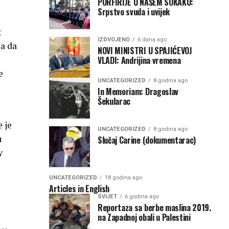
PORFIRIJE U NAŠEM SOKAKU:
Srpstvo svuda i uvijek
t
IZDVOJENO
6 dana ago
ka da
NOVI MINISTRI U SPAJIĆEVOJ
VLADI: Andrijina vremena
e
UNCATEGORIZED
8 godina ago
In Memoriam: Dragoslav
Šekularac
 je
UNCATEGORIZED
8 godina ago
u
Slučaj Carine (dokumentarac)
y
UNCATEGORIZED
18 godina ago
Articles in English
SVIJET
6 godina ago
Reportaza sa berbe maslina 2019.
na Zapadnoj obali u Palestini