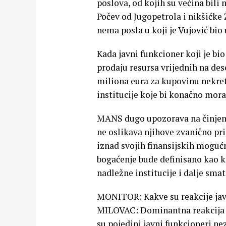
poslova, od kojih su većina bili
Počev od Jugopetrola i nikšićke 
nema posla u koji je Vujović bio
Kada javni funkcioner koji je bi
prodaju resursa vrijednih na de
miliona eura za kupovinu nekret
institucije koje bi konačno mo
MANS dugo upozorava na činjenic
ne oslikava njihove zvanično pri
iznad svojih finansijskih moguć
bogaćenje bude definisano kao 
nadležne institucije i dalje smat
MONITOR: Kakve su reakcije javn
MILOVAC: Dominantna reakcija ja
su pojedini javni funkcioneri ne