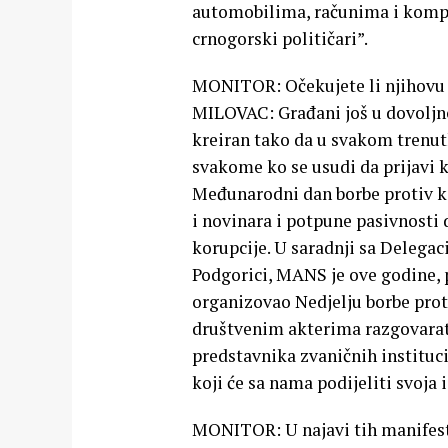
automobilima, računima i kompa
crnogorski političari”.
MONITOR: Očekujete li njihovu 
MILOVAC: Građani još u dovoljnoj
kreiran tako da u svakom trenutk
svakome ko se usudi da prijavi k
Međunarodni dan borbe protiv ko
i novinara i potpune pasivnosti 
korupcije. U saradnji sa Delega
Podgorici, MANS je ove godine, 
organizovao Nedjelju borbe pro
društvenim akterima razgovarat
predstavnika zvaničnih institucij
koji će sa nama podijeliti svoja 
MONITOR: U najavi tih manifestac