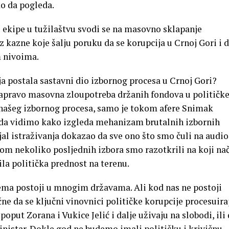
o da pogleda.
e ekipe u tužilaštvu svodi se na masovno sklapanje
 kazne koje šalju poruku da se korupcija u Crnoj Gori i d
m nivoima.
a postala sastavni dio izbornog procesa u Crnoj Gori?
zapravo masovna zloupotreba držanih fondova u političk
io našeg izbornog procesa, samo je tokom afere Snimak
e da vidimo kako izgleda mehanizam brutalnih izbornih
al istraživanja dokazao da sve ono što smo čuli na audio
kom nekoliko posljednih izbora smo razotkrili na koji na
ila politička prednost na terenu.
ema postoji u mnogim državama. Ali kod nas ne postoji
učne da se ključni vinovnici političke korupcije procesuira
put Zorana i Vukice Jelić i dalje uživaju na slobodi, ili
istar. Dokle god ne budemo imali političku i krivičnu