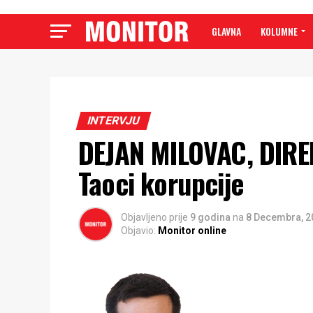
GLAVNA
KOLUMNE
INTERVJU
DEJAN MILOVAC, DIR
Taoci korupcije
Objavljeno prije
9 godina
na
8 Decembra, 2
Objavio:
Monitor online