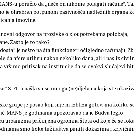
 MANS-u poručio da ,,neće on nikome polagati račune”. T
no je ohrabren potpunom pasivnošću nadležnih organa ko
ticanja imovine.
novni odgovor na prozivke o zloupotrebama položaja,
ne. Zašto je to tako?
dosta” je nešto na šta funkcioneri očigledno računaju. Z
le da afere utihnu nakon nekoliko dana, ali i nas iz civil
 vršimo pritisak na institucije da se ovakvi slučajevi hit
 SDT-a našla su se mnoga (ne)djela na koja ste ukaziv
e grupe je posao koji nije ni izbliza gotov, ma koliko s
vić. MANS je godinama upozoravao da je Budva leglo
oru urbanizma pričinjena ogromna šteta od koje će se lok
odinama smo fioke tužilaštva punili dokazima i krivični