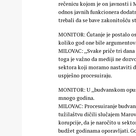
rečenicu kojom je on javnosti i
odnos javnih funkcionera dodat
trebali da se bave zakonitošću s
MONITOR: Ćutanje je postalo os
koliko god one bile argumentova
MILOVAC: ,,Svake priče tri dana 
toga je važno da mediji ne dozvo
sektora koji moramo nastaviti da
uspješno procesuiraju.
MONITOR: U ,,budvanskom opusu”
mnogo godina.
MILOVAC: Procesuiranje budvansk
tužilaštvu dičili slučajem Maro
korupcije, da je naročito u sekt
budžet godinama oporavljati. G