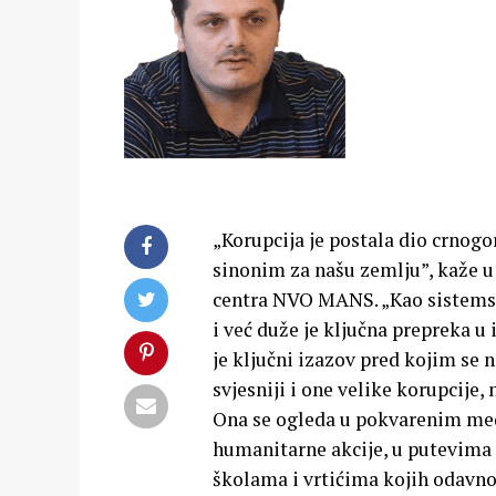
„Korupcija je postala dio crnog
sinonim za našu zemlju”, kaže u
centra NVO MANS. „Kao sistemska
i već duže je ključna prepreka u
je ključni izazov pred kojim se 
svjesniji i one velike korupcije
Ona se ogleda u pokvarenim med
humanitarne akcije, u putevima 
školama i vrtićima kojih odavno