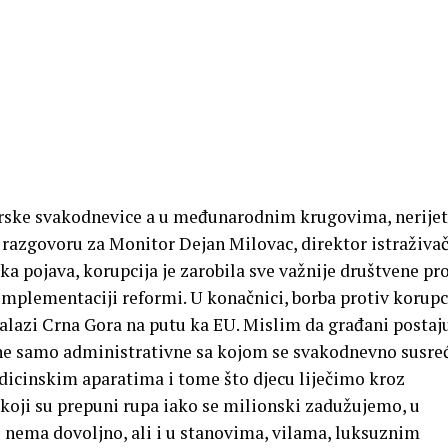
orske svakodnevice a u međunarodnim krugovima, nerijet
 razgovoru za Monitor Dejan Milovac, direktor istraživa
 pojava, korupcija je zarobila sve važnije društvene pr
 implementaciji reformi. U konačnici, borba protiv korupc
nalazi Crna Gora na putu ka EU. Mislim da građani postaj
, ne samo administrativne sa kojom se svakodnevno susreć
icinskim aparatima i tome što djecu liječimo kroz
koji su prepuni rupa iako se milionski zadužujemo, u
 nema dovoljno, ali i u stanovima, vilama, luksuznim