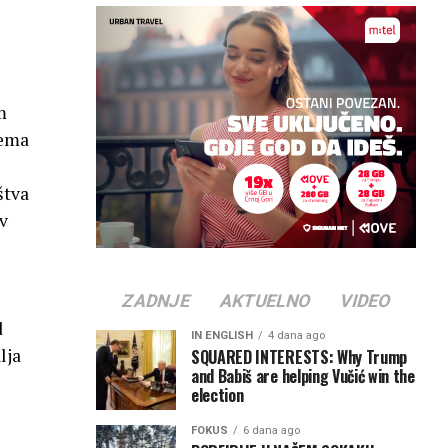
m
rema
štva
iv
ZADNJE
AKTUELNO
VIDEO
d
IN ENGLISH
4 dana ago
lja
SQUARED INTERESTS: Why Trump
and Babiš are helping Vučić win the
election
FOKUS
6 dana ago