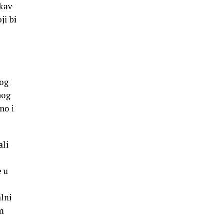
akav
ji bi
bog
nog
no i
ali
e u
alni
m