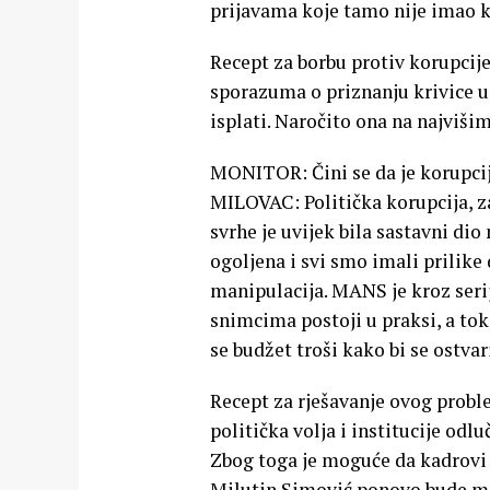
prijavama koje tamo nije imao k
Recept za borbu protiv korupcij
sporazuma o priznanju krivice uz
isplati. Naročito ona na najviši
MONITOR: Čini se da je korupcij
MILOVAC: Politička korupcija, 
svrhe je uvijek bila sastavni d
ogoljena i svi smo imali prilik
manipulacija. MANS je kroz serij
snimcima postoji u praksi, a to
se budžet troši kako bi se ostvar
Recept za rješavanje ovog probl
politička volja i institucije odl
Zbog toga je moguće da kadrovi po
Milutin Simović ponovo bude min