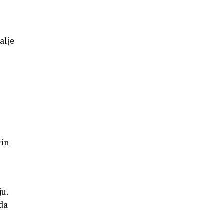
alje
e
čin
ju.
 da