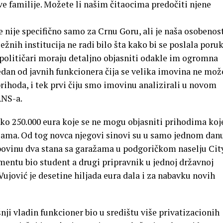
e familije. Možete li našim čitaocima predočiti njene
ije specifično samo za Crnu Goru, ali je naša osobenos
ežnih institucija ne radi bilo šta kako bi se poslala poru
 političari moraju detaljno objasniti odakle im ogromna
edan od javnih funkcionera čija se velika imovina ne mož
prihoda, i tek prvi čiju smo imovinu analizirali u novom
ANS-a.
eko 250.000 eura koje se ne mogu objasniti prihodima koje
ijama. Od tog novca njegovi sinovi su u samo jednom dan
upovinu dva stana sa garažama u podgoričkom naselju Cit
mentu bio student a drugi pripravnik u jednoj državnoj
 Vujović je desetine hiljada eura dala i za nabavku novih
ji vladin funkcioner bio u središtu više privatizacionih