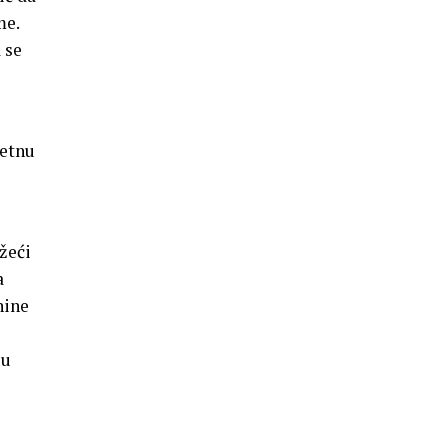
me.
 se
letnu
žeći
a
nine
 u