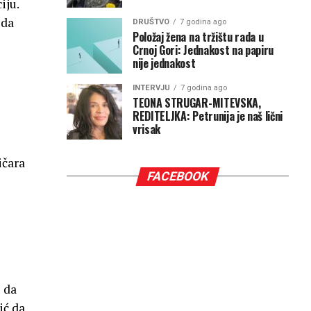
iju.
 da
DRUŠTVO
7 godina ago
Položaj žena na tržištu rada u
Crnoj Gori: Jednakost na papiru
nije jednakost
INTERVJU
7 godina ago
TEONA STRUGAR-MITEVSKA,
REDITELJKA: Petrunija je naš lični
vrisak
ičara
FACEBOOK
 da
ić da