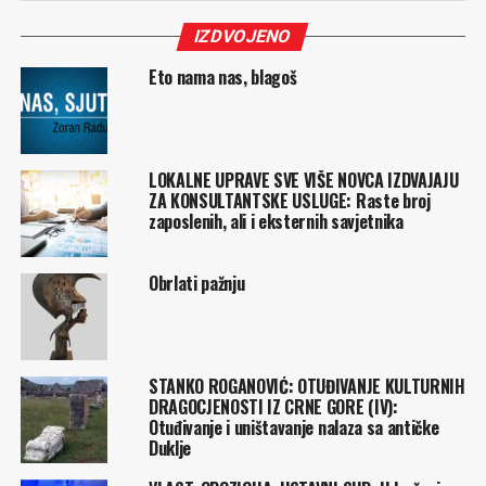
IZDVOJENO
Eto nama nas, blagoš
LOKALNE UPRAVE SVE VIŠE NOVCA IZDVAJAJU
ZA KONSULTANTSKE USLUGE: Raste broj
zaposlenih, ali i eksternih savjetnika
Obrlati pažnju
STANKO ROGANOVIĆ: OTUĐIVANJE KULTURNIH
DRAGOCJENOSTI IZ CRNE GORE (IV):
Otuđivanje i uništavanje nalaza sa antičke
Duklje