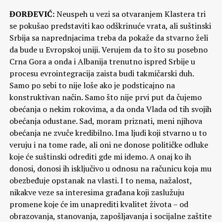
ĐORĐEVIĆ:
Neuspeh u vezi sa otvaranjem Klastera tri
se pokušao predstaviti kao odškrinuće vrata, ali suštinski
Srbija sa naprednjacima treba da pokaže da stvarno želi
da bude u Evropskoj uniji. Verujem da to što su posebno
Crna Gora a onda i Albanija trenutno ispred Srbije u
procesu evrointegracija zaista budi takmičarski duh.
Samo po sebi to nije loše ako je podsticajno na
konstruktivan način. Samo što nije prvi put da čujemo
obećanja o nekim rokovima, a da onda Vlada od tih svojih
obećanja odustane. Sad, moram priznati, meni njihova
obećanja ne zvuče kredibilno. Ima ljudi koji stvarno u to
veruju i na tome rade, ali oni ne donose političke odluke
koje će suštinski odrediti gde mi idemo. A onaj ko ih
donosi, donosi ih isključivo u odnosu na računicu koja mu
obezbeđuje opstanak na vlasti. I to nema, nažalost,
nikakve veze sa interesima građana koji zaslužuju
promene koje će im unaprediti kvalitet života – od
obrazovanja, stanovanja, zapošljavanja i socijalne zaštite