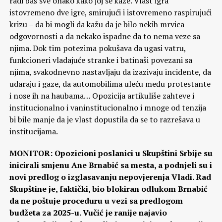
radi baš sve onako kako joj se kaže. Vlast igra
istovremeno dve igre, smirujući i istovremeno raspirujući
krizu – da bi mogli da kažu da je bilo nekih mrvica
odgovornosti a da nekako ispadne da to nema veze sa
njima. Dok tim potezima pokušava da ugasi vatru,
funkcioneri vladajuće stranke i batinaši povezani sa
njima, svakodnevno nastavljaju da izazivaju incidente, da
udaraju i gaze, da automobilima uleću među protestante
i nose ih na haubama… Opozicija artikuliše zahteve i
institucionalno i vaninstitucionalno i mnoge od tenzija
bi bile manje da je vlast dopustila da se to razrešava u
institucijama.
MONITOR: Opozicioni poslanici u Skupštini Srbije su
inicirali smjenu Ane Brnabić sa mesta, a podnjeli su i
novi predlog o izglasavanju nepovjerenja Vladi. Rad
Skupštine je, faktički, bio blokiran odlukom Brnabić
da ne poštuje proceduru u vezi sa predlogom
budžeta za 2025-u. Vučić je ranije najavio