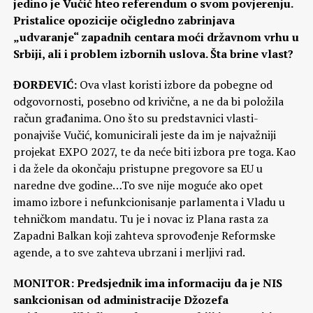
jedino je Vučić hteo referendum o svom povjerenju.
Pristalice opozicije očigledno zabrinjava
„udvaranje“ zapadnih centara moći državnom vrhu u
Srbiji, ali i problem izbornih uslova. Šta brine vlast?
ĐORĐEVIĆ:
Ova vlast koristi izbore da pobegne od
odgovornosti, posebno od krivične, a ne da bi položila
račun građanima. Ono što su predstavnici vlasti-
ponajviše Vučić, komunicirali jeste da im je najvažniji
projekat EXPO 2027, te da neće biti izbora pre toga. Kao
i da žele da okončaju pristupne pregovore sa EU u
naredne dve godine…To sve nije moguće ako opet
imamo izbore i nefunkcionisanje parlamenta i Vladu u
tehničkom mandatu. Tu je i novac iz Plana rasta za
Zapadni Balkan koji zahteva sprovođenje Reformske
agende, a to sve zahteva ubrzani i merljivi rad.
MONITOR: Predsjednik ima informaciju da je NIS
sankcionisan od administracije Džozefa