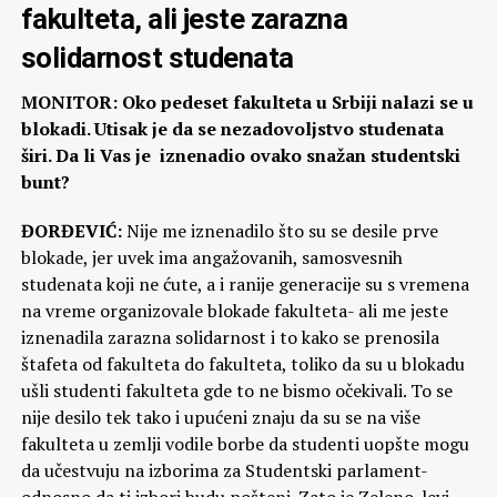
fakulteta, ali jeste zarazna
solidarnost studenata
MONITOR: Oko pedeset fakulteta u Srbiji nalazi se u
blokadi. Utisak je da se nezadovoljstvo studenata
širi. Da li Vas je iznenadio ovako snažan studentski
bunt?
ĐORĐEVIĆ:
Nije me iznenadilo što su se desile prve
blokade, jer uvek ima angažovanih, samosvesnih
studenata koji ne ćute, a i ranije generacije su s vremena
na vreme organizovale blokade fakulteta- ali me jeste
iznenadila zarazna solidarnost i to kako se prenosila
štafeta od fakulteta do fakulteta, toliko da su u blokadu
ušli studenti fakulteta gde to ne bismo očekivali. To se
nije desilo tek tako i upućeni znaju da su se na više
fakulteta u zemlji vodile borbe da studenti uopšte mogu
da učestvuju na izborima za Studentski parlament-
odnosno da ti izbori budu pošteni. Zato je Zeleno-levi