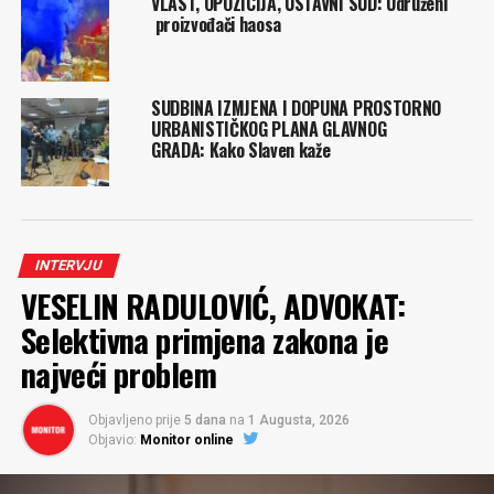
VLAST, OPOZICIJA, USTAVNI SUD: Udruženi
proizvođači haosa
SUDBINA IZMJENA I DOPUNA PROSTORNO
URBANISTIČKOG PLANA GLAVNOG
GRADA: Kako Slaven kaže
INTERVJU
VESELIN RADULOVIĆ, ADVOKAT:
Selektivna primjena zakona je
najveći problem
Objavljeno prije
5 dana
na
1 Augusta, 2026
Objavio:
Monitor online