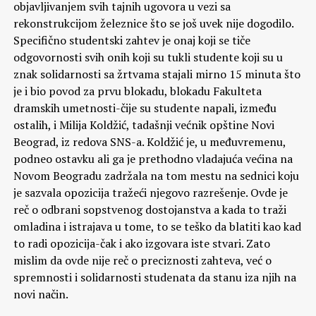
objavljivanjem svih tajnih ugovora u vezi sa
rekonstrukcijom železnice što se još uvek nije dogodilo.
Specifično studentski zahtev je onaj koji se tiče
odgovornosti svih onih koji su tukli studente koji su u
znak solidarnosti sa žrtvama stajali mirno 15 minuta što
je i bio povod za prvu blokadu, blokadu Fakulteta
dramskih umetnosti-čije su studente napali, između
ostalih, i Milija Koldžić, tadašnji većnik opštine Novi
Beograd, iz redova SNS-a. Koldžić je, u međuvremenu,
podneo ostavku ali ga je prethodno vladajuća većina na
Novom Beogradu zadržala na tom mestu na sednici koju
je sazvala opozicija tražeći njegovo razrešenje. Ovde je
reč o odbrani sopstvenog dostojanstva a kada to traži
omladina i istrajava u tome, to se teško da blatiti kao kad
to radi opozicija-čak i ako izgovara iste stvari. Zato
mislim da ovde nije reč o preciznosti zahteva, već o
spremnosti i solidarnosti studenata da stanu iza njih na
novi način.