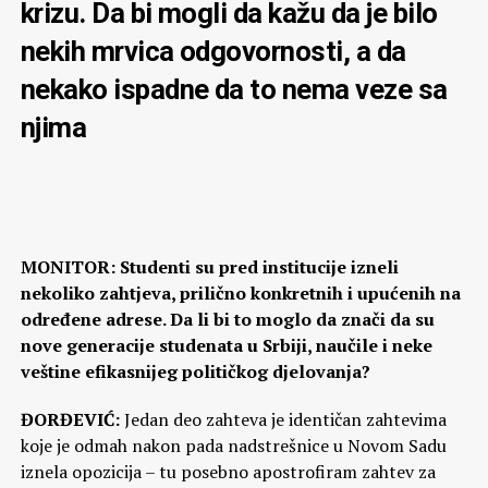
krizu. Da bi mogli da kažu da je bilo
nekih mrvica odgovornosti, a da
nekako ispadne da to nema veze sa
njima
MONITOR: Studenti su pred institucije izneli
nekoliko zahtjeva, prilično konkretnih i upućenih na
određene adrese. Da li bi to moglo da znači da su
nove generacije studenata u Srbiji, naučile i neke
veštine efikasnijeg političkog djelovanja?
ĐORĐEVIĆ:
Jedan deo zahteva je identičan zahtevima
koje je odmah nakon pada nadstrešnice u Novom Sadu
iznela opozicija – tu posebno apostrofiram zahtev za