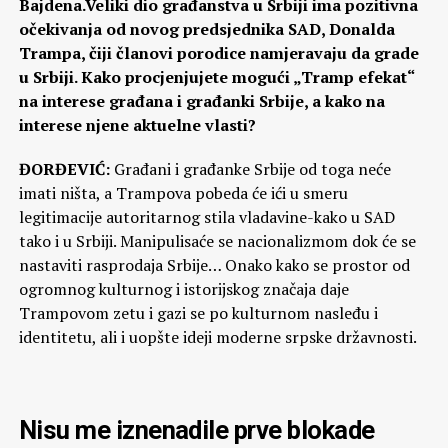
Bajdena.Veliki dio građanstva u Srbiji ima pozitivna
očekivanja od novog predsjednika SAD, Donalda
Trampa, čiji članovi porodice namjeravaju da grade
u Srbiji. Kako procjenjujete mogući „Tramp efekat“
na interese građana i građanki Srbije, a kako na
interese njene aktuelne vlasti?
ĐORĐEVIĆ:
Građani i građanke Srbije od toga neće
imati ništa, a Trampova pobeda će ići u smeru
legitimacije autoritarnog stila vladavine-kako u SAD
tako i u Srbiji. Manipulisaće se nacionalizmom dok će se
nastaviti rasprodaja Srbije… Onako kako se prostor od
ogromnog kulturnog i istorijskog značaja daje
Trampovom zetu i gazi se po kulturnom nasleđu i
identitetu, ali i uopšte ideji moderne srpske državnosti.
Nisu me iznenadile prve blokade