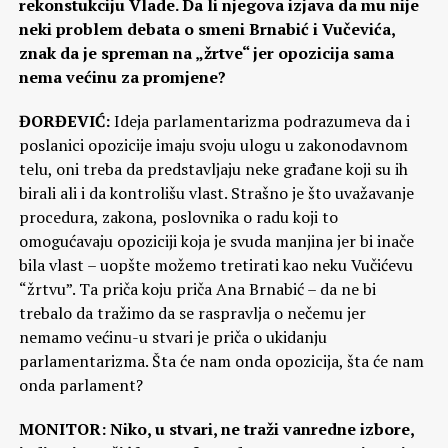
rekonstukciju Vlade. Da li njegova izjava da mu nije
neki problem debata o smeni Brnabić i Vučevića,
znak da je spreman na „žrtve“ jer opozicija sama
nema većinu za promjene?
ĐORĐEVIĆ:
Ideja parlamentarizma podrazumeva da i
poslanici opozicije imaju svoju ulogu u zakonodavnom
telu, oni treba da predstavljaju neke građane koji su ih
birali ali i da kontrolišu vlast. Strašno je što uvažavanje
procedura, zakona, poslovnika o radu koji to
omogućavaju opoziciji koja je svuda manjina jer bi inače
bila vlast – uopšte možemo tretirati kao neku Vučićevu
“žrtvu”. Ta priča koju priča Ana Brnabić – da ne bi
trebalo da tražimo da se raspravlja o nečemu jer
nemamo većinu-u stvari je priča o ukidanju
parlamentarizma. Šta će nam onda opozicija, šta će nam
onda parlament?
MONITOR: Niko, u stvari, ne traži vanredne izbore,