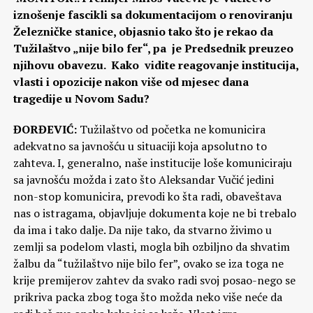
iznošenje fascikli sa dokumentacijom o renoviranju
Železničke stanice, objasnio tako što je rekao da
Tužilaštvo „nije bilo fer“, pa je Predsednik preuzeo
njihovu obavezu. Kako vidite reagovanje institucija,
vlasti i opozicije nakon više od mjesec dana
tragedije u Novom Sadu?
ĐORĐEVIĆ:
Tužilaštvo od početka ne komunicira
adekvatno sa javnošću u situaciji koja apsolutno to
zahteva. I, generalno, naše institucije loše komuniciraju
sa javnošću možda i zato što Aleksandar Vučić jedini
non-stop komunicira, prevodi ko šta radi, obaveštava
nas o istragama, objavljuje dokumenta koje ne bi trebalo
da ima i tako dalje. Da nije tako, da stvarno živimo u
zemlji sa podelom vlasti, mogla bih ozbiljno da shvatim
žalbu da “tužilaštvo nije bilo fer”, ovako se iza toga ne
krije premijerov zahtev da svako radi svoj posao-nego se
prikriva packa zbog toga što možda neko više neće da