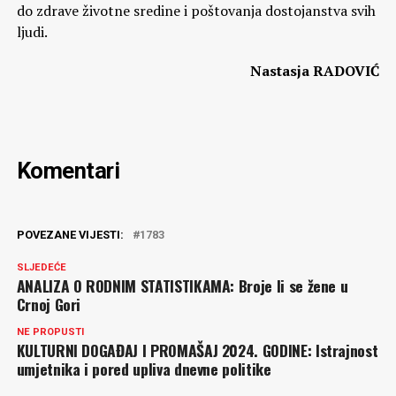
do zdrave životne sredine i poštovanja dostojanstva svih
ljudi.
Nastasja RADOVIĆ
Komentari
POVEZANE VIJESTI:
1783
SLJEDEĆE
ANALIZA O RODNIM STATISTIKAMA: Broje li se žene u
Crnoj Gori
NE PROPUSTI
KULTURNI DOGAĐAJ I PROMAŠAJ 2024. GODINE: Istrajnost
umjetnika i pored upliva dnevne politike