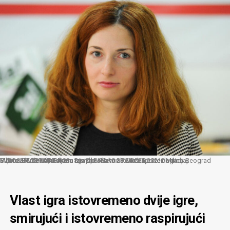
Mesto: BEOGRADDatum: Sun Dec 12 10:36:24 CET 2021Dogadjaj: EVROSERVIS/KVAKA 23 - izjava FoNetu aktivistkinje Ne davimo Beograd Biljane Đorđević, u okviru serijala Kvaka 23.Fotoreporter: Milica VučkovićLičnosti: Biljana DjordjevićIzvor: FoNet
Vlast igra istovremeno dvije igre,
smirujući i istovremeno raspirujući