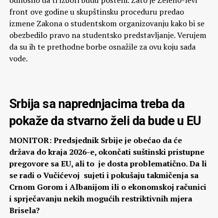
front ove godine u skupštinsku proceduru predao
izmene Zakona o studentskom organizovanju kako bi se
obezbedilo pravo na studentsko predstavljanje. Verujem
da su ih te prethodne borbe osnažile za ovu koju sada
vode.
Srbija sa naprednjacima treba da
pokaže da stvarno želi da bude u EU
MONITOR: Predsjednik Srbije je obećao da će
država do kraja 2026-e, okončati suštinski pristupne
pregovore sa EU, ali to je dosta problematično. Da li
se radi o Vučićevoj sujeti i pokušaju takmičenja sa
Crnom Gorom i Albanijom ili o ekonomskoj računici
i sprječavanju nekih mogućih restriktivnih mjera
Brisela?