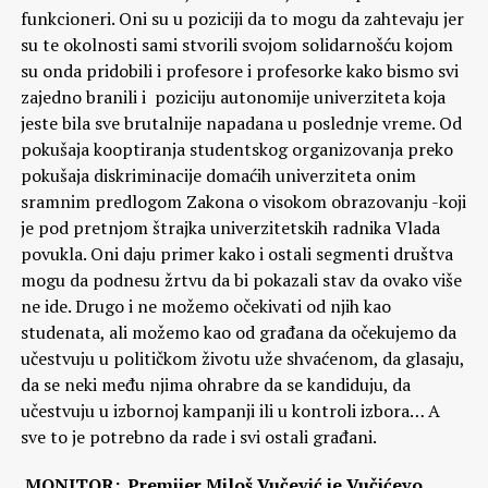
funkcioneri. Oni su u poziciji da to mogu da zahtevaju jer
su te okolnosti sami stvorili svojom solidarnošću kojom
su onda pridobili i profesore i profesorke kako bismo svi
zajedno branili i poziciju autonomije univerziteta koja
jeste bila sve brutalnije napadana u poslednje vreme. Od
pokušaja kooptiranja studentskog organizovanja preko
pokušaja diskriminacije domaćih univerziteta onim
sramnim predlogom Zakona o visokom obrazovanju -koji
je pod pretnjom štrajka univerzitetskih radnika Vlada
povukla. Oni daju primer kako i ostali segmenti društva
mogu da podnesu žrtvu da bi pokazali stav da ovako više
ne ide. Drugo i ne možemo očekivati od njih kao
studenata, ali možemo kao od građana da očekujemo da
učestvuju u političkom životu uže shvaćenom, da glasaju,
da se neki među njima ohrabre da se kandiduju, da
učestvuju u izbornoj kampanji ili u kontroli izbora… A
sve to je potrebno da rade i svi ostali građani.
MONITOR:. Premijer Miloš Vučević je Vučićevo