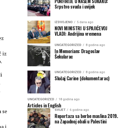
PORFIRIJE U NAŠEM SOKAKU:
Srpstvo svuda i uvijek
IZDVOJENO
5 dana ago
NOVI MINISTRI U SPAJIĆEVOJ
VLADI: Andrijina vremena
ez
UNCATEGORIZED
8 godina ago
In Memoriam: Dragoslav
 iz
Šekularac
.
UNCATEGORIZED
8 godina ago
di
Slučaj Carine (dokumentarac)
h
h
UNCATEGORIZED
18 godina ago
Articles in English
a se
SVIJET
6 godina ago
Reportaza sa berbe maslina 2019.
na Zapadnoj obali u Palestini
a i