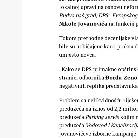
lokalnoj upravi na osnovu nefo
Budva naš grad, DPS
i
Evropskog
Nikole Jovanovića
na funkciji 
Tokom prethodne decenijske vlad
bile su uobičajene kao i praksa 
umjesto novca.
„Kako se DPS primakne opštinsko
stranici odbornika
Đorđa Zeno
negativnih replika predstavnika 
Problem sa nelikvidnošću riješe
preduzeća na iznos od 2,2 milion
preduzeća
Parking servis
kojim r
preduzeća
Vodovod i Kanalizacij
Jovanovićeve izborne kampanje 