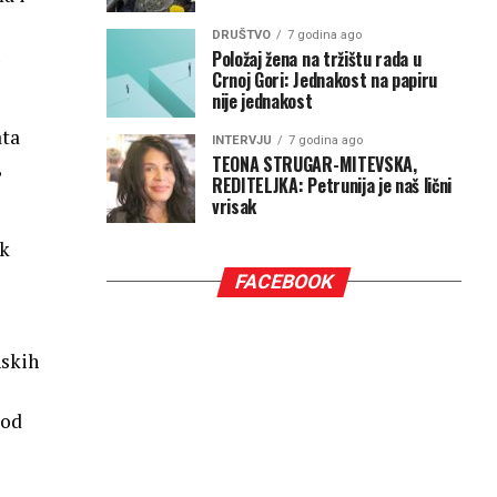
DRUŠTVO
7 godina ago
u
Položaj žena na tržištu rada u
Crnoj Gori: Jednakost na papiru
nije jednakost
ata
INTERVJU
7 godina ago
TEONA STRUGAR-MITEVSKA,
,
REDITELJKA: Petrunija je naš lični
vrisak
uk
FACEBOOK
nskih
 od