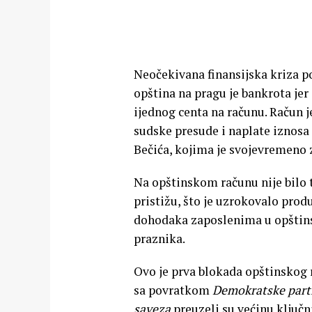
Neočekivana finansijska kriza p
opština na pragu je bankrota jer
ijednog centa na računu. Račun 
sudske presude i naplate iznosa 
Bečića, kojima je svojevremeno
Na opštinskom računu nije bilo t
pristižu, što je uzrokovalo prod
dohodaka zaposlenima u opštins
praznika.
Ovo je prva blokada opštinskog r
sa povratkom
Demokratske partij
saveza
preuzeli su većinu ključ