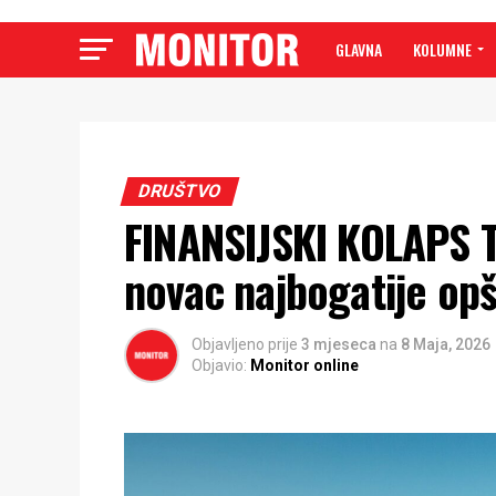
GLAVNA
KOLUMNE
DRUŠTVO
FINANSIJSKI KOLAPS 
novac najbogatije opš
Objavljeno prije
3 mjeseca
na
8 Maja, 2026
Objavio:
Monitor online