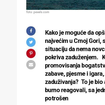
foto: pexels.com
Kako je moguće da opš
najvećim u Crnoj Gori,
situaciju da nema novc
pokriva zaduženjem. K
promovisanja bogatstva 
zabave, pjesme i igara,
zaduživanja? To je bio 
burno reagovali, sa jed
potrošen