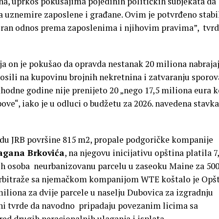
ina, uprkos pokušajima pojedinih političkih subjekata da
a uznemire zaposlene i građane. Ovim je potvrđeno stabi
oran odnos prema zaposlenima i njihovim pravima”, tvrd
ja on je pokušao da opravda nestanak 20 miliona nabraja
osili na kupovinu brojnih nekretnina i zatvaranju sporov
ethodne godine nije prenijeto 20 „nego 17,5 miliona eura k
pove“, iako je u odluci o budžetu za 2026. navedena stavk
radu JRB površine 815 m2, propale podgoričke kompanije
agana Brkovića
, na njegovu inicijativu opština platila 7
nih osoba neurbanizovanu parcelu u zaseoku Maine za 500
arbitraže sa njemačkom kompanijom WTE koštalo je Opš
 miliona za dvije parcele u naselju Dubovica za izgradnju
ni tvrde da navodno pripadaju povezanim licima sa
d drugih neracionalnih ulaganja i isplata.