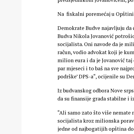
Na fiskalni poremećaj u Opštini 
Demokrate Budve najavljuju da ć
Budva Nikola Jovanović potroši
socijalista. Oni navode da je mil
račun, vodio advokat koji je kum 
milion eura i da je Jovanović t
par mjeseci i to baš na sve najp
podrške’ DPS-a“, ocijenile su D
Iz budvanskog odbora Nove srpsk
da su finansije grada stabilne i 
“Ali samo zato što više nemate 
socijalista kroz milionska pora
jedne od najbogatijih opština do