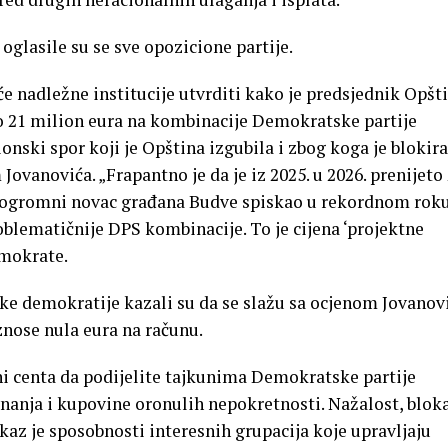
oglasile su se sve opozicione partije.
e nadležne institucije utvrditi kako je predsjednik Opšt
o 21 milion eura na kombinacije Demokratske partije
ionski spor koji je Opština izgubila i zbog koga je blokir
Jovanovića. „Frapantno je da je iz 2025. u 2026. prenijeto
aj ogromni novac građana Budve spiskao u rekordnom rok
roblematičnije DPS kombinacije. To je cijena ‘projektne
emokrate.
e demokratije kazali su da se slažu sa ocjenom Jovanov
iznose nula eura na računu.
ni centa da podijelite tajkunima Demokratske partije
vnanja i kupovine oronulih nepokretnosti. Nažalost, blok
kaz je sposobnosti interesnih grupacija koje upravljaju