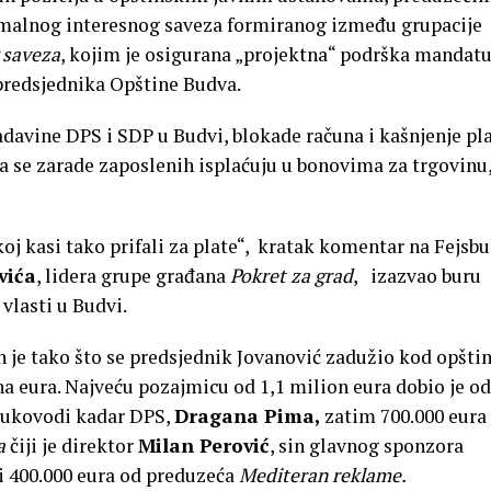
rmalnog interesnog saveza formiranog između grupacije
 saveza
, kojim je osigurana „projektna“ podrška mandat
predsjednika Opštine Budva.
avine DPS i SDP u Budvi, blokade računa i kašnjenje pl
da se zarade zaposlenih isplaćuju u bonovima za trgovinu
j kasi tako prifali za plate“, kratak komentar na Fejsb
vića
, lidera grupe građana
Pokret za grad
, izazvao buru
vlasti u Budvi.
n je tako što se predsjednik Jovanović zadužio kod opšti
a eura. Najveću pozajmicu od 1,1 milion eura dobio je od
ukovodi kadar DPS,
Dragana Pima,
zatim 700.000 eura
a
čiji je direktor
Milan Perović
, sin glavnog sponzora
i 400.000 eura od preduzeća
Mediteran reklame.