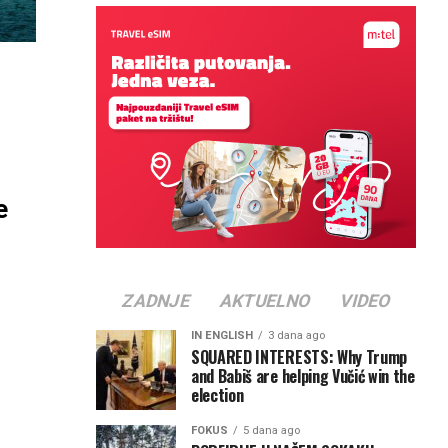
e
ZADNJE
AKTUELNO
VIDEO
IN ENGLISH
3 dana ago
SQUARED INTERESTS: Why Trump
and Babiš are helping Vučić win the
election
FOKUS
5 dana ago