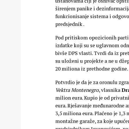
ustanovama čiji je osnivač opšt
širenjem panike i dezinformacij
funkcionisanje sistema i odgov
predsjednik .
Pod pritiskom opozicionih parti
izdatke koji su se uglavnom odn
bivše DPS vlasti. Tvrdi da iz pr
su uloženi u projekte a ne u dže
20 miliona iz prethodne godine.
Potvrdio je da je za oronulu zg
Vektra Montenegro
, vlasnika
Dr
milion eura. Kupio je od privat
eura. Rješavanje međunarodne 
3,5 miliona eura. Plaćeno je 1,3
montažne garaže, za koje upuće
predsjednikom Jovanovićem, pore