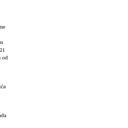
ine
an
 21
u od
ića
ada