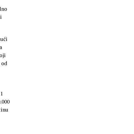
lno
i
jući
a
oji
a od
,1
.000
tinu