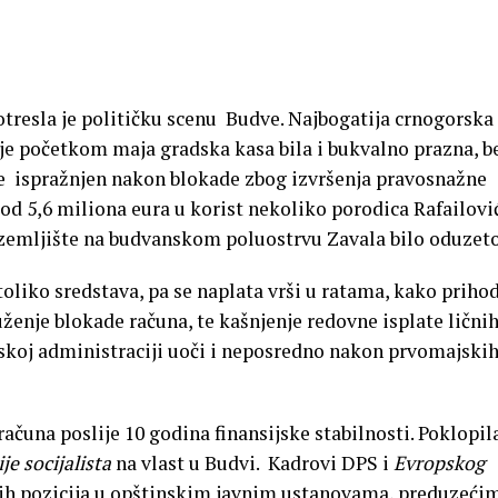
otresla je političku scenu Budve. Najbogatija crnogorska
 je početkom maja gradska kasa bila i bukvalno prazna, b
je ispražnjen nakon blokade zbog izvršenja pravosnažne
od 5,6 miliona eura u korist nekoliko porodica Rafailović
 zemljište na budvanskom poluostrvu Zavala bilo oduzeto
oliko sredstava, pa se naplata vrši u ratama, kako priho
uženje blokade računa, te kašnjenje redovne isplate lični
koj administraciji uoči i neposredno nakon prvomajski
ačuna poslije 10 godina finansijske stabilnosti. Poklopil
e socijalista
na vlast u Budvi. Kadrovi DPS i
Evropskog
nih pozicija u opštinskim javnim ustanovama, preduzećim