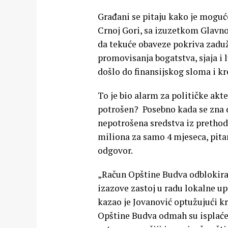
Građani se pitaju kako je moguć
Crnoj Gori, sa izuzetkom Glavno
da tekuće obaveze pokriva zadu
promovisanja bogatstva, sjaja i l
došlo do finansijskog sloma i k
To je bio alarm za političke akte
potrošen? Posebno kada se zna d
nepotrošena sredstva iz prethodn
miliona za samo 4 mjeseca, pita
odgovor.
„Račun Opštine Budva odblokiran
izazove zastoj u radu lokalne up
kazao je Jovanović optužujući k
Opštine Budva odmah su isplaće