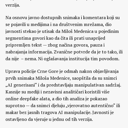
verzija.
Na osnovu javno dostupnih snimaka i komentara koji su
se pojavili u medijima i na društvenim mrežama, dio
javnosti stekao je utisak da Miloš Medenica u pojedinim
segmentima govori kao da čita ili prati unaprijed
pripremljen tekst — zbog načina govora, pauza i
nabrajanja informacija. Zvanične potvrde da je to tako, ili
da nije – nema. Ni oglašavanja institucija tim povodom.
Uprava policije Crne Gore je odmah nakon objavljivanja
prvih snimaka Miloša Medenice, saopštila da su snimci
„AI generisani“ i da predstavljaju manipulativan sadržaj.
Kasnije su mediji i nezavisni analitičari koristili više
online deepfake alata, a dio tih analiza je pokazao
suprotno — da snimci djeluju „vjerovatno autentično“ ili
makar bez jasnih tragova AI manipulacije. Javnosti je
ostavljeno da vjeruje u jednu od tih verzija.