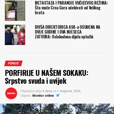
METASTAZA I PARANOJE VUČIĆEVOG REŽIMA:
Šta može Crna Gora očekivati od Velikog
brata
BIVŠA DIREKTORICA ASK-a OSUĐENA NA
DVIJE GODINE I DVA MJESECA
ZATVORA: Oslobođena dijela optužbi
FOKUS
PORFIRIJE U NAŠEM SOKAKU:
Srpstvo svuda i uvijek
Objavljeno prije
5 dana
na
1 Augusta, 2026
Objavio:
Monitor online