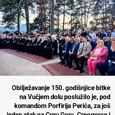
Obilježavanje 150. godišnjice bitke
na Vučjem dolu poslužilo je, pod
komandom Porfirija Perića, za još
jedan atak na Crnu Goru, Crnogorce i