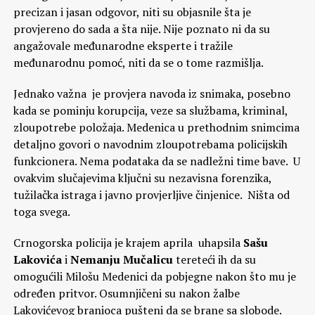
precizan i jasan odgovor, niti su objasnile šta je
provjereno do sada a šta nije. Nije poznato ni da su
angažovale međunarodne eksperte i tražile
međunarodnu pomoć, niti da se o tome razmišlja.
Jednako važna je provjera navoda iz snimaka, posebno
kada se pominju korupcija, veze sa službama, kriminal,
zloupotrebe položaja. Medenica u prethodnim snimcima
detaljno govori o navodnim zloupotrebama policijskih
funkcionera. Nema podataka da se nadležni time bave. U
ovakvim slučajevima ključni su nezavisna forenzika,
tužilačka istraga i javno provjerljive činjenice. Ništa od
toga svega.
Crnogorska policija je krajem aprila uhapsila
Sašu
Lakovića
i
Nemanju Mučalicu
tereteći ih da su
omogućili Milošu Medenici da pobjegne nakon što mu je
određen pritvor. Osumnjičeni su nakon žalbe
Lakovićevog branioca pušteni da se brane sa slobode.