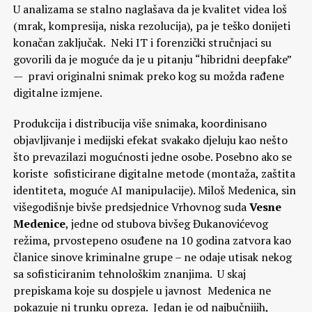
U analizama se stalno naglašava da je kvalitet videa loš
(mrak, kompresija, niska rezolucija), pa je teško donijeti
konačan zaključak. Neki IT i forenzički stručnjaci su
govorili da je moguće da je u pitanju “hibridni deepfake”
— pravi originalni snimak preko kog su možda rađene
digitalne izmjene.
Produkcija i distribucija više snimaka, koordinisano
objavljivanje i medijski efekat svakako djeluju kao nešto
što prevazilazi mogućnosti jedne osobe. Posebno ako se
koriste sofisticirane digitalne metode (montaža, zaštita
identiteta, moguće AI manipulacije). Miloš Medenica, sin
višegodišnje bivše predsjednice Vrhovnog suda
Vesne
Medenice
, jedne od stubova bivšeg Đukanovićevog
režima, prvostepeno osuđene na 10 godina zatvora kao
članice sinove kriminalne grupe – ne odaje utisak nekog
sa sofisticiranim tehnološkim znanjima. U skaj
prepiskama koje su dospjele u javnost Medenica ne
pokazuje ni trunku opreza. Jedan je od najbučnijih,