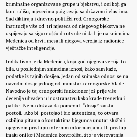
kriminalne organizovane grupe u bjekstvu, i oni koji ga
kontrolišu, mjesecima poigravaju sa državom i vlastima.
Sad diktiraju i dnevno politički red. Crnogorske
institucije više od tri mjeseca od njegovog bjekstva ne
uspijevaju sa sigurnošću da utvrde ni da li je na snimcima
Medenica od krvi i mesa ili njegova verzija iz radionice
vještačke inteligencije.
Indikativno je da Medenica, koja god njegova verzija to
bila, u posljednjim snimcima iznosi, kako sam kaže,
podatke iz tajnih dosijea. Jedan od snimaka odnosi se na
navodni dosije jednog od ministara crnogorske Vlade.
Navodno je taj crnogorski funkcioner još prije više
decenija uhvaćen u inostranstvu kako krade trenerku i
patike. Nema dokaza da pomenuti “dosije” zaista
postoji. Ako bi postojao i bio autentičan, to otvara
ozbiljna pitanja o kontaktima bjegunca unutar službi i
njegovom pristupu internim informacijama. Ili pristup
imaju oni koji Medenicu kontrolišu, što je vjerovatnija