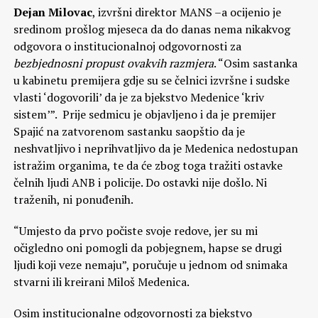
Dejan Milovac
, izvršni direktor MANS –a ocijenio je
sredinom prošlog mjeseca da do danas nema nikakvog
odgovora o institucionalnoj odgovornosti za
bezbjednosni propust ovakvih razmjera
. “Osim sastanka
u kabinetu premijera gdje su se čelnici izvršne i sudske
vlasti ‘dogovorili’ da je za bjekstvo Medenice ‘kriv
sistem’”. Prije sedmicu je objavljeno i da je premijer
Spajić na zatvorenom sastanku saopštio da je
neshvatljivo i neprihvatljivo da je Medenica nedostupan
istražim organima, te da će zbog toga tražiti ostavke
čelnih ljudi ANB i policije. Do ostavki nije došlo. Ni
traženih, ni ponuđenih.
“Umjesto da prvo počiste svoje redove, jer su mi
očigledno oni pomogli da pobjegnem, hapse se drugi
ljudi koji veze nemaju”, poručuje u jednom od snimaka
stvarni ili kreirani Miloš Medenica.
Osim institucionalne odgovornosti za bjekstvo