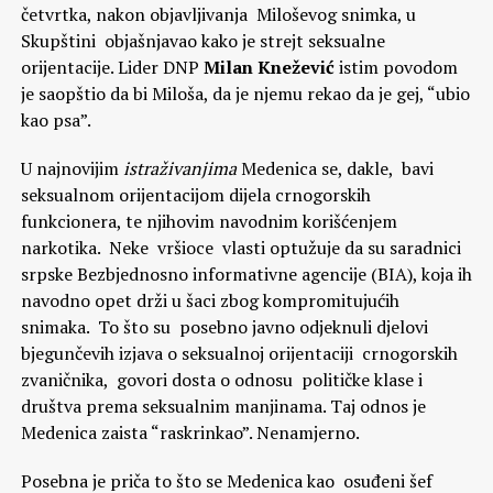
četvrtka, nakon objavljivanja Miloševog snimka, u
Skupštini objašnjavao kako je strejt seksualne
orijentacije. Lider DNP
Milan Knežević
istim povodom
je saopštio da bi Miloša, da je njemu rekao da je gej, “ubio
kao psa”.
U najnovijim
istraživanjima
Medenica se, dakle, bavi
seksualnom orijentacijom dijela crnogorskih
funkcionera, te njihovim navodnim korišćenjem
narkotika. Neke vršioce vlasti optužuje da su saradnici
srpske Bezbjednosno informativne agencije (BIA), koja ih
navodno opet drži u šaci zbog kompromitujućih
snimaka. To što su posebno javno odjeknuli djelovi
bjegunčevih izjava o seksualnoj orijentaciji crnogorskih
zvaničnika, govori dosta o odnosu političke klase i
društva prema seksualnim manjinama. Taj odnos je
Medenica zaista “raskrinkao”. Nenamjerno.
Posebna je priča to što se Medenica kao osuđeni šef