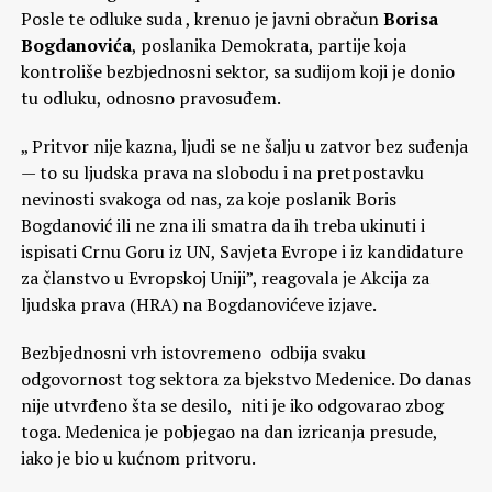
Posle te odluke suda , krenuo je javni obračun
Borisa
Bogdanovića
, poslanika Demokrata, partije koja
kontroliše bezbjednosni sektor, sa sudijom koji je donio
tu odluku, odnosno pravosuđem.
„ Pritvor nije kazna, ljudi se ne šalju u zatvor bez suđenja
— to su ljudska prava na slobodu i na pretpostavku
nevinosti svakoga od nas, za koje poslanik Boris
Bogdanović ili ne zna ili smatra da ih treba ukinuti i
ispisati Crnu Goru iz UN, Savjeta Evrope i iz kandidature
za članstvo u Evropskoj Uniji”, reagovala je Akcija za
ljudska prava (HRA) na Bogdanovićeve izjave.
Bezbjednosni vrh istovremeno odbija svaku
odgovornost tog sektora za bjekstvo Medenice. Do danas
nije utvrđeno šta se desilo, niti je iko odgovarao zbog
toga. Medenica je pobjegao na dan izricanja presude,
iako je bio u kućnom pritvoru.