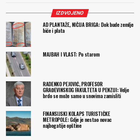
IZDVOJENO
AD PLANTAŽE, NIČIJA BRIGA: Dok bude zemlje
biće i plata
MAJBAH I VLAST: Po starom
RADENKO PEJOVIĆ, PROFESOR
GRAĐEVINSKOG FAKULTETA U PENZIJI: Velje
brdo se može samo u snovima zamisliti
FINANSIJSKI KOLAPS TURISTIČKE
METROPOLE: Gdje je nestao novac
najbogatije opštine