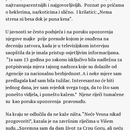
najtransparentnijih i najgovorljivijih. Poznat po pričama
o heklerima, narkoticima i slično. I krilatici: „Nema
stresa ni besa dok je puna kesa“.
U javnosti se često podsjeća i na poruku upozorenja
njegove majke prije presude kojom je osuđena na
deceniju zatvora, kada je u televizijskom intervjuu
saopštila da je imala pristup osjetljivim informacijama.
“Ja sam 13 godina po zakonu isključivo bila nadležna za
potpisivanja mjera tajnog nadzora koje su dolazile od
Agencije za nacionalnu bezbjednost. A i neke mjere sam
predlagala kad sam bila tužilac. Interesantno će biti
jednog dana, jer sam svjedok svega toga, da to što sam
ponešto vidjela, i ponešto kažem.” Njene riječi tumačene
su kao poruka upozorenja pravosuđu.
Na kraju se odlučila da ne kaže ništa. “Neće Vesna nikad
progovoriti”, kazala je na završnim riječima u Višem
sudu. „Spremna sam da dam život za Crnu Goru, ali neću