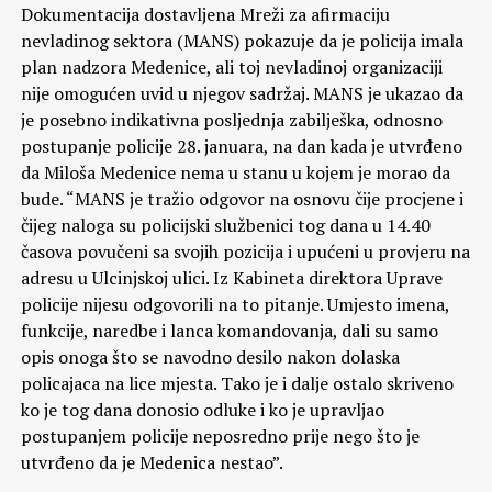
Dokumentacija dostavljena Mreži za afirmaciju
nevladinog sektora (MANS) pokazuje da je policija imala
plan nadzora Medenice, ali toj nevladinoj organizaciji
nije omogućen uvid u njegov sadržaj. MANS je ukazao da
je posebno indikativna posljednja zabilješka, odnosno
postupanje policije 28. januara, na dan kada je utvrđeno
da Miloša Medenice nema u stanu u kojem je morao da
bude. “MANS je tražio odgovor na osnovu čije procjene i
čijeg naloga su policijski službenici tog dana u 14.40
časova povučeni sa svojih pozicija i upućeni u provjeru na
adresu u Ulcinjskoj ulici. Iz Kabineta direktora Uprave
policije nijesu odgovorili na to pitanje. Umjesto imena,
funkcije, naredbe i lanca komandovanja, dali su samo
opis onoga što se navodno desilo nakon dolaska
policajaca na lice mjesta. Tako je i dalje ostalo skriveno
ko je tog dana donosio odluke i ko je upravljao
postupanjem policije neposredno prije nego što je
utvrđeno da je Medenica nestao”.