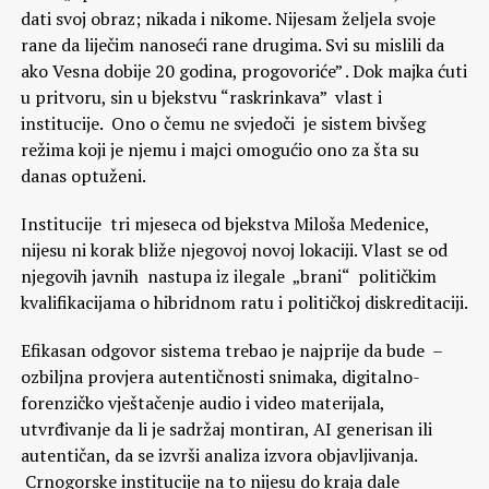
dati svoj obraz; nikada i nikome. Nijesam željela svoje
rane da liječim nanoseći rane drugima. Svi su mislili da
ako Vesna dobije 20 godina, progovoriće” . Dok majka ćuti
u pritvoru, sin u bjekstvu “raskrinkava” vlast i
institucije. Ono o čemu ne svjedoči je sistem bivšeg
režima koji je njemu i majci omogućio ono za šta su
danas optuženi.
Institucije tri mjeseca od bjekstva Miloša Medenice,
nijesu ni korak bliže njegovoj novoj lokaciji. Vlast se od
njegovih javnih nastupa iz ilegale „brani“ političkim
kvalifikacijama o hibridnom ratu i političkoj diskreditaciji.
Efikasan odgovor sistema trebao je najprije da bude –
ozbiljna provjera autentičnosti snimaka, digitalno-
forenzičko vještačenje audio i video materijala,
utvrđivanje da li je sadržaj montiran, AI generisan ili
autentičan, da se izvrši analiza izvora objavljivanja.
Crnogorske institucije na to nijesu do kraja dale