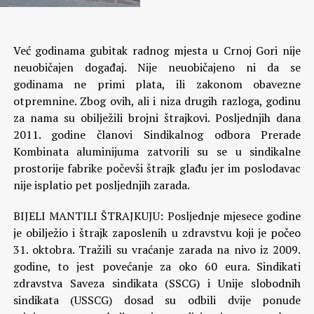
Već godinama gubitak radnog mjesta u Crnoj Gori nije
neuobičajen događaj. Nije neuobičajeno ni da se
godinama ne primi plata, ili zakonom obavezne
otpremnine. Zbog ovih, ali i niza drugih razloga, godinu
za nama su obilježili brojni štrajkovi.
Posljednjih dana
2011. godine članovi Sindikalnog odbora Prerade
Kombinata aluminijuma zatvorili su se u sindikalne
prostorije fabrike počevši štrajk glađu jer im poslodavac
nije isplatio pet posljednjih zarada.
BIJELI MANTILI ŠTRAJKUJU: Posljednje mjesece godine
je obilježio i štrajk zaposlenih u zdravstvu koji je počeo
31. oktobra. Tražili su vraćanje zarada na nivo iz 2009.
godine, to jest povećanje za oko 60 eura. Sindikati
zdravstva Saveza sindikata (SSCG) i Unije slobodnih
sindikata (USSCG) dosad su odbili dvije ponude