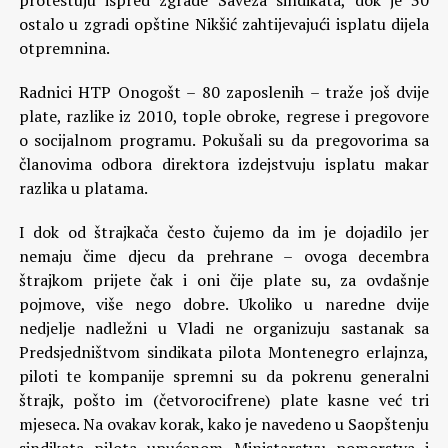
protestuju ispred zgrade Saveza sindikata, dok je 30
ostalo u zgradi opštine Nikšić zahtijevajući isplatu dijela
otpremnina.
Radnici HTP Onogošt – 80 zaposlenih – traže još dvije
plate, razlike iz 2010, tople obroke, regrese i pregovore
o socijalnom programu. Pokušali su da pregovorima sa
članovima odbora direktora izdejstvuju isplatu makar
razlika u platama.
I dok od štrajkača često čujemo da im je dojadilo jer
nemaju čime djecu da prehrane – ovoga decembra
štrajkom prijete čak i oni čije plate su, za ovdašnje
pojmove, više nego dobre. Ukoliko u naredne dvije
nedjelje nadležni u Vladi ne organizuju sastanak sa
Predsjedništvom sindikata pilota Montenegro erlajnza,
piloti te kompanije spremni su da pokrenu generalni
štrajk, pošto im (četvorocifrene) plate kasne već tri
mjeseca. Na ovakav korak, kako je navedeno u Saopštenju