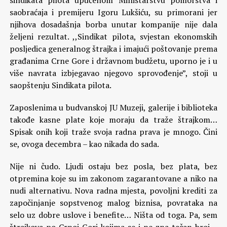
sindikata pilota upućenom Ministarstvu pomorstva i
saobraćaja i premijeru Igoru Lukšiću, su primorani jer
njihova dosadašnja borba unutar kompanije nije dala
željeni rezultat. ,,Sindikat pilota, svjestan ekonomskih
posljedica generalnog štrajka i imajući poštovanje prema
građanima Crne Gore i državnom budžetu, uporno je i u
više navrata izbjegavao njegovo sprovođenje”, stoji u
saopštenju Sindikata pilota.
Zaposlenima u budvanskoj JU Muzeji, galerije i biblioteka
takođe kasne plate koje moraju da traže štrajkom…
Spisak onih koji traže svoja radna prava je mnogo. Čini
se, ovoga decembra – kao nikada do sada.
Nije ni čudo. Ljudi ostaju bez posla, bez plata, bez
otpremina koje su im zakonom zagarantovane a niko na
nudi alternativu. Nova radna mjesta, povoljni krediti za
započinjanje sopstvenog malog biznisa, povrataka na
selo uz dobre uslove i benefite… Ništa od toga. Pa, sem