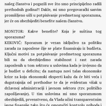
našeg članstva i pogazili sve što smo principijelno radili
prethodnih godina?! Dakle, mi smo pregovarački sasvim
promišljeno ušli u potpisivanje predmetnog sporazuma,
jer će on obezbijediti benefite našem članstvu.
MONITOR: Kakve benefite? Koja je suština tog
sporazuma?
KEKOVIĆ: Sporazum je vezan isključivo za politiku
zarada za zaposlene čije se plate finansiraju iz budžeta.
Ključni motivi za potpisivanje predmetnog sporazuma
bili su da obezbijedimo stabilnost i rast zarada
zaposlenih u tom sektoru u uslovima kada je izvjesno da
je budžet u deficitu; da nastupa novi talas ekonomske
krize za koju ekonomski eksperti kažu da će biti veća i
dugotrajnija od prethodne te da je evidentan višak u
državnoj administraciji i javnom sektoru (tzv. političko
zapošljavanje). U tim uslovima mi smo sporazumom
obezbijedili, prvenstveno, da Vlada učini transparentnim
javne finansije tako što će omogućiti kontrolu prihoda i