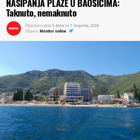
NASIPANJA PLAŽE U BAOŠIĆIMA:
Taknuto, nemaknuto
Objavljeno prije
5 dana
na
1 Augusta, 2026
Objavio:
Monitor online