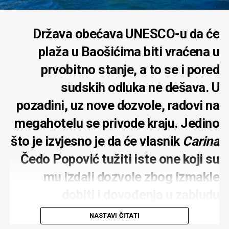
Država obećava UNESCO-u da će
plaža u Baošićima biti vraćena u
prvobitno stanje, a to se i pored
sudskih odluka ne dešava. U
pozadini, uz nove dozvole, radovi na
megahotelu se privode kraju. Jedino
što je izvjesno je da će vlasnik
Carina
Čedo Popović tužiti iste one koji su
mu izdali dozvole zbog izmakle
dobiti i dovođenja u zabludu
NASTAVI ČITATI