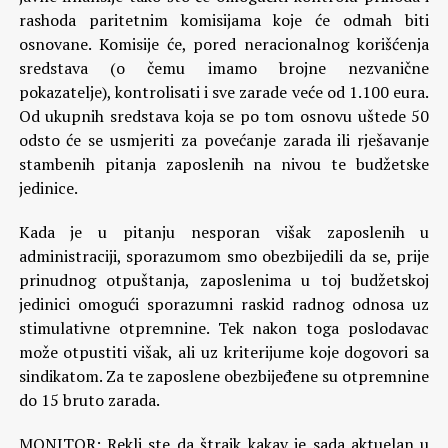
rashoda paritetnim komisijama koje će odmah biti
osnovane. Komisije će, pored neracionalnog korišćenja
sredstava (o čemu imamo brojne nezvanične
pokazatelje), kontrolisati i sve zarade veće od 1.100 eura.
Od ukupnih sredstava koja se po tom osnovu uštede 50
odsto će se usmjeriti za povećanje zarada ili rješavanje
stambenih pitanja zaposlenih na nivou te budžetske
jedinice.
Kada je u pitanju nesporan višak zaposlenih u
administraciji, sporazumom smo obezbijedili da se, prije
prinudnog otpuštanja, zaposlenima u toj budžetskoj
jedinici omogući sporazumni raskid radnog odnosa uz
stimulativne otpremnine. Tek nakon toga poslodavac
može otpustiti višak, ali uz kriterijume koje dogovori sa
sindikatom. Za te zaposlene obezbijeđene su otpremnine
do 15 bruto zarada.
MONITOR: Rekli ste da štrajk kakav je sada aktuelan u