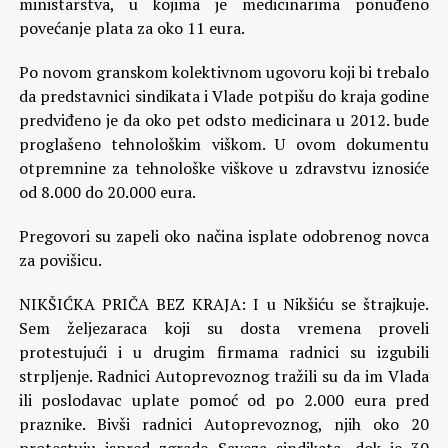
ministarstva, u kojima je medicinarima ponuđeno
povećanje plata za oko 11 eura.
Po novom granskom kolektivnom ugovoru koji bi trebalo
da predstavnici sindikata i Vlade potpišu do kraja godine
predviđeno je da oko pet odsto medicinara u 2012. bude
proglašeno tehnološkim viškom. U ovom dokumentu
otpremnine za tehnološke viškove u zdravstvu iznosiće
od 8.000 do 20.000 eura.
Pregovori su zapeli oko načina isplate odobrenog novca
za povišicu.
NIKŠIĆKA PRIČA BEZ KRAJA: I u Nikšiću se štrajkuje.
Sem željezaraca koji su dosta vremena proveli
protestujući i u drugim firmama radnici su izgubili
strpljenje. Radnici Autoprevoznog tražili su da im Vlada
ili poslodavac uplate pomoć od po 2.000 eura pred
praznike. Bivši radnici Autoprevoznog, njih oko 20