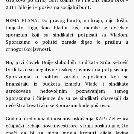
štrajkova po Crnoj Gori kojima se i ne zna tačan broj –
2011. bilo je i – poziva na socijalni bunt.
NEMA PLANA: Do pravog bunta, na kraju, nije došlo.
Umjesto toga, kao hladni tuš, radnike je dočekao
sporazum koji su sindikalci potpisali sa Vladom.
Sporazumu o politici zarada digao je prašinu u
crnogorskoj javnosti.
No, prvi čovjek Unije slobodnih sindikata Srđa Keković
tvrdi kako su negativne reakcije javnosti na potpisivanje
Sporazuma o politici zarada zaposlenih koji se
finansiraju iz budžeta između Vlade i sindikata
uzrokovane nedovoljnim poznavanjem samog
Sporazuma i činjenice da su se sindikati obavezali da
neće štrajkovati ako se Sporazum bude poštovao.
Godina pred nama donosi nova iskušenja. KAP i Željezara
očajnički trebaju nove investitore, struja poskupljuje, što
znači da bi za njom mogla krenuti cijela lavina