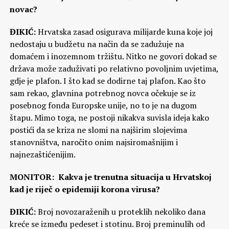
novac?
ĐIKIĆ:
Hrvatska zasad osigurava milijarde kuna koje joj
nedostaju u budžetu na način da se zadužuje na
domaćem i inozemnom tržištu. Nitko ne govori dokad se
država može zaduživati po relativno povoljnim uvjetima,
gdje je plafon. I što kad se dodirne taj plafon. Kao što
sam rekao, glavnina potrebnog novca očekuje se iz
posebnog fonda Europske unije, no to je na dugom
štapu. Mimo toga, ne postoji nikakva suvisla ideja kako
postići da se kriza ne slomi na najširim slojevima
stanovništva, naročito onim najsiromašnijim i
najnezaštićenijim.
MONITOR: Kakva je trenutna situacija u Hrvatskoj
kad je riječ o epidemiji korona virusa?
ĐIKIĆ:
Broj novozaraženih u proteklih nekoliko dana
kreće se između pedeset i stotinu. Broj preminulih od