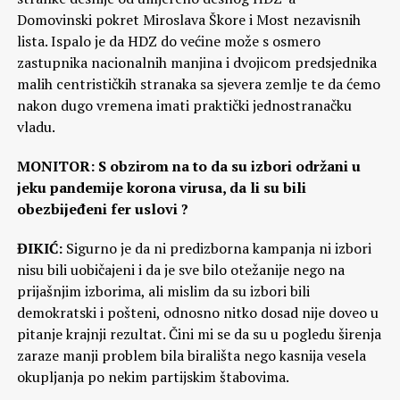
Domovinski pokret Miroslava Škore i Most nezavisnih
lista. Ispalo je da HDZ do većine može s osmero
zastupnika nacionalnih manjina i dvojicom predsjednika
malih centrističkih stranaka sa sjevera zemlje te da ćemo
nakon dugo vremena imati praktički jednostranačku
vladu.
MONITOR: S obzirom na to da su izbori održani u
jeku pandemije korona virusa, da li su bili
obezbijeđeni fer uslovi ?
ĐIKIĆ:
Sigurno je da ni predizborna kampanja ni izbori
nisu bili uobičajeni i da je sve bilo otežanije nego na
prijašnjim izborima, ali mislim da su izbori bili
demokratski i pošteni, odnosno nitko dosad nije doveo u
pitanje krajnji rezultat. Čini mi se da su u pogledu širenja
zaraze manji problem bila birališta nego kasnija vesela
okupljanja po nekim partijskim štabovima.