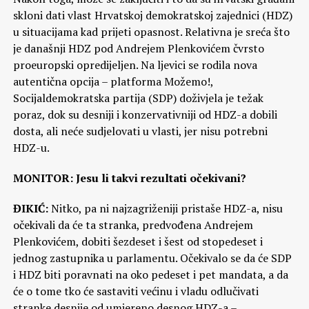
skloni dati vlast Hrvatskoj demokratskoj zajednici (HDZ)
u situacijama kad prijeti opasnost. Relativna je sreća što
je današnji HDZ pod Andrejem Plenkovićem čvrsto
proeuropski opredijeljen. Na ljevici se rodila nova
autentična opcija – platforma Možemo!,
Socijaldemokratska partija (SDP) doživjela je težak
poraz, dok su desniji i konzervativniji od HDZ-a dobili
dosta, ali neće sudjelovati u vlasti, jer nisu potrebni
HDZ-u.
MONITOR: Jesu li takvi rezultati očekivani?
ĐIKIĆ:
Nitko, pa ni najzagriženiji pristaše HDZ-a, nisu
očekivali da će ta stranka, predvođena Andrejem
Plenkovićem, dobiti šezdeset i šest od stopedeset i
jednog zastupnika u parlamentu. Očekivalo se da će SDP
i HDZ biti poravnati na oko pedeset i pet mandata, a da
će o tome tko će sastaviti većinu i vladu odlučivati
stranke desnije od umjereno desnog HDZ-a –