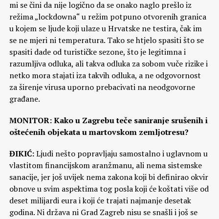
mi se čini da nije logično da se onako naglo prešlo iz
režima „lockdowna“ u režim potpuno otvorenih granica
u kojem se ljude koji ulaze u Hrvatske ne testira, čak im
se ne mjeri ni temperatura. Tako se htjelo spasiti što se
spasiti dade od turističke sezone, što je legitimna i
razumljiva odluka, ali takva odluka za sobom vuče rizike i
netko mora stajati iza takvih odluka, a ne odgovornost
za širenje virusa uporno prebacivati na neodgovorne
građane.
MONITOR: Kako u Zagrebu teče saniranje srušenih i
oštećenih objekata u martovskom zemljotresu?
ĐIKIĆ:
Ljudi nešto popravljaju samostalno i uglavnom u
vlastitom financijskom aranžmanu, ali nema sistemske
sanacije, jer još uvijek nema zakona koji bi definirao okvir
obnove u svim aspektima tog posla koji će koštati više od
deset milijardi eura i koji će trajati najmanje desetak
godina. Ni država ni Grad Zagreb nisu se snašli i još se