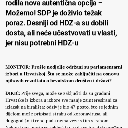
rodila nova autentična opcija –
Možemo! SDP je doživio težak
poraz. Desniji od HDZ-a su dobili
dosta, ali neće učestvovati u vlasti,
jer nisu potrebni HDZ-u
MONITOR: Prošle nedjelje održani su parlamentarni
izbori u Hrvatskoj. Šta se može zaključiti na osnovu
njihovih rezultata o hrvatskom društvu i državi?
ĐIKIĆ:
Prije svega, može se zaključiti da su građani
Hrvatske iz izbora u izbore sve manje zainteresirani za
izlazak na birališta: odziv je bio 47 posto, što se jednim
dijelom može pripisati strahu od koronavirusa, ali
dugogodišnji trend pada nema veze s tim strahom.
Nakon toga, može se zaključiti i to da su hrvatski građani