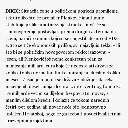
ĐIKIĆ:
Situacija će se u političkom pogledu promijeniti
tek utoliko što će premijer Plenković imati puno
stabilnije prilike unutar svoje stranke i moći će se
samouvjerenije postavljati prema drugim akterima na
sceni, naročito onima koji su se smjestili desno od HDZ-
a. Što se tiče ekonomskih prilika, svi najavljuju tešku – ili
što bi se političkim novogovorom reklo: izazovnu –
jesen, ali Plenković još nema konkretan plan za
namicanje milijardi eura koje će nedostajati državi za
koliko-toliko normalno funkcioniranje u idućih nekoliko
mjeseci. Zasad je plan da se država zadužuje i da čeka
najavljenih deset milijardi eura iz interventnog fonda EU.
Te milijarde većim su dijelom bespovratni novac, a
manjim dijelom kredit, i dolazit će tokom narednih
četiri-pet godina, ali novac neće biti jednostavno
uplaćen Hrvatskoj, nego će ga trebati povući kvalitetnim
i razvojnim projektima.