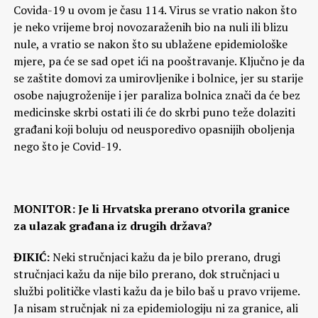
Covida-19 u ovom je času 114. Virus se vratio nakon što
je neko vrijeme broj novozaraženih bio na nuli ili blizu
nule, a vratio se nakon što su ublažene epidemiološke
mjere, pa će se sad opet ići na pooštravanje. Ključno je da
se zaštite domovi za umirovljenike i bolnice, jer su starije
osobe najugroženije i jer paraliza bolnica znači da će bez
medicinske skrbi ostati ili će do skrbi puno teže dolaziti
građani koji boluju od neusporedivo opasnijih oboljenja
nego što je Covid-19.
MONITOR: Je li Hrvatska prerano otvorila granice
za ulazak građana iz drugih država?
ĐIKIĆ:
Neki stručnjaci kažu da je bilo prerano, drugi
stručnjaci kažu da nije bilo prerano, dok stručnjaci u
službi političke vlasti kažu da je bilo baš u pravo vrijeme.
Ja nisam stručnjak ni za epidemiologiju ni za granice, ali