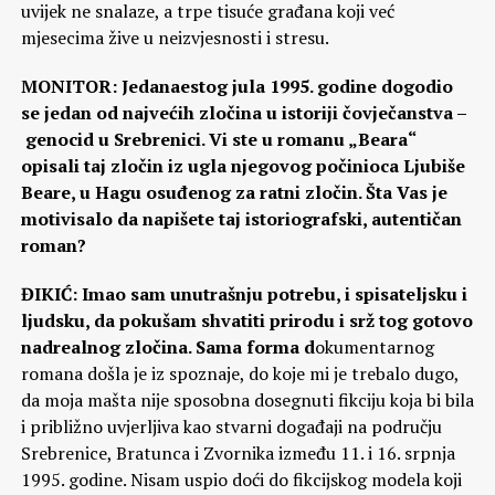
uvijek ne snalaze, a trpe tisuće građana koji već
mjesecima žive u neizvjesnosti i stresu.
MONITOR: Jedanaestog
jula 1995. godine dogodio
se jedan od najvećih zločina
u istoriji čovječanstva –
genocid
u Srebrenici. Vi ste u romanu „Beara“
opisali taj zločin iz ugla njegovog počinioca Ljubiše
Beare, u Hagu osuđenog za ratni zločin. Šta Vas je
motivisalo da napišete taj istoriografski, autentičan
roman?
ĐIKIĆ:
Imao sam unutrašnju potrebu, i spisateljsku i
ljudsku, da pokušam shvatiti prirodu i srž tog gotovo
nadrealnog zločina. Sama forma d
okumentarnog
romana došla je iz spoznaje, do koje mi je trebalo dugo,
da moja mašta nije sposobna dosegnuti fikciju koja bi bila
i približno uvjerljiva kao stvarni događaji na području
Srebrenice, Bratunca i Zvornika između 11. i 16. srpnja
1995. godine. Nisam uspio doći do fikcijskog modela koji