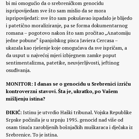
bi mi omogućio da o srebreničkom genocidu
ispripovijedam sve što sam mislio da se mora
ispripovijedati: sve što sam pokušavao ispadalo je blijedo
i patetično moraliziranje, pa se forma dokumentarnog
romana – pogotovo nakon što sam pročitao „Anatomiju
jedne pobune“ španjolskog pisca Javiera Cercasa –
ukazala kao rješenje koje omogućava da sve ispričam, a
da usput u najvećoj mjeri izbjegnem zamke poput
sentimentalizma, patetike, neuvjerljivosti, jeftinog
osuđivanja.
MONITOR: I danas se o genocidu u Srebrenici izriču
kontroverzni stavovi. Šta je, ukratko, po Vašem
mišljenju istina?
ĐIKIĆ:
Istinu je utvrdio Haški tribunal. Vojska Republike
Srpske počinila je u srpnju 1995. genocid nad više od
osam tisuća zarobljenih bošnjačkih muškaraca i dječaka iz
Srebrenice. To je istina.