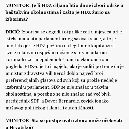
MONITOR: Je li HDZ ciljano htio da se izbori održe u
baš takvim okolnostima i zašto je HDZ žurio sa
izborima?
ĐIKIĆ:
Izbori su se dogodili otprilike četiri mjeseca prije
isteka mandata parlamentarnog saziva i vlade, a to je
bilo tako jer je HDZ požurio da legitimno kapitalizira
svoje relativno uspješno nošenje s prvim udarom
korona-krize i u epidemiološkom i u ekonomskom
pogledu. HDZ-u je to i uspjelo, ako je suditi po tome da je
ministar zdravstva Vili Beroš dobio najveći broj
preferencijalnih glasova od svih koji su prošle nedjelje
izabrani u parlament. SDP se nije snašao u takvim
okolnostima, a posebno se nije snašao sad već bivši
predsjednik SDP-a Davor Bernardić, čovjek ionako
mršavog političkog talenta i autentičnosti.
MONITOR: Šta se poslije ovih izbora može očekivati
u Hrvatskoj?