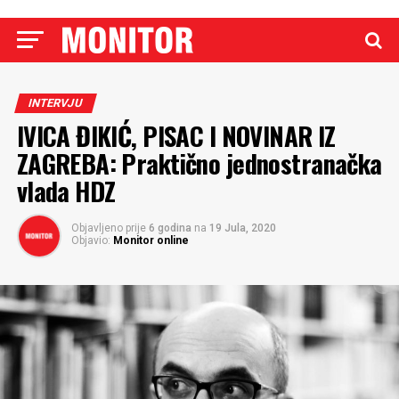
INTERVJU
IVICA ĐIKIĆ, PISAC I NOVINAR IZ
ZAGREBA: Praktično jednostranačka
vlada HDZ
Objavljeno prije
6 godina
na
19 Jula, 2020
Objavio:
Monitor online