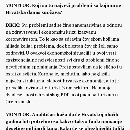
MONITOR: Koji su to najveći problemi sa kojima se
Hrvatska danas suočava?
ĐIKIĆ:
Svi problemi sad se čine zanemarivima u odnosu
na zdravstvenu i ekonomsku krizu izazvanu
koronavirusom. To je kao sa zdravim čovjekom koji ima
hiljadu želja i problema, dok bolestan čovjek želi samo
ozdraviti. U ovakvoj ekonomskoj situaciji i u ovoj vrsti
egzistencijalne neizvjesnosti svi drugi problemi čine se
nevrijednim spominjanja. Pretpostavljam da je slično i u
ostatku svijeta. Korona je, međutim, jako naglasila
najveću strukturnu slabost hrvatske ekonomije, a to je
prevelika ovisnost o turističkom sektoru. Najmanje
dvadeset posto hrvatskog BDP-a otpada na turizam u
širem smislu.
MONITOR: Analitičari kažu da će
Hrvatskoj idućih
godina biti potrebno za kakvo-takvo funkcionisanje
desetine milijardi kuna. Kako će se obezbijediti toliki