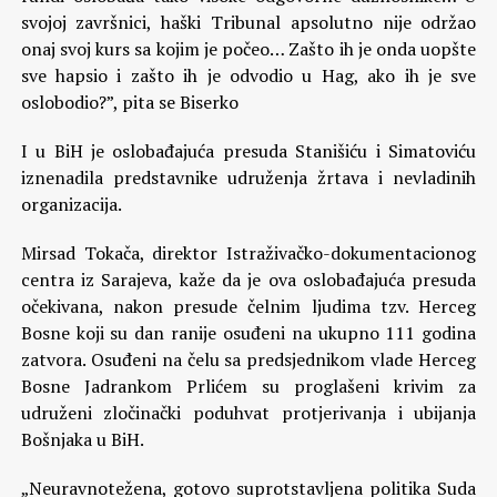
svojoj završnici, haški Tribunal apsolutno nije održao
onaj svoj kurs sa kojim je počeo… Zašto ih je onda uopšte
sve hapsio i zašto ih je odvodio u Hag, ako ih je sve
oslobodio?”, pita se Biserko
I u BiH je oslobađajuća presuda Stanišiću i Simatoviću
iznenadila predstavnike udruženja žrtava i nevladinih
organizacija.
Mirsad Tokača, direktor Istraživačko-dokumentacionog
centra iz Sarajeva, kaže da je ova oslobađajuća presuda
očekivana, nakon presude čelnim ljudima tzv. Herceg
Bosne koji su dan ranije osuđeni na ukupno 111 godina
zatvora. Osuđeni na čelu sa predsjednikom vlade Herceg
Bosne Jadrankom Prlićem su proglašeni krivim za
udruženi zločinački poduhvat protjerivanja i ubijanja
Bošnjaka u BiH.
„Neuravnotežena, gotovo suprotstavljena politika Suda