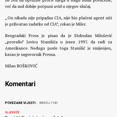
ne želi da optužbe protiv njega u Hagu budu povučene,
već da sud dobije potpuni uvid u njegov slučaj.
,,On nikada nije pripadao CIA, nije bio plaćeni agent niti
je prihvatao zadatke od CIA”, rekao je Miler.
Beogradski Press je pisao da je Slobodan Milošević
„provalio” Jovicu Stanišića u jesen 1997. da radi za
Amerikance. Nedugo posle toga Stanišić je smijenjen,
kazao je sagovornik Pressa.
Milan BOŠKOVIĆ
Komentari
POVEZANE VIJESTI:
BROJ 1181
SLJEDEĆE