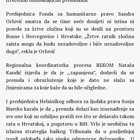
izrečenim oslobađajućim presudama.
Predsjednica Fonda za humanitarno pravo Sandra
Orlović smatra da se time neće donijeti ni istina ni
pravda za žrtve zločina koji su se desili na prostoru
Bosne i Hercegovine i Hrvatske. „Žrtve ratnih zločina
zaista mogu da budu nezadovoljne i biće nezadovoljne
dugo”, rekla je Orlović
Regionalna koordinatorka procesa REKOM Nataša
Kandić izjavila je da je ,,zapanjena”, dodavši da se
presuda i obrazloženje koje je dato ne slažu sa
činjenicama za koje kaže da su bile očigledne.
I predsjednica Helsinškog odbora za ljudska prava Sonja
Biserko kazala je da „ presuda dolazi kao iznenađenje za
sve one koji su ozbiljno pratili sve što se dešavalo tokom
rata u Hrvatskoj, a pogotovu u BiH. Vrlo je neobična ta
izlazna strategija haškog Tribunala da u posljednjoj
rundi oslobađa tako visoke odgovorne dužnosnike… U