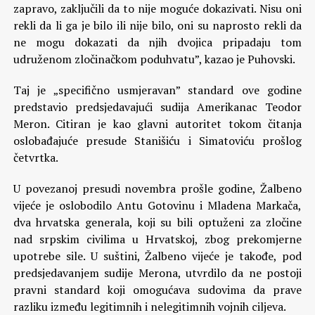
zapravo, zaključili da to nije moguće dokazivati. Nisu oni
rekli da li ga je bilo ili nije bilo, oni su naprosto rekli da
ne mogu dokazati da njih dvojica pripadaju tom
udruženom zločinačkom poduhvatu”, kazao je Puhovski.
Taj je „specifično usmjeravan” standard ove godine
predstavio predsjedavajući sudija Amerikanac Teodor
Meron. Citiran je kao glavni autoritet tokom čitanja
oslobađajuće presude Stanišiću i Simatoviću prošlog
četvrtka.
U povezanoj presudi novembra prošle godine, Žalbeno
vijeće je oslobodilo Antu Gotovinu i Mladena Markača,
dva hrvatska generala, koji su bili optuženi za zločine
nad srpskim civilima u Hrvatskoj, zbog prekomjerne
upotrebe sile. U suštini, Žalbeno vijeće je takođe, pod
predsjedavanjem sudije Merona, utvrdilo da ne postoji
pravni standard koji omogućava sudovima da prave
razliku između legitimnih i nelegitimnih vojnih ciljeva.