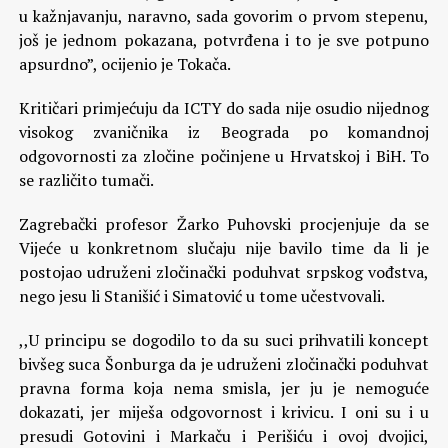
u kažnjavanju, naravno, sada govorim o prvom stepenu,
još je jednom pokazana, potvrđena i to je sve potpuno
apsurdno”, ocijenio je Tokača.
Kritičari primjećuju da ICTY do sada nije osudio nijednog
visokog zvaničnika iz Beograda po komandnoj
odgovornosti za zločine počinjene u Hrvatskoj i BiH. To
se različito tumači.
Zagrebački profesor Žarko Puhovski procjenjuje da se
Vijeće u konkretnom slučaju nije bavilo time da li je
postojao udruženi zločinački poduhvat srpskog vođstva,
nego jesu li Stanišić i Simatović u tome učestvovali.
,,U principu se dogodilo to da su suci prihvatili koncept
bivšeg suca Šonburga da je udruženi zločinački poduhvat
pravna forma koja nema smisla, jer ju je nemoguće
dokazati, jer miješa odgovornost i krivicu. I oni su i u
presudi Gotovini i Markaču i Perišiću i ovoj dvojici,