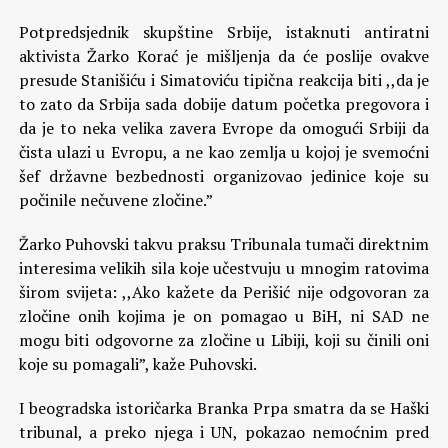
Potpredsjednik skupštine Srbije, istaknuti antiratni
aktivista Žarko Korać je mišljenja da će poslije ovakve
presude Stanišiću i Simatoviću tipična reakcija biti ,,da je
to zato da Srbija sada dobije datum početka pregovora i
da je to neka velika zavera Evrope da omogući Srbiji da
čista ulazi u Evropu, a ne kao zemlja u kojoj je svemoćni
šef državne bezbednosti organizovao jedinice koje su
počinile nečuvene zločine.”
Žarko Puhovski takvu praksu Tribunala tumači direktnim
interesima velikih sila koje učestvuju u mnogim ratovima
širom svijeta: ,,Ako kažete da Perišić nije odgovoran za
zločine onih kojima je on pomagao u BiH, ni SAD ne
mogu biti odgovorne za zločine u Libiji, koji su činili oni
koje su pomagali”, kaže Puhovski.
I beogradska istoričarka Branka Prpa smatra da se Haški
tribunal, a preko njega i UN, pokazao nemoćnim pred