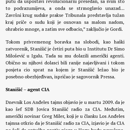
putu da uspostavi revolucionarni presedan, sa svim što
to podrazumijeva, a onda se strmoglavio unazad…
Završni krug sudske prakse Tribunala predstavlja tužan
kraj priče o sudu koji je osnovan sa malom nadom,
ohrabrio mnoge, a zatim sve odbacio,” zaključio je Gordi.
Tokom privremenog boravka na slobodi, kao haški
zatvorenik, Stanišić je četiri puta bio u Institutu Dr Simo
Milošević u Igalu. Tada su mu dolazili američki agenti.
Obično su njihovi dolasci bili ranije najavljivani i tokom
posjeta cio sprat na kojem je Stanišić ležao bio je
posebno obezbjeđivan, ispričao je sagovornik Pressa.
Stanišić – agent CIA
Dnevnik Los Anđeles tajms objavio je u martu 2009. da je
kao šef SDB Jovica Stanišić radio za CIA. Međutim,
američki novinar Greg Miler, koji je u članku Los Anđeles
tajmsa otkrio da je Stanišić radio za CIA, izjavio je da CIA