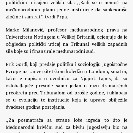
političkim uticajem velikih sila: ,,Radi se o nemoći na
međunarodnom planu jedne institucije da sankcioniše
zločine i sam rat”, tvrdi Prpa.
Marko Milanović, profesor međunarodnog prava na
Univerzitetu Notingem u Velikoj Britaniji, ocjenjuje da je
očigledan politički uticaj na Tribunal velikih zapadnih
sila koje su i finansirale međunarodni sud.
Erik Gordi, koji predaje politiku i sociologiju Jugoistočne
Evrope na Univerzitetskom koledžu u Londonu, smatra,
kako je napisao u uvodniku za Njujork tajms, da su
oslobađajuće presude samo jedan u nizu dramatičnih
preokreta pred Tribunalom od prošle godine, i uklapaju
se u evoluciju te institucije koja je upravo obilježila
dvadeset godina postojanja.
,,Za posmatrača sa strane loše izgeda to što je
Međunarodni krivični sud za bivšu Jugoslaviju bio na