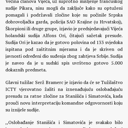
Većina članova Vijeća, uz suprotno mišljenje francuskog
sudije Pikara, nisu mogli da zaključe kako su optuženi
pomagali i podržavali zločine koje su počinile Srpska
dobrovoljačka garda, policija SAO Krajine (u Hrvatskoj),
Škorpioni ili druge grupe, izjavio je predsjedavajući Vijeća
holandski sudija Alfons Ori, čitajući sažetak presude.
Sudija Ori je kazao da je gotovo polovina od 133 svjedoka
ispitana pod zaštitnim mjerama i da je skriven od
javnosti određeni dio suđenja zbog zahtjeva Srbije. Sudija
je naveo da je u sudski spis uvršteno gotovo 5.000
dokaznih predmeta.
Glavni tužilac Serž Bramerc je izjavio da će se Tužilaštvo
ICTY vjerovatno žaliti na iznenađujuću oslobađajuću
presudu za ratne zločine za Stanišića i Simatovića, kada
prouči novu interpretaciju komandne odgovornosti koju
su iznijele sudije.
,,Oslobađanje Stanišića i Simatovića je svakako bilo