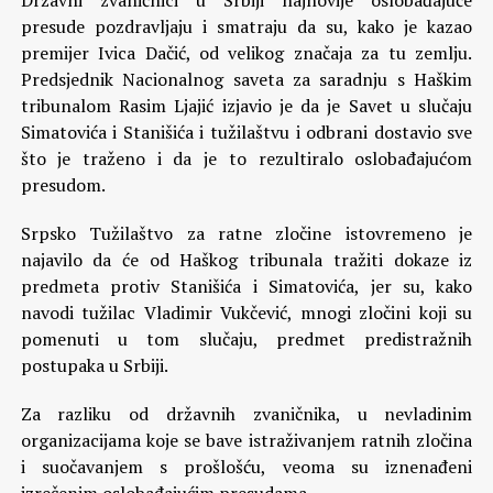
Državni zvaničnici u Srbiji najnovije oslobađajuće
presude pozdravljaju i smatraju da su, kako je kazao
premijer Ivica Dačić, od velikog značaja za tu zemlju.
Predsjednik Nacionalnog saveta za saradnju s Haškim
tribunalom Rasim Ljajić izjavio je da je Savet u slučaju
Simatovića i Stanišića i tužilaštvu i odbrani dostavio sve
što je traženo i da je to rezultiralo oslobađajućom
presudom.
Srpsko Tužilaštvo za ratne zločine istovremeno je
najavilo da će od Haškog tribunala tražiti dokaze iz
predmeta protiv Stanišića i Simatovića, jer su, kako
navodi tužilac Vladimir Vukčević, mnogi zločini koji su
pomenuti u tom slučaju, predmet predistražnih
postupaka u Srbiji.
Za razliku od državnih zvaničnika, u nevladinim
organizacijama koje se bave istraživanjem ratnih zločina
i suočavanjem s prošlošću, veoma su iznenađeni