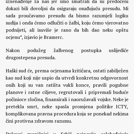
iznenađenje za nas jer smo smatrali da su predočeni
dokazi bili dovoljni da osiguraju osuđujuću presudu. Mi
sada proučavamo presudu da bismo razumjeli logiku
sudija i onda ćemo odlučiti o žalbi, koju ćemo vjerovatno
podnijeti, ali isuviše je rano da bih dao neku opštu
ocjenu”, izjavio je Bramerc.
Nakon podužeg žalbenog postupka uslijediće
drugostepena presuda.
Haški sud će, prema ocjenama kritičara, ostati zabilježen
kao sud koji nije uspio da utvrdi konkretnu odgovornost
onih koji su van ratišta vukli konce, pravili pogubne
planove i ratne ciljeve, regrutovali i pripremali buduće
počinioce zločina, finansirali i naoružavali vojske. Neke je
pretekla smrt, neke spasla promjena politike ICTY,
komplikovana pravna procedura koja se ponekad nekima
čini protivna zdravom razumu.