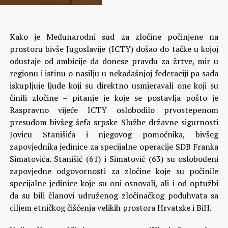
Kako je Međunarodni sud za zločine počinjene na
prostoru bivše Jugoslavije (ICTY) došao do tačke u kojoj
odustaje od ambicije da donese pravdu za žrtve, mir u
regionu i istinu o nasilju u nekadašnjoj federaciji pa sada
iskupljuje ljude koji su direktno usmjeravali one koji su
činili zločine – pitanje je koje se postavlja pošto je
Raspravno vijeće ICTY oslobodilo prvostepenom
presudom bivšeg šefa srpske Službe državne sigurnosti
Jovicu Stanišića i njegovog pomoćnika, bivšeg
zapovjednika jedinice za specijalne operacije SDB Franka
Simatovića. Stanišić (61) i Simatović (63) su oslobođeni
zapovjedne odgovornosti za zločine koje su počinile
specijalne jedinice koje su oni osnovali, ali i od optužbi
da su bili članovi udruženog zločinačkog poduhvata sa
ciljem etničkog čišćenja velikih prostora Hrvatske i BiH.