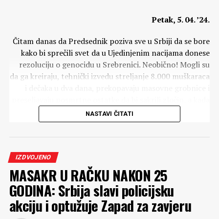
Petak, 5. 04. ’24.
Čitam danas da Predsednik poziva sve u Srbiji da se bore
kako bi sprečili svet da u Ujedinjenim nacijama donese
rezoluciju o genocidu u Srebrenici. Neobično! Mogli su
da ga kreiraju, tehnički izvedu streljanje 8.000 muškaraca
i dečaka u dva dana, prekopavaju masovne grobnice i
preseljavaju posmrtne ostatke da bi sakrili zločin, a kada
su tužioci i sudije UN-ovog suda dokazale i pravosnažno
NASTAVI ČITATI
osudile neke od organizatora tog kosmičkog zločina, o
čemu je ceo svet izveštavao, taj isti čovek nikada nije
priznao genocid, kao da ga je sam kreirao i izveo. A nije!
Bio je tek šegrt u Miloševićevoj radionici, ali je brzo učio i
IZDVOJENO
MASAKR U RAČKU NAKON 25
već četiri godine kasnije postao ministar informisanja u
vladi svog Majstora.
GODINA: Srbija slavi policijsku
akciju i optužuje Zapad za zavjeru
Danas mi novinarka „nezavisnog“ medija nije dozvolila u
emisiji uživo da završim misao o predstojećoj rezoluciji