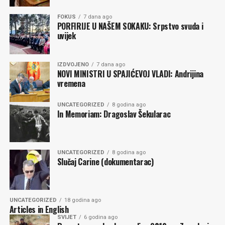
planete došao i to je mnogo tužno. Zato ja opipavam, pa
šta me ubode, nek otrči po prvu pomoć.
FOKUS
7 dana ago
PORFIRIJE U NAŠEM SOKAKU: Srpstvo svuda i
uvijek
Obrazi mi anatomski sedaju u dlanove, čelo zatražilo
ruku više da odškrinem vrata u glavi, prozračim stare
misli i napravim mesta za kvalitetnu tišinu.
IZDVOJENO
7 dana ago
NOVI MINISTRI U SPAJIĆEVOJ VLADI: Andrijina
P.S. Nemam ja ništa s tim, a ni bez toga.
vremena
Nataša ANDRIĆ
UNCATEGORIZED
8 godina ago
In Memoriam: Dragoslav Šekularac
Komentari
UNCATEGORIZED
8 godina ago
Slučaj Carine (dokumentarac)
UNCATEGORIZED
18 godina ago
Articles in English
SVIJET
6 godina ago