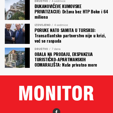
DRUŠTVO
4 sedmice
ĐUKANOVIĆEVE KUMOVSKE
PRIVATIZACIJE: Država bez HTP Boke i 64
miliona
IZDVOJENO
4 sedmice
PORUKE NATO SAMITA U TURSKOJ:
Transatlantsko partnerstvo nije u krizi,
već se raspada
DRUŠTVO
7 dana
OBALA NA PRODAJU, EKSPANZIJA
TURISTIČKO-APARTMANSKIH
ODMARALIŠTA: Naše privatno more