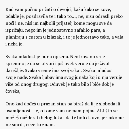
Kad vam počnu pričati o devojci, kažu kako se zove,
odakle je, pozdravila te i tako to…, ne, nisu odrasli preko
noći i ne, nisi im najbolji prijatelj kome mogu sve da
ispričaju, nego im je jednostavno zafalilo para, a
planiraju s curom u izlazak, i to je jednostavo tako, a vala
i neka je!
Svaka mladost je puna opsena. Neotrovano srce
spremno je da se otvori i još uvek veruje da je život
darežljiv. Svako vreme ima svoj vakat. Svaka mladost
svoje nade. Svaka ljubav ima svog junaka koji u nju veruje
više od onog drugog. Oduvek je tako bilo i biće dok je
čoveka,
Ono kad dođeš u prazan stan pa biraš da li je sloboda ili
usamljenost… e, o tome vam nemam pojma ALI što se
možeš nažderati belog luka i da te boli d.. uvo, jer nikome
ne smrdi, eeee to znam.