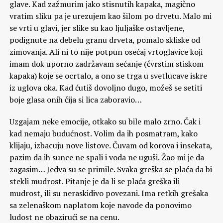
glave. Kad zažmurim jako stisnutih kapaka, magično
vratim sliku pa je urezujem kao šilom po drvetu. Malo mi
se vrti u glavi, jer slike su kao ljuljaške ostavljene,
podignute na debelu granu drveta, pomalo skliske od
zimovanja. Ali ni to nije potpun osećaj vrtoglavice koji
imam dok uporno zadržavam sećanje (čvrstim stiskom
kapaka) koje se ocrtalo, a ono se trga u svetlucave iskre
iz uglova oka. Kad ćutiš dovoljno dugo, možeš se setiti
boje glasa onih čija si lica zaboravio…
Uzgajam neke emocije, otkako su bile malo zrno. Čak i
kad nemaju budućnost. Volim da ih posmatram, kako
klijaju, izbacuju nove listove. Čuvam od korova i insekata,
pazim da ih sunce ne spali i voda ne uguši. Žao mi je da
zagasim… Jedva su se primile. Svaka greška se plaća da bi
stekli mudrost. Pitanje je da li se plaća greška ili
mudrost, ili su neraskidivo povezani. Ima retkih grešaka
sa zelenaškom naplatom koje navode da ponovimo
ludost ne obazirući se na cenu.