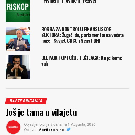
“Pismeni” i “usmeni” režiser
BORBA ZA KONTROLU FINANSIJSKOG
SEKTORA: Žugić ide, parlamentarna većina
hoće i Savjet CBCG i Senat DRI
BELIVUK I OPTUŽBE TUŽILACA: Ko je kome
vuk
BAŠTE BRIGANJA
Još je tama u vilajetu
Objavljeno prije
7 dana
na
1 Augusta, 2026
Objavio:
Monitor online