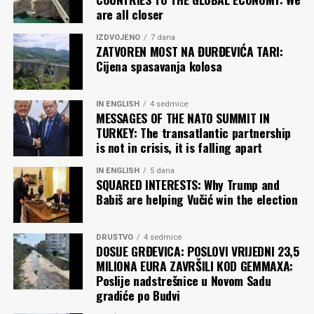
are all closer
IZDVOJENO
7 dana
ZATVOREN MOST NA ĐURĐEVIĆA TARI:
Cijena spasavanja kolosa
IN ENGLISH
4 sedmice
MESSAGES OF THE NATO SUMMIT IN
TURKEY: The transatlantic partnership
is not in crisis, it is falling apart
IN ENGLISH
5 dana
SQUARED INTERESTS: Why Trump and
Babiš are helping Vučić win the election
DRUŠTVO
4 sedmice
DOSIJE GRĐEVICA: POSLOVI VRIJEDNI 23,5
MILIONA EURA ZAVRŠILI KOD GEMMAXA:
Poslije nadstrešnice u Novom Sadu
gradiće po Budvi