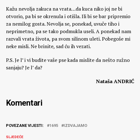
Kažu nevolja zakuca na vrata…da kuca niko joj ne bi
otvorio, pa bi se okrenula i otišla. Ili bi se bar pripremio
za nemilog gosta. Nevolja se, ponekad, uvuče tiho i
neprimetno, pa se tako podmukla useli. A ponekad nam
razvali vrata života, pa svom silinom uleti. Pobegoše mi
neke misli. Ne brinite, sad ću ih vezati.
P.S. Je l’ i vi budite vaše pse kada mislite da nešto ružno
sanjaju? Je l’ da?
Nataša ANDRIĆ
Komentari
POVEZANE VIJESTI:
1695
IZDVAJAMO
SLJEDEĆE