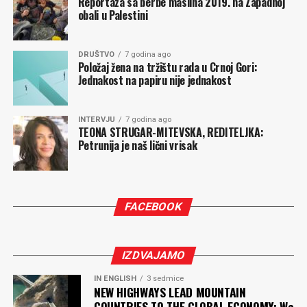
Reportaza sa berbe maslina 2019. na Zapadnoj
obali u Palestini
DRUŠTVO
7 godina ago
Položaj žena na tržištu rada u Crnoj Gori:
Jednakost na papiru nije jednakost
INTERVJU
7 godina ago
TEONA STRUGAR-MITEVSKA, REDITELJKA:
Petrunija je naš lični vrisak
FACEBOOK
IZDVAJAMO
IN ENGLISH
3 sedmice
NEW HIGHWAYS LEAD MOUNTAIN
COUNTRIES TO THE GLOBAL ECONOMY: We