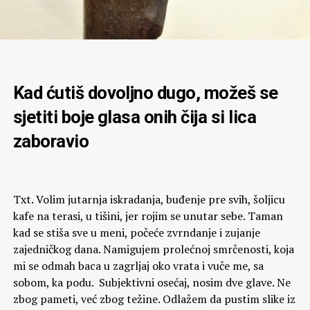
Kad ćutiš dovoljno dugo, možeš se
sjetiti boje glasa onih čija si lica
zaboravio
Txt. Volim jutarnja iskradanja, buđenje pre svih, šoljicu
kafe na terasi, u tišini, jer rojim se unutar sebe. Taman
kad se stiša sve u meni, počeće zvrndanje i zujanje
zajedničkog dana. Namigujem prolećnoj smrčenosti, koja
mi se odmah baca u zagrljaj oko vrata i vuče me, sa
sobom, ka podu. Subjektivni osećaj, nosim dve glave. Ne
zbog pameti, već zbog težine. Odlažem da pustim slike iz