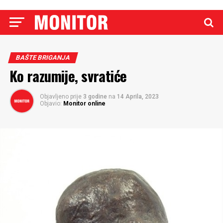
BAŠTE BRIGANJA
Ko razumije, svratiće
Objavljeno prije
3 godine
na
14 Aprila, 2023
Objavio:
Monitor online