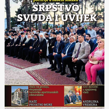
sendviče ne bi se smejao. Danas znam da ga je cilj
poklopio, kao muvu čaša, i ograđen zadatkom je gledao
svet kroz usko staklo.
Jutrom dok su senke dugačke, gimnastike radi, očima se
rastrčim po živopisnim krajolicima koji promiču pored
kola i sve bi bilo čarolija da se ne dešavaju sve brojnija
spoticanja pogleda o užasna krajputaška “drop&run“
smetlišta. Zašto to radimo, dođavola?! Volim putovanja,
ali ne moderna, šablonizirana… Volim da vršljam tamo
gde ne idu svi, da otkrivam bez predznanja,
improvizujem do dramatičnih granica, da ostanem
zatečena, raspamećena prizorima i situacijama, ne mora
biti grandiozno – samo autentično, jer to je onaj pravi
začin.
Munjevito se prebacujem na neka suštinska pitanja, tipa
da li je za radost potrebno malo? Malo sreće, malo
skoknuti do Pivnice Irish pub u Rumi, malo rakije, malo