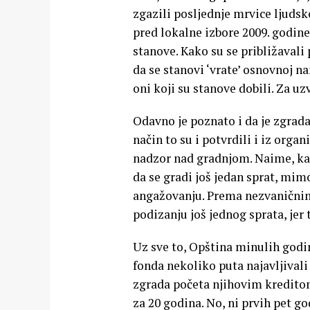
zgazili posljednje mrvice ljudsk
pred lokalne izbore 2009. godine,
stanove. Kako su se približavali
da se stanovi ‘vrate’ osnovnoj n
oni koji su stanove dobili. Za uz
Odavno je poznato i da je zgrad
način to su i potvrdili i iz orga
nadzor nad gradnjom. Naime, kako
da se gradi još jedan sprat, mi
angažovanju. Prema nezvaničnim 
podizanju još jednog sprata, jer 
Uz sve to, Opština minulih godin
fonda nekoliko puta najavljivali
zgrada početa njihovim kreditom.
za 20 godina. No, ni prvih pet g