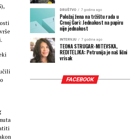
),
DRUŠTVO
7 godina ago
Položaj žena na tržištu rada u
Crnoj Gori: Jednakost na papiru
osti
nije jednakost
avrše
.
INTERVJU
7 godina ago
TEONA STRUGAR-MITEVSKA,
REDITELJKA: Petrunija je naš lični
eki
vrisak
učili
FACEBOOK
 o
g
gnuta
titi
nakon