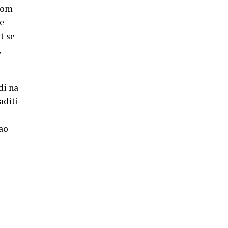
skom
je
t se
,
di na
aditi
i
ao