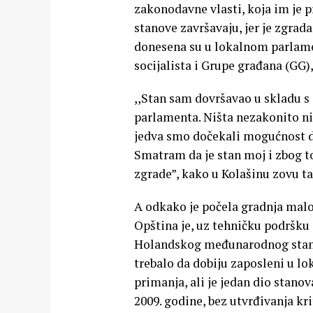
zakonodavne vlasti, koja im je 
stanove završavaju, jer je zgr
donesena su u lokalnom parlame
socijalista i Grupe građana (GG),
,,Stan sam dovršavao u skladu s
parlamenta. Ništa nezakonito ni
jedva smo dočekali mogućnost da
Smatram da je stan moj i zbog to
zgrade”, kako u Kolašinu zovu taj
A odkako je počela gradnja malo 
Opština je, uz tehničku podršku 
Holandskog međunarodnog stamb
trebalo da dobiju zaposleni u lo
primanja, ali je jedan dio stanov
2009. godine, bez utvrđivanja kr