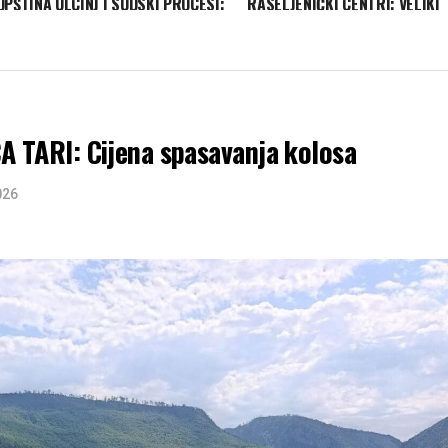
OPŠTINA ULCINJ I SUDSKI PROCESI:
RASELJENIČKI CENTRI: VELIKI
Fantomske firme prazne budžet
DUGOVI ZA STRUJU: Život u mr
TARI: Cijena spasavanja kolosa
026