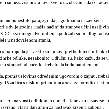
eni su nezavršeni stanovi. Sve to uz obećanje da će radovi
emenu ponestalo para, zgrada je godinama nezavršena
rije dvije godine „našla način” da stanove učini useljivi
DPS-GG bez mnogo dvoumljenja podržali su predlog tadaš
ijele u nedovršenom stanju.
i smatraju da je sve što su njihovi prethodnici činili oko 
štinske odluke, nezakonito. Odlučni su, kako kažu, da se u
a su stanovi od početka trebalo da budu namijenjeni.
ada, prema uslovima određenim ugovorom o zajmu, trebal
ga 18 za lica s niskim prihodima a šest za porodice u stan
partnera na vlasti odlukom o dodjeli stanova u nezavršen
j izvršnoj vlasti dali amin za nastavak kršenja zakona i