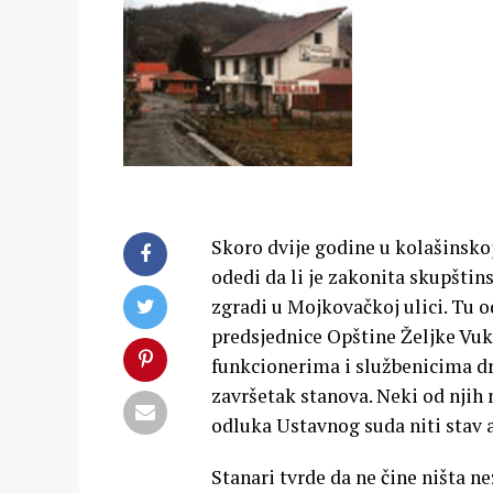
Skoro dvije godine u kolašinskoj
odedi da li je zakonita skupštin
zgradi u Mojkovačkoj ulici. Tu o
predsjednice Opštine Željke Vuk
funkcionerima i službenicima drža
završetak stanova. Neki od njih
odluka Ustavnog suda niti stav a
Stanari tvrde da ne čine ništa n