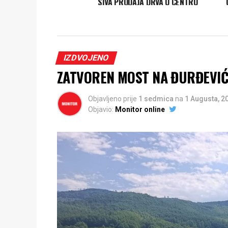
SIVA PRODAJA DRVA U CENTRU
NIKŠIĆA: Novi ,,socijalni program”
vlasti
IZDVOJENO
ZATVOREN MOST NA ĐURĐEVIĆA 
Objavljeno prije
1 sedmica
na
1 Augusta, 2
Objavio:
Monitor online