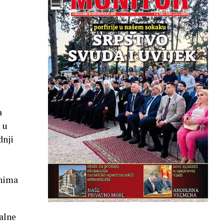
a
 u
dnji
anima
kalne