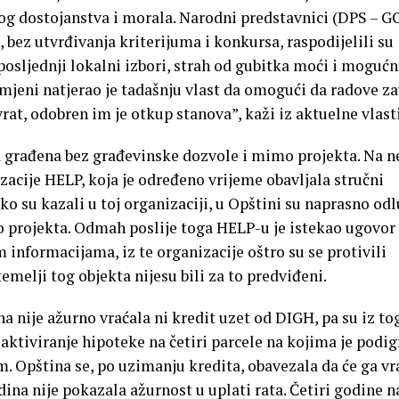
og dostojanstva i morala. Narodni predstavnici (DPS – GG
 bez utvrđivanja kriterijuma i konkursa, raspodijelili su
 posljednji lokalni izbori, strah od gubitka moći i mogućn
amjeni natjerao je tadašnju vlast da omogući da radove z
vrat, odobren im je otkup stanova”, kaži iz aktuelne vlasti
a građena bez građevinske dozvole i mimo projekta. Na n
nizacije HELP, koja je određeno vrijeme obavljala stručni
 su kazali u toj organizaciji, u Opštini su naprasno odl
mo projekta. Odmah poslije toga HELP-u je istekao ugovor
informacijama, iz te organizacije oštro su se protivili
temelji tog objekta nijesu bili za to predviđeni.
a nije ažurno vraćala ni kredit uzet od DIGH, pa su iz to
 aktiviranje hipoteke na četiri parcele na kojima je podi
 Opština se, po uzimanju kredita, obavezala da će ga vra
odina nije pokazala ažurnost u uplati rata. Četiri godine 