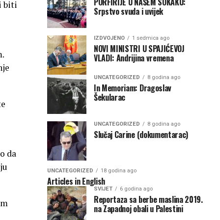
PORFIRIJE U NAŠEM SOKAKU:
 biti
Srpstvo svuda i uvijek
IZDVOJENO
1 sedmica ago
NOVI MINISTRI U SPAJIĆEVOJ
m.
VLADI: Andrijina vremena
nje
UNCATEGORIZED
8 godina ago
In Memoriam: Dragoslav
Šekularac
te
UNCATEGORIZED
8 godina ago
Slučaj Carine (dokumentarac)
o da
ju
UNCATEGORIZED
18 godina ago
Articles in English
SVIJET
6 godina ago
Reportaza sa berbe maslina 2019.
om
na Zapadnoj obali u Palestini