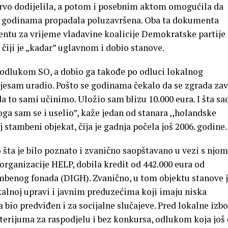
prvo dodijelila, a potom i posebnim aktom omogućila da
ada godinama propadala poluzavršena. Oba ta dokumenta
ntu za vrijeme vladavine koalicije Demokratske partije
 čiji je „kadar” uglavnom i dobio stanove.
 odlukom SO, a dobio ga takođe po odluci lokalnog
jesam uradio. Pošto se godinama čekalo da se zgrada zav
 to sami učinimo. Uložio sam blizu 10.000 eura. I šta sa
ga sam se i uselio”, kaže jedan od stanara ,,holandske
 stambeni objekat, čija je gadnja počela još 2006. godine.
šta je bilo poznato i zvanično saopštavano u vezi s njom
organizacije HELP, dobila kredit od 442.000 eura od
enog fonada (DIGH). Zvanično, u tom objektu stanove 
kalnoj upravi i javnim preduzećima koji imaju niska
a bio predviđen i za socijalne slučajeve. Pred lokalne izb
iterijuma za raspodjelu i bez konkursa, odlukom koja još