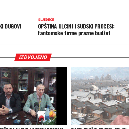
SLJEDEĆE
KI DUGOVI
OPŠTINA ULCINJ I SUDSKI PROCESI:
Fantomske firme prazne budžet
IZDVOJENO