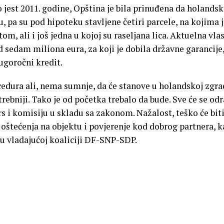
to jest 2011. godine, Opština je bila prinuđena da holand
, pa su pod hipoteku stavljene četiri parcele, na kojima 
, ali i još jedna u kojoj su raseljana lica. Aktuelna vlas
 sedam miliona eura, za koji je dobila državne garancije
 dugoročni kredit.
cedura ali, nema sumnje, da će stanove u holandskoj zgra
rebniji. Tako je od početka trebalo da bude. Sve će se odr
s i komisiju u skladu sa zakonom. Nažalost, teško će bit
oštećenja na objektu i povjerenje kod dobrog partnera, k
e u vladajućoj koaliciji DF-SNP-SDP.