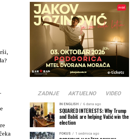
rši,
da?
.
ZADNJE
AKTUELNO
VIDEO
IN ENGLISH
6 dana ago
je
SQUARED INTERESTS: Why Trump
and Babiš are helping Vučić win the
election
ore
 čeka
FOKUS
1 sedmica ago