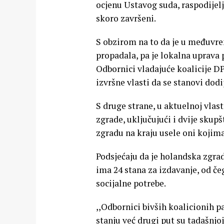
ocjenu Ustavog suda, raspodijelj
skoro završeni.
S obzirom na to da je u međuvr
propadala, pa je lokalna uprava p
Odbornici vladajuće koalicije 
izvršne vlasti da se stanovi dod
S druge strane, u aktuelnoj vlast
zgrade, uključujući i dvije skup
zgradu na kraju usele oni kojim
Podsjećaju da je holandska zgr
ima 24 stana za izdavanje, od če
socijalne potrebe.
,,Odbornici bivših koalicionih 
stanju već drugi put su tadašnjo