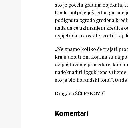
što je počela gradnja objekata, 
fondu potpiše još jednu garanciju
podignuta zgrada gređena kreditom
nada da će uzimanjem kredita od
uspjeti da, uz ostale, vrati i taj
„Ne znamo koliko će trajati pro
kraju dobiti oni kojima su najpot
uz poštovanje procedure, konkur
nadoknaditi izgubljeno vrijeme, 
što je bio holandski fond”, tvrd
Dragana ŠĆEPANOVIĆ
Komentari