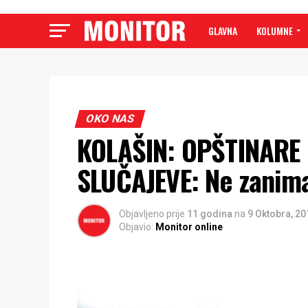
GLAVNA
KOLUMNE
OKO NAS
KOLAŠIN: OPŠTINARE 
SLUČAJEVE: Ne zanima
Objavljeno prije
11 godina
na
9 Oktobra, 20
Objavio:
Monitor online