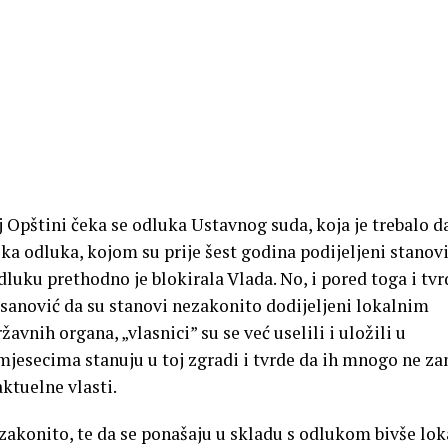
 Opštini čeka se odluka Ustavnog suda, koja je trebalo d
ska odluka, kojom su prije šest godina podijeljeni stanovi
dluku prethodno je blokirala Vlada. No, i pored toga i tvr
sanović da su stanovi nezakonito dodijeljeni lokalnim
vnih organa, „vlasnici” su se već uselili i uložili u
 mjesecima stanuju u toj zgradi i tvrde da ih mnogo ne z
ktuelne vlasti.
ezakonito, te da se ponašaju u skladu s odlukom bivše lo