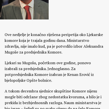
Ove nedjelje je konačno riješena peripetija oko Ljekarske
komore koja je trajala godinu dana. Ministarstvo
zdravlja, nije imalo kud, pa je potvrdilo izbor Aleksandra
Mugoše za predsjednika Komore.
Ljekari su Mugošu, početkom ove godine, ponovo
izabrali za predsjednika. Jednoglasno. Za
potpredsjednika Komore izabran je Kenan Erović iz
bjelopoljske Opšte bolnice.
A tokom decembra sjednice skupštine Komore nijesu
mogle biti održane zbog nedostatka kvoruma, a bilo je i
prekida iz bezbjednosnih razloga. Naum ministarstva je
bio jasan – željeli su po svaku cijenu da na čelo Komore