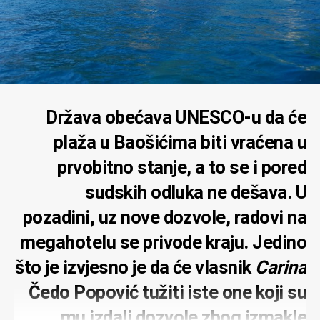
Država obećava UNESCO-u da će
plaža u Baošićima biti vraćena u
prvobitno stanje, a to se i pored
sudskih odluka ne dešava. U
pozadini, uz nove dozvole, radovi na
megahotelu se privode kraju. Jedino
što je izvjesno je da će vlasnik
Carina
Čedo Popović tužiti iste one koji su
mu izdali dozvole zbog izmakle