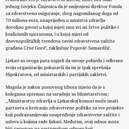
jednog čovjeka. Činjenica da je smijenjeni direktor Fonda
za zdravstveno osiguranje, zbog nagomilanog duga od
70 miliona eura, unaprijeđen u ministra zdravlja
dovoljno govori u kojoj mjeri smo svi mi žrtve politike i
koalicionih sporazuma, i u kojoj mjeri od
dnevnopolitičkih trendova zavisi zdravstvena zaštita
građana Crne Gore”, zaključuje Popović-Samardžić.
Ljekari su ovoga puta uspjeli da osvoje pobjedu i odbrane
svoju organizaciju pokazavši da im je ipak sprešnija
Hipokratova, od ministarskih i partijskih zakletvi.
Mugoša je nakon ponovnog izbora izjavio da je s
kolegama spreman na saradnju sa Ministarstvom:
,,Ministarstvo zdravlja u Ljekarskoj komori može imati
partnera u kreiranju zdravstvene politike za sve projekte
koji podrazumijevaju unapređenje zdravstvene zaštite i
uslova u kojima rade ljekari. Međutim, ovaj odnos mora
biti zasnovan na partnerskom odnosu koji