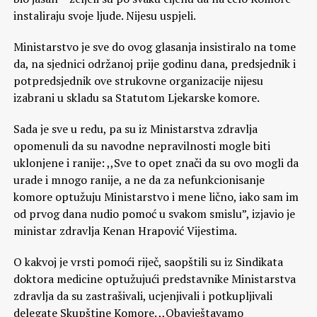
instaliraju svoje ljude. Nijesu uspjeli.
Ministarstvo je sve do ovog glasanja insistiralo na tome
da, na sjednici održanoj prije godinu dana, predsjednik i
potpredsjednik ove strukovne organizacije nijesu
izabrani u skladu sa Statutom Ljekarske komore.
Sada je sve u redu, pa su iz Ministarstva zdravlja
opomenuli da su navodne nepravilnosti mogle biti
uklonjene i ranije: ,,Sve to opet znači da su ovo mogli da
urade i mnogo ranije, a ne da za nefunkcionisanje
komore optužuju Ministarstvo i mene lično, iako sam im
od prvog dana nudio pomoć u svakom smislu”, izjavio je
ministar zdravlja Kenan Hrapović Vijestima.
O kakvoj je vrsti pomoći riječ, saopštili su iz Sindikata
doktora medicine optužujući predstavnike Ministarstva
zdravlja da su zastrašivali, ucjenjivali i potkupljivali
delegate Skupštine Komore. ,,Obavještavamo