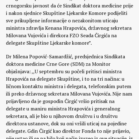
crnogorsku javnost da će Sindikat doktora medicine prije
i nakon sjednice Skupštine Ljekarske Komore podijeliti
sve prikupljene informacije o nezakonitom uticaju
ministra zdravlja Kenana Hrapovića, državnog sekretara
Milovana Vujovića i direkora FZO Seada Čirgića na
delegate Skupštine Ljekarske komore”.
Dr Milena Popović-Samardžić, predsjednica Sindikata
doktora medicine Crne Gore (SDM) za Monitor
objašnjava: ,,U septembru su počeli pritisci ministra
Hrapovića na delegate Skupštine, i to na tri načina: u
ličnom kontaktu ministra i delegata, telefonskim putem
ili preko državnog sekretara Milovana Vujovića. Nije nam
prijavljeno da je gospodin Čirgić vršio pritisak na
delegate u maniru ministra Hrapovića i generalnog
sekretara, ali je bio u njihovom društvu i u društvu
direktora ustanove, dok su oni vršili uticaj na pojedine
delegate. Gdin Čirgić kao direktor Fonda to nije prijavio,
nije ustao ili se na bilo koji način izuzeo iz ove situacije, iz