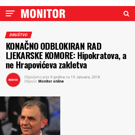
DRUŠTVO
KONAČNO ODBLOKIRAN RAD
LJEKARSKE KOMORE: Hipokratova, a
ne Hrapovićeva zakletva
Objavljeno prije
9 godina
na
19 Januara, 2018
Objavio:
Monitor online