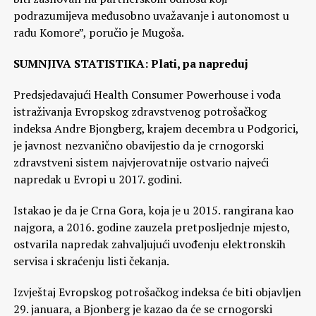
podrazumijeva međusobno uvažavanje i autonomost u
radu Komore”, poručio je Mugoša.
SUMNJIVA STATISTIKA: Plati, pa napreduj
Predsjedavajući Health Consumer Powerhouse i vođa
istraživanja Evropskog zdravstvenog potrošačkog
indeksa Andre Bjongberg, krajem decembra u Podgorici,
je javnost nezvanično obavijestio da je crnogorski
zdravstveni sistem najvjerovatnije ostvario najveći
napredak u Evropi u 2017. godini.
Istakao je da je Crna Gora, koja je u 2015. rangirana kao
najgora, a 2016. godine zauzela pretposljednje mjesto,
ostvarila napredak zahvaljujući uvođenju elektronskih
servisa i skraćenju listi čekanja.
Izvještaj Evropskog potrošačkog indeksa će biti objavljen
29. januara, a Bjonberg je kazao da će se crnogorski