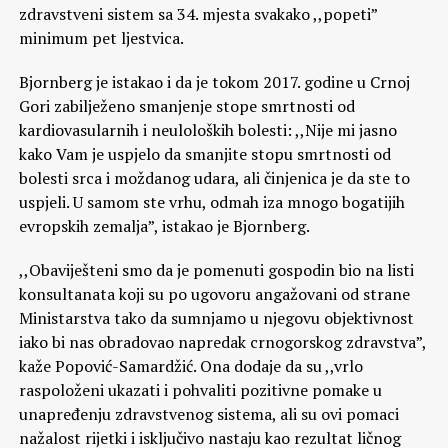
zdravstveni sistem sa 34. mjesta svakako ,,popeti”
minimum pet ljestvica.
Bjornberg je istakao i da je tokom 2017. godine u Crnoj
Gori zabilježeno smanjenje stope smrtnosti od
kardiovasularnih i neuloloških bolesti: ,,Nije mi jasno
kako Vam je uspjelo da smanjite stopu smrtnosti od
bolesti srca i moždanog udara, ali činjenica je da ste to
uspjeli. U samom ste vrhu, odmah iza mnogo bogatijih
evropskih zemalja”, istakao je Bjornberg.
,,Obaviješteni smo da je pomenuti gospodin bio na listi
konsultanata koji su po ugovoru angažovani od strane
Ministarstva tako da sumnjamo u njegovu objektivnost
iako bi nas obradovao napredak crnogorskog zdravstva”,
kaže Popović-Samardžić. Ona dodaje da su ,,vrlo
raspoloženi ukazati i pohvaliti pozitivne pomake u
unapređenju zdravstvenog sistema, ali su ovi pomaci
nažalost rijetki i isključivo nastaju kao rezultat ličnog