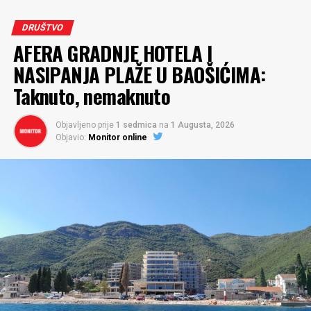
DRUŠTVO
AFERA GRADNJE HOTELA I
NASIPANJA PLAŽE U BAOŠIĆIMA:
Taknuto, nemaknuto
Objavljeno prije
1 sedmica
na
1 Augusta, 2026
Objavio:
Monitor online