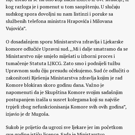
kog razloga je i pomenut u tom saopštenju. U slučaju
sudskog spora dovoljni su nam listinzi i poruke sa
službenih telefona ministra Hrapovića i Milovana
Vujovića”.
O dosadašnjem sporu Ministarstva zdravlja i Ljekarske
komore odlučiće Upravni sud. ,,Mi i dalje smatramo da se
Ministarstvo nije smjelo miješati u izborni proces i
tumačenje Statuta LJKCG. Zato smo i podnijeli tužbu
Upravnom sudu čiju presudu očekujemo. Sud će odlučiti o
zakonitosti Rješenja Ministarstva zdravlja kojim je rad
Komore blokiran skoro godinu dana. Važno je
napomenuti da je Skupština Komore svojim sadašnjim
postupanjem izašla u susret kolegama koji su najviše
trpjeli zbog nefunkcionisanja Komore svih ovih godina”,
izjavio je dr Mugoša.
Sukob je prijetio da ugrozi sve ljekare jer im početkom
ove godine ističu licence. Sada je Ministarstvo