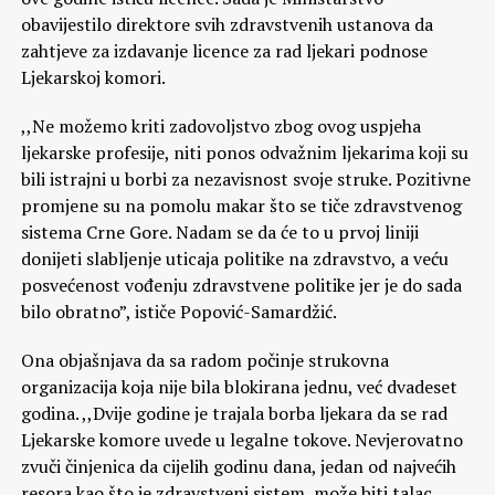
obavijestilo direktore svih zdravstvenih ustanova da
zahtjeve za izdavanje licence za rad ljekari podnose
Ljekarskoj komori.
,,Ne možemo kriti zadovoljstvo zbog ovog uspjeha
ljekarske profesije, niti ponos odvažnim ljekarima koji su
bili istrajni u borbi za nezavisnost svoje struke. Pozitivne
promjene su na pomolu makar što se tiče zdravstvenog
sistema Crne Gore. Nadam se da će to u prvoj liniji
donijeti slabljenje uticaja politike na zdravstvo, a veću
posvećenost vođenju zdravstvene politike jer je do sada
bilo obratno”, ističe Popović-Samardžić.
Ona objašnjava da sa radom počinje strukovna
organizacija koja nije bila blokirana jednu, već dvadeset
godina. ,,Dvije godine je trajala borba ljekara da se rad
Ljekarske komore uvede u legalne tokove. Nevjerovatno
zvuči činjenica da cijelih godinu dana, jedan od najvećih
resora kao što je zdravstveni sistem, može biti talac