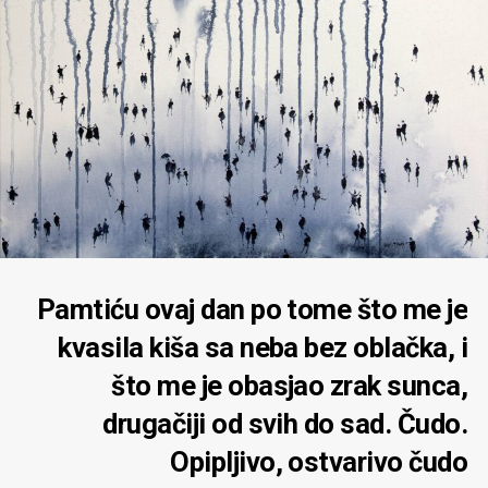
Pamtiću ovaj dan po tome što me je
kvasila kiša sa neba bez oblačka, i
što me je obasjao zrak sunca,
drugačiji od svih do sad. Čudo.
Opipljivo, ostvarivo čudo