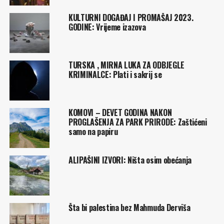
KULTURNI DOGAĐAJ I PROMAŠAJ 2023.
GODINE: Vrijeme izazova
TURSKA , MIRNA LUKA ZA ODBJEGLE
KRIMINALCE: Plati i sakrij se
KOMOVI – DEVET GODINA NAKON
PROGLAŠENJA ZA PARK PRIRODE: Zaštićeni
samo na papiru
ALIPAŠINI IZVORI: Ništa osim obećanja
Šta bi palestina bez Mahmuda Derviša