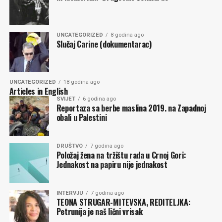
Komentari
UNCATEGORIZED
8 godina ago
Slučaj Carine (dokumentarac)
UNCATEGORIZED
18 godina ago
Articles in English
SVIJET
6 godina ago
Reportaza sa berbe maslina 2019. na Zapadnoj
obali u Palestini
DRUŠTVO
7 godina ago
Položaj žena na tržištu rada u Crnoj Gori:
Jednakost na papiru nije jednakost
INTERVJU
7 godina ago
TEONA STRUGAR-MITEVSKA, REDITELJKA:
Petrunija je naš lični vrisak