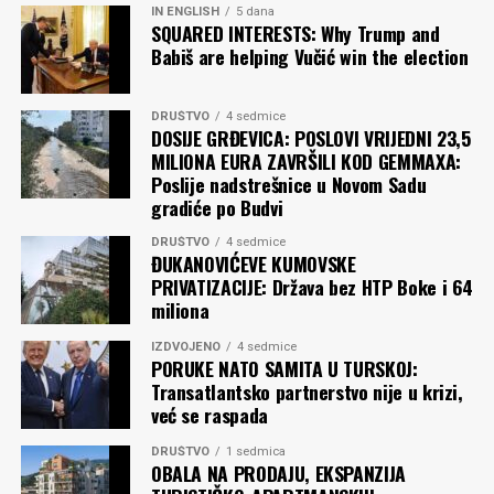
IN ENGLISH
5 dana
SQUARED INTERESTS: Why Trump and
Babiš are helping Vučić win the election
DRUŠTVO
4 sedmice
DOSIJE GRĐEVICA: POSLOVI VRIJEDNI 23,5
MILIONA EURA ZAVRŠILI KOD GEMMAXA:
Poslije nadstrešnice u Novom Sadu
gradiće po Budvi
DRUŠTVO
4 sedmice
ĐUKANOVIĆEVE KUMOVSKE
PRIVATIZACIJE: Država bez HTP Boke i 64
miliona
IZDVOJENO
4 sedmice
PORUKE NATO SAMITA U TURSKOJ:
Transatlantsko partnerstvo nije u krizi,
već se raspada
DRUŠTVO
1 sedmica
OBALA NA PRODAJU, EKSPANZIJA