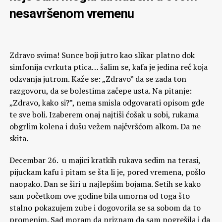
nesavršenom vremenu
Zdravo svima! Sunce boji jutro kao slikar platno dok
simfonija cvrkuta ptica… šalim se, kafa je jedina reč koja
odzvanja jutrom. Kaže se: „Zdravo” da se zada ton
razgovoru, da se bolestima začepe usta. Na pitanje:
„Zdravo, kako si?”, nema smisla odgovarati opisom gde
te sve boli. Izaberem onaj najtiši ćošak u sobi, rukama
obgrlim kolena i dušu vežem najčvršćom alkom. Da ne
skita.
Decembar 26. u majici kratkih rukava sedim na terasi,
pijuckam kafu i pitam se šta li je, pored vremena, pošlo
naopako. Dan se širi u najlepšim bojama. Setih se kako
sam početkom ove godine bila umorna od toga što
stalno pokazujem zube i dogovorila se sa sobom da to
promenim. Sad moram da priznam da sam pogrešila i da