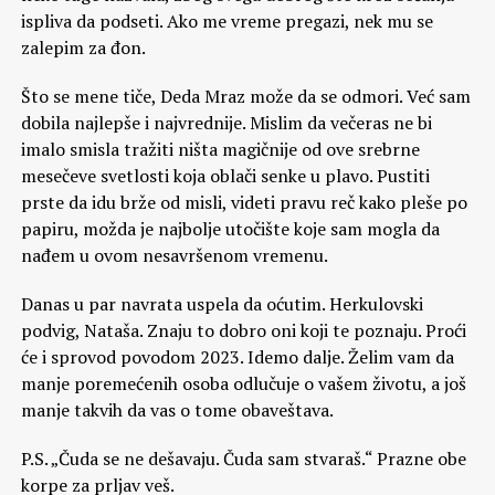
ispliva da podseti. Ako me vreme pregazi, nek mu se
zalepim za đon.
Što se mene tiče, Deda Mraz može da se odmori. Već sam
dobila najlepše i najvrednije. Mislim da večeras ne bi
imalo smisla tražiti ništa magičnije od ove srebrne
mesečeve svetlosti koja oblači senke u plavo. Pustiti
prste da idu brže od misli, videti pravu reč kako pleše po
papiru, možda je najbolje utočište koje sam mogla da
nađem u ovom nesavršenom vremenu.
Danas u par navrata uspela da oćutim. Herkulovski
podvig, Nataša. Znaju to dobro oni koji te poznaju. Proći
će i sprovod povodom 2023. Idemo dalje. Želim vam da
manje poremećenih osoba odlučuje o vašem životu, a još
manje takvih da vas o tome obaveštava.
P.S. „Čuda se ne dešavaju. Čuda sam stvaraš.“ Prazne obe
korpe za prljav veš.