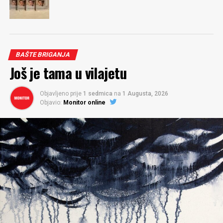
BAŠTE BRIGANJA
Još je tama u vilajetu
Objavljeno prije
1 sedmica
na
1 Augusta, 2026
Objavio:
Monitor online