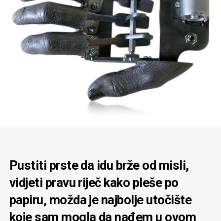
Pustiti prste da idu brže od misli,
vidjeti pravu riječ kako pleše po
papiru, možda je najbolje utočište
koje sam mogla da nađem u ovom