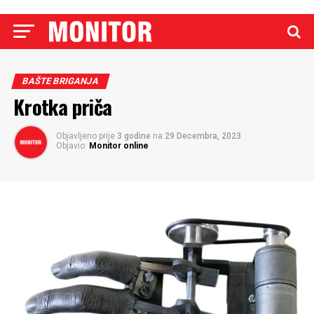
BAŠTE BRIGANJA
Krotka priča
Objavljeno prije
3 godine
na
29 Decembra, 2023
Objavio:
Monitor online