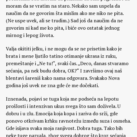
moram da se vratim na staro. Nekako sam uspela da
naučim da ne govorim šta mislim ako me niko ne pita.
(Ne uspe uvek, ali se trudim.) Sad još da naučim da ne
govorim ni kad me ko pita, i biće ovo ostatak jednog
mirnog i lepog života.
Valja okititi jelku, i ne mogu da se ne prisetim kako je
brata i mene ljutilo tatino otimanje ukrasa iz ruku,
premeštanje i „Ne tu!“, svaki čas. „Deco, danas stvaramo
sećanja, pa nek budu dobra, OK?“ I završimo ovaj naš
blentavi šareniš kako nama odgovara. Svakako Nova
godina još uvek ne zna gde će me dočekati.
Iznenada, pojavi se tuga koja me podseća na lepotu
prošlosti i intenzivan ukus svega što sam doživela. U
dobru i u zlu. Emocija koja kopa i zariva do srži, gde
ponovo otkrivam krhku ravnotežu između suza i osmeha.
Gde isijava svaka moja ranjivost. Dobra tuga. Tako bih
neke tuge nazvala, zbog svega dobrog što kroz sećanja