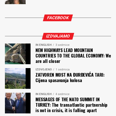
FACEBOOK
IZDVAJAMO
IN ENGLISH
3 sedmice
NEW HIGHWAYS LEAD MOUNTAIN
COUNTRIES TO THE GLOBAL ECONOMY: We
are all closer
IZDVOJENO
1 sedmica
ZATVOREN MOST NA ĐURĐEVIĆA TARI:
Cijena spasavanja kolosa
IN ENGLISH
4 sedmice
MESSAGES OF THE NATO SUMMIT IN
TURKEY: The transatlantic partnership
is not in crisis, it is falling apart