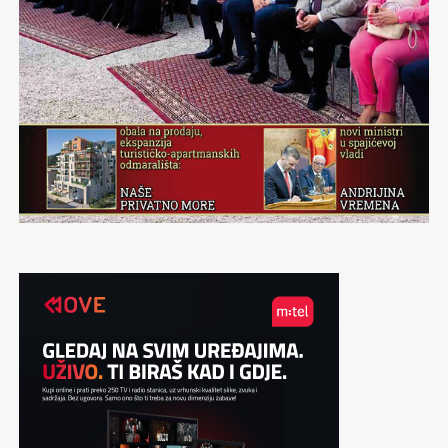
gde ne idu svi, da otkrivam bez predznanja,
improvizujem do dramatičnih granica, da ostanem
zatečena, raspamećena prizorima i situacijama, ne mora
biti grandiozno – samo autentično, jer to je onaj pravi
začin.
Munjevito se prebacujem na neka suštinska pitanja, tipa
da li je za radost potrebno malo? Malo sreće, malo
skoknuti do Pivnice Irish pub u Rumi, malo rakije, malo
opreme za povezati. I mnogo talenta velike Todore
Stojinović. Nekako mi je ranije sve bilo moćnije i lepše, i
gradovi, i putovanja, i izlasci, i razgovori, i ljudi, i sve je
bilo snažnije. Uprkos ovoj činjenici, trenutno uživam, jer
zavodljivo mi je koliko me je očarala atmosfera koju je
Toda donela. Radujmo se pomalo, dok još imamo kome i
čime. Potrebno nam je više nego što mislimo.
Mir u glavi dobijete kada je pošteno izlupate o mnogo
zidova i kada shvatite da ste je badava i lupali. Jer, zidovi