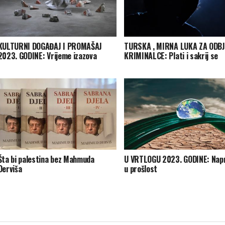
KULTURNI DOGAĐAJ I PROMAŠAJ
TURSKA , MIRNA LUKA ZA ODB
2023. GODINE: Vrijeme izazova
KRIMINALCE: Plati i sakrij se
Šta bi palestina bez Mahmuda
U VRTLOGU 2023. GODINE: Napr
Derviša
u prošlost