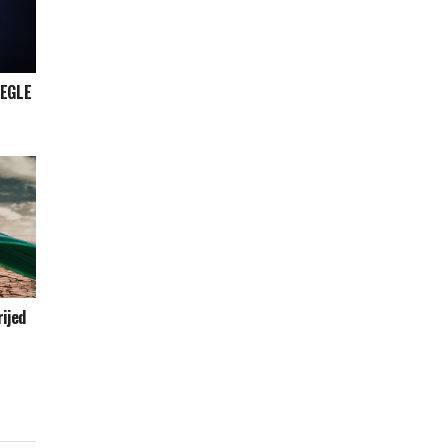
JEGLE
ijed