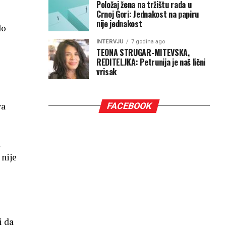
Položaj žena na tržištu rada u
Crnoj Gori: Jednakost na papiru
nije jednakost
do
INTERVJU
7 godina ago
TEONA STRUGAR-MITEVSKA,
REDITELJKA: Petrunija je naš lični
vrisak
va
FACEBOOK
m
 nije
i da