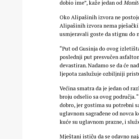
dobio ime”, kaže jedan od
Monit
Oko Alipašinih izvora ne postoje
Alipašinih izvora nema pješačkih 
usmjeravali goste da stignu do 
“Put od Gusinja do ovog izletišta
poslednji put presvučen asfaltom
devastiran. Nadamo se da će nadl
ljepota zaslužuje ozbiljniji pris
Većina smatra da je jedan od raz
broju odselio sa ovog područja. “
dobro, jer gostima su potrebni sa
uglavnom sagrađene od novca ko
kuće su uglavnom prazne, i služ
Mještani ističu da se odavno naj