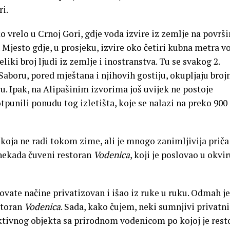
ri.
o vrelo u Crnoj Gori, gdje voda izvire iz zemlje na površi
Mjesto gdje, u prosjeku, izvire oko četiri kubna metra v
iki broj ljudi iz zemlje i inostranstva. Tu se svakog 2.
aboru, pored mještana i njihovih gostiju, okupljaju broj
vu. Ipak, na Alipašinim izvorima još uvijek ne postoje
otpunili ponudu tog izletišta, koje se nalazi na preko 900
koja ne radi tokom zime, ali je mnogo zanimljivija priča
 nekada čuveni restoran
Vodenica
, koji je poslovao u okvi
ovate načine privatizovan i išao iz ruke u ruku. Odmah je
estoran
Vodenica
. Sada, kako čujem, neki sumnjivi privatni
tivnog objekta sa prirodnom vodenicom po kojoj je rest