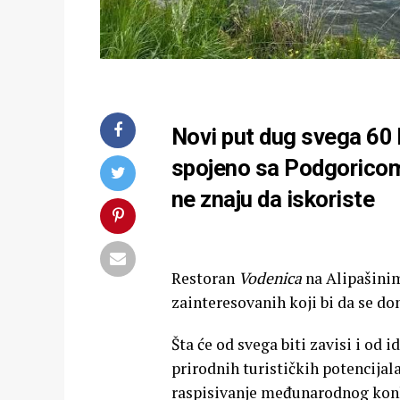
Novi put dug svega 60 k
spojeno sa Podgoricom,
ne znaju da iskoriste
Restoran
Vodenica
na Alipašinim
zainteresovanih koji bi da se d
Šta će od svega biti zavisi i od 
prirodnih turističkih potencijala
raspisivanje međunarodnog konku