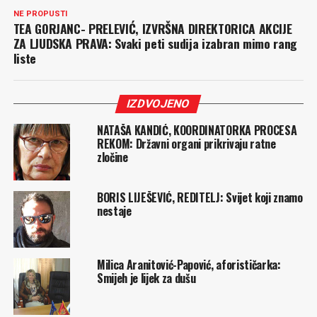
NE PROPUSTI
TEA GORJANC- PRELEVIĆ, IZVRŠNA DIREKTORICA AKCIJE
ZA LJUDSKA PRAVA: Svaki peti sudija izabran mimo rang
liste
IZDVOJENO
NATAŠA KANDIĆ, KOORDINATORKA PROCESA
REKOM: Državni organi prikrivaju ratne
zločine
BORIS LIJEŠEVIĆ, REDITELJ: Svijet koji znamo
nestaje
Milica Aranitović-Papović, aforističarka:
Smijeh je lijek za dušu