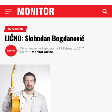
INTERVJU
LIČNO: Slobodan Bogdanović
Objavljeno prije
9 godina
na
17 Februara, 2017
Objavio:
Monitor online