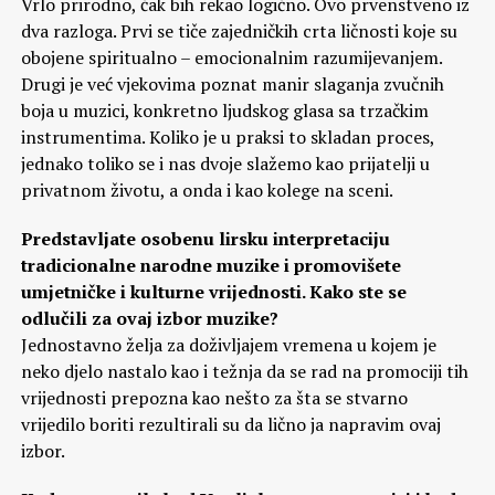
Vrlo prirodno, čak bih rekao logično. Ovo prvenstveno iz
dva razloga. Prvi se tiče zajedničkih crta ličnosti koje su
obojene spiritualno – emocionalnim razumijevanjem.
Drugi je već vjekovima poznat manir slaganja zvučnih
boja u muzici, konkretno ljudskog glasa sa trzačkim
instrumentima. Koliko je u praksi to skladan proces,
jednako toliko se i nas dvoje slažemo kao prijatelji u
privatnom životu, a onda i kao kolege na sceni.
Predstavljate osobenu lirsku interpretaciju
tradicionalne narodne muzike i promovišete
umjetničke i kulturne vrijednosti. Kako ste se
odlučili za ovaj izbor muzike?
Jednostavno želja za doživljajem vremena u kojem je
neko djelo nastalo kao i težnja da se rad na promociji tih
vrijednosti prepozna kao nešto za šta se stvarno
vrijedilo boriti rezultirali su da lično ja napravim ovaj
izbor.