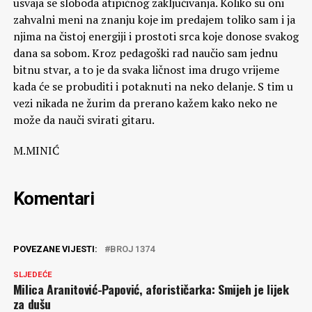
usvaja se sloboda atipičnog zaključivanja. Koliko su oni
zahvalni meni na znanju koje im predajem toliko sam i ja
njima na čistoj energiji i prostoti srca koje donose svakog
dana sa sobom. Kroz pedagoški rad naučio sam jednu
bitnu stvar, a to je da svaka ličnost ima drugo vrijeme
kada će se probuditi i potaknuti na neko delanje. S tim u
vezi nikada ne žurim da prerano kažem kako neko ne
može da nauči svirati gitaru.
M.MINIĆ
Komentari
POVEZANE VIJESTI:
BROJ 1374
SLJEDEĆE
Milica Aranitović-Papović, aforističarka: Smijeh je lijek
za dušu