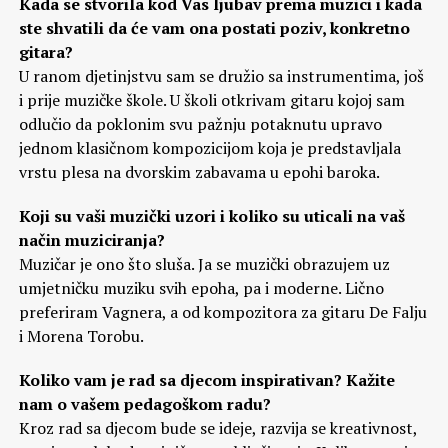
Kada se stvorila kod Vas ljubav prema muzici i kada
ste shvatili da će vam ona postati poziv, konkretno
gitara?
U ranom djetinjstvu sam se družio sa instrumentima, još
i prije muzičke škole. U školi otkrivam gitaru kojoj sam
odlučio da poklonim svu pažnju potaknutu upravo
jednom klasičnom kompozicijom koja je predstavljala
vrstu plesa na dvorskim zabavama u epohi baroka.
Koji su vaši muzički uzori i koliko su uticali na vaš
način muziciranja?
Muzičar je ono što sluša. Ja se muzički obrazujem uz
umjetničku muziku svih epoha, pa i moderne. Lično
preferiram Vagnera, a od kompozitora za gitaru De Falju
i Morena Torobu.
Koliko vam je rad sa djecom inspirativan? Kažite
nam o vašem pedagoškom radu?
Kroz rad sa djecom bude se ideje, razvija se kreativnost,