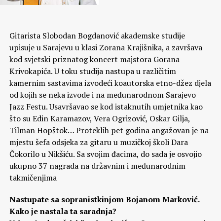
Gitarista Slobodan Bogdanović akademske studije
upisuje u Sarajevu u klasi Zorana Krajišnika, a završava
kod svjetski priznatog koncert majstora Gorana
Krivokapića. U toku studija nastupa u različitim
kamernim sastavima izvodeći koautorska etno-džez djela
od kojih se neka izvode i na međunarodnom Sarajevo
Jazz Festu. Usavršavao se kod istaknutih umjetnika kao
što su Edin Karamazov, Vera Ogrizović, Oskar Gilja,
Tilman Hopštok… Proteklih pet godina angažovan je na
mjestu šefa odsjeka za gitaru u muzičkoj školi Dara
Čokorilo u Nikšiću. Sa svojim đacima, do sada je osvojio
ukupno 37 nagrada na državnim i međunarodnim
takmičenjima
Nastupate sa sopranistkinjom Bojanom Marković.
Kako je nastala ta saradnja?