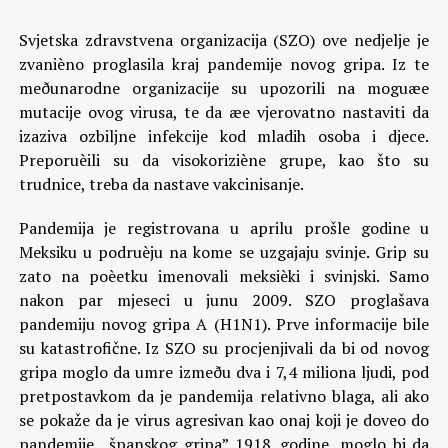
Svjetska zdravstvena organizacija (SZO) ove nedjelje je
zvanièno proglasila kraj pandemije novog gripa. Iz te
meðunarodne organizacije su upozorili na moguæe
mutacije ovog virusa, te da æe vjerovatno nastaviti da
izaziva ozbiljne infekcije kod mladih osoba i djece.
Preporuèili su da visokoriziène grupe, kao što su
trudnice, treba da nastave vakcinisanje.
Pandemija je registrovana u aprilu prošle godine u
Meksiku u podruèju na kome se uzgajaju svinje. Grip su
zato na poèetku imenovali meksièki i svinjski. Samo
nakon par mjeseci u junu 2009. SZO proglašava
pandemiju novog gripa A (H1N1). Prve informacije bile
su katastrofične. Iz SZO su procjenjivali da bi od novog
gripa moglo da umre izmeðu dva i 7,4 miliona ljudi, pod
pretpostavkom da je pandemija relativno blaga, ali ako
se pokaže da je virus agresivan kao onaj koji je doveo do
pandemije ,,španskog gripa” 1918. godine, moglo bi da