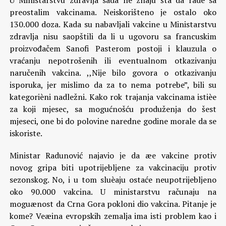
U Ministarstvu zdravlja sada ne znaju šta da rade sa
preostalim vakcinama. Neiskorišteno je ostalo oko
130.000 doza. Kada su nabavljali vakcine u Ministarstvu
zdravlja nisu saopštili da li u ugovoru sa francuskim
proizvođačem Sanofi Pasterom postoji i klauzula o
vraćanju nepotrošenih ili eventualnom otkazivanju
naručenih vakcina. ,,Nije bilo govora o otkazivanju
isporuka, jer mislimo da za to nema potrebe”, bili su
kategorièni nadležni. Kako rok trajanja vakcinama istièe
za koji mjesec, sa mogućnošću produženja do šest
mjeseci, one bi do polovine naredne godine morale da se
iskoriste.
Ministar Radunović najavio je da æe vakcine protiv
novog gripa biti upotrijebljene za vakcinaciju protiv
sezonskog. No, i u tom sluèaju ostaće neupotrijebljeno
oko 90.000 vakcina. U ministarstvu računaju na
moguænost da Crna Gora pokloni dio vakcina. Pitanje je
kome? Veæina evropskih zemalja ima isti problem kao i