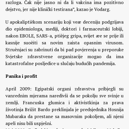
razloga. Čak nije jasno ni da li vakcina ima pozitivno
dejstvo, jer nije klinički testirana”, kazao je Vodarg.
U apokaliptièkom scenariju koji veæ deceniju podgrijava
dio epidemiologa, mediji, doktori i farmaceutski lobiji,
nakon EBOLE, SARS-a, ptièjeg gripa, svijet æe se prije ili
kasnije suoèiti sa novim zaista opasnim virusom.
Struènjaci su zabrinuti da bi pad povjerenja u preporuke
Svjetske zdravstvene organizacije mogao da ima
katastrofalne posljedice u slučaju budućih pandemija.
Panika i profit
April 2009: Egipatski organi zdravstva pribjegli su
vanrednim mjerama naredivši da se pokolju sve svinje u
zemlji. Francuska glumica i aktivistkinja za prava
životinja Brižit Bardo preklinjala je predsjednika Hosnija
Mubaraka da prestane sa masovnim pokoljem, ali njeni
apeli nisu bili uspješni.