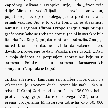
Zapadnog Balkana i Evropske unije, i da ,,život teče
dalje”. Ministar i vodeći ljudi medicinskih ustanova su,
poput svojih evropskih kolega, javno pred kamerama
primili vakcine. Bio je to opšti trend da se državnici i
ministri u regionu i širom Evrope slikaju i daju primjer
graðanstvu kako se treba pelcovati. Jedini izuzetak je bila
ljekarka Eva Kopač, poljska ministarka zdravlja. Ona je, i
pored brojnih kritika, ponavljala da vakcine nijesu
dovoljno provjerene te da ih Poljska neæe uvoziti. ,,Da li
je moja dužnost da potpisujem sporazume koju su u
interesu Poljske ili u interesu farmaceutskih
kompanija?”, upitala je Kopač.
Uprkos agresivnoj kampanji sa najvišeg nivoa odziv na
vakcinaciju je u veæem dijelu Evrope bio mali – oko 10
odsto. U Crnoj Gori je od isporučenih 136.000 vakcina
protiv novog gripa iskorišteno svega 5.124, iako je
prema procjenama Ministarstva zdravlja oko 50. 000