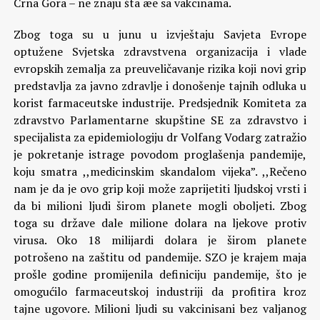
Crna Gora – ne znaju šta æe sa vakcinama.
Zbog toga su u junu u izvještaju Savjeta Evrope
optužene Svjetska zdravstvena organizacija i vlade
evropskih zemalja za preuveličavanje rizika koji novi grip
predstavlja za javno zdravlje i donošenje tajnih odluka u
korist farmaceutske industrije. Predsjednik Komiteta za
zdravstvo Parlamentarne skupštine SE za zdravstvo i
specijalista za epidemiologiju dr Volfang Vodarg zatražio
je pokretanje istrage povodom proglašenja pandemije,
koju smatra ,,medicinskim skandalom vijeka”. ,,Rečeno
nam je da je ovo grip koji može zaprijetiti ljudskoj vrsti i
da bi milioni ljudi širom planete mogli oboljeti. Zbog
toga su države dale milione dolara na ljekove protiv
virusa. Oko 18 milijardi dolara je širom planete
potrošeno na zaštitu od pandemije. SZO je krajem maja
prošle godine promijenila definiciju pandemije, što je
omogućilo farmaceutskoj industriji da profitira kroz
tajne ugovore. Milioni ljudi su vakcinisani bez valjanog