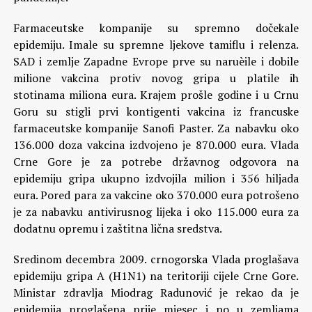
Farmaceutske kompanije su spremno dočekale
epidemiju. Imale su spremne ljekove tamiflu i relenza.
SAD i zemlje Zapadne Evrope prve su naruèile i dobile
milione vakcina protiv novog gripa u platile ih
stotinama miliona eura. Krajem prošle godine i u Crnu
Goru su stigli prvi kontigenti vakcina iz francuske
farmaceutske kompanije Sanofi Paster. Za nabavku oko
136.000 doza vakcina izdvojeno je 870.000 eura. Vlada
Crne Gore je za potrebe državnog odgovora na
epidemiju gripa ukupno izdvojila milion i 356 hiljada
eura. Pored para za vakcine oko 370.000 eura potrošeno
je za nabavku antivirusnog lijeka i oko 115.000 eura za
dodatnu opremu i zaštitna lična sredstva.
Sredinom decembra 2009. crnogorska Vlada proglašava
epidemiju gripa A (H1N1) na teritoriji cijele Crne Gore.
Ministar zdravlja Miodrag Radunović je rekao da je
epidemija proglašena prije mjesec i po u zemljama