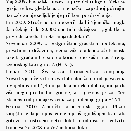
Maj 2009: Fudbalski mečevi u prve četiri lige u Meksiku
igraju se bez gledalaca. U njemačkoj zapadnoj pokrajini
Sar zabranjuje se ljubljenje prilikom pozdravljanja.
Jun 2009: Stručnjaci su upozorili da bi Njemačka mogla
da očekuje i do 80.000 smrtnih slučajeva i ,,gubitke u
privredi između 15 i 45 milijardi dolara”.
Novembar 2009: U podgoričkim gradskim apotekama,
privatnim i državnim, nema više epidemioloških maski
koje bi građani trebalo da koriste kao zaštitu od širenja
sezonskog kao i gripa A (H1N1).
Januar 2010: Švajcarska farmaceutska kompanija
Novartis je u četvrtom kvartalu uknjižila prodaju vakcina
u vrijednosti od 1,4 milijarde amerièkih dolara, milijardu
više nego prethodne godine, a taj iznos je zaraðen
iskljuèivo od prodaje vakcina za pandemiju gripa H1N1.
Februar 2010: Američki farmaceutski gigant Pfizer
saopštio je da je u posljednjem prošlogodišnjem kvartalu
gotovo utrostruèio neto dobit u odnosu na èetvrto
tromjeseèje 2008. na 767 miliona dolara.