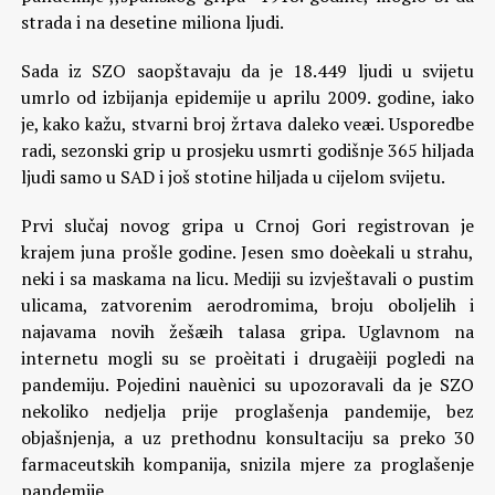
strada i na desetine miliona ljudi.
Sada iz SZO saopštavaju da je 18.449 ljudi u svijetu
umrlo od izbijanja epidemije u aprilu 2009. godine, iako
je, kako kažu, stvarni broj žrtava daleko veæi. Usporedbe
radi, sezonski grip u prosjeku usmrti godišnje 365 hiljada
ljudi samo u SAD i još stotine hiljada u cijelom svijetu.
Prvi slučaj novog gripa u Crnoj Gori registrovan je
krajem juna prošle godine. Jesen smo doèekali u strahu,
neki i sa maskama na licu. Mediji su izvještavali o pustim
ulicama, zatvorenim aerodromima, broju oboljelih i
najavama novih žešæih talasa gripa. Uglavnom na
internetu mogli su se proèitati i drugaèiji pogledi na
pandemiju. Pojedini nauènici su upozoravali da je SZO
nekoliko nedjelja prije proglašenja pandemije, bez
objašnjenja, a uz prethodnu konsultaciju sa preko 30
farmaceutskih kompanija, snizila mjere za proglašenje
pandemije.