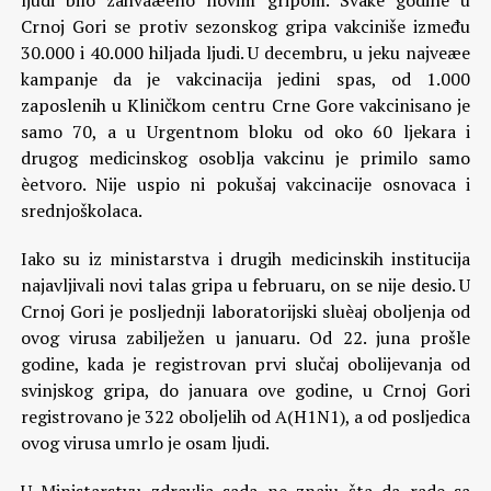
ljudi bilo zahvaæeno novim gripom. Svake godine u
Crnoj Gori se protiv sezonskog gripa vakciniše između
30.000 i 40.000 hiljada ljudi. U decembru, u jeku najveæe
kampanje da je vakcinacija jedini spas, od 1.000
zaposlenih u Kliničkom centru Crne Gore vakcinisano je
samo 70, a u Urgentnom bloku od oko 60 ljekara i
drugog medicinskog osoblja vakcinu je primilo samo
èetvoro. Nije uspio ni pokušaj vakcinacije osnovaca i
srednjoškolaca.
Iako su iz ministarstva i drugih medicinskih institucija
najavljivali novi talas gripa u februaru, on se nije desio. U
Crnoj Gori je posljednji laboratorijski sluèaj oboljenja od
ovog virusa zabilježen u januaru. Od 22. juna prošle
godine, kada je registrovan prvi slučaj obolijevanja od
svinjskog gripa, do januara ove godine, u Crnoj Gori
registrovano je 322 oboljelih od A(H1N1), a od posljedica
ovog virusa umrlo je osam ljudi.