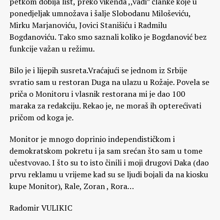
petkom dobija list, preko vikenda ,,vadi” članke koje u
ponedjeljak umnožava i šalje Slobodanu Miloševiću,
Mirku Marjanoviću, Jovici Stanišiću i Radmilu
Bogdanoviću. Tako smo saznali koliko je Bogdanović bez
funkcije važan u režimu.
Bilo je i lijepih susreta.Vraćajući se jednom iz Srbije
svratio sam u restoran Duga na ulazu u Rožaje. Povela se
priča o Monitoru i vlasnik restorana mi je dao 100
maraka za redakciju. Rekao je, ne moraš ih opterećivati
pričom od koga je.
Monitor je mnogo doprinio independističkom i
demokratskom pokretu i ja sam srećan što sam u tome
učestvovao. I što su to isto činili i moji drugovi Daka (dao
prvu reklamu u vrijeme kad su se ljudi bojali da na kiosku
kupe Monitor), Rale, Zoran , Rora…
Radomir VULIKIC