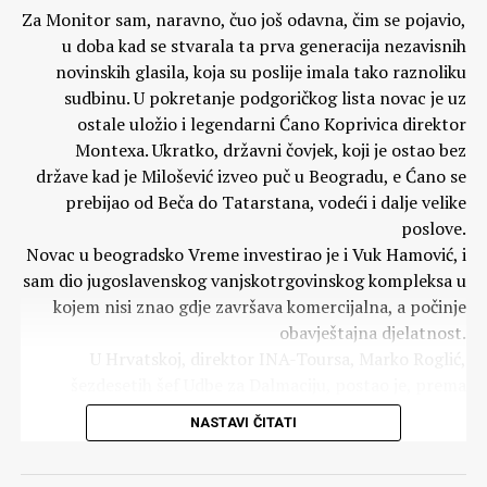
Za Monitor sam, naravno, čuo još odavna, čim se pojavio,
posve u prilog Crne Gore, jer sa Crnom Gorom i
u doba kad se stvarala ta prva generacija nezavisnih
Crnogorcima ima i drugih načina upoznavanja, koji
novinskih glasila, koja su poslije imala tako raznoliku
zacijelo mnogo ne obećavaju.
sudbinu. U pokretanje podgoričkog lista novac je uz
Trebat će mnogo vremena da se uklone svi negativni
ostale uložio i legendarni Ćano Koprivica direktor
stereotipi o Crnoj Gori i Crnogorcima. U tomu se ne
Montexa. Ukratko, državni čovjek, koji je ostao bez
može uspjeti potiskivanjem Monitora, pritiscima na
države kad je Milošević izveo puč u Beogradu, e Ćano se
njegove ljude, obnavljanjem cijele lepeze državnih mjera
prebijao od Beča do Tatarstana, vodeći i dalje velike
iz posve drugih vremena i političkih (ne)kultura. Zato
poslove.
neka Monitor neometano radi pospremajući Crnu Goru
Novac u beogradsko Vreme investirao je i Vuk Hamović, i
za bolje dana što sigurno dolaze. Kad sve loše bude
sam dio jugoslavenskog vanjskotrgovinskog kompleksa u
zaboravljeno, ostat će njegova blistava baština.
kojem nisi znao gdje završava komercijalna, a počinje
Ivo BANAC
obavještajna djelatnost.
U Hrvatskoj, direktor INA-Toursa, Marko Roglić,
šezdesetih šef Udbe za Dalmaciju, postao je, prema
riječima Marinka Božića, otac njegova Slobodnog
NASTAVI ČITATI
tjednika. ST je u prvom broju žestoko napao Tuđmana,
Komentari
no već u drugom postao je organ njegove policijske