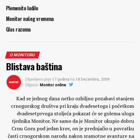
Plemenito ludilo
Monitor našeg vremena
Glas razuma
O MONITORU
Blistava baština
Objavljeno prije
17 godina
na
18 Decembra, 2009
Objavio:
Monitor online
Kad se jednog dana netko ozbiljno pozabavi stanjem
crnogorskog društva pri kraju dvadesetoga i početkom
dvadesetprvoga stoljeća pokazat će se golema uloga
tjednika Monitor. Ne samo da je Monitor okupio dobru
Crnu Goru pod jedan krov, on je prednjačio u povratku
časti crnogorskom narodu nakon sramotne avanture na