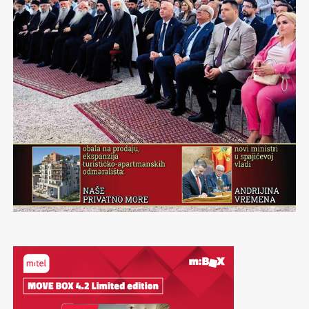
Slobodna misao je uslov za demokratiju. Pravo na riječ
takođe. Tamo gdje nema demokratije traži se pravo na
krik. Monitor se za njega izborio hiljadu puta. Taj krik
pretočen na papir svjedoči o ratovima, Dubrovniku,
Sarajevu, Vukovaru, Srebrenici, Miloševiću,
bombardovanju, nezavisnosti, ubistvima, korupciji,
kriminalu, tranziciji, odgovornosti i ljudskoj
neodgovornosti. Taj krik zove na slobodu. Naravno i
danas. Slobodan građanin u Crnoj Gori je sjutra slobodan
građanin Evrope.
Opasno je ugroženo pravo na krik. Opasno je biti
fotograf ili urednik dnevnog glasila. Opasno je biti
advokat i ručati u restoranu. Opasno je biti komšija
predsjedniku parlamenta. Opasno je biti savjestan
policijski inspektor dok odvode ljude pod nož. Opasno je
učiti o slobodi i biti profesor na univerzitetu. Opasno je
pisati o kriminalu i korupciji. Opasno je otkrivati,
svjedočiti i opominjati. Opasno je biti monitor našeg