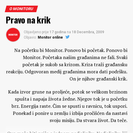
države.
Goran Štrok, biznismen povezan s Ininim direktorima
O MONITORU
Mišom Brozom (Titovim sinom) i Vanjom Špilkom
Pravo na krik
(sinom Mike Špiljka) pokušao je zatim pokrenuti dnevni
list Zapad, koji je uređivao Pero Zlatar, povučen iz
Objavljeno prije
17 godina
na
18 Decembra, 2009
Beograda. No, Hrvatska nije ni Srbija ni Crna Gora, gdje
Objavio:
Monitor online
je opozicija uživala makar i kompromitirani legalitet, što
Na početku bi Monitor. Ponovo bi početak. Ponovo bi
u Zagrebu, gdje je došlo do nacionalne homogenizacije,
Monitor. Početaka našim građanima ne fali. Svaki
nije moglo proći. Vreme i Monitor evoluirali su u istinsku
početak je sukob sa krizom. Kriza traži građansku
liberalnu opoziciju diktaturi koja je tolerirala određene
reakciju. Odgovoran medij građanima mora dati podršku.
idejne razlike, jer se osnivala na unitarizmu.
On je njihov građanski krik.
Jugoslavija bez teritorija, ,,bestjelesni” politički
unitarizam koji se neko vrijeme oslanjao na
Kada izvor grune na proljeće, potok se velikom brzinom
administrativnu moć Ante Markovića, pokušao je, dakle,
spušta i napaja života žedne. Njegov tok je u početku
uspostaviti opozicijske medije u doba sveopćeg
brz. Energija raste. Čim se spusti u ravnicu, tok uspori.
nacionalističkog ludila. No, politički je to bile
Ponekad i ponire u zemlju i izbija pročišćen da nastavi
bezizgledno i umjesto masovnih medija, nastali su
svoju misiju. Da stvara život. Da teče.
ekskluzivni časopisi, kao glas razuma, koji se nije daleko
čuo. Onda je stalo i Vreme, jer se taj list naposlijetku