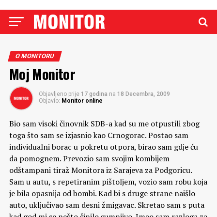
O MONITORU
Moj Monitor
Objavljeno prije
17 godina
na
18 Decembra, 2009
Objavio:
Monitor online
Bio sam visoki činovnik SDB-a kad su me otpustili zbog
toga što sam se izjasnio kao Crnogorac. Postao sam
individualni borac u pokretu otpora, birao sam gdje ću
da pomognem. Prevozio sam svojim kombijem
odštampani tiraž Monitora iz Sarajeva za Podgoricu.
Sam u autu, s repetiranim pištoljem, vozio sam robu koja
je bila opasnija od bombi. Kad bi s druge strane naišlo
auto, uključivao sam desni žmigavac. Skretao sam s puta
kad god mi se nešto činilo sumnjivo. Imao sam razloga za