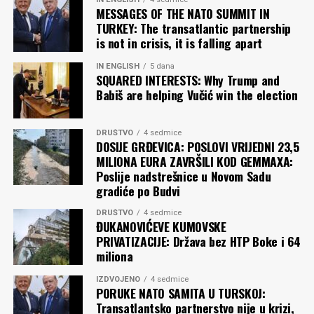
MESSAGES OF THE NATO SUMMIT IN
TURKEY: The transatlantic partnership
is not in crisis, it is falling apart
IN ENGLISH
5 dana
SQUARED INTERESTS: Why Trump and
Babiš are helping Vučić win the election
DRUŠTVO
4 sedmice
DOSIJE GRĐEVICA: POSLOVI VRIJEDNI 23,5
MILIONA EURA ZAVRŠILI KOD GEMMAXA:
Poslije nadstrešnice u Novom Sadu
gradiće po Budvi
DRUŠTVO
4 sedmice
ĐUKANOVIĆEVE KUMOVSKE
PRIVATIZACIJE: Država bez HTP Boke i 64
miliona
IZDVOJENO
4 sedmice
PORUKE NATO SAMITA U TURSKOJ:
Transatlantsko partnerstvo nije u krizi,