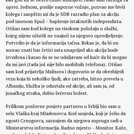
oprez. Jednom, poslije naporne vožnje, pozvao me bivši
kolega i saopštio mi da je SDB razradio plan za akciju
pod imenom Spuž – hapšenje istaknutih independista.
Otišao sam kod kolege na visokom položaju u službi,
kojeg nijesu očistili ne znajući za njegovo opredjeljenje.
Potvrdio je da je informacija tačna. Rekao je, da bi on
morao znati bar četiri sata unaprijed ako akcija bude
izvođena i kazao da se ne udaljavam od kuće da bi mogao
da mi javi (tada još nije bilo mobilnih telefona) . Otišao
sam kod prijatelja Malisora i dogovorio se da obezbijedi
vezu koja bi nekoliko ljudi, ako zatreba, hitno prevela u
Albaniju. Služba je odustala od akcije, ali sam ja, od
junačkog straha, dobio šećernu bolest.
Prilikom poslovne posjete partneru u Srbiji bio sam u
selu Vlaška kraj Mladenovca. Kod susjeda, koji je želio da
ugosti Crnogorca, saznajem da njegova supruga radi u
Ministarstvu informacija. Radno mjesto – Monitor. Kaže,