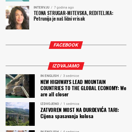
Komentari
INTERVJU
7 godina ago
TEONA STRUGAR-MITEVSKA, REDITELJKA:
Petrunija je naš lični vrisak
FACEBOOK
IZDVAJAMO
IN ENGLISH
3 sedmice
NEW HIGHWAYS LEAD MOUNTAIN
COUNTRIES TO THE GLOBAL ECONOMY: We
are all closer
IZDVOJENO
1 sedmica
ZATVOREN MOST NA ĐURĐEVIĆA TARI:
Cijena spasavanja kolosa
IN ENGLISH
4 sedmice