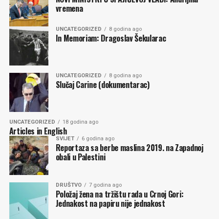
vremena
Postoje oni koji vjeruju, mogu i hoće dalje. Za njih
sloboda i pravda nijesu puste riječi. Monitor poput
UNCATEGORIZED
8 godina ago
reflektora osvjetljava stadion gdje se igra odvija pod
In Memoriam: Dragoslav Šekularac
prigušenim svjetlima. Pod svijetlom postaju vidljivi
ofsajdi, ko pravi grube faulove, ko igra rukom a ko u igri
upotrebljava šipku na rasklapanje. Takvom Monitoru
UNCATEGORIZED
8 godina ago
Slučaj Carine (dokumentarac)
čitaoci vjeruju. Predstavnici Evrope, koji Crnu Goru ne
doživljavaju kao duhovnu pustinju, u Monitoru vide
pouzdanog partnera u implementaciji evropskih
vrijednosti. Dolaze nove generacije. Dođe vrijeme kada
UNCATEGORIZED
18 godina ago
Articles in English
mlado regeneriše trulo i staro. Podrška građana
SVIJET
6 godina ago
konstantno raste. To su znaci da nijesi na krivom putu.
Reportaza sa berbe maslina 2019. na Zapadnoj
obali u Palestini
Miodrag RAŠOVIĆ
DRUŠTVO
7 godina ago
Položaj žena na tržištu rada u Crnoj Gori:
Jednakost na papiru nije jednakost