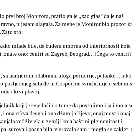
o prvi broj Monitora, pratio ga je ,,zao glas” da je naš
 naravno, nijesam slagala. Za mene je Monitor bio prozor k
. Zato što:
ako mlade bile, da budem umorna od inferiornosti koja 
i; znate ono: centri su Zagreb, Beograd… (Čega to centri
e, sa namjerom odabrana, uloga periferije, palanke… iako
o posljednjeg sela đe ni Gospod ne svraća, nije o sebi mis
odu i krvi plavoj.
eljnik koji je svjedočio o tome da postojimo i ja i moja s
d, i ona crkva desno i ona džamija lijevo, onaj most i onaj
anjala već živjela u zemlji koja baštini plemenitost i
pa, surova i posna bila, vjerovala sam i mogla se zaklet’ 