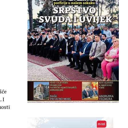
šće
 I
nosti