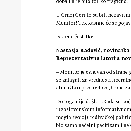
doba i nije bilo toliko tragično.
U Crnoj Gori to su bili nezavisn
Monitor! Tek kasnije će se pojavit
Iskrene čestitke!
Nastasja Radović, novinarka
Reprezentativna istorija nov
– Monitor je osnovan od strane 
se zalagali za vrednosti liberaln
ali i ušla u prve redove, borbe z
Do toga nije došlo…Kada su počel
jugoslovenskom informativnom i 
mogla svojoj uređivačkoj politic
bio samo načelni pacifizam i ne