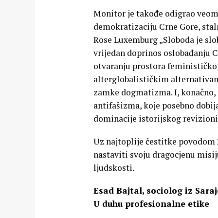
Monitor je takođe odigrao veoma
demokratizaciju Crne Gore, stal
Rose Luxemburg „Sloboda je slob
vrijedan doprinos oslobađanju Cr
otvaranju prostora feminističkoj 
alterglobalističkim alternativ
zamke dogmatizma. I, konačno,
antifašizma, koje posebno dobi
dominacije istorijskog revizion
Uz najtoplije čestitke povodom 
nastaviti svoju dragocjenu misiju
ljudskosti.
Esad Bajtal, sociolog iz Sara
U duhu profesionalne etike