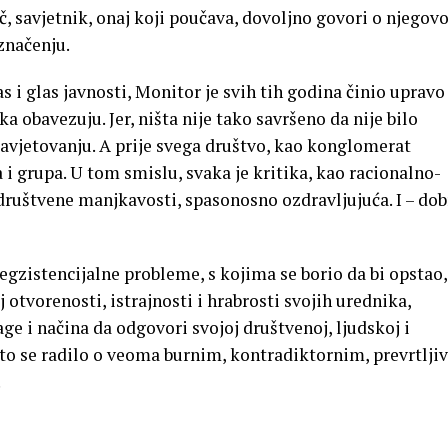
 savjetnik, onaj koji poučava, dovoljno govori o njegovo
 značenju.
s i glas javnosti, Monitor je svih tih godina činio upravo
ka obavezuju. Jer, ništa nije tako savršeno da nije bilo
savjetovanju. A prije svega društvo, kao konglomerat
i grupa. U tom smislu, svaka je kritika, kao racionalno-
društvene manjkavosti, spasonosno ozdravljujuća. I – dob
 egzistencijalne probleme, s kojima se borio da bi opstao,
j otvorenosti, istrajnosti i hrabrosti svojih urednika,
ge i načina da odgovori svojoj društvenoj, ljudskoj i
to se radilo o veoma burnim, kontradiktornim, prevrtljiv
.