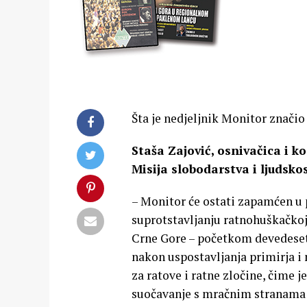
Šta je nedjeljnik Monitor znači
Staša Zajović, osnivačica i 
Misija slobodarstva i ljudskos
– Monitor će ostati zapamćen 
suprotstavljanju ratnohuškačkoj 
Crne Gore – početkom devedeseti
nakon uspostavljanja primirja i
za ratove i ratne zločine, čime 
suočavanje s mračnim stranama 