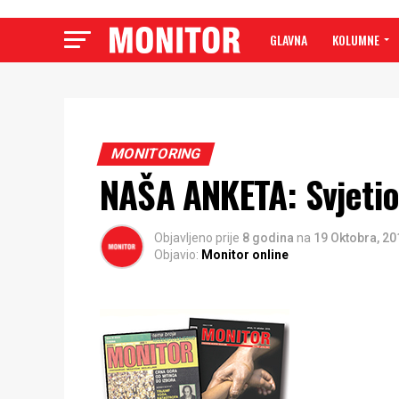
GLAVNA
KOLUMNE
MONITORING
NAŠA ANKETA: Svjetio
Objavljeno prije
8 godina
na
19 Oktobra, 20
Objavio:
Monitor online