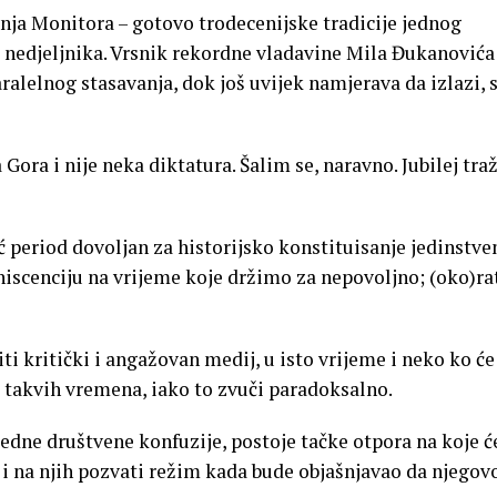
ja Monitora – gotovo trodecenijske tradicije jednog
 nedjeljnika. Vrsnik rekordne vladavine Mila Đukanovića 
alelnog stasavanja, dok još uvijek namjerava da izlazi, s
ra i nije neka diktatura. Šalim se, naravno. Jubilej traž
 period dovoljan za historijsko konstituisanje jedinstve
niscenciju na vrijeme koje držimo za nepovoljno; (oko)ra
ti kritički i angažovan medij, u isto vrijeme i neko ko će
 i takvih vremena, iako to zvuči paradoksalno.
edne društvene konfuzije, postoje tačke otpora na koje ć
 i na njih pozvati režim kada bude objašnjavao da njegov