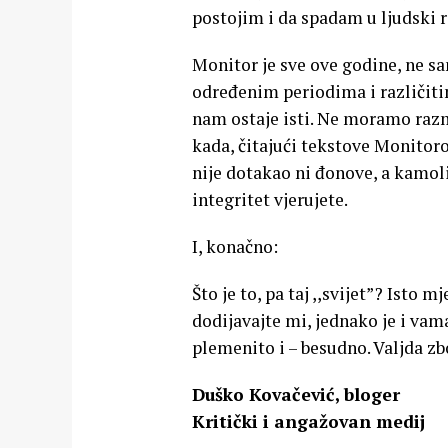
postojim i da spadam u ljudski r
Monitor je sve ove godine, ne s
određenim periodima i različitim
nam ostaje isti. Ne moramo razmiš
kada, čitajući tekstove Monitoro
nije dotakao ni đonove, a kamoli 
integritet vjerujete.
I, konačno:
Što je to, pa taj ,,svijet”? Isto
dodijavajte mi, jednako je i vama
plemenito i – besudno. Valjda zb
Duško Kovačević, bloger
Kritički i angažovan medij