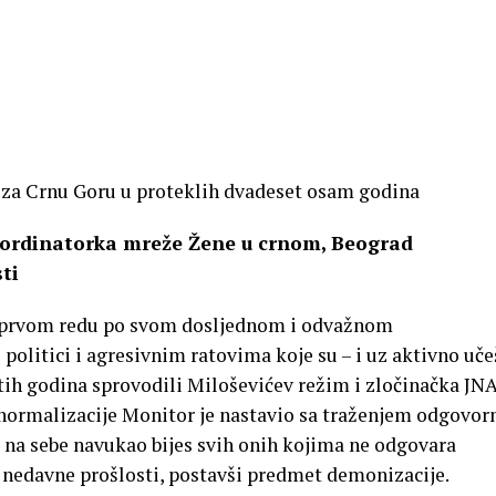
o za Crnu Goru u proteklih dvadeset osam godina
koordinatorka mreže Žene u crnom, Beograd
ti
u prvom redu po svom dosljednom i odvažnom
politici i agresivnim ratovima koje su – i uz aktivno uče
h godina sprovodili Miloševićev režim i zločinačka JNA.
 normalizacije Monitor je nastavio sa traženjem odgovor
je na sebe navukao bijes svih onih kojima ne odgovara
nedavne prošlosti, postavši predmet demonizacije.