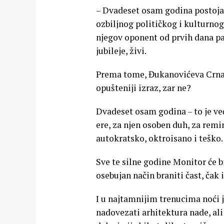
– Dvadeset osam godina postojan
ozbiljnog političkog i kulturnog
njegov oponent od prvih dana par
jubileje, živi.
Prema tome, Đukanovićeva Crna Go
opušteniji izraz, zar ne?
Dvadeset osam godina – to je već
ere, za njen osoben duh, za remi
autokratsko, oktroisano i teško.
Sve te silne godine Monitor će bi
osebujan način braniti čast, čak
I u najtamnijim trenucima noći j
nadovezati arhitektura nade, ali