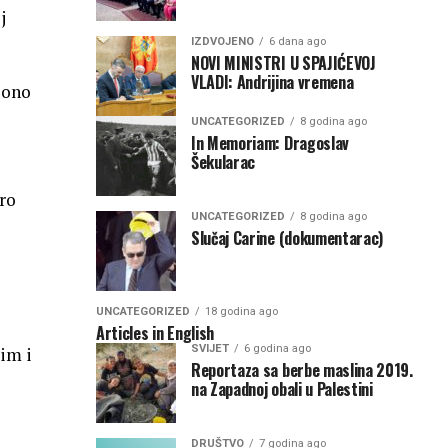
j
IZDVOJENO
6 dana ago
NOVI MINISTRI U SPAJIĆEVOJ
VLADI: Andrijina vremena
 ono
UNCATEGORIZED
8 godina ago
In Memoriam: Dragoslav
Šekularac
ro
UNCATEGORIZED
8 godina ago
Slučaj Carine (dokumentarac)
UNCATEGORIZED
18 godina ago
Articles in English
SVIJET
6 godina ago
im i
Reportaza sa berbe maslina 2019.
na Zapadnoj obali u Palestini
DRUŠTVO
7 godina ago