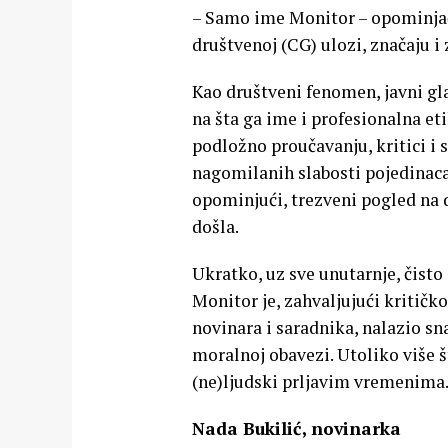
– Samo ime Monitor – opominjač,
društvenoj (CG) ulozi, značaju i
Kao društveni fenomen, javni gla
na šta ga ime i profesionalna eti
podložno proučavanju, kritici i 
nagomilanih slabosti pojedinaca 
opominjući, trezveni pogled na 
došla.
Ukratko, uz sve unutarnje, čisto
Monitor je, zahvaljujući kritičko
novinara i saradnika, nalazio sna
moralnoj obavezi. Utoliko više š
(ne)ljudski prljavim vremenima
Nada Bukilić, novinarka