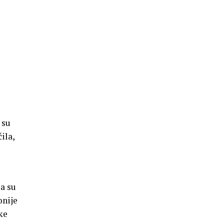
 su
ila,
a su
onije
ke