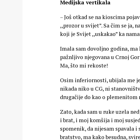
Medijska vertikala
– Još otkad se na kioscima pojavi
,,prozor u svijet”. Sa čim se ja,
koji je Svijet ,,uskakao” ka nama
Imala sam dovoljno godina, ma k
pažnljivo njegovana u Crnoj Gor
Ma, što mi rekoste!
Osim inferiornosti, ubijala me j
nikada niko u CG, ni stanovništv
drugačije do kao o plemenitom r
Zato, kada sam u ruke uzela nedj
i brat, i moj komšija i moj susje
spomenik, da nijesam spavala i s
bratstvo, ma kako besudna, svire