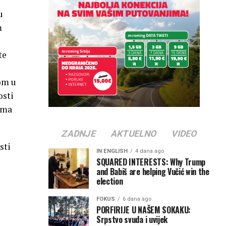
u
m
te
om u
osti
ima
ZADNJE
AKTUELNO
VIDEO
sti
IN ENGLISH
4 dana ago
SQUARED INTERESTS: Why Trump
and Babiš are helping Vučić win the
election
FOKUS
6 dana ago
PORFIRIJE U NAŠEM SOKAKU:
Srpstvo svuda i uvijek