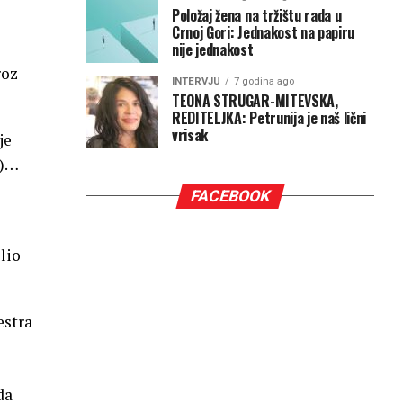
Položaj žena na tržištu rada u
Crnoj Gori: Jednakost na papiru
nije jednakost
roz
INTERVJU
7 godina ago
TEONA STRUGAR-MITEVSKA,
REDITELJKA: Petrunija je naš lični
vrisak
je
?)…
FACEBOOK
lio
estra
da