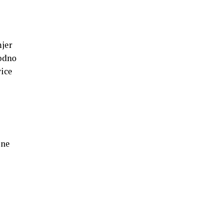
mjer
godno
vice
 ne