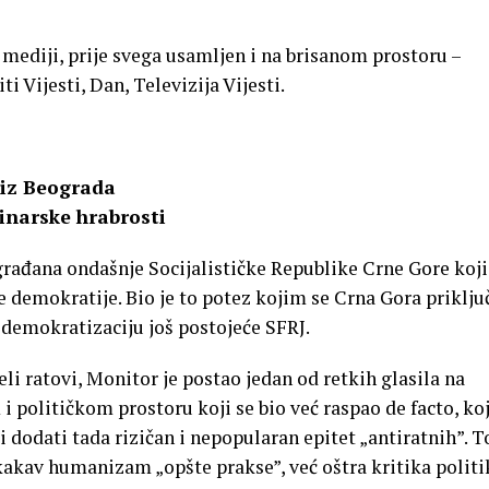
i mediji, prije svega usamljen i na brisanom prostoru –
i Vijesti, Dan, Televizija Vijesti.
 iz Beograda
inarske hrabrosti
građana ondašnje Socijalističke Republike Crne Gore koji
e demokratije. Bio je to potez kojim se Crna Gora priključ
a demokratizaciju još postojeće SFRJ.
i ratovi, Monitor je postao jedan od retkih glasila na
političkom prostoru koji se bio već raspao de facto, koj
i dodati tada rizičan i nepopularan epitet „antiratnih”. T
kakav humanizam „opšte prakse”, već oštra kritika politi