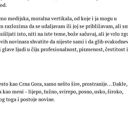
od.
amo medijska, moralna vertikala, od koje i ja mogu u
 razlozima da se udaljavam ili joj se približavam, ali s
ljati isto, niti na iste teme, bože sačuvaj, ali je vrlo z
vih novinara shvatite da nijeste sami i da glib svakodne
glave ljudi u čiju profesionalnost, pismenost, čestitost i
 mjesto kao Crna Gora, samo nešto šire, prostranije… Dakle,
 kao meni – lijepo, tužno, svirepo, posno, usko, široko,
og toga i postoje novine.