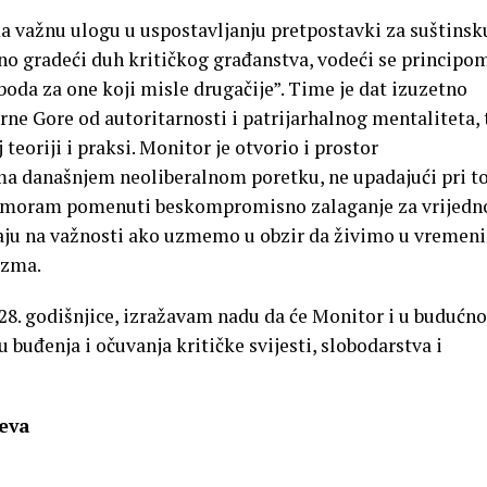
 važnu ulogu u uspostavljanju pretpostavki za suštinsk
no gradeći duh kritičkog građanstva, vodeći se principo
oda za one koji misle drugačije”. Time je dat izuzetno
ne Gore od autoritarnosti i patrijarhalnog mentaliteta, 
teoriji i praksi. Monitor je otvorio i prostor
ama današnjem neoliberalnom poretku, ne upadajući pri t
 moram pomenuti beskompromisno zalaganje za vrijedn
jaju na važnosti ako uzmemo u obzir da živimo u vremen
izma.
28. godišnjice, izražavam nadu da će Monitor i u budućno
 buđenja i očuvanja kritičke svijesti, slobodarstva i
jeva