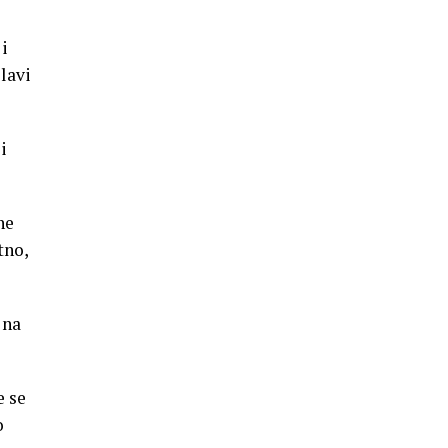
i
lavi
i
ne
tno,
 na
e se
o