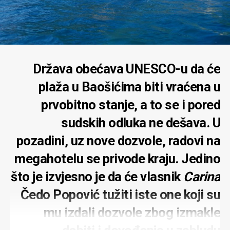
Država obećava UNESCO-u da će
plaža u Baošićima biti vraćena u
prvobitno stanje, a to se i pored
sudskih odluka ne dešava. U
pozadini, uz nove dozvole, radovi na
megahotelu se privode kraju. Jedino
što je izvjesno je da će vlasnik
Carina
Čedo Popović tužiti iste one koji su
mu izdali dozvole zbog izmakle