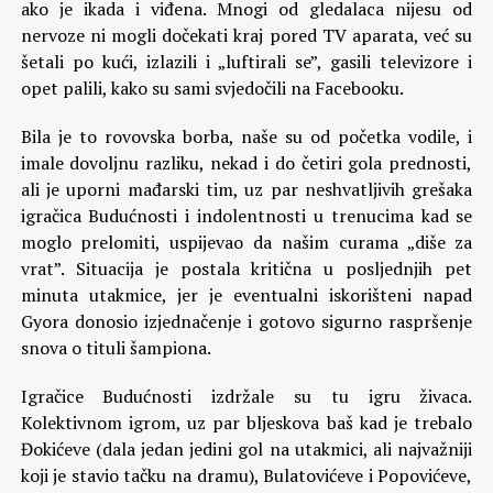
ako je ikada i viđena. Mnogi od gledalaca nijesu od
nervoze ni mogli dočekati kraj pored TV aparata, već su
šetali po kući, izlazili i „luftirali se”, gasili televizore i
opet palili, kako su sami svjedočili na Facebooku.
Bila je to rovovska borba, naše su od početka vodile, i
imale dovoljnu razliku, nekad i do četiri gola prednosti,
ali je uporni mađarski tim, uz par neshvatljivih grešaka
igračica Budućnosti i indolentnosti u trenucima kad se
moglo prelomiti, uspijevao da našim curama „diše za
vrat”. Situacija je postala kritična u posljednjih pet
minuta utakmice, jer je eventualni iskorišteni napad
Gyora donosio izjednačenje i gotovo sigurno raspršenje
snova o tituli šampiona.
Igračice Budućnosti izdržale su tu igru živaca.
Kolektivnom igrom, uz par bljeskova baš kad je trebalo
Đokićeve (dala jedan jedini gol na utakmici, ali najvažniji
koji je stavio tačku na dramu), Bulatovićeve i Popovićeve,