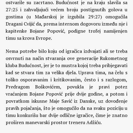
ostvarile su zacrtano. Budućnost je na kraju slavila sa
27:25 i zahvaljujući većem broju postignutih golova u
gostima (u Mađarskoj je izgubila 29:27) omogućila
Dragani Cvijić da, prema internom dogovoru između nje i
kapitenke Bojane Popović, podigne trofej namijenjen
timu sa krova Evrope.
Nema potrebe bilo koju od igračica izdvajati ali se treba
osvrnuti na način stvaranja ove generacije Rukometnog
kluba Budućnost, jer je to mustra kojoj treba pribjegavati
kad se stvara tim za velika djela. Uprava tima, na čelu s
toliko osporavanim i kritikovanim, često i s razlogom,
Predragom Boškovićem, povukla je pravi potez
vraćanjem Bojane Popović prije dvije godine, a potom i
povratkom iskusne Maje Savić iz Danske, uz dovođenje
pravih pojačanja, što je omogućilo da na svaku poziciju u
timu konkurišu bar dvije odlične igračice, čime je znatno
proširen manevarski prostor treneru Adžiću.