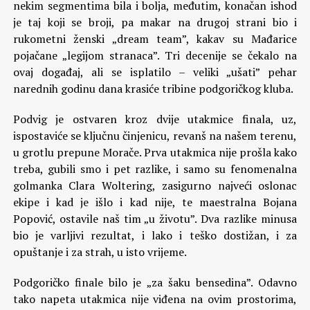
nekim segmentima bila i bolja, međutim, konačan ishod
je taj koji se broji, pa makar na drugoj strani bio i
rukometni ženski „dream team”, kakav su Mađarice
pojačane „legijom stranaca”. Tri decenije se čekalo na
ovaj događaj, ali se isplatilo – veliki „ušati” pehar
narednih godinu dana krasiće tribine podgoričkog kluba.
Podvig je ostvaren kroz dvije utakmice finala, uz,
ispostaviće se ključnu činjenicu, revanš na našem terenu,
u grotlu prepune Morače. Prva utakmica nije prošla kako
treba, gubili smo i pet razlike, i samo su fenomenalna
golmanka Clara Woltering, zasigurno najveći oslonac
ekipe i kad je išlo i kad nije, te maestralna Bojana
Popović, ostavile naš tim „u životu”. Dva razlike minusa
bio je varljivi rezultat, i lako i teško dostižan, i za
opuštanje i za strah, u isto vrijeme.
Podgoričko finale bilo je „za šaku bensedina”. Odavno
tako napeta utakmica nije viđena na ovim prostorima,