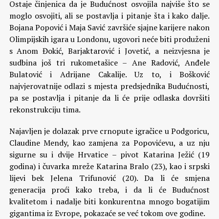
Ostaje činjenica da je Budućnost osvojila najviše što se
moglo osvojiti, ali se postavlja i pitanje šta i kako dalje.
Bojana Popović i Maja Savić završiće sjajne karijere nakon
Olimpijskih igara u Londonu, ugovori neće biti produženi
s Anom Đokić, Barjaktarović i Jovetić, a neizvjesna je
sudbina još tri rukometašice – Ane Radović, Anđele
Bulatović i Adrijane Cakalije. Uz to, i Bošković
najvjerovatnije odlazi s mjesta predsjednika Budućnosti,
pa se postavlja i pitanje da li će prije odlaska dovršiti
rekonstrukciju tima.
Najavljen je dolazak prve crnopute igračice u Podgoricu,
Claudine Mendy, kao zamjena za Popovićevu, a uz nju
sigurne su i dvije Hrvatice – pivot Katarina Ježić (19
godina) i čuvarka mreže Katarina Bralo (23), kao i srpski
lijevi bek Jelena Trifunović (20). Da li će smjena
generacija proći kako treba, i da li će Budućnost
kvalitetom i nadalje biti konkurentna mnogo bogatijim
gigantima iz Evrope, pokazaće se već tokom ove godine.