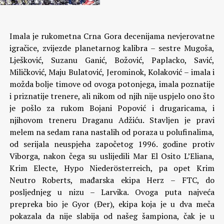
Imala je rukometna Crna Gora decenijama nevjerovatne
igračice, zvijezde planetarnog kalibra – sestre Mugoša,
Lješković, Suzanu Ganić, Božović, Paplacko, Savić,
Miličković, Maju Bulatović, Jerominok, Kolaković – imala i
možda bolje timove od ovoga potonjega, imala poznatije
i priznatije trenere, ali nikom od njih nije uspjelo ono što
je pošlo za rukom Bojani Popović i drugaricama, i
njihovom treneru Draganu Adžiću.
Stavljen je pravi
melem na sedam rana nastalih od poraza u polufinalima,
od serijala neuspjeha započetog 1996. godine protiv
Viborga, nakon čega su uslijedili Mar El Osito L’Eliana,
Krim Electe, Hypo Niederösterreich, pa opet Krim
Neutro Roberts, mađarska ekipa Herz – FTC, do
posljednjeg u nizu – Larvika. Ovoga puta najveća
prepreka bio je Gyor (Đer), ekipa koja je u dva meča
pokazala da nije slabija od našeg šampiona, čak je u