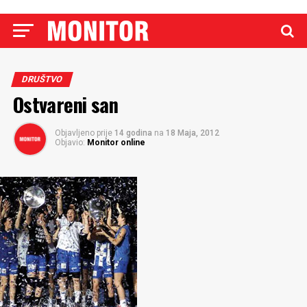
DRUŠTVO
Ostvareni san
Objavljeno prije
14 godina
na
18 Maja, 2012
Objavio:
Monitor online