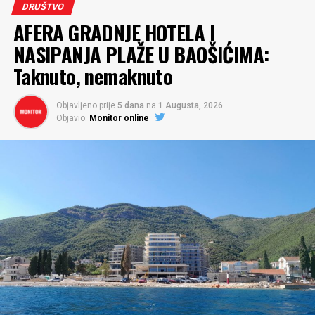
DRUŠTVO
AFERA GRADNJE HOTELA I
NASIPANJA PLAŽE U BAOŠIĆIMA:
Taknuto, nemaknuto
Objavljeno prije
5 dana
na
1 Augusta, 2026
Objavio:
Monitor online