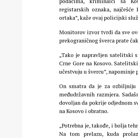
podacima, kriminalci sa Ko
registarskih oznaka, najčešće
ortaka”, kaže ovaj policijski slu
Monitorov izvor tvrdi da sve ov
prekograničnog šverca prate čak
„Tako je napravljen satelitski 
Crne Gore na Kosovo. Satelitski
učestvuju u švercu”, napominje po
On smatra da je za ozbiljniju 
međudržavnih razmjera. Sadašnj
dovoljan da pokrije odjednom sv
na Kosovo i obratno.
„Potrebna je, takođe, i bolja t
Na tom prelazu, kuda prolaz