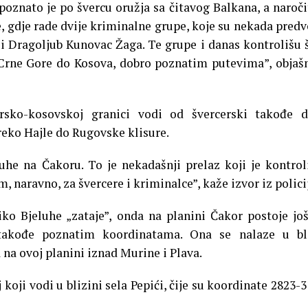
poznato je po švercu oružja sa čitavog Balkana, a naroči
, gdje rade dvije kriminalne grupe, koje su nekada predv
i Dragoljub Kunovac Žaga. Te grupe i danas kontrolišu 
 Crne Gore do Kosova, dobro poznatim putevima”, objaš
rsko-kosovskoj granici vodi od švercerski takođe d
eko Hajle do Rugovske klisure.
uhe na Čakoru. To je nekadašnji prelaz koji je kontrol
m, naravno, za švercere i kriminalce”, kaže izvor iz polici
ko Bjeluhe „zataje”, onda na planini Čakor postoje jo
 takođe poznatim koordinatama. Ona se nalaze u bli
a ovoj planini iznad Murine i Plava.
 koji vodi u blizini sela Pepići, čije su koordinate 2823-3