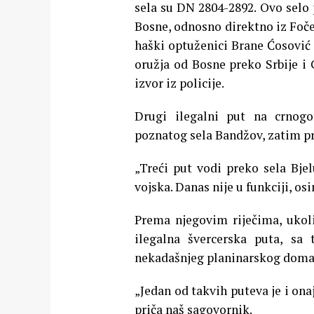
sela su DN 2804-2892. Ovo selo 
Bosne, odnosno direktno iz Foče
haški optuženici Brane Ćosović 
oružja od Bosne preko Srbije i
izvor iz policije.
Drugi ilegalni put na crnogo
poznatog sela Bandžov, zatim pr
„Treći put vodi preko sela Bjel
vojska. Danas nije u funkciji, osi
Prema njegovim riječima, ukoli
ilegalna švercerska puta, sa
nekadašnjeg planinarskog doma n
„Jedan od takvih puteva je i onaj
priča naš sagovornik.