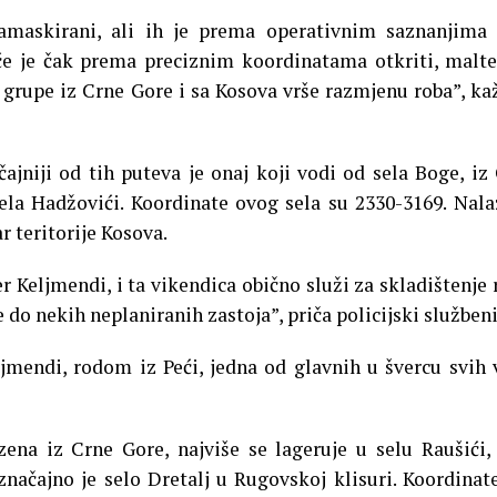
amaskirani, ali ih je prema operativnim saznanjima
e je čak prema preciznim koordinatama otkriti, malt
 grupe iz Crne Gore i sa Kosova vrše razmjenu roba”, ka
čajniji od tih puteva je onaj koji vodi od sela Boge, iz
ela Hadžovići. Koordinate ovog sela su 2330-3169. Nala
r teritorije Kosova.
 Keljmendi, i ta vikendica obično služi za skladištenje 
 do nekih neplaniranih zastoja”, priča policijski službeni
jmendi, rodom iz Peći, jedna od glavnih u švercu svih 
ena iz Crne Gore, najviše se lageruje u selu Raušići,
 značajno je selo Dretalj u Rugovskoj klisuri. Koordinat