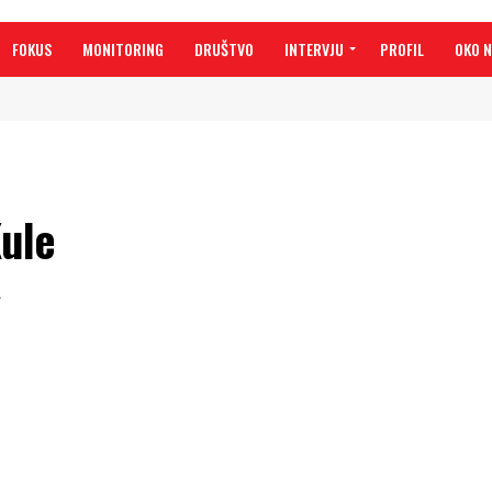
FOKUS
MONITORING
DRUŠTVO
INTERVJU
PROFIL
OKO 
ule
2