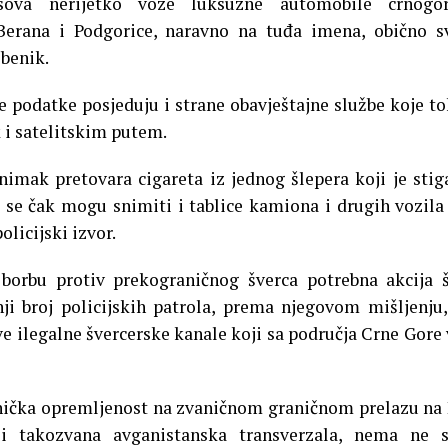
sova nerijetko voze luksuzne automobile crnogor
 Berana i Podgorice, naravno na tuđa imena, obično s
žbenik.
e podatke posjeduju i strane obavještajne službe koje t
 i satelitskim putem.
snimak pretovara cigareta iz jednog šlepera koji je stig
 se čak mogu snimiti i tablice kamiona i drugih vozila
licijski izvor.
borbu protiv prekograničnog šverca potrebna akcija š
i broj policijskih patrola, prema njegovom mišljenju,
e ilegalne švercerske kanale koji sa područja Crne Gore
ehnička opremljenost na zvaničnom graničnom prelazu na 
i takozvana avganistanska transverzala, nema ne 