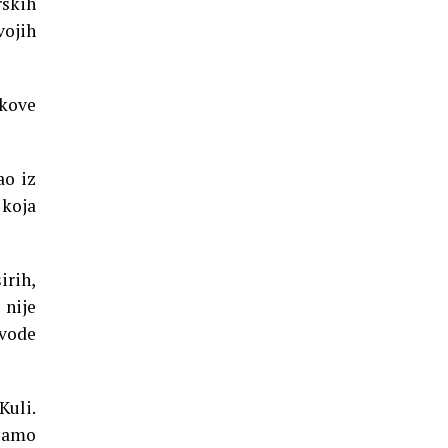
skih
vojih
okove
ao iz
 koja
irih,
 nije
 vode
Kuli.
samo