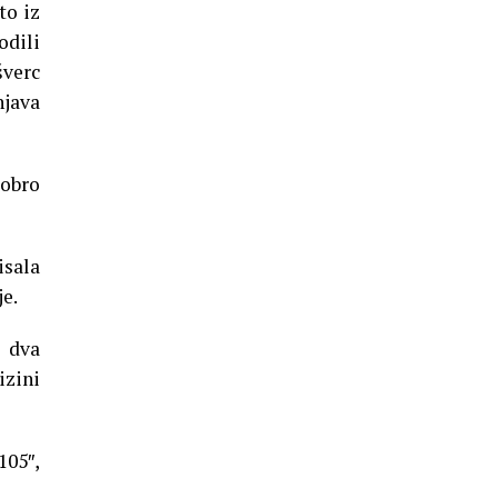
to iz
odili
šverc
njava
obro
isala
je.
š dva
zini
105″,