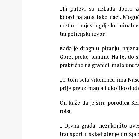
„Ti putevi su nekada dobro z
koordinatama lako naći. Moguć
metar, i mjesta gdje kriminalne
taj policijski izvor.
Kada je droga u pitanju, najzna
Gore, preko planine Hajle, do s
praktično na granici, malo unuta
„U tom selu vikendicu ima Naser
prije preuzimanja i ukoliko dođe
On kaže da je šira porodica Kel
roba.
„ Drvna građa, nezakonito uvez
transport i skladištenje oružja