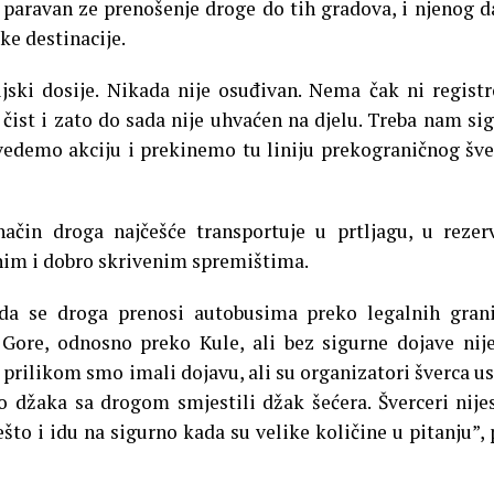
paravan ze prenošenje droge do tih gradova, i njenog d
ke destinacije.
jski dosije. Nikada nije osuđivan. Nema čak ni regist
 čist i zato do sada nije uhvaćen na djelu. Treba nam si
edemo akciju i prekinemo tu liniju prekograničnog šve
čin droga najčešće transportuje u prtljagu, u reze
nim i dobro skrivenim spremištima.
 da se droga prenosi autobusima preko legalnih gran
Gore, odnosno preko Kule, ali bez sigurne dojave ni
prilikom smo imali dojavu, ali su organizatori šverca us
o džaka sa drogom smjestili džak šećera. Šverceri nije
ešto i idu na sigurno kada su velike količine u pitanju”, 