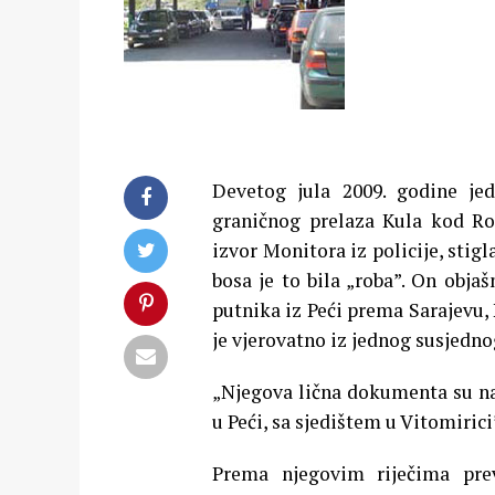
Devetog jula 2009. godine je
graničnog prelaza Kula kod Rož
izvor Monitora iz policije, stig
bosa je to bila „roba”.
On objašn
putnika iz Peći prema Sarajevu,
je vjerovatno iz jednog susjedno
„Njegova lična dokumenta su na
u Peći, sa sjedištem u Vitomirici”
Prema njegovim riječima pre