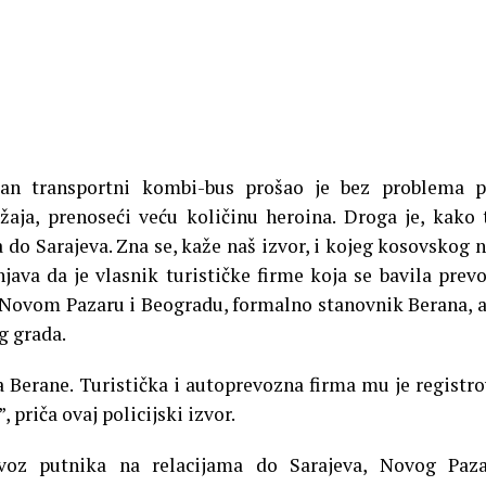
dan transportni kombi-bus prošao je bez problema p
aja, prenoseći veću količinu heroina. Droga je, kako 
la do Sarajeva. Zna se, kaže naš izvor, i kojeg kosovskog 
java da je vlasnik turističke firme koja se bavila pre
 Novom Pazaru i Beogradu, formalno stanovnik Berana, a
g grada.
 Berane. Turistička i autoprevozna firma mu je registr
, priča ovaj policijski izvor.
voz putnika na relacijama do Sarajeva, Novog Paza