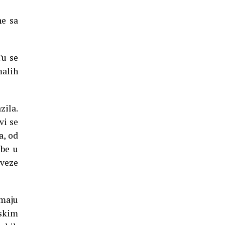
ne sa
Tu se
malih
zila.
vi se
a, od
ebe u
 veze
imaju
jskim