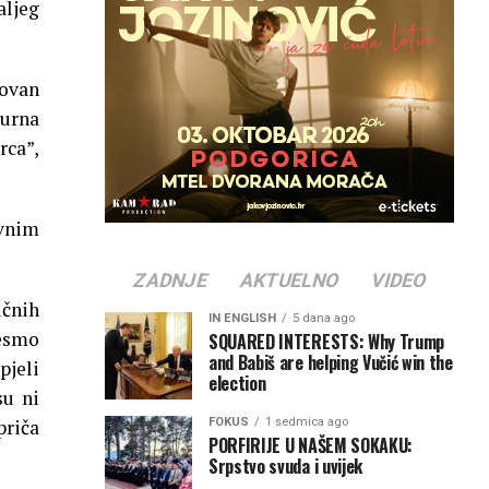
aljeg
rovan
gurna
rca”,
rvnim
ZADNJE
AKTUELNO
VIDEO
ičnih
IN ENGLISH
5 dana ago
jesmo
SQUARED INTERESTS: Why Trump
and Babiš are helping Vučić win the
pjeli
election
su ni
FOKUS
1 sedmica ago
priča
PORFIRIJE U NAŠEM SOKAKU:
Srpstvo svuda i uvijek