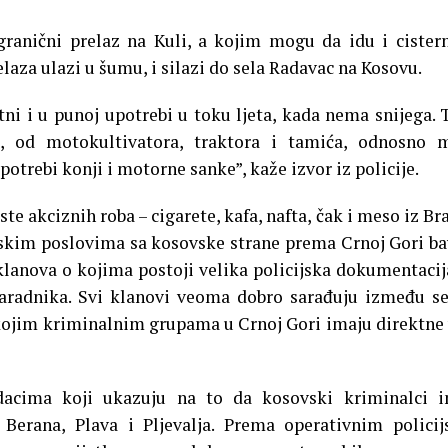
ranični prelaz na Kuli, a kojim mogu da idu i cister
laza ulazi u šumu, i silazi do sela Radavac na Kosovu.
tni i u punoj upotrebi u toku ljeta, kada nema snijega. 
a, od motokultivatora, traktora i tamića, odnosno 
potrebi konji i motorne sanke”, kaže izvor iz policije.
e akciznih roba – cigarete, kafa, nafta, čak i meso iz Bra
rskim poslovima sa kosovske strane prema Crnoj Gori ba
 klanova o kojima postoji velika policijska dokumentacij
 saradnika. Svi klanovi veoma dobro sarađuju između s
a kojim kriminalnim grupama u Crnoj Gori imaju direktne
odacima koji ukazuju na to da kosovski kriminalci 
 Berana, Plava i Pljevalja. Prema operativnim polici