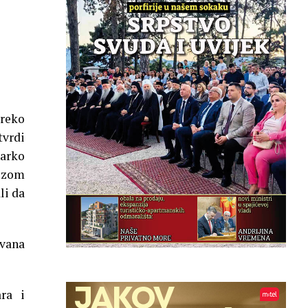
reko
tvrdi
narko
vozom
li da
ovana
ra i