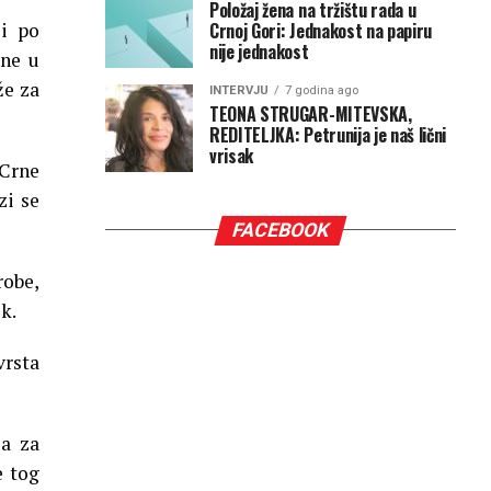
Položaj žena na tržištu rada u
Crnoj Gori: Jednakost na papiru
 i po
nije jednakost
ene u
že za
INTERVJU
7 godina ago
TEONA STRUGAR-MITEVSKA,
REDITELJKA: Petrunija je naš lični
vrisak
 Crne
zi se
FACEBOOK
robe,
k.
vrsta
 a za
e tog