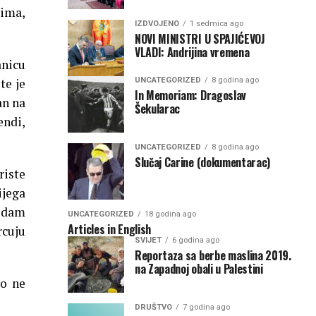
ima,
IZDVOJENO
1 sedmica ago
NOVI MINISTRI U SPAJIĆEVOJ
VLADI: Andrijina vremena
anicu
UNCATEGORIZED
8 godina ago
te je
In Memoriam: Dragoslav
an na
Šekularac
endi,
UNCATEGORIZED
8 godina ago
Slučaj Carine (dokumentarac)
riste
ijega
sedam
UNCATEGORIZED
18 godina ago
Articles in English
rcuju
SVIJET
6 godina ago
Reportaza sa berbe maslina 2019.
na Zapadnoj obali u Palestini
to ne
DRUŠTVO
7 godina ago