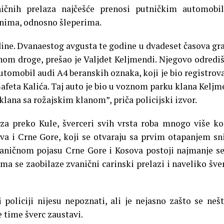
ičnih prelaza najčešće prenosi putničkim automobil
nima, odnosno šleperima.
godine. Dvanaestog avgusta te godine u dvadeset časova gr
nom droge, prešao je Valjdet Keljmendi. Njegovo odrediš
 automobil audi A4 beranskih oznaka, koji je bio registrov
afeta Kalića. Taj auto je bio u voznom parku klana Keljm
klana sa rožajskim klanom”, priča policijski izvor.
a preko Kule, šverceri svih vrsta roba mnogo više ko
va i Crne Gore, koji se otvaraju sa prvim otapanjem sn
raničnom pojasu Crne Gore i Kosova postoji najmanje 
ma se zaobilaze zvanični carinski prelazi i naveliko šve
policiji nijesu nepoznati, ali je nejasno zašto se neš
e time šverc zaustavi.