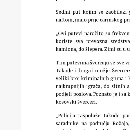
Sedmi put kojim se zaobilazi g
naftom, malo prije carinskog pre
„Ovi putevi naročito su frekven
koriste sva prevozna sredstv
kamiona, do šlepera. Zimi su u u
Tim putevima švercuju se sve vrst
Takođe i droga i oružje. Šverce
veliki broj kriminalnih grupa i
najkrupnijih igrača, do sitnih
podjeli poslova. Poznato je i s
kosovski šverceri.
„Policija raspolaže takođe p
saradnike na području Rožaja,