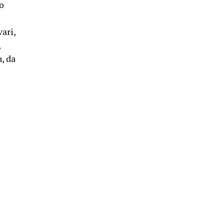
to
ari,
,
n, da