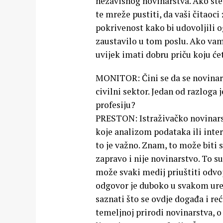
nezavisnog novinarstva. Ako ste 
te mreže pustiti, da vaši čitaoci
pokrivenost kako bi udovoljili o
zaustavilo u tom poslu. Ako vam 
uvijek imati dobru priču koju će
MONITOR: Čini se da se novinarst
civilni sektor. Jedan od razloga 
profesiju?
PRESTON: Istraživačko novinarst
koje analizom podataka ili inter
to je važno. Znam, to može biti s
zapravo i nije novinarstvo. To su
može svaki medij priuštiti odvoj
odgovor je duboko u svakom ured
saznati što se ovdje događa i reć
temeljnoj prirodi novinarstva, o