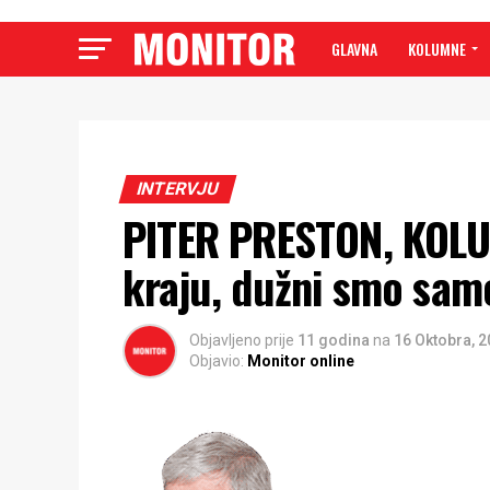
GLAVNA
KOLUMNE
INTERVJU
PITER PRESTON, KOLU
kraju, dužni smo samo
Objavljeno prije
11 godina
na
16 Oktobra, 
Objavio:
Monitor online