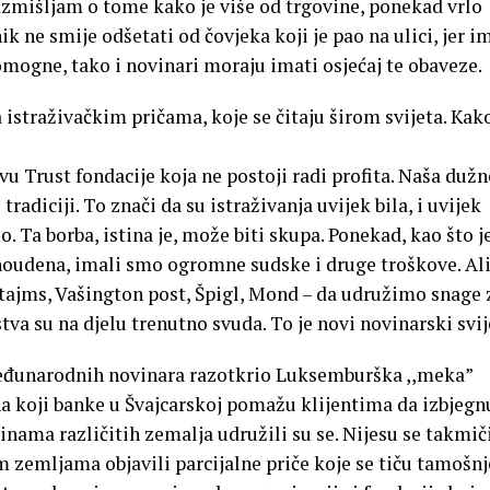
razmišljam o tome kako je više od trgovine, ponekad vrlo
ik ne smije odšetati od čovjeka koji je pao na ulici, jer im
omogne, tako i novinari moraju imati osjećaj te obaveze.
istraživačkim pričama, koje se čitaju širom svijeta. Kak
u Trust fondacije koja ne postoji radi profita. Naša dužn
radiciji. To znači da su istraživanja uvijek bila, i uvijek
. Ta borba, istina je, može biti skupa. Ponekad, kao što j
Snoudena, imali smo ogromne sudske i druge troškove. Ali
tajms, Vašington post, Špigl, Mond – da udružimo snage 
tva su na djelu trenutno svuda. To je novi novinarski svij
eđunarodnih novinara razotkrio Luksemburška ,,meka”
na koji banke u Švajcarskoj pomažu klijentima da izbjegn
inama različitih zemalja udružili su se. Nijesu se takmiči
im zemljama objavili parcijalne priče koje se tiču tamošnj