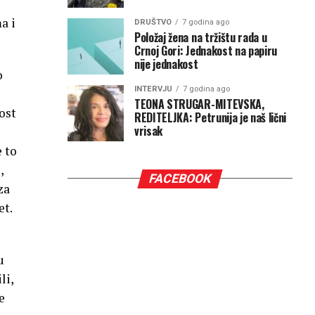
a i
DRUŠTVO
7 godina ago
Položaj žena na tržištu rada u
Crnoj Gori: Jednakost na papiru
nije jednakost
o
INTERVJU
7 godina ago
TEONA STRUGAR-MITEVSKA,
ost
REDITELJKA: Petrunija je naš lični
vrisak
e to
,
FACEBOOK
za
et.
u
li,
e