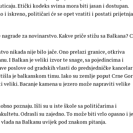
uticaju. Etički kodeks svima mora biti jasan i dostupan.
i iskreno, političari će se opet vratiti i postati prijetnja
nagrade za novinarstvo. Kakve priče stižu sa Balkana? 
o nikada nije bilo jače. Ono prelazi granice, otkriva
 I Balkan je veliki izvor te snage, sa pojedincima i
ve poslove od gradskih vlasti do predsjedničke kancelari
otišla je balkanskom timu. Iako su zemlje poput Crne Gor
ti veliki. Bacanje kamena u jezero može napraviti velike
no poznaju. Išli su u iste škole sa političarima i
kultetu. Odrasli su zajedno. To može biti vrlo opasno i j
a vlada na Balkanu uvijek pod znakom pitanja.