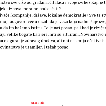
tvo sve više od građana, čitalaca i svoje svrhe? Koji je 
ijek i iznova moramo podsjećati?
ače, kompanije, države, lokalne demokratije? Sve te stv
 moji odgovori već ukazali da je veza koja nadmašuje sve
 da im kažemo istinu. To je naš posao, pa i kad je riziča
u velike bogate karijere, niti su situirani. Novinarstvo i
za osiguranje zdravog društva, ali oni ne smiju očekivati
Novinarstvo je usamljen i težak posao.
SLJEDEĆE