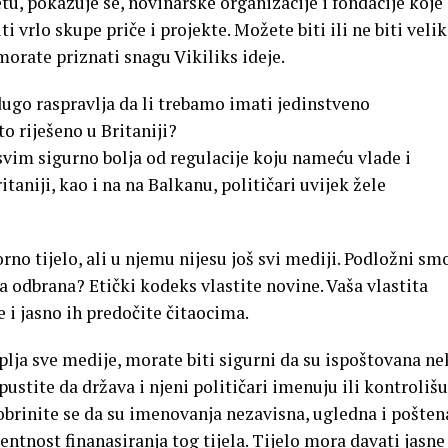
tu, pokazuje se, novinarske organizacije i fondacije koje
i vrlo skupe priče i projekte. Možete biti ili ne biti velik
morate priznati snagu Vikiliks ideje.
go raspravlja da li trebamo imati jedinstveno
o riješeno u Britaniji?
im sigurno bolja od regulacije koju nameću vlade i
ritaniji, kao i na na Balkanu, političari uvijek žele
 tijelo, ali u njemu nijesu još svi mediji. Podložni sm
ja odbrana? Etički kodeks vlastite novine. Vaša vlastita
e i jasno ih predočite čitaocima.
plja sve medije, morate biti sigurni da su ispoštovana ne
ustite da država i njeni političari imenuju ili kontrolišu
obrinite se da su imenovanja nezavisna, ugledna i pošten
ntnost finanasiranja tog tijela. Tijelo mora davati jasne