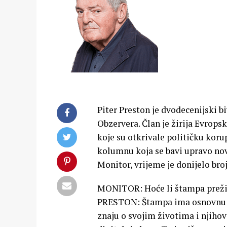
Piter Preston je dvodecenijski b
Obzervera. Član je žirija Evrops
koje su otkrivale političku koru
kolumnu koja se bavi upravo nov
Monitor, vrijeme je donijelo broj
MONITOR: Hoće li štampa preživ
PRESTON: Štampa ima osnovnu ul
znaju o svojim životima i njiho