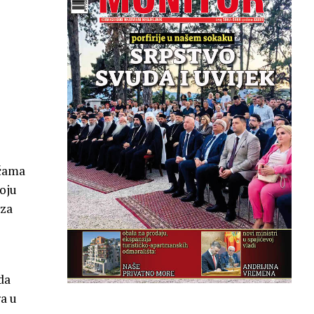
ičama
voju
 za
da
a u