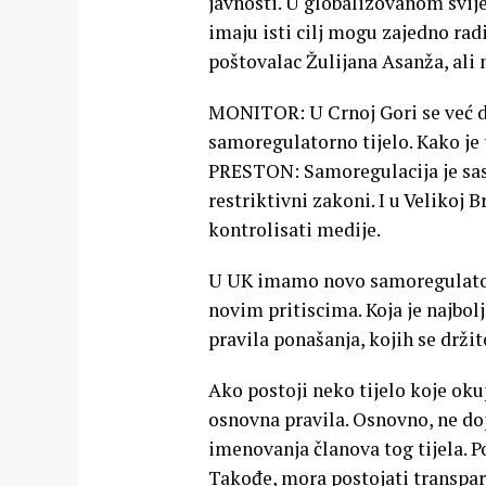
javnosti. U globalizovanom svije
imaju isti cilj mogu zajedno radit
poštovalac Žulijana Asanža, ali 
MONITOR: U Crnoj Gori se već du
samoregulatorno tijelo. Kako je t
PRESTON: Samoregulacija je sasv
restriktivni zakoni. I u Velikoj B
kontrolisati medije.
U UK imamo novo samoregulatorno
novim pritiscima. Koja je najbol
pravila ponašanja, kojih se držit
Ako postoji neko tijelo koje oku
osnovna pravila. Osnovno, ne dop
imenovanja članova tog tijela. P
Takođe, mora postojati transpare