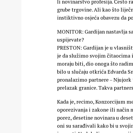
li novinarstvo profesija. Često 
grube trgovine. Ali kao što liječn
instiktivno osjeća obavezu da p
MONITOR: Gardijan nastavlja sa 
uspijevate?
PRESTON: Gardijan je u vlasništv
je da služimo svojim čitaocima i t
moraju biti, dio onoga što radimo
bilo u slučaju otkrića Edvarda 
pronalazimo partnere – Njujork 
prelazak granice. Takva partners
Kada je, recimo, Konzorcijum m
oporezivanja i zakone ili način 
porez, desetine novinara u deset
oni su sarađivali kako bi u svoj