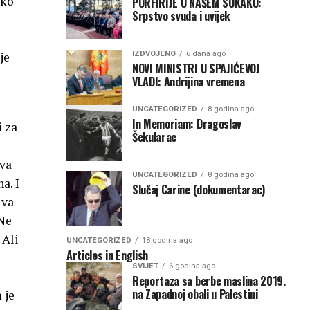
eko
PORFIRIJE U NAŠEM SOKAKU:
Srpstvo svuda i uvijek
IZDVOJENO
6 dana ago
je
NOVI MINISTRI U SPAJIĆEVOJ
VLADI: Andrijina vremena
UNCATEGORIZED
8 godina ago
In Memoriam: Dragoslav
i za
Šekularac
tva
UNCATEGORIZED
8 godina ago
a. I
Slučaj Carine (dokumentarac)
iva
 Ne
 Ali
UNCATEGORIZED
18 godina ago
Articles in English
SVIJET
6 godina ago
Reportaza sa berbe maslina 2019.
na Zapadnoj obali u Palestini
 je