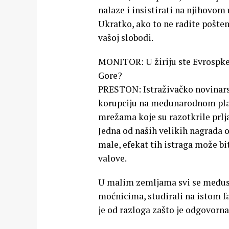
nalaze i insistirati na njihovom 
Ukratko, ako to ne radite pošteno 
vašoj slobodi.
MONITOR: U žiriju ste Evrospke 
Gore?
PRESTON: Istraživačko novinarstv
korupciju na međunarodnom planu.
mrežama koje su razotkrile prlja
Jedna od naših velikih nagrada 
male, efekat tih istraga može bi
valove.
U malim zemljama svi se međusob
moćnicima, studirali na istom fa
je od razloga zašto je odgovorn