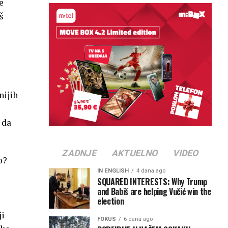
e
š
nijih
 da
ZADNJE
AKTUELNO
VIDEO
o?
IN ENGLISH
4 dana ago
SQUARED INTERESTS: Why Trump
and Babiš are helping Vučić win the
election
ji
FOKUS
6 dana ago