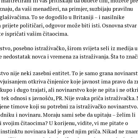
maltretirani ili vas pritiskaju da budete tihi, možete pr
 znaju, da vaši menadžeri, na primjer, suzbijaju pravilnu
glašivačima. To se dogodilo u Britaniji – i nasilnike
prijete političari, odgovor može biti isti. Osnovna stvar 
te ispričati vašim čitaocima.
vo, posebno istraživačko, širom svijeta seli iz medija u
je nedostatak novca i vremena za istraživanja. Šta to znač
vo nije neki zasebni entitet. To je samo grana novinars
vjuisanjem otkriva činjenice koje javnost ima pravo da zn
kupo i dugo trajati, ali novinarstvo koje ne pita i ne otkr
 tek odnosi s javnošću, PR. Nije svaka priča istraživačka.
ene timove koji su potrebni za istraživačko novinarstvo.
niku i novinaru. Moraju sami sebe da upitaju – želim li
i svojim čitaocima? U korijenu, vidite, vi me pitate o
 instinktu novinara kad je pred njim priča. Nikad ne znam