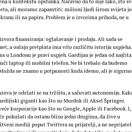
jena u kontekstu opstanka. Naravno da to nije lako, što sv
jeta, ali moramo zapamtiti: milioni ljudi širom svijeta jo
ekranu ili na papiru. Problem je u izvorima prihoda, ne u
zvora finansiranja: oglašavanje i prodaju. Ali sada se
net, a onlajn pretplata ima vrlo različitu istoriju uspjeha.
ms u Londonu je pravi uspjeh. Gardijan je jedan od najčita
juči laptop ili mobilni telefon. Ne bi trebalo da budemo
Možda ne znamo u potpunosti kuda idemo, ali je sigurno
ova je održati se na tržištu, a sačuvati autonomiju. Kak
ijiski giganti kao što su Murdok ili Aksel Špringer.
veće korporacije kao što su Google, Apple ili Facebook. I,
 će pokušati da ostanu blizu jedni drugima, da žive u
veni mediji poput Twittera su prijatelji, a ne neprijatel