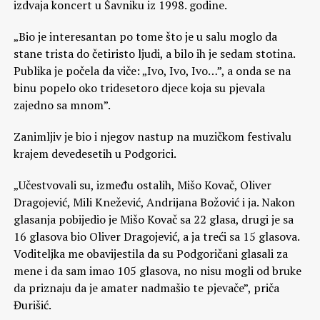
izdvaja koncert u Šavniku iz 1998. godine.
„Bio je interesantan po tome što je u salu moglo da
stane trista do četiristo ljudi, a bilo ih je sedam stotina.
Publika je počela da viče: „Ivo, Ivo, Ivo…”, a onda se na
binu popelo oko tridesetoro djece koja su pjevala
zajedno sa mnom”.
Zanimljiv je bio i njegov nastup na muzičkom festivalu
krajem devedesetih u Podgorici.
„Učestvovali su, između ostalih, Mišo Kovač, Oliver
Dragojević, Mili Knežević, Andrijana Božović i ja. Nakon
glasanja pobijedio je Mišo Kovač sa 22 glasa, drugi je sa
16 glasova bio Oliver Dragojević, a ja treći sa 15 glasova.
Voditeljka me obavijestila da su Podgoričani glasali za
mene i da sam imao 105 glasova, no nisu mogli od bruke
da priznaju da je amater nadmašio te pjevače”, priča
Đurišić.