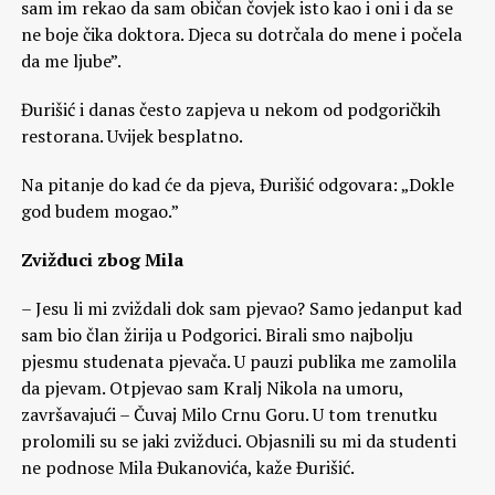
sam im rekao da sam običan čovjek isto kao i oni i da se
ne boje čika doktora. Djeca su dotrčala do mene i počela
da me ljube”.
Đurišić i danas često zapjeva u nekom od podgoričkih
restorana. Uvijek besplatno.
Na pitanje do kad će da pjeva, Đurišić odgovara: „Dokle
god budem mogao.”
Zvižduci zbog Mila
– Jesu li mi zviždali dok sam pjevao? Samo jedanput kad
sam bio član žirija u Podgorici. Birali smo najbolju
pjesmu studenata pjevača. U pauzi publika me zamolila
da pjevam. Otpjevao sam Kralj Nikola na umoru,
završavajući – Čuvaj Milo Crnu Goru. U tom trenutku
prolomili su se jaki zvižduci. Objasnili su mi da studenti
ne podnose Mila Đukanovića, kaže Đurišić.