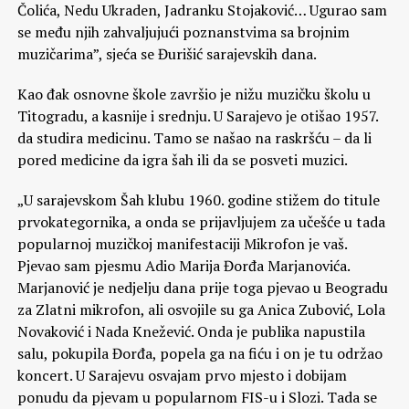
Čolića, Nedu Ukraden, Jadranku Stojaković… Ugurao sam
se među njih zahvaljujući poznanstvima sa brojnim
muzičarima”, sjeća se Đurišić sarajevskih dana.
Kao đak osnovne škole završio je nižu muzičku školu u
Titogradu, a kasnije i srednju. U Sarajevo je otišao 1957.
da studira medicinu. Tamo se našao na raskršću – da li
pored medicine da igra šah ili da se posveti muzici.
„U sarajevskom Šah klubu 1960. godine stižem do titule
prvokategornika, a onda se prijavljujem za učešće u tada
popularnoj muzičkoj manifestaciji Mikrofon je vaš.
Pjevao sam pjesmu Adio Marija Đorđa Marjanovića.
Marjanović je nedjelju dana prije toga pjevao u Beogradu
za Zlatni mikrofon, ali osvojile su ga Anica Zubović, Lola
Novaković i Nada Knežević. Onda je publika napustila
salu, pokupila Đorđa, popela ga na fiću i on je tu održao
koncert. U Sarajevu osvajam prvo mjesto i dobijam
ponudu da pjevam u popularnom FIS-u i Slozi. Tada se