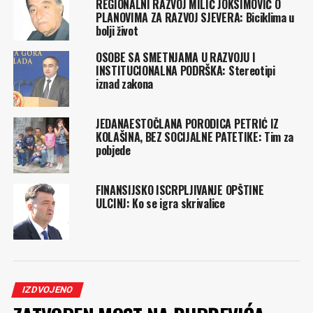
REGIONALNI RAZVOJ MILIĆ JOKSIMOVIĆ O
PLANOVIMA ZA RAZVOJ SJEVERA: Biciklima u
bolji život
OSOBE SA SMETNJAMA U RAZVOJU I
INSTITUCIONALNA PODRŠKA: Stereotipi
iznad zakona
JEDANAESTOČLANA PORODICA PETRIĆ IZ
KOLAŠINA, BEZ SOCIJALNE PATETIKE: Tim za
pobjede
FINANSIJSKO ISCRPLJIVANJE OPŠTINE
ULCINJ: Ko se igra skrivalice
IZDVOJENO