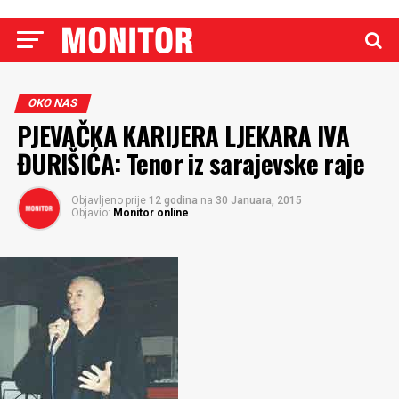
OKO NAS
PJEVAČKA KARIJERA LJEKARA IVA
ĐURIŠIĆA: Tenor iz sarajevske raje
Objavljeno prije
12 godina
na
30 Januara, 2015
Objavio:
Monitor online