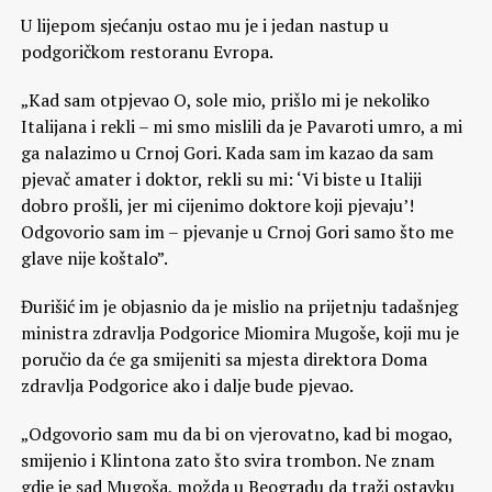
U lijepom sjećanju ostao mu je i jedan nastup u
podgoričkom restoranu Evropa.
„Kad sam otpjevao O, sole mio, prišlo mi je nekoliko
Italijana i rekli – mi smo mislili da je Pavaroti umro, a mi
ga nalazimo u Crnoj Gori. Kada sam im kazao da sam
pjevač amater i doktor, rekli su mi: ‘Vi biste u Italiji
dobro prošli, jer mi cijenimo doktore koji pjevaju’!
Odgovorio sam im – pjevanje u Crnoj Gori samo što me
glave nije koštalo”.
Đurišić im je objasnio da je mislio na prijetnju tadašnjeg
ministra zdravlja Podgorice Miomira Mugoše, koji mu je
poručio da će ga smijeniti sa mjesta direktora Doma
zdravlja Podgorice ako i dalje bude pjevao.
„Odgovorio sam mu da bi on vjerovatno, kad bi mogao,
smijenio i Klintona zato što svira trombon. Ne znam
gdje je sad Mugoša, možda u Beogradu da traži ostavku