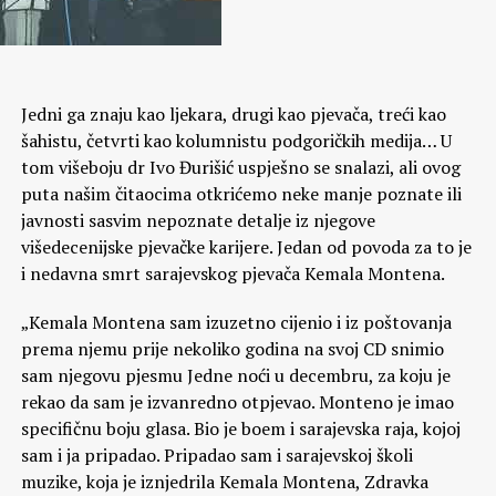
Jedni ga znaju kao ljekara, drugi kao pjevača, treći kao
šahistu, četvrti kao kolumnistu podgoričkih medija… U
tom višeboju dr Ivo Đurišić uspješno se snalazi, ali ovog
puta našim čitaocima otkrićemo neke manje poznate ili
javnosti sasvim nepoznate detalje iz njegove
višedecenijske pjevačke karijere. Jedan od povoda za to je
i nedavna smrt sarajevskog pjevača Kemala Montena.
„Kemala Montena sam izuzetno cijenio i iz poštovanja
prema njemu prije nekoliko godina na svoj CD snimio
sam njegovu pjesmu Jedne noći u decembru, za koju je
rekao da sam je izvanredno otpjevao. Monteno je imao
specifičnu boju glasa. Bio je boem i sarajevska raja, kojoj
sam i ja pripadao. Pripadao sam i sarajevskoj školi
muzike, koja je iznjedrila Kemala Montena, Zdravka