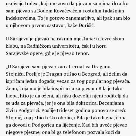
osnivaju Indexi, koji me zovu da pjevam sa njima i kratko
sam pjevao sa Bodom Kovačevićem i ostalim tadašnjim
indeksovcima. To je gotovo zanemarljivo, ali ipak sam bio
u njihovom prvom sastavu”, kaže Đurišić.
U Sarajevu je pjevao na raznim mjestima: u Jevrejskom
klubu, na Radničkom univerzitetu, čak i u horu
Sarajevske opere, gdje je pjevao tenor.
„U Sarajevu sam pjevao kao alternativa Draganu
Stojniću. Poslije je Dragan otišao u Beograd, ali želim da
ispričam jedan događaj vezan za tog popularnog pjevača.
Ženu, koja mu je bila inspiracija za pjesmu Bila je tako
lijepa, htio je da oženi, ali nisu dozvolili njeni roditelji da
se uda za pjevača, jer je ona bila doktorica. Decenijama
živi u Podgorici. Poslije trideset godina ponovo se sreću
Stojnić, koji je bio teško obolio, i Bila je tako lijepa, i ona
ga dovodi u Podgoricu na liječenje. Kad bih uveče pjevao
njegove pjesme, ona bi ga telefonom pozvala kući da