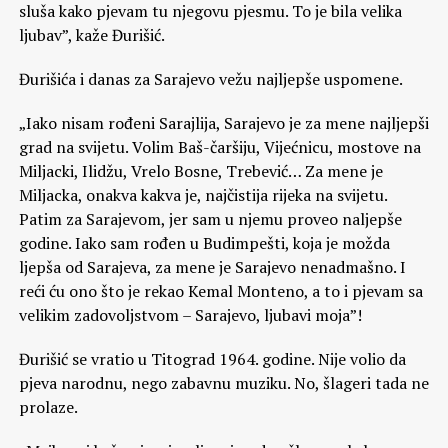
sluša kako pjevam tu njegovu pjesmu. To je bila velika
ljubav”, kaže Đurišić.
Đurišića i danas za Sarajevo vežu najljepše uspomene.
„Iako nisam rođeni Sarajlija, Sarajevo je za mene najljepši
grad na svijetu. Volim Baš-čaršiju, Vijećnicu, mostove na
Miljacki, Ilidžu, Vrelo Bosne, Trebević… Za mene je
Miljacka, onakva kakva je, najčistija rijeka na svijetu.
Patim za Sarajevom, jer sam u njemu proveo naljepše
godine. Iako sam rođen u Budimpešti, koja je možda
ljepša od Sarajeva, za mene je Sarajevo nenadmašno. I
reći ću ono što je rekao Kemal Monteno, a to i pjevam sa
velikim zadovoljstvom – Sarajevo, ljubavi moja”!
Đurišić se vratio u Titograd 1964. godine. Nije volio da
pjeva narodnu, nego zabavnu muziku. No, šlageri tada ne
prolaze.