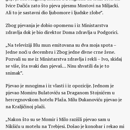
Ivice Dačića zato što pjeva pjesmu Mostovi na Miljacki.
Ali to je sastavni dio ljubomore i ljudske zlobe”.
Zbog pjevanja je dobio opomenu i iz Ministarstva
zdravlja dok je bio direktor Doma zdravlja u Podgorici.
„Na televiziji Blu mun emitovana su dva moja spota –
Jedne noći u decembru i Zbog jedne divne crne žene.
Pozvali su me iz Ministarstva zdravlja i rekli – Ivo, skidaj
se više, šta svaki dan pjevaš… Nisu shvatili da je to
snimak”.
Pjevao je mnogima i iz vlasti i iz opozicije. Jednom je
pjevao Momiru Bulatoviću sa Draganom Stojnićem u
hercegnovskom hotelu Plaža. Milu Đukanoviću pjevao je
na Kraljičinoj plaži.
„Nakon što su se Momir i Milo razišli pjevao sam u
Nikšiću u motelu na Trebjesi. Došao je konobar i rekao mi