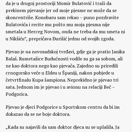
da je u drugoj prostoriji Momir Bulatović i traži da
prekinem pjevanje jer od moje pjesme ne može da se
skoncentriše. Konobaru sam rekao – puno pozdravite
Bulatovića i recite mu pošto mu moja pjesma nije
smetala u Herceg Novom, onda ne treba da mu smeta ni
u Nikšiću”, prepričava Đurišić jednu od svojih zgoda.
Pjevao je na novosadskoj tvrđavi, gdje ga je pratio Janika
Balaš. Rumetašice Budućnosti vodile su ga sa sobom, ali
ne kao doktora nego kao pjevača. Zajedno su priredili
crnogorsko veče u Eldeu u Španiji, nakon pobjede u
četvrtfinalu Kupa šampiona. Neprekidno je pjevao tri
sata. Jednom im je pjevao i u avionu na relaciji Beč –
Podgorica.
Pjevao je djeci Podgorice u Sportskom centru da bi im
dokazao da se ne boje doktora.
„Kada su najavili da sam doktor djeca su se uplašila. Ja