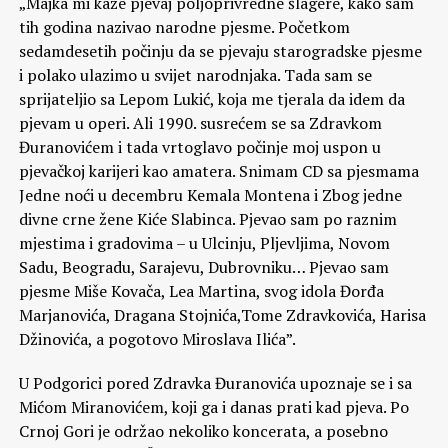
„Majka mi kaže pjevaj poljoprivredne šlagere, kako sam
tih godina nazivao narodne pjesme. Početkom
sedamdesetih počinju da se pjevaju starogradske pjesme
i polako ulazimo u svijet narodnjaka. Tada sam se
sprijateljio sa Lepom Lukić, koja me tjerala da idem da
pjevam u operi. Ali 1990. susrećem se sa Zdravkom
Đuranovićem i tada vrtoglavo počinje moj uspon u
pjevačkoj karijeri kao amatera. Snimam CD sa pjesmama
Jedne noći u decembru Kemala Montena i Zbog jedne
divne crne žene Kiće Slabinca. Pjevao sam po raznim
mjestima i gradovima – u Ulcinju, Pljevljima, Novom
Sadu, Beogradu, Sarajevu, Dubrovniku… Pjevao sam
pjesme Miše Kovača, Lea Martina, svog idola Đorđa
Marjanovića, Dragana Stojnića,Tome Zdravkovića, Harisa
Džinovića, a pogotovo Miroslava Ilića”.
U Podgorici pored Zdravka Đuranovića upoznaje se i sa
Mićom Miranovićem, koji ga i danas prati kad pjeva. Po
Crnoj Gori je održao nekoliko koncerata, a posebno