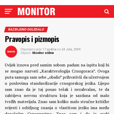
RAZBIJENO OGLEDALO
Pravopis i pizmopis
Objavljeno prije
17 godina
na
24 Jula, 2009
Objavio:
Monitor online
Uvijek iznova pred samim sobom padam na ispitu koji bi
se mogao nazvati „Karakterologija Crnogoraca”. Ovoga
puta samoga sam sebe „obalio” prihvativši da učestvujem
u poslovima standardizacije crnogorskog jezika. Lijepo
sam znao da je taj posao težak i nezahvalan, te da
zahtijeva nervnu strukturu koja je sazdana od malo
tvrđih materijala. Znao sam koliko malo stručne kritičke
svijesti i ozbiljnog znanja o vlastitom jeziku ima među
današnjim Crnogorcima. Znao sam i da je svaki