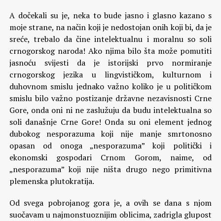
A dočekali su je, neka to bude jasno i glasno kazano s
moje strane, na način koji je nedostojan onih koji bi, da je
sreće, trebalo da čine intelektualnu i moralnu so soli
crnogorskog naroda! Ako njima bilo šta može pomutiti
jasnoću svijesti da je istorijski prvo normiranje
crnogorskog jezika u lingvističkom, kulturnom i
duhovnom smislu jednako važno koliko je u političkom
smislu bilo važno postizanje državne nezavisnosti Crne
Gore, onda oni ni ne zaslužuju da budu intelektualna so
soli današnje Crne Gore! Onda su oni element jednog
dubokog nesporazuma koji nije manje smrtonosno
opasan od onoga „nesporazuma” koji politički i
ekonomski gospodari Crnom Gorom, naime, od
„nesporazuma” koji nije ništa drugo nego primitivna
plemenska plutokratija.
Od svega pobrojanog gora je, a ovih se dana s njom
suočavam u najmonstuoznijim oblicima, zadrigla glupost