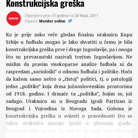
Konstrukcijska greška
Objavljeno prije
15 godina
na
20 Maja, 2011
Objavio:
Monitor online
Ko je prije neko veče gledao finalnu utakmicu Kupa
Srbije u fudbalu mogao je lako shvatiti u čemu je bila
konstrukcijska greška prve i druge Jugoslavije, pa i onoga
što su prevarantski nazivali trećom Jugoslavijom. Ne
mislim da pravim visokoparne analize fudbala ni da
raspredam „sociološki” o odnosu fudbala i politike. Hoću
da kažem samo nešto o „čistoj” politici, tj. o patologiji
jedne „politike” koja drma južnoslovenskim prostorima
od 1918. godine. I drmaće ta „politika”, bojim se, još
zadugo. Utakmicu su u Beogradu igrali Partizan iz
Beograd i Vojvodina iz Novoga Sada. Golema je
konstrukcijska greška u svijesti o pravednosti što se
takve utakmice moraju igrati u glavnom gradu.
Konstrukcijska greška je što je ko zna kad ušutkan