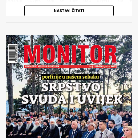
potonji čovjek koji se nije dao uvjeriti da je
samorazumljivo da se utakmice finala igraju u Beogradu i
NASTAVI ČITATI
kad učestvuje neki od beogradskih klubova. Naprosto,
radi se o nesportskoj, tj. nepoštenoj favorizaciji klubova
iz Beograda. Konstrukcijska greška svake države je kad se
trpi i održava takva konstrukcijska greška.
(više…)
Komentari