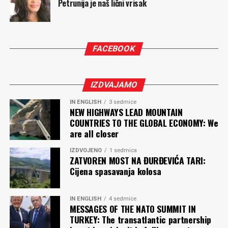
Petrunija je naš lični vrisak
FACEBOOK
IZDVAJAMO
IN ENGLISH
3 sedmice
NEW HIGHWAYS LEAD MOUNTAIN
COUNTRIES TO THE GLOBAL ECONOMY: We
are all closer
IZDVOJENO
1 sedmica
ZATVOREN MOST NA ĐURĐEVIĆA TARI:
Cijena spasavanja kolosa
IN ENGLISH
4 sedmice
MESSAGES OF THE NATO SUMMIT IN
TURKEY: The transatlantic partnership