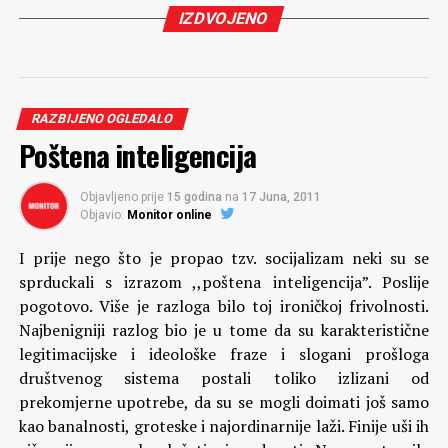
IZDVOJENO
RAZBIJENO OGLEDALO
Poštena inteligencija
Objavljeno prije
15 godina
na
17 Juna, 2011
Objavio:
Monitor online
I prije nego što je propao tzv. socijalizam neki su se
sprduckali s izrazom ,,poštena inteligencija”. Poslije
pogotovo. Više je razloga bilo toj ironičkoj frivolnosti.
Najbenigniji razlog bio je u tome da su karakteristične
legitimacijske i ideološke fraze i slogani prošloga
društvenog sistema postali toliko izlizani od
prekomjerne upotrebe, da su se mogli doimati još samo
kao banalnosti, groteske i najordinarnije laži. Finije uši ih