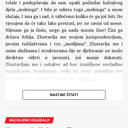
telale i poduplavaju da sam opaki počinilac kažnjivog
djela „mobinga”. I bilo je odista toga „mobinga” u mom
Komentari
slučaju. I ima ga i sad. A viđećemo koliko će ga još biti. Ne
vjerujem da će tako lako prestati, jer ne zavisi od mene.
Nijesam ga ja činio, nego ga nada mnom čine! Čini ga
država Srbija. Zlostavlja me svojom jurisprudencijom,
javnim tužilaštvima i tzv. „medijima”. Zlostavlja me i
onim službama i strukturama čije se djelovanje ne može
direktno viđeti u javnosti, još manje dokazati.
Zlostavljaju me i nekakve ad hoc izmišljene nevladine
organizacije. Sveukupno, teški mi teror priređuju sve
sami borci za slobode i ljudska prava.
(više…)
NASTAVI ČITATI
Komentari
RAZBIJENO OGLEDALO