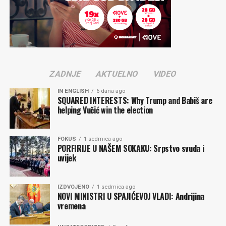
ZADNJE
AKTUELNO
VIDEO
IN ENGLISH
6 dana ago
SQUARED INTERESTS: Why Trump and Babiš are
helping Vučić win the election
FOKUS
1 sedmica ago
PORFIRIJE U NAŠEM SOKAKU: Srpstvo svuda i
uvijek
IZDVOJENO
1 sedmica ago
NOVI MINISTRI U SPAJIĆEVOJ VLADI: Andrijina
vremena