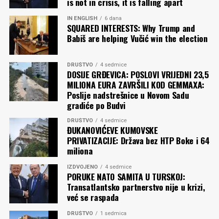
is not in crisis, it is falling apart
IN ENGLISH
6 dana
SQUARED INTERESTS: Why Trump and
Babiš are helping Vučić win the election
DRUŠTVO
4 sedmice
DOSIJE GRĐEVICA: POSLOVI VRIJEDNI 23,5
MILIONA EURA ZAVRŠILI KOD GEMMAXA:
Poslije nadstrešnice u Novom Sadu
gradiće po Budvi
DRUŠTVO
4 sedmice
ĐUKANOVIĆEVE KUMOVSKE
PRIVATIZACIJE: Država bez HTP Boke i 64
miliona
IZDVOJENO
4 sedmice
PORUKE NATO SAMITA U TURSKOJ:
Transatlantsko partnerstvo nije u krizi,
već se raspada
DRUŠTVO
1 sedmica