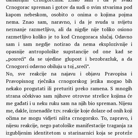
Crnogorac spreman i gotov da sudi o svim stvarima pod
kapom nebeskom, osobito o onima o kojima pojma
nema.
Znao sam, naravno, i da je svuda u svijetu
neznanje razmetljivo, ali da nigdje nije toliko osiono
razmetljivo koliko je to kod Crnogoraca slučaj. Odavno
sam i sam negdje notirao da nema eksplozivnije i
opasnije antropološke supstancije od one kad se
„posreći” da se ujedine glupost i bezobrazluk, a da
Crnogorci odavno obiluju u toj „sreći”.
No, sve reakcije na najavu i objavu Pravopisa i
Pravopisnog rječnika crnogorskog jezika mogao bih
nekako progutati ili preturiti preko ramena. S mnogih
strana očekivao sam njihove otrovne strelice kojima će
me gađati i u neku ruku sam na njih bio spreman. Nijesu
me, dakle, iznenadile tzv. reakcije koje dolaze od onih koji
očima ne mogu vidjeti ništa crnogorsko. To, zapravo, i
nijesu reakcije, nego patološke manifestacije traganja za
izgubljenim identitetom u starinarnici koja se proteže