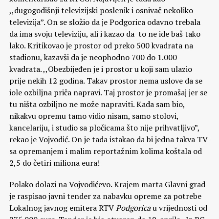
,,dugogodišnji televizijski poslenik i osnivač nekoliko
televizija”. On se složio da je Podgorica odavno trebala
da ima svoju televiziju, ali i kazao da to ne ide baš tako
lako. Kritikovao je prostor od preko 500 kvadrata na
stadionu, kazavši da je neophodno 700 do 1.000
kvadrata. ,,Obezbijeđen je i prostor u koji sam ulazio
prije nekih 12 godina. Takav prostor nema uslove da se
iole ozbiljna priča napravi. Taj prostor je promašaj jer se
tu ništa ozbiljno ne može napraviti. Kada sam bio,
nikakvu opremu tamo vidio nisam, samo stolovi,
kancelariju, i studio sa pločicama što nije prihvatljivo”,
rekao je Vojvodić. On je tada istakao da bi jedna takva TV
sa opremanjem i malim reportažnim kolima koštala od
2,5 do četiri miliona eura!
Polako dolazi na Vojvodićevo. Krajem marta Glavni grad
je raspisao javni tender za nabavku opreme za potrebe
Lokalnog javnog emitera RTV
Podgorica
u vrijednosti od