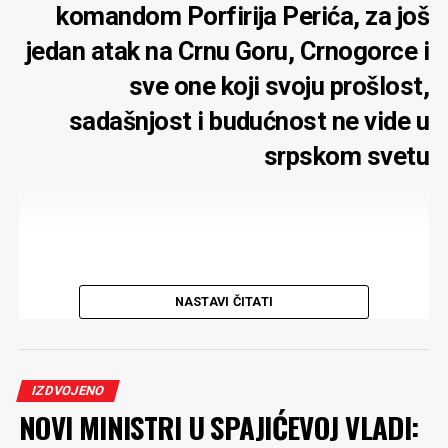
komandom Porfirija Perića, za još
jedan atak na Crnu Goru, Crnogorce i
sve one koji svoju prošlost,
sadašnjost i budućnost ne vide u
srpskom svetu
Sto pedeseta godišnjica bitke na Vučjem dolu (28. jul
NASTAVI ČITATI
1876) dala je povoda za ponovnu demonstraciju
velikosprskog hegemonizma. Očekivano, na čelu parade
našali su se Srpska pravoslavna crkva i njen Patrijarh
Porfirije Parić
. Dok su se civilni promoteri projekta
IZDVOJENO
srpskog sveta, sa funkcijama i bez njih, trudili da
NOVI MINISTRI U SPAJIĆEVOJ VLADI:
pomognu, kako i koliko umiju.