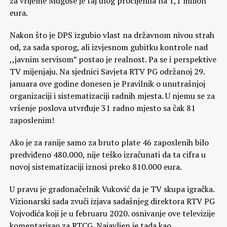
za vrijeme Mugoše je taj ulog procijenila na 1,1 milion
eura.
Nakon što je DPS izgubio vlast na državnom nivou strah
od, za sada sporog, ali izvjesnom gubitku kontrole nad
,,javnim servisom” postao je realnost. Pa se i perspektive
TV mijenjaju. Na sjednici Savjeta RTV PG održanoj 29.
januara ove godine donesen je Pravilnik o unutrašnjoj
organizaciji i sistematizaciji radnih mjesta. U njemu se za
vršenje poslova utvrđuje 31 radno mjesto sa čak 81
zaposlenim!
Ako je za ranije samo za bruto plate 46 zaposlenih bilo
predviđeno 480.000, nije teško izračunati da ta cifra u
novoj sistematizaciji iznosi preko 810.000 eura.
U pravu je gradonačelnik Vuković da je TV skupa igračka.
Vizionarski sada zvuči izjava sadašnjeg direktora RTV PG
Vojvodića koji je u februaru 2020. osnivanje ove televizije
komentarisao za RTCG. Najavljen je tada kao