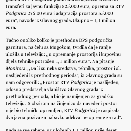
transferi za javnu funkciju 825.000 eura, oprema za RTV
Podgorica
275.00 eura i adaptacija prostora 35.000
eura”, navode iz Glavnog grada. Ukupno – 1,1 milion
eura.
Tačno onoliko koliko je prethodna DPS podgorička
garnitura, na čelu sa Mugošom, tvrdila da je ranije
uložila u televiziju: ,,u opremanje prostorija i kupovinu
dijela tehnike potrošen 1,1 milion eura’’. Na pitanje
Monitora
: ,,Da li su neka sredstva, tehnika, prostor i sl.
naslijeđeni iz prethodnog perioda”, iz Glavnog grada su
nam odgovorili: ,,Prostor RTV
Podgorica
je naslijeđen,
odosno predstavlja vlaništvo Glavnog grada iz
prethodnog perioda, a bio je namijenjen za gradsku
televiziju. S obzirom na činjenicu da navedeni postor
nije bio tehnički opremljen, RTV
Podgorica
je raspisala
dva javna poziva za nabavku adekvatne opreme za rad”.
Kada se sve sabere, uz uloženih 1,1 milion prije deset