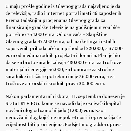
U maju prošle godine iz Glavnog grada najavljeno je da
će televizija, radio i internet portal imati 46 zaposlenih.
Prema tadašnjim procjenama Glavnog grada za
finansiranje gradske televizije na godišnjem nivou biće
potrebno 734.000 eura. Od osnivača – Skupštine
Glavnog grada 477.000 eura, od marketinga i ostalih
sopstvenih prihoda očekuju prihod od 220.000, a 37.000
eura od međunarodnih projekata i donacija. Plan je bio
da se za bruto zarade izdvaja 480.000 eura, za troškove
materijala i energije 36.000, za honorare za stručne
saradnike i stažiste potrebno im je 36.000 eura, a za
troškove autorskih i srodnih prava 30.000 eura.
Nakon parlamentarnih izbora, 11. septembra donesen je
Statut RTV PG u kome se navodi da je osnivački kapital
novčani ulog od samo hiljadu (1.000) eura. Kao i
nenovčani ulog koji čine nepokretnosti i oprema čija će
vrijednost biti procijenjena. Podsjetimo gradska uprava