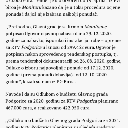
275.000 eura. Tender je bio otvoren do 19. aprila. Iz PG
biroa je
Monitoru
kazano da je u toku procedura ocjene
ponuda i da još nije izabran najbolji ponuđač.
,,Prethodno, Glavni grad je sa firmom
Mainframe
potpisao Ugovor o javnoj nabavci dana 29. 12. 2020.
godine za nabavku, isporuku i instalaciju robe – opreme
za RTV
Podgorica
u iznosu od 299.452 eura. Ugovor je
potpisan nakon sprovedenog tenderskog postupka, tj.
prema tenderskoj dokumentaciji od 26. 08. 2020. godine,
Odluke o izboru najpovoljnije ponude od 17.12. 2020.
godine i prema ponudi dobavljača od 12. 10. 2020.
godine”, kazali su nam iz PG Biroa.
Navode i da su Odlukom o budžetu Glavnog grada
Podgorice za 2020. godinu za RTV
Podgorica
planirano
467.000 eura, a realizovano 422.950 eura.
,,Odlukom o budžetu Glavnog grada Podgorica za 2021.
godinu RTV
Podgorica
planirana su sljedeća sredstva: