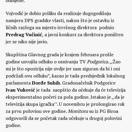
odbijene.
Vojvodić je dobio priliku da realizuje dugogodišnju
namjeru DPS gradske vlasti, nakon što je ostavku iz
ličnih razloga na mjesto izvršnog direktora podnio
Predrag Vučinić
, a javni konkurs za direktora poništen
jer se niko nije javio.
Skupština Glavnog grada je krajem februara prošle
godine usvojila odluku o osnivanju TV
Podgorica
. ,,Žao
mi je što opozicija nije ovdje jer sam siguran da bi i oni
podržali ovu odluku”, kazao je tada predsjednik lokalnog
parlamenta
Đorđe Suhih
. Gradonačelnik Podgorice
Ivan Vuković
je tada saopštio da očekuje da će televizija
eksperimentalno početi za pola godine. Istakao je ,,da je
televizija skupa igračka’’. U novembru je prolongirao rok
za prvu polovinu ove godine.
Monitoru
su iz PG Biroa
odgovorili da se početak rada očekuje u drugoj polovini
godine.