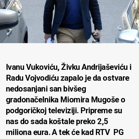
Ivanu Vukoviću, Živku Andrijaševiću i
Radu Vojvodiću zapalo je da ostvare
nedosanjani san bivšeg
gradonačelnika Miomira Mugoše o
podgoričkoj televiziji. Pripreme su
nas do sada koštale preko 2,5
miliona eura. A tek će kad RTV PG