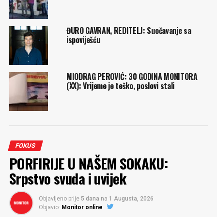
ĐURO GAVRAN, REDITELJ: Suočavanje sa
ispoviješću
MIODRAG PEROVIĆ: 30 GODINA MONITORA
(XX): Vrijeme je teško, poslovi stali
FOKUS
PORFIRIJE U NAŠEM SOKAKU:
Srpstvo svuda i uvijek
Objavljeno prije
5 dana
na
1 Augusta, 2026
Objavio:
Monitor online