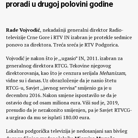
proradi u drugoj polovini godine
Rade Vojvodić
, nekadašnji generalni direktor Radio-
televizije Crne Gore i RTV IN izabran je protekle sedmice
ponovo za direktora. Treća sreća je RTV Podgorica.
Vojvodić je nakon što je ,,ugasio” IN, 2011. izabran za
generalnog direktora RTCG. Tekovine njegovog
direktorovanja, kao što je cenzura serijala
Mehanizam
,
vidne su i danas. Uz obrazloženje da je nanio štetu
RTCG-u, Savjet ,,javnog servisa” smijenio ga je u
decembru 2016. Nakon smjene ispostavilo se da je
ostavio dug od osam miliona eura. Viši sud je, 2019,
presudio da je nezakonito smijenjen, pa je Savjet RTVCG-
a urgirao da mu se isplati 180.00 eura.
Lokalna podgorička televizija je nedosanjani san bivšeg