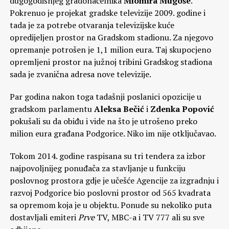
dugogodišnjeg gradonačelnika
Miomira Mugoše
.
Pokrenuo je projekat gradske televizije 2009. godine i
tada je za potrebe otvaranja televizijske kuće
opredijeljen prostor na Gradskom stadionu. Za njegovo
opremanje potrošen je 1,1 milion eura. Taj skupocjeno
opremljeni prostor na južnoj tribini Gradskog stadiona
sada je zvanična adresa nove televizije.
Par godina nakon toga tadašnji poslanici opozicije u
gradskom parlamentu
Aleksa Bečić
i
Zdenka Popović
pokušali su da obiđu i vide na što je utrošeno preko
milion eura građana Podgorice. Niko im nije otključavao.
Tokom 2014. godine raspisana su tri tendera za izbor
najpovoljnijeg ponuđača za stavljanje u funkciju
poslovnog prostora gdje je učešće Agencije za izgradnju i
razvoj Podgorice bio poslovni prostor od 565 kvadrata
sa opremom koja je u objektu. Ponude su nekoliko puta
dostavljali emiteri
Prve
TV, MBC-a i TV 777 ali su sve