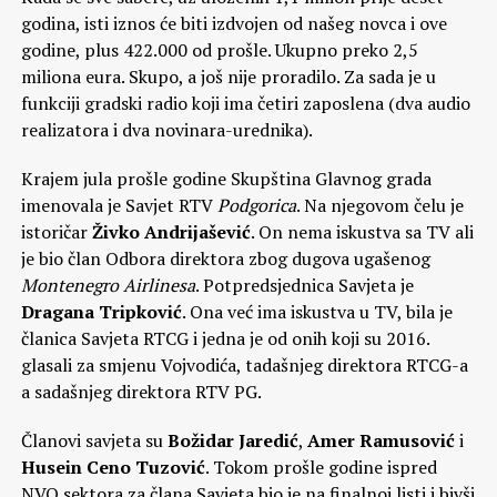
godina, isti iznos će biti izdvojen od našeg novca i ove
godine, plus 422.000 od prošle. Ukupno preko 2,5
miliona eura. Skupo, a još nije proradilo. Za sada je u
funkciji gradski radio koji ima četiri zaposlena (dva audio
realizatora i dva novinara-urednika).
Krajem jula prošle godine Skupština Glavnog grada
imenovala je Savjet RTV
Podgorica
. Na njegovom čelu je
istoričar
Živko Andrijašević
. On nema iskustva sa TV ali
je bio član Odbora direktora zbog dugova ugašenog
Montenegro Airlinesa
. Potpredsjednica Savjeta je
Dragana Tripković
. Ona već ima iskustva u TV, bila je
članica Savjeta RTCG i jedna je od onih koji su 2016.
glasali za smjenu Vojvodića, tadašnjeg direktora RTCG-a
a sadašnjeg direktora RTV PG.
Članovi savjeta su
Božidar Jaredić
,
Amer Ramusović
i
Husein Ceno Tuzović
. Tokom prošle godine ispred
NVO sektora za člana Savjeta bio je na finalnoj listi i bivši