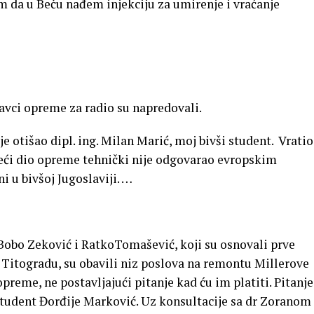
m da u Beču nađem injekciju za umirenje i vraćanje
abavci opreme za radio su napredovali.
e otišao dipl. ing. Milan Marić, moj bivši student. Vratio
eći dio opreme tehnički nije odgovarao evropskim
i u bivšoj Jugoslaviji. …
Bobo Zeković i RatkoTomašević, koji su osnovali prve
Titogradu, su obavili niz poslova na remontu Millerove
reme, ne postavljajući pitanje kad ću im platiti. Pitanje
 student Đorđije Marković. Uz konsultacije sa dr Zoranom