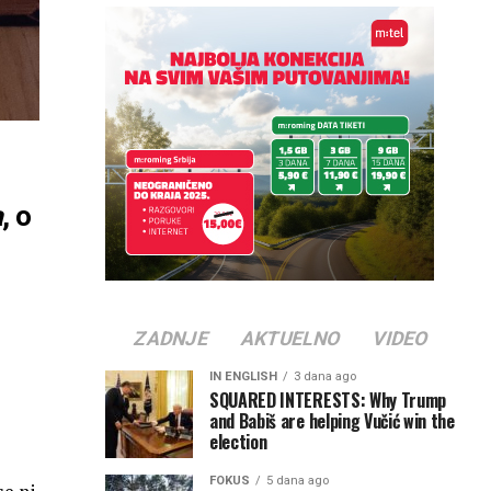
a
, o
ZADNJE
AKTUELNO
VIDEO
IN ENGLISH
3 dana ago
SQUARED INTERESTS: Why Trump
and Babiš are helping Vučić win the
election
FOKUS
5 dana ago