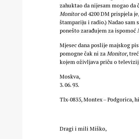
zahuktao da nijesam mogao da č
Monitor
od 4200 DM prispjela je, 
štampariju i radio.) Nadao sam s
ponešto zarađujem za ispomoć
Mjesec dana poslije majskog pis
pomogne čak ni za
Monitor
, tre
kojem oživljava priču o televizij
Moskva,
3. 06. 93.
Tlx-0835, Montex – Podgorica, h
Dragi i mili Miško,