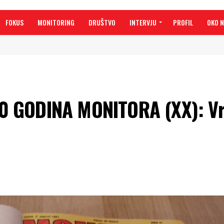
FOKUS
MONITORING
DRUŠTVO
INTERVJU
PROFIL
OKO 
 GODINA MONITORA (XX): Vr