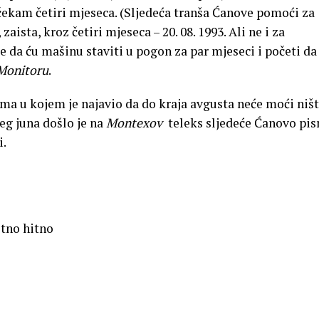
ekam četiri mjeseca. (Sljedeća tranša Ćanove pomoći za
zaista, kroz četiri mjeseca – 20. 08. 1993. Ali ne i za
e da ću mašinu staviti u pogon za par mjeseci i početi da
Monitoru
.
ma u kojem je najavio da do kraja avgusta neće moći ništ
ćeg juna došlo je na
Montexov
teleks sljedeće Ćanovo pi
i.
itno hitno