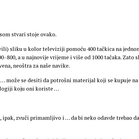
ksom stvari stoje ovako.
ili) sliku u kolor televiziji pomoću 400 tačkica na jedn
0–800, a u najnovije vrijeme i više od 1000 tačaka. Zato s
ivena, neoštra za naše navike.
, … može se desiti da potrošni materijal koji se kupuje na
ogiji koju oni koriste …
, ipak, zvuči primamljivo i … da bi neko odavde trebao d