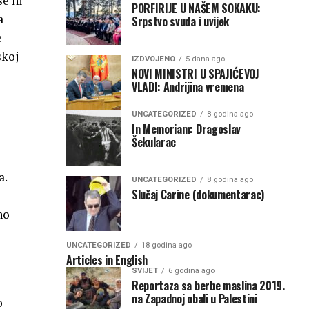
se ni
PORFIRIJE U NAŠEM SOKAKU:
a
Srpstvo svuda i uvijek
e
skoj
IZDVOJENO
5 dana ago
NOVI MINISTRI U SPAJIĆEVOJ
VLADI: Andrijina vremena
UNCATEGORIZED
8 godina ago
In Memoriam: Dragoslav
Šekularac
a.
UNCATEGORIZED
8 godina ago
Slučaj Carine (dokumentarac)
no
UNCATEGORIZED
18 godina ago
Articles in English
SVIJET
6 godina ago
Reportaza sa berbe maslina 2019.
na Zapadnoj obali u Palestini
o