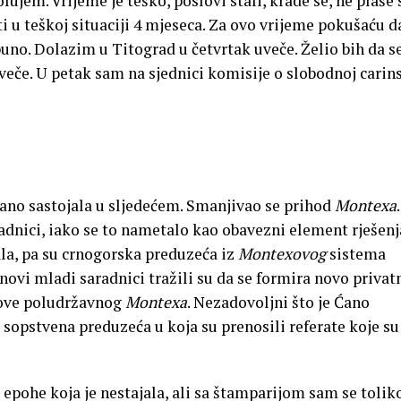
lujem. Vrijeme je teško, poslovi stali, krade se, ne plaše 
ti u teškoj situaciji 4 mjeseca. Za ovo vrijeme pokušaću d
uno. Dolazim u Titograd u četvrtak uveče. Želio bih da s
eče. U petak sam na sjednici komisije o slobodnoj carin
 Ćano sastojala u sljedećem. Smanjivao se prihod
Montexa
.
 radnici, iako se to nametalo kao obavezni element rješenj
la, pa su crnogorska preduzeća iz
Montexovog
sistema
novi mladi saradnici tražili su da se formira novo privat
love poludržavnog
Montexa
. Nezadovoljni što je Ćano
u sopstvena preduzeća u koja su prenosili referate koje su
z epohe koja je nestajala, ali sa štamparijom sam se tolik