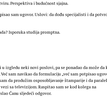
zviru. Perspektiva i budućnost sjajna.
pisao sam ugovor. Uslovi: da dođu specijalisti i da potvr
 kada? Isporuka studija promptna.
i u izgledu neki novi poslovi, pa se ponadao da može da 
. Već sam navikao da formulaciju „već sam potpisao ugov
sam da produžim osposobljavanje štamparije i da parale
 vezi sa televizijom. Raspitao sam se kod kolega na
slao Ćanu sljedeći odgovor.