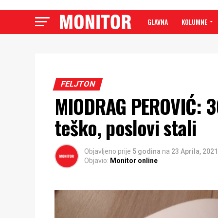
GLAVNA
KOLUMNE
FELJTON
MIODRAG PEROVIĆ: 30
teško, poslovi stali
Objavljeno prije
5 godina
na
23 Aprila, 2021
Objavio:
Monitor online