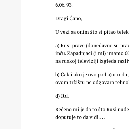
6.06. 93.
Dragi Ćano,
U vezi sa onim što si pitao tele
a) Rusi prave (donedavno su prav
inču. Zapadnjaci (i mi) imamo 60
na ruskoj televiziji izgleda razl
b) Čak i ako je ovo pod a) u redu
ovom tržištu ne odgovara tehnol
d) Itd.
Rečeno mi je da to što Rusi nude
doputuje to da vidi. …