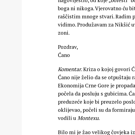
nagovijestio, od koje „bolesti” bo
boga ni nikoga. Vjerovatno ću bi
raščistim mnoge stvari. Radim p
vidimo. Produžavam za Nikšić uv
zoni.
Pozdrav,
Ćano
Komentar
. Kriza o kojoj govori
́Ćano nije želio da se otpuštaju
Ekonomija Crne Gore je propada
počela da posluju s gubicima. Ća
preduzeće koje bi preuzelo pos
oklijevao, počeli su da formiraj
vodili u
Montexu
.
Bilo mi je žao velikog čovjeka i