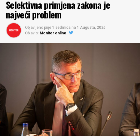
Selektivna primjena zakona je
najveći problem
Objavljeno prije
1 sedmica
na
1 Augusta, 2026
Objavio:
Monitor online