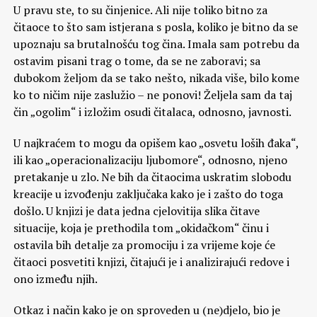
U pravu ste, to su činjenice. Ali nije toliko bitno za
čitaoce to što sam istjerana s posla, koliko je bitno da se
upoznaju sa brutalnošću tog čina. Imala sam potrebu da
ostavim pisani trag o tome, da se ne zaboravi; sa
dubokom željom da se tako nešto, nikada više, bilo kome
ko to ničim nije zaslužio – ne ponovi! Željela sam da taj
čin „ogolim“ i izložim osudi čitalaca, odnosno, javnosti.
U najkraćem to mogu da opišem kao „osvetu loših đaka“,
ili kao „operacionalizaciju ljubomore“, odnosno, njeno
pretakanje u zlo. Ne bih da čitaocima uskratim slobodu
kreacije u izvođenju zaključaka kako je i zašto do toga
došlo. U knjizi je data jedna cjelovitija slika čitave
situacije, koja je prethodila tom „okidačkom“ činu i
ostavila bih detalje za promociju i za vrijeme koje će
čitaoci posvetiti knjizi, čitajući je i analizirajući redove i
ono između njih.
Otkaz i način kako je on sproveden u (ne)djelo, bio je