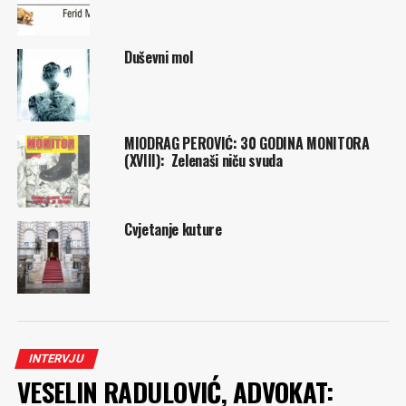
Duševni mol
MIODRAG PEROVIĆ: 30 GODINA MONITORA
(XVIII): Zelenaši niču svuda
Cvjetanje kuture
INTERVJU
VESELIN RADULOVIĆ, ADVOKAT: