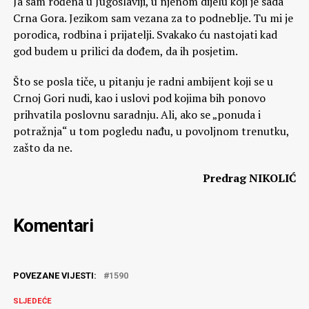
Ja sam rođena u Jugoslaviji, u njenom dijelu koji je sada
Crna Gora. Jezikom sam vezana za to podneblje. Tu mi je
porodica, rodbina i prijatelji. Svakako ću nastojati kad
god budem u prilici da dođem, da ih posjetim.
Što se posla tiče, u pitanju je radni ambijent koji se u
Crnoj Gori nudi, kao i uslovi pod kojima bih ponovo
prihvatila poslovnu saradnju. Ali, ako se „ponuda i
potražnja“ u tom pogledu nađu, u povoljnom trenutku,
zašto da ne.
Predrag NIKOLIĆ
Komentari
POVEZANE VIJESTI:
1590
SLJEDEĆE