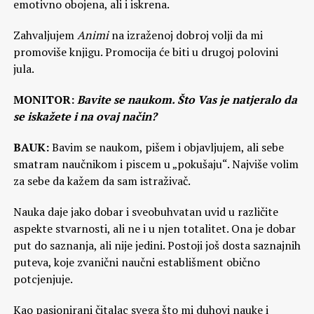
emotivno obojena, ali i iskrena.
Zahvaljujem
Animi
na izraženoj dobroj volji da mi
promoviše knjigu. Promocija će biti u drugoj polovini
jula.
MONITOR:
Bavite se naukom. Što Vas je natjeralo da
se iskažete i na ovaj način?
BAUK:
Bavim se naukom, pišem i objavljujem, ali sebe
smatram naučnikom i piscem u „pokušaju“. Najviše volim
za sebe da kažem da sam istraživač.
Nauka daje jako dobar i sveobuhvatan uvid u različite
aspekte stvarnosti, ali ne i u njen totalitet. Ona je dobar
put do saznanja, ali nije jedini. Postoji još dosta saznajnih
puteva, koje zvanični naučni establišment obično
potcjenjuje.
Kao pasionirani čitalac svega što mi duhovi nauke i