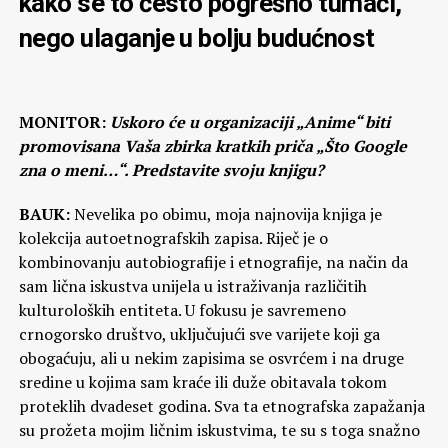
kako se to često pogrešno tumači,
nego ulaganje u bolju budućnost
MONITOR:
Uskoro će u organizaciji „Anime“ biti
promovisana Vaša zbirka kratkih priča „Što Google
zna o meni…“. Predstavite svoju knjigu?
BAUK:
Nevelika po obimu, moja najnovija knjiga je
kolekcija autoetnografskih zapisa. Riječ je o
kombinovanju autobiografije i etnografije, na način da
sam lična iskustva unijela u istraživanja različitih
kulturoloških entiteta. U fokusu je savremeno
crnogorsko društvo, uključujući sve varijete koji ga
obogaćuju, ali u nekim zapisima se osvrćem i na druge
sredine u kojima sam kraće ili duže obitavala tokom
proteklih dvadeset godina. Sva ta etnografska zapažanja
su prožeta mojim ličnim iskustvima, te su s toga snažno