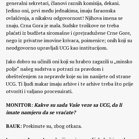
generalni sekretari, članovi raznih komisija, dekani.
Jedino oni, prvi među jednakima, imaju faraonska
ovlašćenja, a nikakvu odgovornost! Njihova imena se
znaju. Crna Gora je mala. Sudske troškove ne treba
plaćati iz budžeta siromašne i (pre)zadužene Crne Gore,
nego iz privatne imovine krivaca, poimenice; onih koji su
neodgovorno upravljali UCG kao institucijom.
Jako dobro su učinili oni koji su hrabro zagazili u „minsko
polje“ našeg sudstva u potrazi za pravdom i
obeštećenjem za nepravde koje su im nanijete od strane
UCG. Ti ljudi makar imaju arhive i te arhive treba što prije
otvoriti i valjano procesuirati.
MONITOR:
Kakve su sada Vaše veze sa UCG, da li
imate namjeru da se vraćate?
BAUK:
Prekinute su, zbog otkaza.