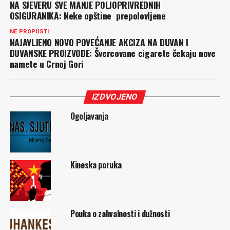
NA SJEVERU SVE MANJE POLJOPRIVREDNIH
OSIGURANIKA: Neke opštine prepolovljene
NE PROPUSTI
NAJAVLJENO NOVO POVEĆANJE AKCIZA NA DUVAN I
DUVANSKE PROIZVODE: Švercovane cigarete čekaju nove
namete u Crnoj Gori
IZDVOJENO
Ogoljavanja
Kineska poruka
Pouka o zahvalnosti i dužnosti