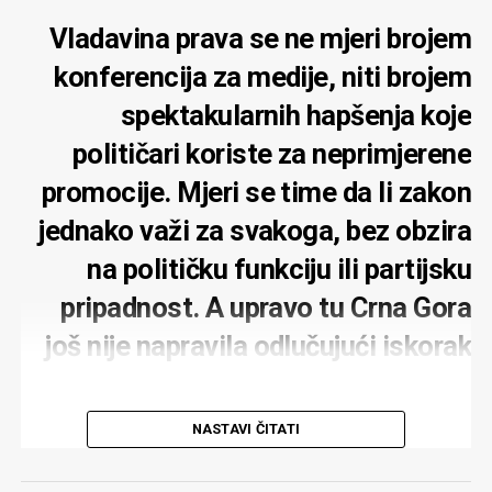
Vladavina prava se ne mjeri brojem
konferencija za medije, niti brojem
spektakularnih hapšenja koje
političari koriste za neprimjerene
promocije. Mjeri se time da li zakon
jednako važi za svakoga, bez obzira
na političku funkciju ili partijsku
pripadnost. A upravo tu Crna Gora
još nije napravila odlučujući iskorak
NASTAVI ČITATI
MONITOR:
Zbog gradnje hotelskog kompleksa