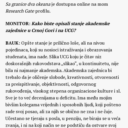
Sa granice dva okeana
je dostupna online na mom
Research Gate
profilu.
MONITOR:
Kako biste opisali stanje akademske
zajednice u Crnoj Gori i na UCG?
BAUK:
Opšte stanje je prilično loše, ali na nivou
pojedinaca, koji su nosioci istraživanja i obrazovanja
studenata, ima nade. Slika UCG koju je čitav niz
doskorašnjih rukovodstava „slikao“, u kontinuitetu, nije
bila ni najmanje akademska. Akademska zajednica bi
trebalo da je oličenje slobode, kreativnosti, otvorenosti
za preispitivanje, objektivnosti, odgovornog
rukovođenja, visokog stepena organizacione kulture i sl.
Sve je to već decenijama u deficitu. Ima među mojim
bivšim kolegama vrijednih i sposobnih ljudi, koji pošteno
rade svoj posao, ali za njih se obično ne zna i ne čuje.
Učestano se tjeraju s posla, u penziju, ne biraju se u veća
zvanja, i ni na koji način se ne podstiču da ostvare svoj