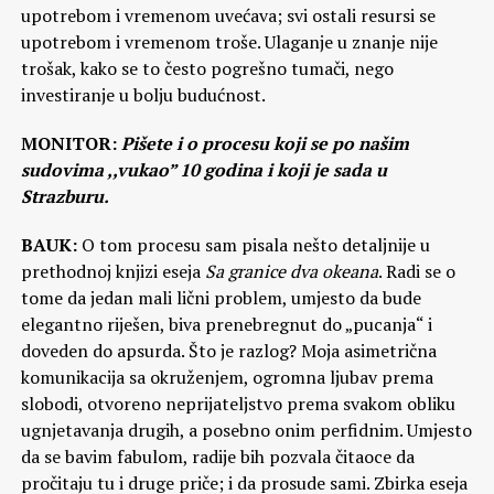
upotrebom i vremenom uvećava; svi ostali resursi se
upotrebom i vremenom troše. Ulaganje u znanje nije
trošak, kako se to često pogrešno tumači, nego
investiranje u bolju budućnost.
MONITOR:
Pišete i o procesu koji se po našim
sudovima ,,vukao” 10 godina i koji je sada u
Strazburu.
BAUK:
O tom procesu sam pisala nešto detaljnije u
prethodnoj knjizi eseja
Sa granice dva okeana
. Radi se o
tome da jedan mali lični problem, umjesto da bude
elegantno riješen, biva prenebregnut do „pucanja“ i
doveden do apsurda. Što je razlog? Moja asimetrična
komunikacija sa okruženjem, ogromna ljubav prema
slobodi, otvoreno neprijateljstvo prema svakom obliku
ugnjetavanja drugih, a posebno onim perfidnim. Umjesto
da se bavim fabulom, radije bih pozvala čitaoce da
pročitaju tu i druge priče; i da prosude sami. Zbirka eseja