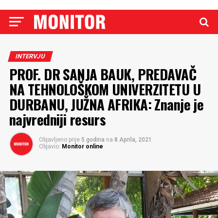
INTERVJU
PROF. DR SANJA BAUK, PREDAVAČ
NA TEHNOLOŠKOM UNIVERZITETU U
DURBANU, JUŽNA AFRIKA: Znanje je
najvredniji resurs
Objavljeno prije
5 godina
na
8 Aprila, 2021
Objavio:
Monitor online