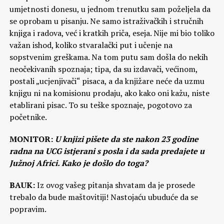
umjetnosti donesu, u jednom trenutku sam poželjela da
se oprobam u pisanju. Ne samo istraživačkih i stručnih
knjiga i radova, već i kratkih priča, eseja. Nije mi bio toliko
važan ishod, koliko stvaralački put i učenje na
sopstvenim greškama. Na tom putu sam došla do nekih
neočekivanih spoznaja; tipa, da su izdavači, većinom,
postali „ucjenjivači“ pisaca, a da knjižare neće da uzmu
knjigu ni na komisionu prodaju, ako kako oni kažu, niste
etablirani pisac. To su teške spoznaje, pogotovo za
početnike.
MONITOR:
U knjizi pišete da ste nakon 23 godine
radna na UCG istjerani s posla i da sada predajete u
Južnoj Africi. Kako je došlo do toga?
BAUK:
Iz ovog vašeg pitanja shvatam da je prosede
trebalo da bude maštovitiji! Nastojaću ubuduće da se
popravim.