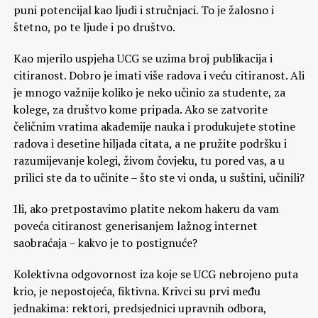
puni potencijal kao ljudi i stručnjaci. To je žalosno i
štetno, po te ljude i po društvo.
Kao mjerilo uspjeha UCG se uzima broj publikacija i
citiranost. Dobro je imati više radova i veću citiranost. Ali
je mnogo važnije koliko je neko učinio za studente, za
kolege, za društvo kome pripada. Ako se zatvorite
čeličnim vratima akademije nauka i produkujete stotine
radova i desetine hiljada citata, a ne pružite podršku i
razumijevanje kolegi, živom čovjeku, tu pored vas, a u
prilici ste da to učinite – što ste vi onda, u suštini, učinili?
Ili, ako pretpostavimo platite nekom hakeru da vam
poveća citiranost generisanjem lažnog internet
saobraćaja – kakvo je to postignuće?
Kolektivna odgovornost iza koje se UCG nebrojeno puta
krio, je nepostojeća, fiktivna. Krivci su prvi među
jednakima: rektori, predsjednici upravnih odbora,