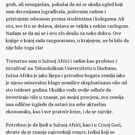
grub, ali neuspješan, pokušaj da mi se ukalja ugled koji
sam decenijama izgrađivala, poštenim radom i
pristojnim odnosom prema studentima i kolegama. Ali
eto, sve što se dešava, dešava se valjda s nekim razlogom.
Nadam se da mi se i ovo zlo desilo za neko dobro. Ove
knjige o kojoj sada razgovaramo, u krajnjem, ne bi bilo da
nije bilo toga zla!
Trenutno sam u Južnoj Africi i radim kao profesor i
istraživač na Tehnološkom Univerzitetu u Durbanu.
Južna Afrika je jako lijepa i prirodno bogata zemlja iako
je njeno mineralno blago nemilice eksploatisano više od
sto trideset godina. Ukoliko vođe ovdje odluče da
investiraju više u znanje, po mojoj procjeni, ova zemlja
ima odlične izglede da ostavi iza sebe aktuelnu
ekonomsku, kao i sve prateće krize, i da se razvije.
Potrebno je da ljudi u Južnoj Africi, kao i u Crnoj Gori,
shvate da je znanje najvredniji resurs. Jedini koji se